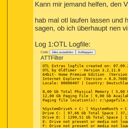
Kann mir jemand helfen, den Vir
O4 - HKLM\..\Run: [HDAudDeck] C:\Prog
O4 - HKLM\..\Run: [AVMWlanClient] C:\
O4 - HKLM\..\Run: [avgnt] "D:\Program
O4 - HKCU\..\Run: [Sidebar] C:\Progra
hab mal otl laufen lassen und h
O4 - HKCU\..\Run: [EPSON Stylus DX440
O8 - Extra context menu item: Nach Mi
sagen, ob ich überhaupt nen v
O9 - Extra button: An OneNote senden 
O9 - Extra 'Tools' menuitem: An OneNo
O9 - Extra button: ICQ7.1 - {71BFC818
Log 1:OTL Logfile:
O9 - Extra 'Tools' menuitem: ICQ7.1 -
O9 - Extra button: Research - {92780B
O9 - Extra button: ICQ7.1 - {71BFC818
Code:
Alles auswählen
Aufklappen
O9 - Extra 'Tools' menuitem: ICQ7.1 -
ATTFilter
O23 - Service: ArcSoft Connect Daemon
O23 - Service: Adobe Active File Moni
OTL Extras logfile created on: 07.09.2
O23 - Service: @%SystemRoot%\system32
OTL by OldTimer - Version 3.2.11.0    
O23 - Service: AMD External Events Ut
64bit- Home Premium Edition  (Version
O23 - Service: Avira AntiVir Planer (
Internet Explorer (Version = 8.0.7600.
O23 - Service: Avira AntiVir Guard (A
Locale: 00000407 | Country: Deutschla
O23 - Service: ASUS System Control Se
O23 - Service: AVM WLAN Connection Se
8,00 Gb Total Physical Memory | 5,00 
O23 - Service: DeviceVM Meta Data Exp
12,00 Gb Paging File | 9,00 Gb Availa
O23 - Service: @%SystemRoot%\system32
Paging file location(s): c:\pagefile.
O23 - Service: @%systemroot%\system32
O23 - Service: Firebird Server - MAGI
%SystemDrive% = C: | %SystemRoot% = C
O23 - Service: FLEXnet Licensing Serv
Drive C: | 97,66 Gb Total Space | 37,
O23 - Service: FLEXnet Licensing Serv
Drive D: | 1299,51 Gb Total Space | 1
O23 - Service: Google Update Service 
E: Drive not present or media not load
O23 - Service: Intel(R) Matrix Storag
F: Drive not present or media not load