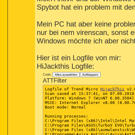
Spybot hat ein problem mit dem
Mein PC hat aber keine probleme
nur bei nem virenscan, sonst ei
Windows möchte ich aber nicht
Hier ist ein Logfile von mir:
HiJackthis Logfile:
Code:
Alles auswählen
Aufklappen
ATTFilter
Logfile of Trend Micro 
HijackThis
 v2.0
Scan saved at 15:37:41, on 07.09.2010

Platform: Windows 7 (WinNT 6.00.3504)

MSIE: Internet Explorer v8.00 (8.00.76
Boot mode: Normal

Running processes:

C:\Program Files (x86)\Intel\Intel Ma
C:\Program Files\ASUS\TurboV EVO\Turbo
C:\Program Files (x86)\avmwlanstick\WL
D:\Programme\Avira AntiVir\Avira\AntiV