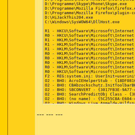
D:\Programme\Skype\Phone\Skype.exe

D:\Programme\Mozilla Firefox\firefox.e
D:\Programme\Mozilla Firefox\plugin-co
D:\HiJackThis204.exe

C:\Windows\SysWOW64\DllHost.exe

R1 - HKCU\Software\Microsoft\Internet
R0 - HKCU\Software\Microsoft\Internet
R1 - HKLM\Software\Microsoft\Internet
R1 - HKLM\Software\Microsoft\Internet
R1 - HKLM\Software\Microsoft\Internet
R0 - HKLM\Software\Microsoft\Internet
R0 - HKLM\Software\Microsoft\Internet
R0 - HKLM\Software\Microsoft\Internet
R0 - HKLM\Software\Microsoft\Internet
R0 - HKCU\Software\Microsoft\Internet
F2 - REG:system.ini: UserInit=userinit
O2 - BHO: AcroIEHelperStub - {18DF081
O2 - BHO: CBAbzockschutz.InitToolbarB
O2 - BHO: SBCONVERT - {3017FB3E-9A77-
O2 - BHO: SearchPredictObj Class - {3
O2 - BHO: (no name) - {5C255C8A-E604-
O2 - BHO: Windows Live Anmelde-Hilfsp
O2 - BHO: Java(tm) Plug-In 2 SSV Help
--- --- ---
O2 - BHO: GrabberObj Class - {FF7C3CF
O3 - Toolbar: COMPUTERBILD-Abzockschu
O3 - Toolbar: SpeedBit Video Download
O4 - HKLM\..\Run: [JMB36X IDE Setup] 
O4 - HKLM\..\Run: [TurboV EVO] "C:\Pr
O4 - HKLM\..\Run: [StartCCC] "C:\Prog