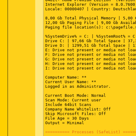
.js [@ = JSFile] -- C:\Windows\SysWow
Internet Explorer (Version = 8.0.7600.
.jse [@ = JSEFile] -- C:\Windows\SysW
Locale: 00000407 | Country: Deutschla
.vbe [@ = VBEFile] -- C:\Windows\SysW
.vbs [@ = VBSFile] -- C:\Windows\SysW
8,00 Gb Total Physical Memory | 5,00 
.wsf [@ = WSFFile] -- C:\Windows\SysW
12,00 Gb Paging File | 9,00 Gb Availa
Paging file location(s): c:\pagefile.
[HKEY_CURRENT_USER\SOFTWARE\Classes\<e
.html [@ = FirefoxHTML] -- D:\Program
%SystemDrive% = C: | %SystemRoot% = C
Drive C: | 97,66 Gb Total Space | 37,
========== Shell Spawning ==========
Drive D: | 1299,51 Gb Total Space | 1
E: Drive not present or media not load
64bit:
 [HKEY_LOCAL_MACHINE\SOFTWARE\C
F: Drive not present or media not load
batfile [open] -- "%1" %* File not fou
G: Drive not present or media not load
cmdfile [open] -- "%1" %* File not fou
H: Drive not present or media not load
comfile [open] -- "%1" %* File not fou
I: Drive not present or media not load
exefile [open] -- "%1" %* File not fou
helpfile [open] -- Reg Error: Key erro
Computer Name: **

htmlfile [edit] -- "D:\Programme\Micr
Current User Name: **

htmlfile [print] -- "D:\Programme\Mic
Logged in as Administrator.

inffile [install] -- %SystemRoot%\Sys
InternetShortcut [print] -- "C:\Windo
Current Boot Mode: Normal

jsfile [open] -- %SystemRoot%\SysWow6
Scan Mode: Current user

jsefile [open] -- %SystemRoot%\SysWow
Include 64bit Scans

piffile [open] -- "%1" %* File not fou
Company Name Whitelist: Off

regfile [merge] -- Reg Error: Key erro
Skip Microsoft Files: Off

scrfile [config] -- "%1" File not foun
File Age = 30 Days

scrfile [install] -- rundll32.exe des
Output = Minimal

scrfile [open] -- "%1" /S File not fou
txtfile [edit] -- Reg Error: Key error
========== Processes (SafeList) =====
vbefile [open] -- %SystemRoot%\SysWow