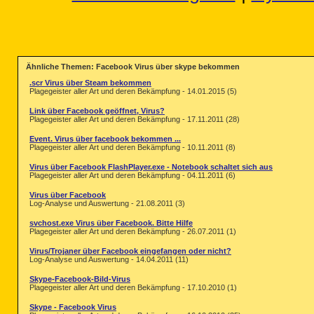
========== FireFox ==========
FF - prefs.js..browser.startup.homepa
FF - prefs.js..extensions.enabledItem
FF - prefs.js..extensions.enabledItem
Ähnliche Themen: Facebook Virus über skype bekommen
FF - prefs.js..extensions.enabledItem
FF - prefs.js..extensions.enabledItem
.scr Virus über Steam bekommen
FF - prefs.js..extensions.enabledItem
Plagegeister aller Art und deren Bekämpfung - 14.01.2015 (5)
FF - prefs.js..extensions.enabledItem
Link über Facebook geöffnet, Virus?
Plagegeister aller Art und deren Bekämpfung - 17.11.2011 (28)
FF - HKLM\software\mozilla\Firefox\Ex
FF - HKLM\software\mozilla\Firefox\Ex
Event. Virus über facebook bekommen ...
FF - HKLM\software\mozilla\Mozilla Fi
Plagegeister aller Art und deren Bekämpfung - 10.11.2011 (8)
FF - HKLM\software\mozilla\Mozilla Fi
Virus über Facebook FlashPlayer.exe - Notebook schaltet sich aus
[2009.12.31 13:24:54 | 000,000,000 | 
Plagegeister aller Art und deren Bekämpfung - 04.11.2011 (6)
[2010.09.04 21:02:08 | 000,000,000 | 
Virus über Facebook
[2010.04.15 20:13:41 | 000,000,000 | 
Log-Analyse und Auswertung - 21.08.2011 (3)
[2010.08.31 20:23:35 | 000,000,000 | 
[2010.06.27 12:31:38 | 000,000,000 | 
svchost.exe Virus über Facebook. Bitte Hilfe
[2010.01.11 20:33:08 | 000,000,000 | 
Plagegeister aller Art und deren Bekämpfung - 26.07.2011 (1)
O1 HOSTS File: ([2009.06.10 23:00:26 
Virus/Trojaner über Facebook eingefangen oder nicht?
O2 - BHO: (SBCONVERT Class) - {3017FB
Log-Analyse und Auswertung - 14.04.2011 (11)
O2 - BHO: (SearchPredictObj Class) - 
Skype-Facebook-Bild-Virus
O2 - BHO: (no name) - {5C255C8A-E604-
Plagegeister aller Art und deren Bekämpfung - 17.10.2010 (1)
O2 - BHO: (GrabberObj Class) - {FF7C3
O3 - HKLM\..\Toolbar: (SpeedBit Video
Skype - Facebook Virus
O3 - HKCU\..\Toolbar\WebBrowser: (Spe