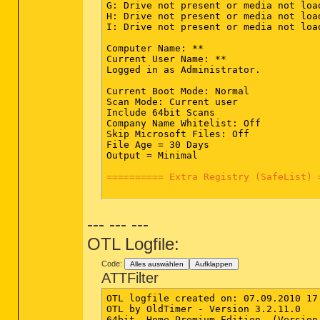
O23 - Service: @keyiso.dll,-100 (KeyI
G: Drive not present or media not load
O23 - Service: @comres.dll,-2797 (MSD
H: Drive not present or media not load
O23 - Service: Nero BackItUp Schedule
I: Drive not present or media not load
O23 - Service: @%SystemRoot%\System32
O23 - Service: PnkBstrA - Unknown own
Computer Name: **

O23 - Service: PnkBstrB - Unknown own
Current User Name: **

O23 - Service: @%systemroot%\system32
Logged in as Administrator.

O23 - Service: @%systemroot%\system32
O23 - Service: @%SystemRoot%\system32
Current Boot Mode: Normal

O23 - Service: ServiceLayer - Nokia -
Scan Mode: Current user

O23 - Service: @%SystemRoot%\system32
Include 64bit Scans

O23 - Service: @%systemroot%\system32
Company Name Whitelist: Off

O23 - Service: @%SystemRoot%\system32
Skip Microsoft Files: Off

O23 - Service: @%SystemRoot%\system32
File Age = 30 Days

O23 - Service: @%SystemRoot%\system32
Output = Minimal

O23 - Service: @%SystemRoot%\system32
O23 - Service: @%systemroot%\system32
========== Extra Registry (SafeList) 
O23 - Service: @%systemroot%\system32
O23 - Service: @%Systemroot%\system32
O23 - Service: @%PROGRAMFILES%\Window
========== File Associations ========
--- --- ---
--

64bit:
 [HKEY_LOCAL_MACHINE\SOFTWARE\Cl
End of file - 9516 bytes

OTL Logfile:
.js[@ = JSFile] -- C:\Windows\SysWow6
.jse[@ = JSEFile] -- C:\Windows\SysWo
.vbe[@ = VBEFile] -- C:\Windows\SysWo
Code:
Alles auswählen
Aufklappen
.vbs[@ = VBSFile] -- C:\Windows\SysWo
ATTFilter
.wsf[@ = WSFFile] -- C:\Windows\SysWo
OTL logfile created on: 07.09.2010 17:
[HKEY_LOCAL_MACHINE\SOFTWARE\Classes\<
OTL by OldTimer - Version 3.2.11.0    
.cpl [@ = cplfile] -- C:\Windows\SysW
64bit- Home Premium Edition  (Version