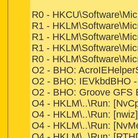
R0 - HKCU\Software\Micro
R1 - HKLM\Software\Micr
R1 - HKLM\Software\Micr
R1 - HKLM\Software\Micro
R0 - HKLM\Software\Micro
O2 - BHO: AcroIEHelpe
O2 - BHO: IEVkbdBHO - 
O2 - BHO: Groove GFS B
O4 - HKLM\..\Run: [Nv
O4 - HKLM\..\Run: [nwiz] 
O4 - HKLM\..\Run: [Nv
O4 - HKLM\..\Run: [R