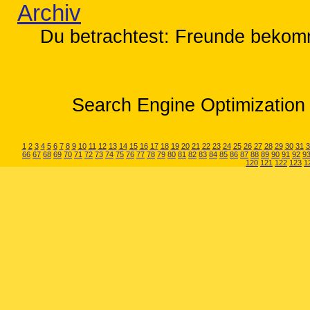
Archiv
Du betrachtest: Freunde bekomme
Search Engine Optimization 
1
2
3
4
5
6
7
8
9
10
11
12
13
14
15
16
17
18
19
20
21
22
23
24
25
26
27
28
29
30
31
3
66
67
68
69
70
71
72
73
74
75
76
77
78
79
80
81
82
83
84
85
86
87
88
89
90
91
92
9
120
121
122
123
1