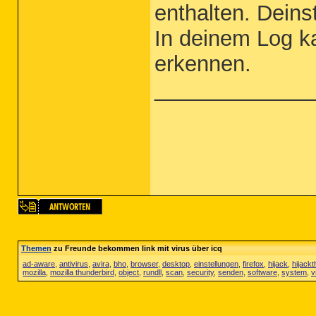
enthalten. Deinst
In deinem Log k
erkennen.
_____________
Themen
zu Freunde bekommen link mit virus über icq
ad-aware
,
antivirus
,
avira
,
bho
,
browser
,
desktop
,
einstellungen
,
firefox
,
hijack
,
hijackt
mozilla
,
mozilla thunderbird
,
object
,
rundll
,
scan
,
security
,
senden
,
software
,
system
,
v