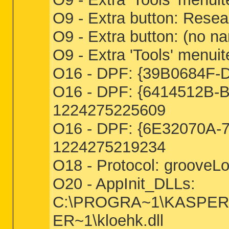
O9 - Extra button: Re
O9 - Extra button: (no 
O9 - Extra 'Tools' menu
O16 - DPF: {39B0684F-D
O16 - DPF: {6414512B-B
1224275225609
O16 - DPF: {6E32070A-7
1224275219234
O18 - Protocol: groove
O20 - AppInit_DLLs:
C:\PROGRA~1\KASPER~
ER~1\kloehk.dll