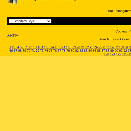
Alle Zeitangaben
Copyright 
Archiv
Search Engine Optimiza
1
2
3
4
5
6
7
8
9
10
11
12
13
14
15
16
17
18
19
20
21
22
23
24
25
26
27
28
29
30
31
3
66
67
68
69
70
71
72
73
74
75
76
77
78
79
80
81
82
83
84
85
86
87
88
89
90
91
92
9
120
121
122
123
1