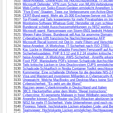
heise-Angebot: Online-Kurs mit Hochschulzertifikat: IT-Sicher
Microsoft Defender: VPN zum Schutz von WLAN-Verbindung
Web-Config von Seiko-Epson-Geräten ermöglicht Angreifern
"Five Eyes"-Staaten: Tipps zur Verbesserung von Active-Direc
CERT-Bund warnt: Mehr als 15.000 Exchange-Server mit Sich
Tor-Projekt und Tails kooperieren für mehr Privatsphäre im Int
Monitoring-Software Whatsup Gold: Hersteller rät zum schleu
Bundesrat schiebt Ausschussempfehlungen zu NIS2 wortlos 
Microsoft warnt: Ransomware von Storm-0501 bedroht Hybri
Wegen Fake-Shops: Bundesrat will Aus für anonyme Domain-
Cyberattacke trifft französische Nachrichtenagentur AFP
Microsoft Recall kommt mit Opt-In, mehr Filtern und Verschl
heise-Angebot: iX-Workshop: IT-Sicherheit nach ISO 27001 
Kia: Lücke in Webportal erlaubte Forschern Fernzugriff auf Au
Sicherheitsupdates: PHP 8.3.12 und 8.2.24 stopfen kritische 
heise-Angebot: iX-Workshop: AWS-Sicherheit - Angriffe erke
Foxit PDF: Manipulierte PDFs können Schadcode durchschl
Teils kritische Lücken in Unix-Drucksystem CUPS ermöglic
Schadcode-Schlupfloch in Nvidia Container Toolkit geschloss
Kommentar: Eine schallende Ohrfeige für die desolate NIS-
Visa und Mastercard investieren Milliarden in Cybersecurity-
Ungepatcht: Welche MacBooks und Desktop-Macs keine Sich
Cybersicherheit: "Es geht um die Wurst"
Razzien gegen Cyberkriminelle in Deutschland und Italien
38C3: Hackertreffen unter dem Motto "Illegal Instructions"
Cybercrime: KI-generierte Malware in freier Wildbahn gesichte
Angreifer können Cisco-Router via DoS-Attacken abstürzen l
NIS2 für mehr IT-Sicherheit: Viele Unternehmen sind noch nich
Progress Telerik: hochriskante Lücken erlauben Code- und B
Teamviewer: Hochriskante Lücken ermöglichen Rechteauswei