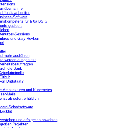
xtensions
stemübernahme
und Justizwebseiten
usiness-Software
renskompetenz für § 8a BSIG
nte gestopft
ichert
 Benutzer-Sessions
 Ambros und Gary Ruvkun
nel
ller
und mehr ausführen
bra werden ausgenutzt
erheitsbeauftragten
urch die Bank
Cyberkriminelle
Github
von Drittstaat?
ve-Architekturen und Kubernetes
ser-Mails
ist ab sofort erhältlich
board-Schadsoftware
Lockbit
verstehen und erfolgreich abwehren
n großen Projekten