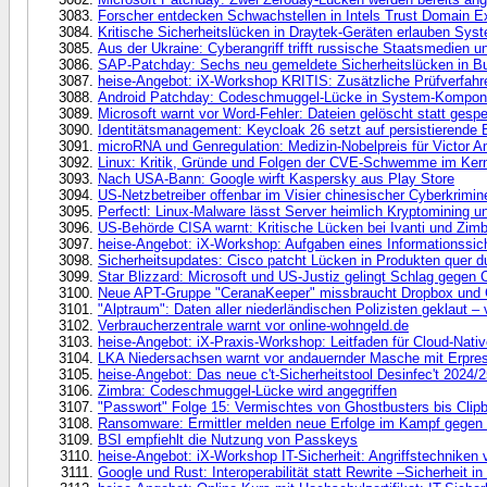
Forscher entdecken Schwachstellen in Intels Trust Domain E
Kritische Sicherheitslücken in Draytek-Geräten erlauben Sy
Aus der Ukraine: Cyberangriff trifft russische Staatsmedien 
SAP-Patchday: Sechs neu gemeldete Sicherheitslücken in B
heise-Angebot: iX-Workshop KRITIS: Zusätzliche Prüfverfah
Android Patchday: Codeschmuggel-Lücke in System-Kompone
Microsoft warnt vor Word-Fehler: Dateien gelöscht statt gespe
Identitätsmanagement: Keycloak 26 setzt auf persistierende
microRNA und Genregulation: Medizin-Nobelpreis für Victor
Linux: Kritik, Gründe und Folgen der CVE-Schwemme im Ker
Nach USA-Bann: Google wirft Kaspersky aus Play Store
US-Netzbetreiber offenbar im Visier chinesischer Cyberkrimine
Perfectl: Linux-Malware lässt Server heimlich Kryptomining 
US-Behörde CISA warnt: Kritische Lücken bei Ivanti und Zim
heise-Angebot: iX-Workshop: Aufgaben eines Informationssich
Sicherheitsupdates: Cisco patcht Lücken in Produkten quer d
Star Blizzard: Microsoft und US-Justiz gelingt Schlag gegen 
Neue APT-Gruppe "CeranaKeeper" missbraucht Dropbox und 
"Alptraum": Daten aller niederländischen Polizisten geklaut – 
Verbraucherzentrale warnt vor online-wohngeld.de
heise-Angebot: iX-Praxis-Workshop: Leitfaden für Cloud-Nati
LKA Niedersachsen warnt vor andauernder Masche mit Erpres
heise-Angebot: Das neue c't-Sicherheitstool Desinfec't 2024/25 
Zimbra: Codeschmuggel-Lücke wird angegriffen
"Passwort" Folge 15: Vermischtes von Ghostbusters bis Clip
Ransomware: Ermittler melden neue Erfolge im Kampf gegen 
BSI empfiehlt die Nutzung von Passkeys
heise-Angebot: iX-Workshop IT-Sicherheit: Angriffstechniken 
Google und Rust: Interoperabilität statt Rewrite –Sicherheit i