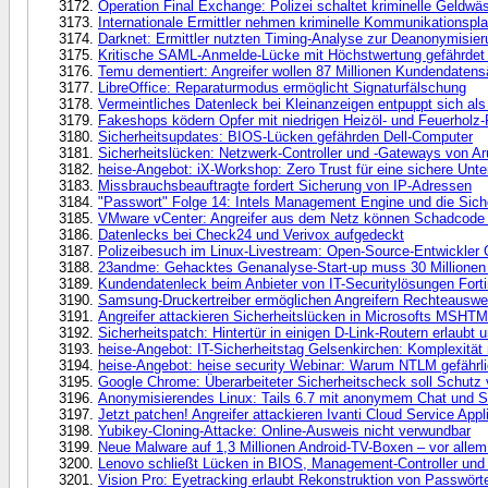
Operation Final Exchange: Polizei schaltet kriminelle Geldwä
Internationale Ermittler nehmen kriminelle Kommunikationspla
Darknet: Ermittler nutzten Timing-Analyse zur Deanonymisier
Kritische SAML-Anmelde-Lücke mit Höchstwertung gefährdet 
Temu dementiert: Angreifer wollen 87 Millionen Kundendatens
LibreOffice: Reparaturmodus ermöglicht Signaturfälschung
Vermeintliches Datenleck bei Kleinanzeigen entpuppt sich als
Fakeshops ködern Opfer mit niedrigen Heizöl- und Feuerholz-
Sicherheitsupdates: BIOS-Lücken gefährden Dell-Computer
Sicherheitslücken: Netzwerk-Controller und -Gateways von A
heise-Angebot: iX-Workshop: Zero Trust für eine sichere Unt
Missbrauchsbeauftragte fordert Sicherung von IP-Adressen
"Passwort" Folge 14: Intels Management Engine und die Sich
VMware vCenter: Angreifer aus dem Netz können Schadcode
Datenlecks bei Check24 und Verivox aufgedeckt
Polizeibesuch im Linux-Livestream: Open-Source-Entwickler 
23andme: Gehacktes Genanalyse-Start-up muss 30 Millionen
Kundendatenleck beim Anbieter von IT-Securitylösungen Forti
Samsung-Druckertreiber ermöglichen Angreifern Rechteauswe
Angreifer attackieren Sicherheitslücken in Microsofts MSH
Sicherheitspatch: Hintertür in einigen D-Link-Routern erlaubt 
heise-Angebot: IT-Sicherheitstag Gelsenkirchen: Komplexitä
heise-Angebot: heise security Webinar: Warum NTLM gefährlic
Google Chrome: Überarbeiteter Sicherheitscheck soll Schutz
Anonymisierendes Linux: Tails 6.7 mit anonymem Chat und S
Jetzt patchen! Angreifer attackieren Ivanti Cloud Service App
Yubikey-Cloning-Attacke: Online-Ausweis nicht verwundbar
Neue Malware auf 1,3 Millionen Android-TV-Boxen – vor allem 
Lenovo schließt Lücken in BIOS, Management-Controller un
Vision Pro: Eyetracking erlaubt Rekonstruktion von Passwörte