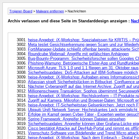
Trojaner-Board
>
Malware entfernen
> Nachrichten
Archiv verlassen und diese Seite im Standarddesign anzeigen :
Nac
heise-Angebot: iX-Workshop: Spezialwissen für KRITIS – P
Meta testet Gesichtserkennung gegen Scam und zur Wiederher
FortiManager-Update schließt offenbar bereits attackierte Sic
Roundcube Webmail: Angriffe mit gefälschten Anhängen
Bug-Bounty-Programm: Sicherheitsforscher sollen Googles C
Phishing-Warnung: Betrügerische Elster-App und Rundfunkbei
Microsoft Azure: TLS 1.0 und 1.1 fliegen am 31. Oktober raus
Sicherheitsupdates: DoS-Attacken auf IBM-Software möglich
heise-Angebot: iX-Workshop: Aufgaben eines Informationssich
Atlassian stopft Sicherheitslücken in Bitbucket, Confluence u
Nächster Cyberangriff auf das Internet Archive: Zugriff auf un
Millionenschwere Transaktion: Sophos übernimmt Securewor
heise-Angebot: iX-Workshop: Rechtskonform – IT-Produkte na
Zugriff auf Kamera, Mikrofon und Browser-Daten: Microsoft e
heise-Angebot: IT-Sicherheitstag Gelsenkirchen: Jetzt noch F
Ubiquiti Unifi Network Server: Hochriskantes Leck ermöglich
Erfolge im Kampf gegen Cyber-Täter - Experten weiter gesuch
Spring Framework: Angreifer können Dateien einsehen
Sicherheitsupdates: Angreifer können über Grafana-Lücke eig
Cisco bestätigt Attacke auf DevHub-Portal und nimmt es offli
Virenschutz-Software von Bitdefender und Trend Micro attack
heise-Angebot: iX-Workshop: Nach dem Einbruch – Digital Fo