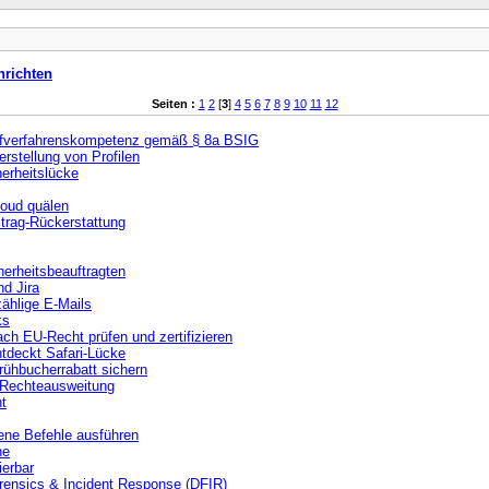
hrichten
Seiten :
1
2
[
3
]
4
5
6
7
8
9
10
11
12
rüfverfahrenskompetenz gemäß § 8a BSIG
stellung von Profilen
herheitslücke
loud quälen
trag-Rückerstattung
erheitsbeauftragten
nd Jira
zählige E-Mails
ks
ch EU-Recht prüfen und zertifizieren
ntdeckt Safari-Lücke
rühbucherrabatt sichern
t Rechteausweitung
t
ene Befehle ausführen
ne
ierbar
rensics & Incident Response (DFIR)