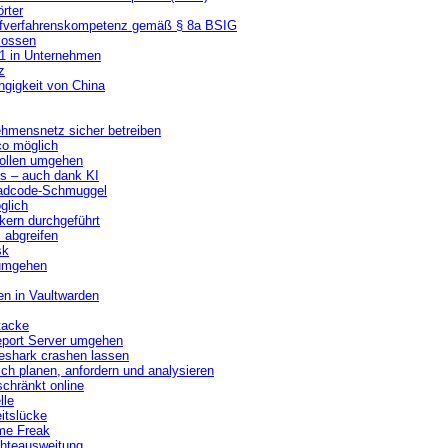
rter
rüfverfahrenskompetenz gemäß § 8a BSIG
lossen
11 in Unternehmen
z
ngigkeit von China
ehmensnetz sicher betreiben
co möglich
rollen umgehen
ls – auch dank KI
chadcode-Schmuggel
glich
ckern durchgeführt
 abgreifen
sk
 umgehen
en in Vaultwarden
tacke
Report Server umgehen
reshark crashen lassen
ch planen, anfordern und analysieren
chränkt online
lle
itslücke
me Freak
chteausweitung