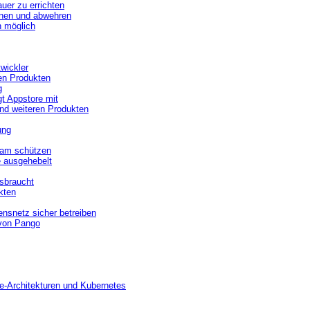
uer zu errichten
nnen und abwehren
n möglich
wickler
en Produkten
g
gt Appstore mit
und weiteren Produkten
ung
ksam schützen
e ausgehebelt
sbraucht
kten
nsnetz sicher betreiben
von Pango
ve-Architekturen und Kubernetes