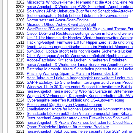
Microsofts Windows-Kernel: Niemand hat die Absicht, eine Ma
heise-Angebot: iX-Workshop: AWS-Sicherheit - Angriffe erke
Solarwinds ARM: Unbefugte Zugriffe und Schadcode-Attacke
Sicherheitspatch: Gitlab behebt Lücken in Serverversionen
Norton setzt auf Avast-Scan-Engine
Microsoft Office: ActiveX wird abgedreht
WordPress: 2FA wird verpflichtend für Plug-in- und Theme-Ent
Cisco: DoS- und Rechteausweitungslücken in IOS und weiter
Um 11 Uhr bimmeln die Handys: Vierter bundesweiter Warnta
Hacking-Gadget: Firmware 1.0 für Flipper Zero ist da und brin
Ivanti: Updates gegen kritische Lecks im Endpoint Manager 
ownCloud: Update stopft teils hochriskante Sicherheitslücken
Citrix Workspace App für Windows ermöglicht Rechteausweit
Adobe-Patchday: Kritische Lücken in mehreren Produkten
heise-Angebot: iX-Workshop: Linux-Server vor Angriffen wir
Patchday Microsoft: Ältere Sicherheitsupdates in neuer Lück
Phishing-Warnung: Spam-E-Mails im Namen des BSI
Acht Jahre alte Lücke in ImageMagick und weitere Lecks mis
SAP-Patchday: 16 Sicherheitsmitteilungen zu diversen Produ
Windows 11: In 30 Tagen endet Support für bestimmte Builds
heise-Angebot: heise security Webinar: Geräte im Unternehme
Wegen US-Verbannung: Kaspersky-Kunden erhalten UltraAV 
Cyberangriffe betreffen Kurklinik und US-Autovermietung
Polen zerschlägt Ring von Cybersaboteuren
Loadbalancer: Angreifer können LoadMaster kompromittieren
Schadcode-Lücken gefährden Visualiserungsplattform Kibana
Jetzt patchen! Angreifer attackieren Firewalls von Sonicwall
heise-Angebot: iX-Praxis-Workshop: Leitfaden für Cloud-Nati
Qnap: Zahlreiche Updates für mehrere Produkte
heise-Angebot: Jetzt buchen: heise security Tour 2024 online