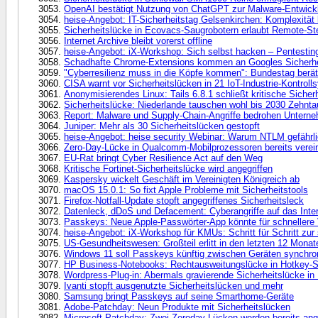
OpenAI bestätigt Nutzung von ChatGPT zur Malware-Entwick
heise-Angebot: IT-Sicherheitstag Gelsenkirchen: Komplexität 
Sicherheitslücke in Ecovacs-Saugrobotern erlaubt Remote-S
Internet Archive bleibt vorerst offline
heise-Angebot: iX-Workshop: Sich selbst hacken – Pentesti
Schadhafte Chrome-Extensions kommen an Googles Sicherhe
"Cyberresilienz muss in die Köpfe kommen": Bundestag berä
CISA warnt vor Sicherheitslücken in 21 IoT-Industrie-Kontrol
Anonymisierendes Linux: Tails 6.8.1 schließt kritische Sicher
Sicherheitslücke: Niederlande tauschen wohl bis 2030 Zehn
Report: Malware und Supply-Chain-Angriffe bedrohen Untern
Juniper: Mehr als 30 Sicherheitslücken gestopft
heise-Angebot: heise security Webinar: Warum NTLM gefährlic
Zero-Day-Lücke in Qualcomm-Mobilprozessoren bereits verein
EU-Rat bringt Cyber Resilience Act auf den Weg
Kritische Fortinet-Sicherheitslücke wird angegriffen
Kaspersky wickelt Geschäft im Vereinigten Königreich ab
macOS 15.0.1: So fixt Apple Probleme mit Sicherheitstools
Firefox-Notfall-Update stopft angegriffenes Sicherheitsleck
Datenleck, dDoS und Defacement: Cyberangriffe auf das Inter
Passkeys: Neue Apple-Passwörter-App könnte für schnellere 
heise-Angebot: iX-Workshop für KMUs: Schritt für Schritt zur 
US-Gesundheitswesen: Großteil erlitt in den letzten 12 Monat
Windows 11 soll Passkeys künftig zwischen Geräten synchro
HP Business-Notebooks: Rechtausweitungslücke in Hotkey-S
Wordpress-Plug-in: Abermals gravierende Sicherheitslücke in
Ivanti stopft ausgenutzte Sicherheitslücken und mehr
Samsung bringt Passkeys auf seine Smarthome-Geräte
Adobe-Patchday: Neun Produkte mit Sicherheitslücken
Microsoft Patchday: Zwei Zeroday-Lücken werden bereits ang