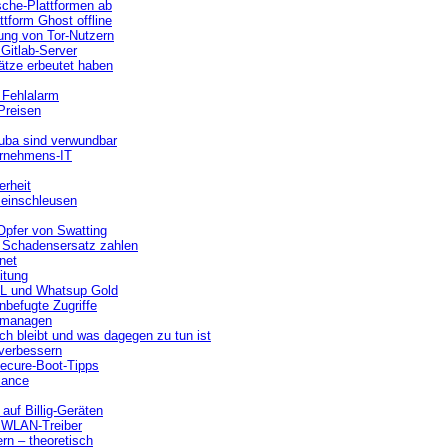
sche-Plattformen ab
ttform Ghost offline
ung von Tor-Nutzern
Gitlab-Server
ätze erbeutet haben
 Fehlalarm
Preisen
ruba sind verwundbar
ernehmens-IT
erheit
 einschleusen
Opfer von Swatting
 Schadensersatz zahlen
net
itung
TML und Whatsup Gold
unbefugte Zugriffe
t managen
h bleibt und was dagegen zu tun ist
 verbessern
ecure-Boot-Tipps
liance
auf Billig-Geräten
d WLAN-Treiber
rn – theoretisch