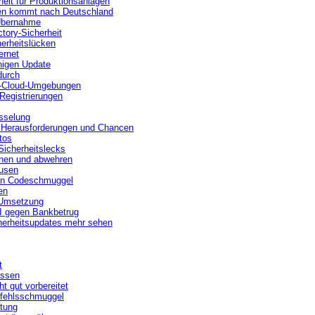
heit für Produktionsanlagen
en kommt nach Deutschland
 Übernahme
tory-Sicherheit
erheitslücken
ernet
nigen Update
durch
d-Cloud-Umgebungen
Registrierungen
üsselung
– Herausforderungen und Chancen
tos
Sicherheitslecks
nnen und abwehren
eusen
hen Codeschmuggel
en
2-Umsetzung
KI gegen Bankbetrug
erheitsupdates mehr sehen
t
assen
t gut vorbereitet
efehlsschmuggel
tung