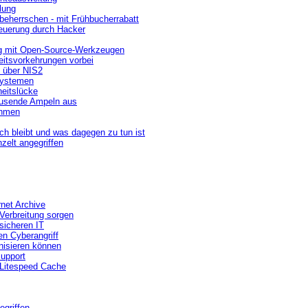
lung
beherrschen - mit Frühbucherrabatt
teuerung durch Hacker
ng mit Open-Source-Werkzeugen
itsvorkehrungen vorbei
t über NIS2
lsystemen
heitslücke
tausende Ampeln aus
ehmen
h bleibt und was dagegen zu tun ist
zelt angegriffen
net Archive
Verbreitung sorgen
sicheren IT
en Cyberangriff
nisieren können
upport
 Litespeed Cache
egriffen