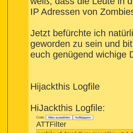
weiß, dass die Leute in 
IP Adressen von Zombie
Jetzt befürchte ich natür
geworden zu sein und bitt
euch genügend wichige D
Hijackthis Logfile
HiJackthis Logfile:
Code:
Alles auswählen
Aufklappen
ATTFilter