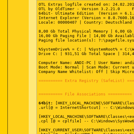
OTL Extras logfile created on: 24.02.201
OTL by OldTimer - Version 3.2.21.0     F
64bit- Ultimate Edition  (Version = 6.1.
Internet Explorer (Version = 8.0.7600.16
Locale: 00000407 | Country: Deutschland 
8,00 Gb Total Physical Memory | 6,00 Gb 
16,00 Gb Paging File | 14,00 Gb Availabl
Paging file location(s): ?:\pagefile.sys
%SystemDrive% = C: | %SystemRoot% = C:\W
Drive C: | 931,51 Gb Total Space | 314,4
Computer Name: ANDI-PC | User Name: andi
Boot Mode: Normal | Scan Mode: Current u
Company Name Whitelist: Off | Skip Micro
========== Extra Registry (SafeList) ==
========== File Associations ==========
64bit:
 [HKEY_LOCAL_MACHINE\SOFTWARE\Clas
.url[@ = InternetShortcut] -- C:\Windows
[HKEY_LOCAL_MACHINE\SOFTWARE\Classes\<ex
.cpl [@ = cplfile] -- C:\Windows\SysWow6
[HKEY_CURRENT_USER\SOFTWARE\Classes\<ext