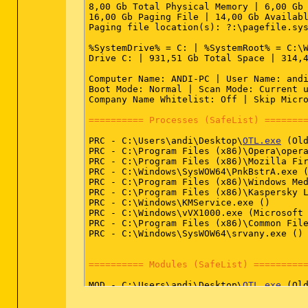
batfile [open] -- "%1" %*

8,00 Gb Total Physical Memory | 6,00 Gb 
cmdfile [open] -- "%1" %*

16,00 Gb Paging File | 14,00 Gb Availabl
comfile [open] -- "%1" %*

Paging file location(s): ?:\pagefile.sys
cplfile [cplopen] -- %SystemRoot%\System
exefile [open] -- "%1" %*

%SystemDrive% = C: | %SystemRoot% = C:\W
helpfile [open] -- Reg Error: Key error.
Drive C: | 931,51 Gb Total Space | 314,4
inffile [install] -- %SystemRoot%\System
piffile [open] -- "%1" %*

Computer Name: ANDI-PC | User Name: andi
regfile [merge] -- Reg Error: Key error.
Boot Mode: Normal | Scan Mode: Current u
scrfile [config] -- "%1"

Company Name Whitelist: Off | Skip Micro
scrfile [install] -- rundll32.exe desk.c
scrfile [open] -- "%1" /S

========== Processes (SafeList) =======
txtfile [edit] -- Reg Error: Key error.

Unknown [openas] -- %SystemRoot%\system3
PRC - C:\Users\andi\Desktop\
OTL.exe
 (Old
Directory [AddToPlaylistVLC] -- "C:\Prog
PRC - C:\Program Files (x86)\Opera\opera
Directory [Bridge] -- C:\Program Files (
PRC - C:\Program Files (x86)\Mozilla Fir
Directory [cmd] -- cmd.exe /s /k pushd "
PRC - C:\Windows\SysWOW64\PnkBstrA.exe (
Directory [find] -- %SystemRoot%\Explore
PRC - C:\Program Files (x86)\Windows Med
Directory [PlayWithVLC] -- "C:\Program F
PRC - C:\Program Files (x86)\Kaspersky L
Folder [open] -- %SystemRoot%\Explorer.e
PRC - C:\Windows\KMService.exe ()

Folder [explore] -- Reg Error: Value err
PRC - C:\Windows\vVX1000.exe (Microsoft 
Drive [find] -- %SystemRoot%\Explorer.ex
PRC - C:\Program Files (x86)\Common File
PRC - C:\Windows\SysWOW64\srvany.exe ()

========== Security Center Settings ===
64bit:
 [HKEY_LOCAL_MACHINE\SOFTWARE\Micr
========== Modules (SafeList) =========
"cval" = 1

MOD - C:\Users\andi\Desktop\
OTL.exe
 (Old
64bit:
 [HKEY_LOCAL_MACHINE\SOFTWARE\Micr
MOD - C:\Windows\winsxs\x86_microsoft.wi