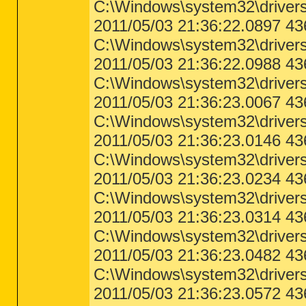
C:\Windows\system32\driver
Error - 30.11.2010 19:21:20 | Compu
Description = ID: 1, Application Na
2011/05/03 21:36:22.0897 4
12.0.6545.5000, Microsoft Office Ve
seconds with 2700 seconds of active
C:\Windows\system32\drivers
Error - 02.12.2010 06:17:31 | Compu
2011/05/03 21:36:22.0988 43
Description = ID: 1, Application Na
C:\Windows\system32\drivers\
12.0.6545.5000, Microsoft Office Ve
seconds with 0 seconds of active tim
2011/05/03 21:36:23.0067 
Error - 16.01.2011 07:58:09 | Compu
C:\Windows\system32\driver
Description = ID: 1, Application Na
12.0.6545.5000, Microsoft Office Ve
2011/05/03 21:36:23.0146 4
seconds with 60 seconds of active t
C:\Windows\system32\driver
Error - 09.02.2011 19:10:07 | Compu
Description = ID: 1, Application Na
2011/05/03 21:36:23.0234 
12.0.6545.5000, Microsoft Office Ve
seconds with 0 seconds of active tim
C:\Windows\system32\driver
Error - 21.02.2011 18:00:15 | Compu
2011/05/03 21:36:23.0314 
Description = ID: 1, Application Na
C:\Windows\system32\driver
12.0.6545.5000, Microsoft Office Ve
seconds with 0 seconds of active tim
2011/05/03 21:36:23.0482 4
Error - 23.02.2011 17:43:16 | Compu
C:\Windows\system32\drivers
Description = ID: 1, Application Na
12.0.6545.5000, Microsoft Office Ve
2011/05/03 21:36:23.0572 4
seconds with 60 seconds of active t