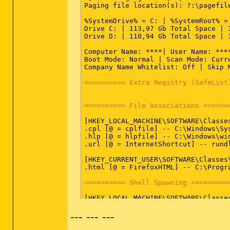
========== Win32 Services (SafeList
Paging file location(s): ?:\pagefile
SRV - (AntiVirService) -- C:\Progra
%SystemDrive% = C: | %SystemRoot% =
SRV - (AntiVirSchedulerService) -- 
Drive C: | 113,97 Gb Total Space | 
SRV - (lxea_device) -- C:\Windows\Sy
Drive D: | 110,94 Gb Total Space | 
SRV - (lxeaCATSCustConnectService) 
SRV - (sesvc) -- C:\Program Files\S
Computer Name: ****| User Name: ****
SRV - (ThreatFire) -- C:\Program Fi
Boot Mode: Normal | Scan Mode: Curre
SRV - (ServiceLayer) -- C:\Program 
Company Name Whitelist: Off | Skip 
SRV - (Realtek11nSU) -- C:\Programm
SRV - (YahooAUService) -- C:\Progra
========== Extra Registry (SafeList
SRV - (AAV UpdateService) -- C:\Pro
SRV - (VAIO Event Service) -- C:\Pr
SRV - (RtkAudioService) -- C:\Windo
========== File Associations ======
SRV - (NSUService) -- C:\Program Fi
SRV - (VCFw) -- C:\Program Files\Co
[HKEY_LOCAL_MACHINE\SOFTWARE\Classes
SRV - (VAIO Power Management) -- C:
.cpl [@ = cplfile] -- C:\Windows\Sy
SRV - (Vcsw) -- C:\Program Files\Co
.hlp [@ = hlpfile] -- C:\Windows\win
SRV - (VcmIAlzMgr) -- C:\Program Fi
.url [@ = InternetShortcut] -- rundl
SRV - (VcmXmlIfHelper) -- C:\Progra
SRV - (VzCdbSvc) -- C:\Program File
[HKEY_CURRENT_USER\SOFTWARE\Classes\
SRV - (VAIO Entertainment TV Device
.html [@ = FirefoxHTML] -- C:\Progr
SRV - (SOHDms) -- C:\Program Files\
SRV - (SOHCImp) -- C:\Program Files
========== Shell Spawning =========
SRV - (SOHDs) -- C:\Program Files\S
SRV - (SPTISRV) -- C:\Program Files
[HKEY_LOCAL_MACHINE\SOFTWARE\Classes
SRV - (MSCSPTISRV) -- C:\Program Fi
batfile [open] -- "%1" %*

SRV - (PACSPTISVR) -- C:\Program Fi
--- --- ---
cmdfile [open] -- "%1" %*

SRV - (EvtEng) -- C:\Programme\Inte
comfile [open] -- "%1" %*

SRV - (RegSrvc) -- C:\Programme\Com
cplfile [cplopen] -- %SystemRoot%\S