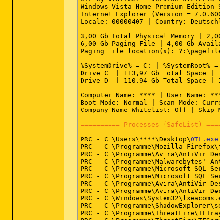
Windows Vista Home Premium Edition 
Internet Explorer (Version = 7.0.600
Locale: 00000407 | Country: Deutsch
3,00 Gb Total Physical Memory | 2,0
6,00 Gb Paging File | 4,00 Gb Avail
Paging file location(s): ?:\pagefile
%SystemDrive% = C: | %SystemRoot% =
Drive C: | 113,97 Gb Total Space | 
Drive D: | 110,94 Gb Total Space | 
Computer Name: **** | User Name: ***
Boot Mode: Normal | Scan Mode: Curre
Company Name Whitelist: Off | Skip 
========== Processes (SafeList) ===
PRC - C:\Users\****\Desktop\
OTL.exe
PRC - C:\Programme\Mozilla Firefox\f
PRC - C:\Programme\Avira\AntiVir Des
PRC - C:\Programme\Malwarebytes' An
PRC - C:\Programme\Microsoft SQL Se
PRC - C:\Programme\Microsoft SQL Se
PRC - C:\Programme\Avira\AntiVir Des
PRC - C:\Programme\Avira\AntiVir Des
PRC - C:\Windows\System32\lxeacoms.e
PRC - C:\Programme\ShadowExplorer\se
PRC - C:\Programme\ThreatFire\TFTray