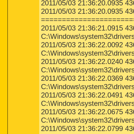
2011/05/03 21:36:20.0935 4
Error - 10.10.2010 07:00:07 | Compu
2011/05/03 21:36:20.0935 43
Description = 916: ERROR: read_msg 
vom Remotehost geschlossen.)

======================
Error - 10.10.2010 07:00:07 | Compu
2011/05/03 21:36:21.0915 4
Description = 912: ERROR: read_msg 
vom Remotehost geschlossen.)

C:\Windows\system32\drivers
2011/05/03 21:36:22.0092 4
Error - 10.10.2010 07:00:07 | Compu
Description = 908: ERROR: read_msg 
C:\Windows\system32\driver
vom Remotehost geschlossen.)

2011/05/03 21:36:22.0240 4
Error - 10.10.2010 07:06:29 | Compu
Description = 

C:\Windows\system32\drivers
Error - 10.10.2010 07:11:52 | Compu
2011/05/03 21:36:22.0369 
Description = 

C:\Windows\system32\driver
[ OSession Events ]

Error - 28.11.2010 08:34:58 | Compu
2011/05/03 21:36:22.0491 4
Description = ID: 1, Application Na
12.0.6545.5000, Microsoft Office Ve
C:\Windows\system32\driver
seconds with 0 seconds of active tim
2011/05/03 21:36:22.0675 
Error - 28.11.2010 08:35:19 | Compu
C:\Windows\system32\drivers
Description = ID: 1, Application Na
12.0.6545.5000, Microsoft Office Ve
2011/05/03 21:36:22.0799 4
seconds with 0 seconds of active tim