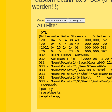
========== Vista Active Open Ports 
werden!!!)
[HKEY_LOCAL_MACHINE\SYSTEM\CurrentC
"{01678E37-5E03-4469-A954-C4257FEBA
"{091CB9E0-F08C-4017-9F2F-740A0E2EE
Code:
Alles auswählen
Aufklappen
"{1BA3273B-15F1-409E-AD13-1CF9686E7
ATTFilter
"{3388CA16-8DE7-4A91-8140-95C2D036E
"{340C600A-EDDF-48DE-85F4-E1C12A1C8
:OTL

"{5175F0C7-75AC-4FD3-BB31-6833C025C
@Alternate Data Stream - 115 bytes ->
"{6D9DC392-8865-4182-974B-59A28CFD6
[2011.04.15 14:38:49 | 000,000,152 |
"{9D78771D-8DB8-4A06-9331-A98C54CFA
[2011.04.15 14:38:49 | 000,000,120 |
"{A6DA3B37-36FC-4E73-B91B-361D9747E
[2011.04.15 14:24:03 | 000,000,583 |
"{A8A95C39-7036-42D8-A59B-85C9251D7
[2011.04.15 14:23:40 | 000,000,392 |
"{AE5EF06A-AB20-4FA7-9BBB-ABEFA6373
O32 - HKLM CDRom: AutoRun - 1

"{B4DE46BC-C5D2-4521-B691-040756AA7
O32 - AutoRun File - [2009.08.13 20:
"{B5E8B9E7-5B64-433E-BB93-1D89EB274
O33 - MountPoints2\{3eac02ea-a9b5-11
"{C6E19DBB-D9C2-4584-8E51-F7B8EA68F
O33 - MountPoints2\{3eac02ea-a9b5-11
"{F693DC77-E1CF-4373-9D3C-5A9FEE4D2
O33 - MountPoints2\{4667081a-9c8d-11
"{FFCE21CE-B5F1-4066-9B51-D29619F96
O33 - MountPoints2\E\Shell\AutoRun\co
O33 - MountPoints2\G\Shell - "" = Aut
========== Vista Active Application
O33 - MountPoints2\G\Shell\AutoRun\co
:Commands

[HKEY_LOCAL_MACHINE\SYSTEM\CurrentC
[purity]

"{00A62BA5-95E9-4D47-BF06-941EC0DD7
[resethosts]

"{01465BDA-1B69-4177-BAD0-C740C2E26
[emptytemp]

"{04D41C17-CA88-4628-BB7D-C179C87EE
"{057A1101-883B-4C7D-9C7D-69A0609AB
"{0CC80CC5-08EE-497C-A7FC-EA87F4566
"{0F220284-5822-4237-9D86-4B39E70C6