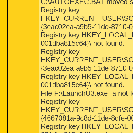
C:\AUTOEXEC.BAT moved suc
Registry key
HKEY_CURRENT_USER\SOFTWA
{3eac02ea-a9b5-11de-8710-00
Registry key HKEY_LOCAL_
001dba815c64}\ not found.
Registry key
HKEY_CURRENT_USER\SOFTWA
{3eac02ea-a9b5-11de-8710-0
Registry key HKEY_LOCAL_
001dba815c64}\ not found.
File F:\LaunchU3.exe -a not 
Registry key
========== Files/Folders - Created 
HKEY_CURRENT_USER\SOFTWA
[2011.04.15 20:17:04 | 000,580,608 
{4667081a-9c8d-11de-8dfe-00
[2011.04.15 15:19:17 | 000,000,000 
Registry key HKEY_LOCAL_
[2011.04.15 15:19:05 | 000,038,224 
[2011.04.15 15:19:05 | 000,000,000 