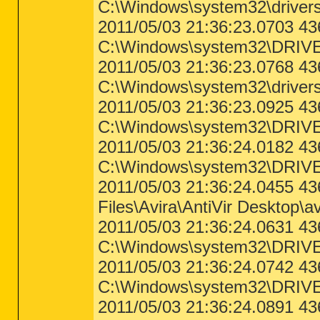
C:\Windows\system32\drivers
Error - 07.03.2011 04:36:13 | Compu
Description = ID: 3, Application Na
2011/05/03 21:36:23.0703 
Version: 12.0.6500.5000, Microsoft 
lasted 66871 seconds with 8160 seco
C:\Windows\system32\DRIV
a crash.

2011/05/03 21:36:23.0768 4
Error - 28.03.2011 13:24:26 | Compu
C:\Windows\system32\drivers
Description = ID: 1, Application Na
12.0.6545.5000, Microsoft Office Ve
2011/05/03 21:36:23.0925 4
seconds with 0 seconds of active tim
C:\Windows\system32\DRIVE
[ System Events ]

Error - 15.04.2011 13:38:01 | Compu
2011/05/03 21:36:24.0182 4
Description = 

C:\Windows\system32\DRIVE
Error - 15.04.2011 13:40:58 | Compu
Description = 

2011/05/03 21:36:24.0455 4
Error - 15.04.2011 13:41:49 | Compu
Files\Avira\AntiVir Desktop\a
Description = 

2011/05/03 21:36:24.0631 4
Error - 15.04.2011 13:41:49 | Compu
C:\Windows\system32\DRIVER
Description = 

2011/05/03 21:36:24.0742 4
Error - 15.04.2011 13:41:49 | Compu
Description = 

C:\Windows\system32\DRIVE
Error - 15.04.2011 14:31:31 | Compu
2011/05/03 21:36:24.0891 
Description = 
