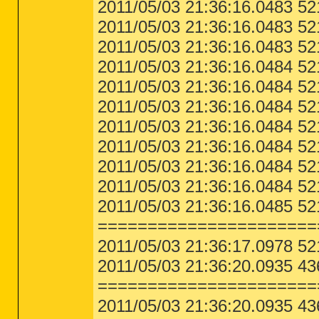
2011/05/03 21:36:16.0483 52
2011/05/03 21:36:16.0483 52
2011/05/03 21:36:16.0483
2011/05/03 21:36:16.0484 5
========== HKEY_CURRENT_USER Uninst
2011/05/03 21:36:16.0484 52
[HKEY_CURRENT_USER\SOFTWARE\Microsof
"Google Chrome" = Google Chrome

2011/05/03 21:36:16.0484 52
2011/05/03 21:36:16.0484 521
========== Last 10 Event Log Errors
2011/05/03 21:36:16.0484 52
[ Application Events ]

Error - 09.10.2010 14:03:19 | Compu
2011/05/03 21:36:16.0484 52
Description = Task Scheduling Error
2011/05/03 21:36:16.0484 52
Error - 09.10.2010 14:03:19 | Compu
Description = Task Scheduling Error:
2011/05/03 21:36:16.0485 52
Error - 09.10.2010 14:03:19 | Compu
======================
Description = Task Scheduling Error:
2011/05/03 21:36:17.0978 521
Error - 10.10.2010 07:00:07 | Compu
Description = 896: ERROR: read_msg 
2011/05/03 21:36:20.0935 43
vom Remotehost geschlossen.)

======================
Error - 10.10.2010 07:00:07 | Compu
2011/05/03 21:36:20.0935 43
Description = 900: ERROR: read_msg 
vom Remotehost geschlossen.)
