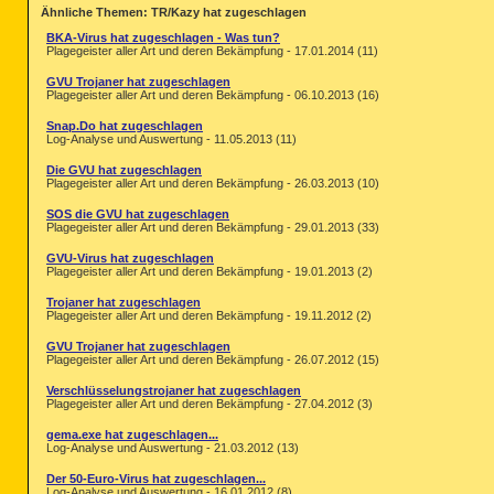
O32 - AutoRun File - [2009.08.07 15:1
Ähnliche Themen: TR/Kazy hat zugeschlagen
O33 - MountPoints2\{9337d420-5638-11e0
O33 - MountPoints2\{9337d420-5638-11e
BKA-Virus hat zugeschlagen - Was tun?
Plagegeister aller Art und deren Bekämpfung - 17.01.2014 (11)
O33 - MountPoints2\{962b86d3-5620-11e0
O33 - MountPoints2\{962b86d3-5620-11e
GVU Trojaner hat zugeschlagen
O34 - HKLM BootExecute: (autocheck aut
Plagegeister aller Art und deren Bekämpfung - 06.10.2013 (16)
O35:
64bit:
 - HKLM\..comfile [open] -- 
O35:
64bit:
 - HKLM\..exefile [open] -- 
Snap.Do hat zugeschlagen
O35 - HKLM\..comfile [open] -- "%1" %*
Log-Analyse und Auswertung - 11.05.2013 (11)
O35 - HKLM\..exefile [open] -- "%1" %*
O37:
64bit:
 - HKLM\...com [@ = comfile]
Die GVU hat zugeschlagen
Plagegeister aller Art und deren Bekämpfung - 26.03.2013 (10)
O37:
64bit:
 - HKLM\...exe [@ = exefile]
O37 - HKLM\...com [@ = comfile] -- "%1
SOS die GVU hat zugeschlagen
O37 - HKLM\...exe [@ = exefile] -- "%1
Plagegeister aller Art und deren Bekämpfung - 29.01.2013 (33)
========== Files/Folders - Created Wi
GVU-Virus hat zugeschlagen
Plagegeister aller Art und deren Bekämpfung - 19.01.2013 (2)
[2011.04.29 06:15:56 | 000,580,608 | 
Trojaner hat zugeschlagen
Plagegeister aller Art und deren Bekämpfung - 19.11.2012 (2)
GVU Trojaner hat zugeschlagen
Plagegeister aller Art und deren Bekämpfung - 26.07.2012 (15)
Verschlüsselungstrojaner hat zugeschlagen
Plagegeister aller Art und deren Bekämpfung - 27.04.2012 (3)
gema.exe hat zugeschlagen...
Log-Analyse und Auswertung - 21.03.2012 (13)
Der 50-Euro-Virus hat zugeschlagen...
Log-Analyse und Auswertung - 16.01.2012 (8)