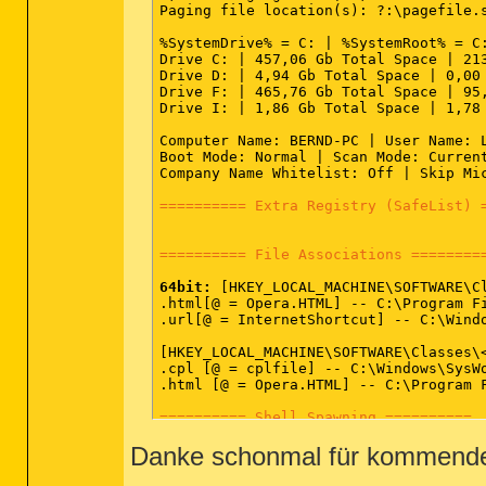
MOD - C:\Windows\winsxs\x86_microsoft
Paging file location(s): ?:\pagefile.s
%SystemDrive% = C: | %SystemRoot% = C:
========== Win32 Services (SafeList) 
Drive C: | 457,06 Gb Total Space | 213
Drive D: | 4,94 Gb Total Space | 0,00 
SRV:
64bit:
 - (TmProxy) -- C:\Program 
Drive F: | 465,76 Gb Total Space | 95,
SRV:
64bit:
 - (TmPfw) -- C:\Program Fi
Drive I: | 1,86 Gb Total Space | 1,78 
SRV:
64bit:
 - (TMBMServer) -- C:\Progr
SRV:
64bit:
 - (FLEXnet Licensing Servi
Computer Name: BERND-PC | User Name: L
SRV:
64bit:
 - (SfCtlCom) -- C:\Program
Boot Mode: Normal | Scan Mode: Current
SRV:
64bit:
 - (MSCamSvc) -- C:\Program
Company Name Whitelist: Off | Skip Mi
SRV - (Steam Client Service) -- C:\Pr
SRV - (PnkBstrA) -- C:\Windows\SysWOW6
========== Extra Registry (SafeList) 
SRV - (FLEXnet Licensing Service) -- 
SRV - (TunngleService) -- C:\Program F
SRV - (TabletServiceWacom) -- C:\Progr
========== File Associations ========
SRV - (Stereo Service) -- C:\Program 
SRV - (StarMoney 7.0 OnlineUpdate) --
64bit:
 [HKEY_LOCAL_MACHINE\SOFTWARE\Cl
SRV - (clr_optimization_v4.0.30319_32
.html[@ = Opera.HTML] -- C:\Program Fi
SRV - (clr_optimization_v2.0.50727_32
.url[@ = InternetShortcut] -- C:\Windo
SRV - (SBSDWSCService) -- C:\Program 
SRV - (nTuneService) -- C:\Program Fil
[HKEY_LOCAL_MACHINE\SOFTWARE\Classes\<
SRV - (UpdateCenterService) -- C:\Pro
.cpl [@ = cplfile] -- C:\Windows\SysWo
.html [@ = Opera.HTML] -- C:\Program F
========== Driver Services (SafeList)
========== Shell Spawning ==========
DRV:
64bit:
 - (tmwfp) -- C:\Windows\Sys
Danke schonmal für kommende
64bit:
 [HKEY_LOCAL_MACHINE\SOFTWARE\Cl
DRV:
64bit:
 - (tmlwf) -- C:\Windows\Sys
batfile [open] -- "%1" %* File not fou
DRV:
64bit:
 - (tmtdi) -- C:\Windows\Sys
cmdfile [open] -- "%1" %* File not fou