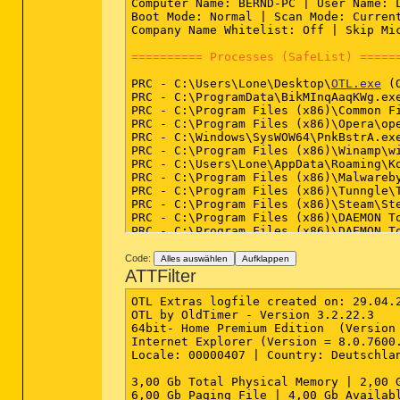
Computer Name: BERND-PC | User Name: L
Boot Mode: Normal | Scan Mode: Current
Company Name Whitelist: Off | Skip Mi
========== Processes (SafeList) =====
PRC - C:\Users\Lone\Desktop\
OTL.exe
 (
PRC - C:\ProgramData\BikMInqAaqKWg.exe
PRC - C:\Program Files (x86)\Common Fi
PRC - C:\Program Files (x86)\Opera\ope
PRC - C:\Windows\SysWOW64\PnkBstrA.exe
PRC - C:\Program Files (x86)\Winamp\wi
PRC - C:\Users\Lone\AppData\Roaming\Ko
PRC - C:\Program Files (x86)\Malwareby
PRC - C:\Program Files (x86)\Tunngle\T
PRC - C:\Program Files (x86)\Steam\Ste
PRC - C:\Program Files (x86)\DAEMON To
PRC - C:\Program Files (x86)\DAEMON To
PRC - C:\Program Files (x86)\NVIDIA Co
PRC - C:\Program Files (x86)\StarMone
Code:
Alles auswählen
Aufklappen
PRC - C:\Windows\vVX1000.exe (Microsof
ATTFilter
PRC - C:\Programme\Trend Micro\TrendSe
PRC - C:\Program Files (x86)\SlySoft\C
OTL Extras logfile created on: 29.04.2
PRC - C:\Program Files (x86)\Spybot - 
OTL by OldTimer - Version 3.2.22.3    
PRC - C:\Program Files (x86)\Spybot - 
64bit- Home Premium Edition  (Version 
Internet Explorer (Version = 8.0.7600.
Locale: 00000407 | Country: Deutschlan
========== Modules (SafeList) =======
3,00 Gb Total Physical Memory | 2,00 G
MOD - C:\Users\Lone\Desktop\
OTL.exe
 (
6,00 Gb Paging File | 4,00 Gb Availabl