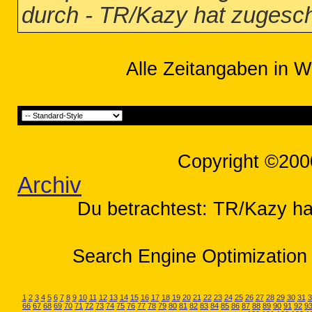
durch - TR/Kazy hat zugesc
Alle Zeitangaben in W
Copyright ©200
Archiv
Du betrachtest: TR/Kazy ha
Search Engine Optimization 
1
2
3
4
5
6
7
8
9
10
11
12
13
14
15
16
17
18
19
20
21
22
23
24
25
26
27
28
29
30
31
3
66
67
68
69
70
71
72
73
74
75
76
77
78
79
80
81
82
83
84
85
86
87
88
89
90
91
92
9