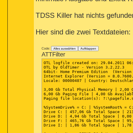
TDSS Killer hat nichts gefunde
Hier sind die zwei Textdateien:
Code:
Alles auswählen
Aufklappen
ATTFilter
OTL logfile created on: 29.04.2011 06:
OTL by OldTimer - Version 3.2.22.3    
64bit- Home Premium Edition  (Version 
Internet Explorer (Version = 8.0.7600.
Locale: 00000407 | Country: Deutschlan
3,00 Gb Total Physical Memory | 2,00 G
6,00 Gb Paging File | 4,00 Gb Availabl
Paging file location(s): ?:\pagefile.s
%SystemDrive% = C: | %SystemRoot% = C:
Drive C: | 457,06 Gb Total Space | 213
Drive D: | 4,94 Gb Total Space | 0,00 
Drive F: | 465,76 Gb Total Space | 95,
Drive I: | 1,86 Gb Total Space | 1,78 