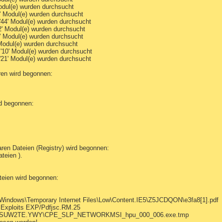
odul(e) wurden durchsucht
' Modul(e) wurden durchsucht
44' Modul(e) wurden durchsucht
2' Modul(e) wurden durchsucht
' Modul(e) wurden durchsucht
 Modul(e) wurden durchsucht
'10' Modul(e) wurden durchsucht
21' Modul(e) wurden durchsucht
ren wird begonnen:
rd begonnen:
ren Dateien (Registry) wird begonnen:
teien ).
teien wird begonnen:
\Windows\Temporary Internet Files\Low\Content.IE5\Z5JCDQON\e3fa8[1].pdf
 Exploits EXP/Pdfjsc.RM.25
\HPSUW2TE.YWY\CPE_SLP_NETWORKMSI_hpu_000_006.exe.tmp