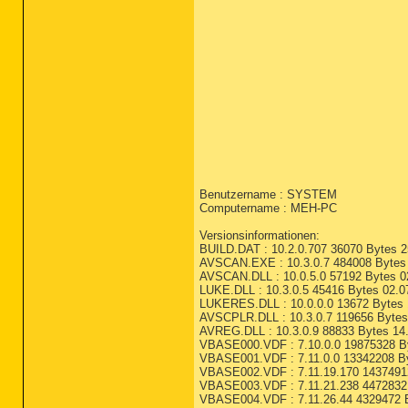
Benutzername : SYSTEM
Computername : MEH-PC
Versionsinformationen:
BUILD.DAT : 10.2.0.707 36070 Bytes 2
AVSCAN.EXE : 10.3.0.7 484008 Bytes 
AVSCAN.DLL : 10.0.5.0 57192 Bytes 02
LUKE.DLL : 10.3.0.5 45416 Bytes 02.0
LUKERES.DLL : 10.0.0.0 13672 Bytes 
AVSCPLR.DLL : 10.3.0.7 119656 Bytes
AVREG.DLL : 10.3.0.9 88833 Bytes 14.
VBASE000.VDF : 7.10.0.0 19875328 By
VBASE001.VDF : 7.11.0.0 13342208 By
VBASE002.VDF : 7.11.19.170 14374912
VBASE003.VDF : 7.11.21.238 4472832 
VBASE004.VDF : 7.11.26.44 4329472 B