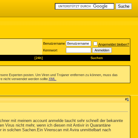
Benutzername
Angemeldet bleiben?
Kennwort
[24h]
Suchen
nsere Experten posten. Um Viren und Trojaner entfernen zu können, muss das
re nicht verwendet werden sollte.
XML
.
#
1
echner mit meinem account anmelde taucht sehr schnell der bekannte
den Virus nicht mehr, wenn ich diesen mit Antivir in Quarantäne
ger in solchen Sachen.Ein Virenscan mit Avira unmittelbart nach