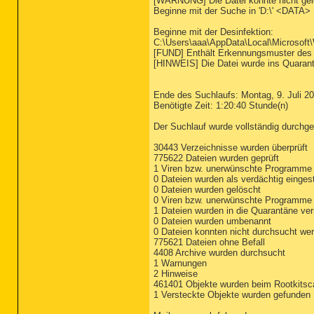
[WARNUNG] Die Datei konnte nicht gel
Beginne mit der Suche in 'D:\' <DATA>
Beginne mit der Desinfektion:
C:\Users\aaa\AppData\Local\Microsoft
[FUND] Enthält Erkennungsmuster des
[HINWEIS] Die Datei wurde ins Quaran
Ende des Suchlaufs: Montag, 9. Juli 2
Benötigte Zeit: 1:20:40 Stunde(n)
Der Suchlauf wurde vollständig durchge
30443 Verzeichnisse wurden überprüft
775622 Dateien wurden geprüft
1 Viren bzw. unerwünschte Programme
0 Dateien wurden als verdächtig eingest
0 Dateien wurden gelöscht
0 Viren bzw. unerwünschte Programme 
1 Dateien wurden in die Quarantäne ve
0 Dateien wurden umbenannt
0 Dateien konnten nicht durchsucht we
775621 Dateien ohne Befall
4408 Archive wurden durchsucht
1 Warnungen
2 Hinweise
461401 Objekte wurden beim Rootkitsc
1 Versteckte Objekte wurden gefunden