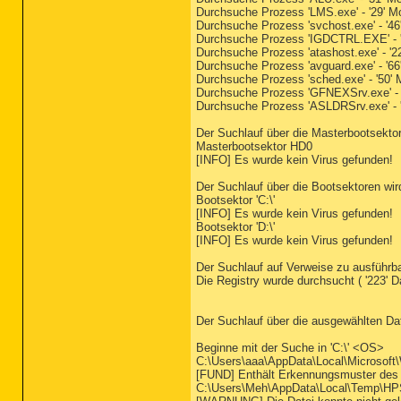
Durchsuche Prozess 'LMS.exe' - '29' M
Durchsuche Prozess 'svchost.exe' - '46
Durchsuche Prozess 'IGDCTRL.EXE' - '
Durchsuche Prozess 'atashost.exe' - '2
Durchsuche Prozess 'avguard.exe' - '66
Durchsuche Prozess 'sched.exe' - '50'
Durchsuche Prozess 'GFNEXSrv.exe' - 
Durchsuche Prozess 'ASLDRSrv.exe' - '
Der Suchlauf über die Masterbootsekto
Masterbootsektor HD0
[INFO] Es wurde kein Virus gefunden!
Der Suchlauf über die Bootsektoren wi
Bootsektor 'C:\'
[INFO] Es wurde kein Virus gefunden!
Bootsektor 'D:\'
[INFO] Es wurde kein Virus gefunden!
Der Suchlauf auf Verweise zu ausführba
Die Registry wurde durchsucht ( '223' Da
Der Suchlauf über die ausgewählten Da
Beginne mit der Suche in 'C:\' <OS>
C:\Users\aaa\AppData\Local\Microsoft
[FUND] Enthält Erkennungsmuster des
C:\Users\Meh\AppData\Local\Temp