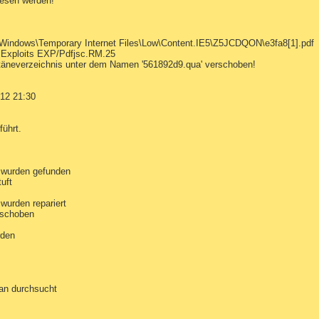
esen werden!
\Windows\Temporary Internet Files\Low\Content.IE5\Z5JCDQON\e3fa8[1].pdf
 Exploits EXP/Pdfjsc.RM.25
täneverzeichnis unter dem Namen '561892d9.qua' verschoben!
012 21:30
führt.
 wurden gefunden
uft
wurden repariert
rschoben
rden
an durchsucht