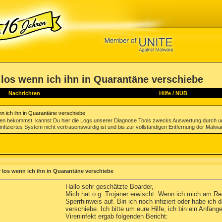
r los wenn ich ihn in Quarantäne verschiebe
Nachrichten
Hilfe
/
NUB
enn ich ihn in Quarantäne verschiebe
gen bekommst, kannst Du hier die Logs unserer Diagnose Tools zwecks Auswertung durch u
infiziertes System nicht vertrauenswürdig ist und bis zur vollständigen Entfernung der Malwa
r los wenn ich ihn in Quarantäne verschiebe
Hallo sehr geschätzte Boarder,
Mich hat o.g. Trojaner erwischt. Wenn ich mich am R
Sperrhinweis auf. Bin ich noch infiziert oder habe ich 
verschiebe. Ich bitte um eure Hilfe, ich bin ein Anfän
Vireninfekt ergab folgenden Bericht: