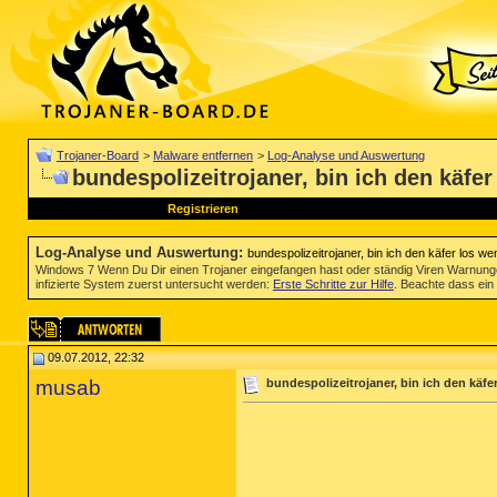
Trojaner-Board
>
Malware entfernen
>
Log-Analyse und Auswertung
bundespolizeitrojaner, bin ich den käfe
Registrieren
Log-Analyse und Auswertung
:
bundespolizeitrojaner, bin ich den käfer los w
Windows 7 Wenn Du Dir einen Trojaner eingefangen hast oder ständig Viren Warnun
infizierte System zuerst untersucht werden:
Erste Schritte zur Hilfe
. Beachte dass ein 
09.07.2012, 22:32
musab
bundespolizeitrojaner, bin ich den käfe