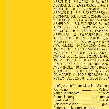
AESCN.DLL : 8.1.8.2 131444 Bytes 27.
AESBX.DLL : 8.2.5.12 606578 Bytes 15
AERDL.DLL : 8.1.9.15 639348 Bytes 10
AEPACK.DLL : 8.2.16.22 807288 Bytes
AEOFFICE.DLL : 8.1.2.40 201082 Byte
AEHEUR.DLL : 8.1.4.64 5009782 Bytes
AEHELP.DLL : 8.1.23.2 258422 Bytes 0
AEGEN.DLL : 8.1.5.32 434548 Bytes 0
AEEXP.DLL : 8.1.0.60 86388 Bytes 05.
AEEMU.DLL : 8.1.3.0 393589 Bytes 04
AECORE.DLL : 8.1.25.10 201080 Bytes
AEBB.DLL : 8.1.1.0 53618 Bytes 04.03
AVWINLL.DLL : 10.0.0.0 19304 Bytes 0
AVPREF.DLL : 10.0.3.2 44904 Bytes 02
AVREP.DLL : 10.0.0.10 174120 Bytes 2
AVARKT.DLL : 10.0.26.1 255336 Bytes 
AVEVTLOG.DLL : 10.0.0.9 203112 Byte
SQLITE3.DLL : 3.6.19.0 355688 Bytes 
AVSMTP.DLL : 10.0.0.17 63848 Bytes 0
NETNT.DLL : 10.0.0.0 11624 Bytes 17.
RCIMAGE.DLL : 10.0.0.35 2589544 Byt
RCTEXT.DLL : 10.0.64.0 98664 Bytes 0
Konfiguration für den aktuellen Suchlau
Job Name..............................: Vol
Konfigurationsdatei...................: C:
Protokollierung.......................: standa
Primäre Aktion........................: interak
Sekundäre Aktion......................: ignor
Durchsuche Masterbootsektoren.........: