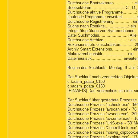
Durchsuche Bootsektoren...............: e
Bootsektoren..........................: C:, D:,
Durchsuche aktive Programme...........:
Laufende Programme erweitert..........: 
Durchsuche Registrierung..............: ei
Suche nach Rootkits...................: ein
Integritätsprüfung von Systemdateien..
Datei Suchmodus.......................: All
Durchsuche Archive....................: ein
Rekursionstiefe einschränken..........: 2
Archiv Smart Extensions...............: ei
Makrovirenheuristik...................: ein
Dateiheuristik........................: erweiter
Beginn des Suchlaufs: Montag, 9. Juli 
Der Suchlauf nach versteckten Objekte
c:\adsm_pdata_0150
c:\adsm_pdata_0150
[HINWEIS] Das Verzeichnis ist nicht si
Der Suchlauf über gestartete Prozesse
Durchsuche Prozess 'jucheck.exe' - '56
Durchsuche Prozess 'avscan.exe' - '76
Durchsuche Prozess 'avscan.exe' - '30
Durchsuche Prozess 'avcenter.exe' - '1
Durchsuche Prozess 'UNS.exe' - '53' M
Durchsuche Prozess 'ControlDeck.exe' 
Durchsuche Prozess 'hpswp_clipbook.ex
Durchsuche Prozess 'iexplore.exe' - '1