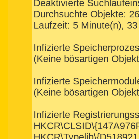
Deaktivierte Suchlaufei
Durchsuchte Objekte: 2
Laufzeit: 5 Minute(n), 3
Infizierte Speicherproze
(Keine bösartigen Objek
Infizierte Speichermodul
(Keine bösartigen Objek
Infizierte Registrierungs
HKCR\CLSID\{147A976F-
HKCR\Typelib\{D518921A