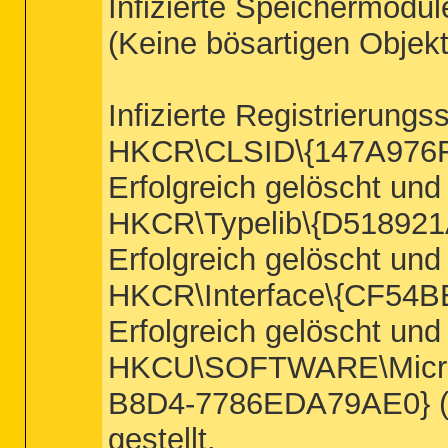
Infizierte Speichermodul
(Keine bösartigen Objek
Infizierte Registrierungs
HKCR\CLSID\{147A976F
Erfolgreich gelöscht und
HKCR\Typelib\{D51892
Erfolgreich gelöscht und
HKCR\Interface\{CF54
Erfolgreich gelöscht und
HKCU\SOFTWARE\Microso
B8D4-7786EDA79AE0} (Tr
gestellt.