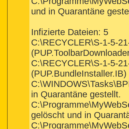
C:\Programme\MyWebSear
und in Quarantäne gestel
Infizierte Dateien: 5
C:\RECYCLER\S-1-5-21
(PUP.ToolbarDownloader) 
C:\RECYCLER\S-1-5-21
(PUP.BundleInstaller.IB) 
C:\WINDOWS\Tasks\BPRO
in Quarantäne gestellt.
C:\Programme\MyWebSear
gelöscht und in Quarantä
C:\Programme\MyWebSea