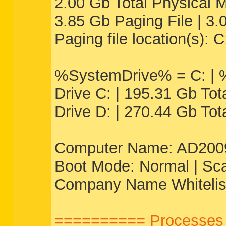
2.00 Gb Total Physical 
3.85 Gb Paging File | 3.
Paging file location(s): 
%SystemDrive% = C: |
Drive C: | 195.31 Gb To
Drive D: | 270.44 Gb To
Computer Name: AD2009 
Boot Mode: Normal | Sca
Company Name Whitelist:
========== Processes 