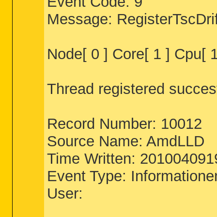
Event Code: 9
Message: RegisterTscDrif
Node[ 0 ] Core[ 1 ] Cpu[ 1 
Thread registered succes
Record Number: 10012
Source Name: AmdLLD
Time Written: 20100409
Event Type: Informatione
User: