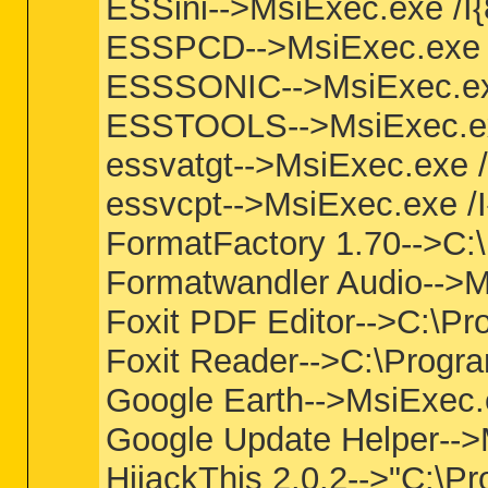
ESSini-->MsiExec.exe 
ESSPCD-->MsiExec.exe 
ESSSONIC-->MsiExec.e
ESSTOOLS-->MsiExec.e
essvatgt-->MsiExec.ex
essvcpt-->MsiExec.exe
FormatFactory 1.70-->C:
Formatwandler Audio--
Foxit PDF Editor-->C:\Pr
Foxit Reader-->C:\Progra
Google Earth-->MsiExec
Google Update Helper-
HijackThis 2.0.2-->"C:\P