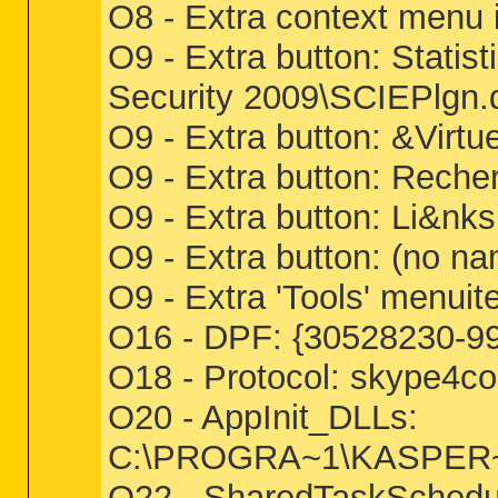
O8 - Extra context men
O9 - Extra button: Stat
Security 2009\SCIEPlgn.d
O9 - Extra button: &Virt
O9 - Extra button: Re
O9 - Extra button: Li&n
O9 - Extra button: (no 
O9 - Extra 'Tools' menu
O16 - DPF: {30528230-99f
O18 - Protocol: skype
O20 - AppInit_DLLs:
C:\PROGRA~1\KASPER~1
O22 - SharedTaskSchedu