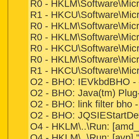
R0 - HKLM\Software\Micro
R1 - HKCU\Software\Micro
R0 - HKLM\Software\Micro
R0 - HKLM\Software\Micr
R0 - HKCU\Software\Micro
R0 - HKLM\Software\Micro
R1 - HKCU\Software\Micro
O2 - BHO: IEVkbdBHO - 
O2 - BHO: Java(tm) Plug
O2 - BHO: link filter b
O2 - BHO: JQSIEStartDet
O4 - HKLM\..\Run: [amd
O4 - HKLM\..\Run: [avp]