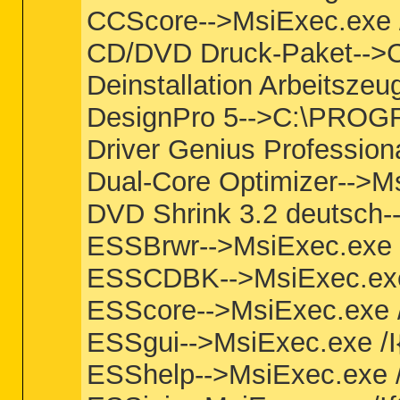
CCScore-->MsiExec.exe
CD/DVD Druck-Paket-->C
Deinstallation Arbeitsze
DesignPro 5-->C:\PROG
Driver Genius Profession
Dual-Core Optimizer-->
DVD Shrink 3.2 deutsch
ESSBrwr-->MsiExec.exe
ESSCDBK-->MsiExec.ex
ESScore-->MsiExec.exe
ESSgui-->MsiExec.exe 
ESShelp-->MsiExec.exe