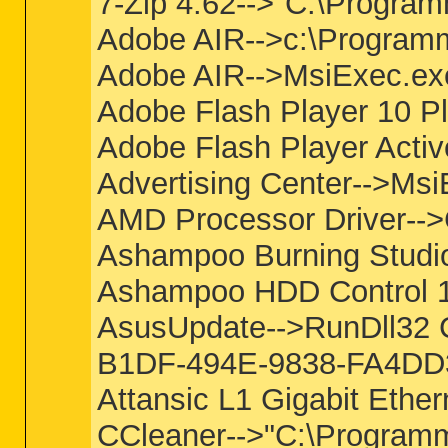
7-Zip 4.62-->"C:\Program
Adobe AIR-->c:\Programm
Adobe AIR-->MsiExec.e
Adobe Flash Player 10 P
Adobe Flash Player Act
Advertising Center-->Ms
AMD Processor Driver-->
Ashampoo Burning Studi
Ashampoo HDD Control 1
AsusUpdate-->RunDll32 C
B1DF-494E-9838-FA4DD36
Attansic L1 Gigabit Eth
CCleaner-->"C:\Programm