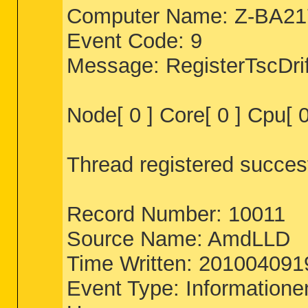
Computer Name: Z-BA2
Event Code: 9
Message: RegisterTscDrif
Node[ 0 ] Core[ 0 ] Cpu[ 0 
Thread registered succes
Record Number: 10011
Source Name: AmdLLD
Time Written: 20100409
Event Type: Informatione