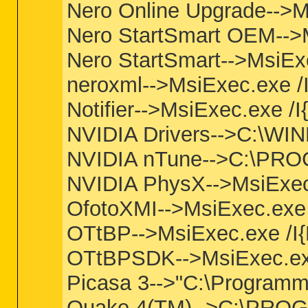
Nero Online Upgrade-->M
Nero StartSmart OEM--
Nero StartSmart-->MsiEx
neroxml-->MsiExec.exe
Notifier-->MsiExec.exe
NVIDIA Drivers-->C:\WI
NVIDIA nTune-->C:\PRO
NVIDIA PhysX-->MsiExe
OfotoXMI-->MsiExec.ex
OTtBP-->MsiExec.exe /
OTtBPSDK-->MsiExec.e
Picasa 3-->"C:\Programm
Quake 4(TM)-->C:\PROG