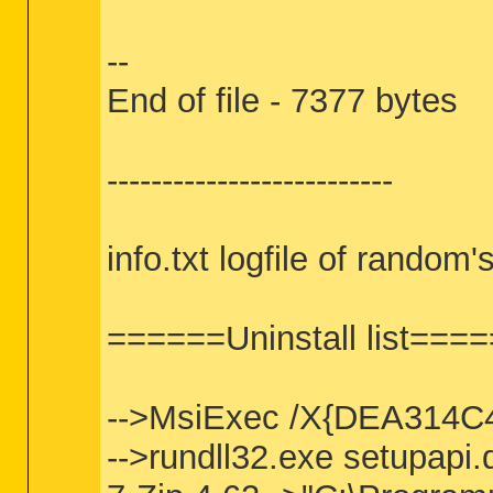
--
End of file - 7377 bytes
--------------------------
info.txt logfile of rando
======Uninstall list===
-->MsiExec /X{DEA314C
-->rundll32.exe setupapi