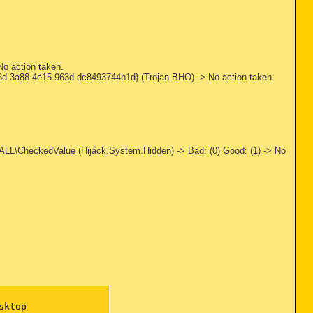
 action taken.
3a88-4e15-963d-dc8493744b1d} (Trojan.BHO) -> No action taken.
heckedValue (Hijack.System.Hidden) -> Bad: (0) Good: (1) -> No
ktop
