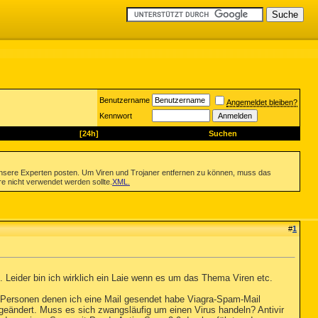
Benutzername
Angemeldet bleiben?
Kennwort
[24h]
Suchen
nsere Experten posten. Um Viren und Trojaner entfernen zu können, muss das
re nicht verwendet werden sollte.
XML
.
#
1
fen. Leider bin ich wirklich ein Laie wenn es um das Thema Viren etc.
 Personen denen ich eine Mail gesendet habe Viagra-Spam-Mail
 geändert. Muss es sich zwangsläufig um einen Virus handeln? Antivir