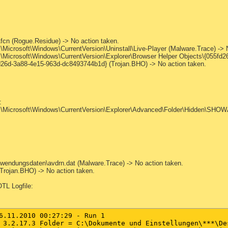
Rogue.Residue) -> No action taken.
ft\Windows\CurrentVersion\Uninstall\Live-Player (Malware.Trace) -> No
ft\Windows\CurrentVersion\Explorer\Browser Helper Objects\{055fd26d-
3a88-4e15-963d-dc8493744b1d} (Trojan.BHO) -> No action taken.
:
oft\Windows\CurrentVersion\Explorer\Advanced\Folder\Hidden\SHOWALL\C
wendungsdaten\avdrn.dat (Malware.Trace) -> No action taken.
Trojan.BHO) -> No action taken.
TL Logfile:
6.11.2010 00:27:29 - Run 1

 3.2.17.3 Folder = C:\Dokumente und Einstellungen\***\Des