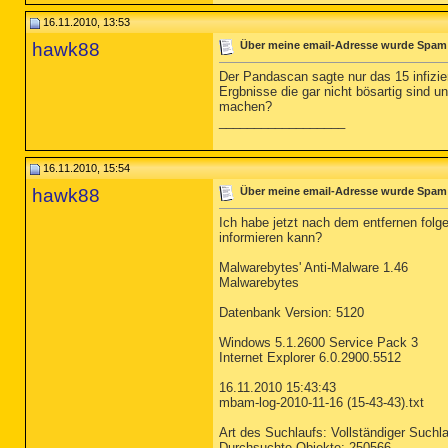
========== Driver Service
16.11.2010, 13:53
DRV - (ZDNDIS5) -- C:\WIN
hawk88
Über meine email-Adresse wurde Spam 
DRV - (UIUSys) -- C:\WIND
DRV - (avipbb) -- C:\WIND
Der Pandascan sagte nur das 15 infizie
DRV - (avgntflt) -- C:\WI
Ergbnisse die gar nicht bösartig sind 
DRV - (MBAMSwissArmy) -- 
machen?
DRV - (CardReaderFilter) 
__________________
DRV - (pavboot) -- C:\WIN
DRV - (usbaudio) USB-Audi
DRV - (HDAudBus) -- C:\WI
16.11.2010, 15:54
DRV - (ESMCR) -- C:\WINDO
DRV - (EMSCR) -- C:\WINDO
hawk88
Über meine email-Adresse wurde Spam 
DRV - (ESDCR) -- C:\WINDO
DRV - (ialm) -- C:\WINDOW
Ich habe jetzt nach dem entfernen folg
DRV - (NETw4x32) Intel(R)
informieren kann?
DRV - (CVPNDRVA) -- C:\WI
DRV - (HSF_DPV) -- C:\WIN
Malwarebytes' Anti-Malware 1.46
DRV - (HSFHWAZL) -- C:\WI
Malwarebytes
DRV - (winachsf) -- C:\WI
DRV - (DNE) -- C:\WINDOWS
Datenbank Version: 5120
DRV - (FWLANUSB) -- C:\WI
DRV - (avmeject) -- C:\WI
Windows 5.1.2600 Service Pack 3
DRV - (CVirtA) -- C:\WIND
Internet Explorer 6.0.2900.5512
DRV - (IntcAzAudAddServic
DRV - (SynTP) -- C:\WINDO
16.11.2010 15:43:43
DRV - (bcm4sbxp) -- C:\WI
mbam-log-2010-11-16 (15-43-43).txt
DRV - (vsdatant) -- C:\WI
DRV - (ZD1201U) ZyDAS ZD1
Art des Suchlaufs: Vollständiger Suchlau
Durchsuchte Objekte: 250566