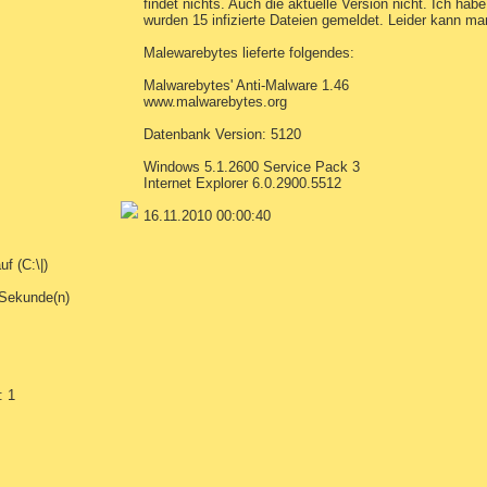
findet nichts. Auch die aktuelle Version nicht. Ich h
wurden 15 infizierte Dateien gemeldet. Leider kann ma
Malewarebytes lieferte folgendes:
Malwarebytes' Anti-Malware 1.46
www.malwarebytes.org
Datenbank Version: 5120
Windows 5.1.2600 Service Pack 3
Internet Explorer 6.0.2900.5512
16.11.2010 00:00:40
f (C:\|)
 Sekunde(n)
: 1