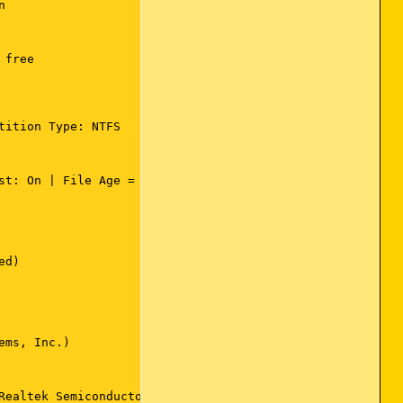


free

ition Type: NTFS

t: On | File Age = 30 Days

d)

ms, Inc.)

Realtek Semiconductor Corp.)
