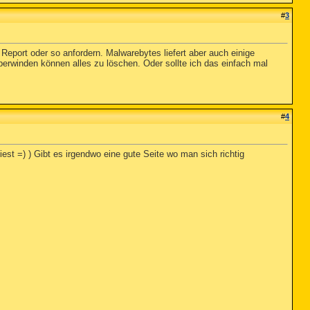
#
3
Report oder so anfordern. Malwarebytes liefert aber auch einige
berwinden können alles zu löschen. Oder sollte ich das einfach mal
es Corporation)

gy Ltd.)

s (Microsoft Corporation)

003 DDK provider)

#
4
st =) ) Gibt es irgendwo eine gute Seite wo man sich richtig
ration)



)

c.)

c.)

c.)

em32\drivers\RtkHDAud.Sys (Realtek Semiconductor Corp.)

)

\system32\drivers\ZD1201U.sys (ZyDAS Technology Corporati