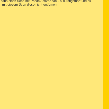
abe dann einen Scan mit Panda ActiveScan 2.0 durchgeführt und es
n mit diesem Scan diese nicht entfernen.