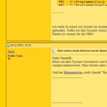
PRC - C:\Programme\Cisco 
PRC - C:\Programme\avmwla
PRC - C:\Programme\Micros
--- --- ---
PRC - C:\Programme\Micros
PRC - C:\WINDOWS\system32
Ich hoffe ihr könnt mir Schritt für Sc
========== Modules (SafeL
gefunden. Sollte ich das System vorsic
Danke im voraus für die Hilfe!
MOD - C:\Dokumente und Ei
MOD - C:\WINDOWS\WinSxS\x
16.11.2010, 12:12
========== Win32 Services
rea
Über meine email-Adresse wurde Spam 
SRV - (HidServ) -- C:\WIN
Helfer-Team
Hallo Hawk88,
SRV - (gupdate) Google Up
Wenn du dein System formatierst und d
SRV - (gatgkln) -- C:\WIN
sauberzubekommen. Man könnte aber auc
SRV - (avloijca) -- C:\WI
SRV - (AppMgmt) -- C:\WIN
Und bei
Malwarebytes
steht überall "N
SRV - (AntiVirSchedulerSe
__________________
SRV - (AntiVirService) --
SRV - (odserv) -- C:\Prog
SRV - (ICQ Service) -- C:
SRV - (CVPND) -- C:\Progr
SRV - (ose) -- C:\Program
SRV - (Pml Driver HPZ12) 
SRV - (IDriverT) -- C:\Pr
__________________