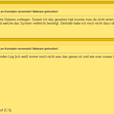
s (SafeList) ==========
DOWS\System32\ZDNDIS5.SYS File not found

an Kontakte versendet! Malware gefunden!
OWS\System32\DRIVERS\UIUSYS.SYS File not found

OWS\system32\drivers\avipbb.sys (Avira GmbH)

rte Dateien vorliegen. Soweit ich das gesehen hab konnte man da nicht einen 
NDOWS\system32\drivers\avgntflt.sys (Avira GmbH)

und welche das System vielleicht benötigt. Deshalb habe ich mich nicht dazu ü
C:\WINDOWS\system32\drivers\mbamswissarmy.sys (Malwarebyt
-- C:\WINDOWS\system32\drivers\USBCRFT.SYS (ICSI Technolo
DOWS\system32\drivers\pavboot.sys (Panda Security, S.L.)

otreiber (WDM) -- C:\WINDOWS\system32\drivers\usbaudio.sy
NDOWS\system32\drivers\hdaudbus.sys (Windows (R) Server 2
WS\system32\drivers\ESM7SK.sys (ENE Technology Inc.)

WS\system32\drivers\EMS7SK.sys (ENE Technology Inc.)

an Kontakte versendet! Malware gefunden!
WS\system32\drivers\ESD7SK.sys (ENE Technology Inc.)

S\system32\drivers\igxpmp32.sys (Intel Corporation)

enden Log (ich weiß immer noch nicht was das genau ist und wie man sowas lie
 -- C:\WINDOWS\system32\drivers\NETw4x32.sys (Intel Corpo
NDOWS\system32\drivers\CVPNDRVA.sys (Cisco Systems, Inc.)
DOWS\system32\drivers\HSF_DPV.sys (Conexant Systems, Inc.
NDOWS\system32\drivers\HSFHWAZL.sys (Conexant Systems, In
NDOWS\system32\drivers\HSF_CNXT.sys (Conexant Systems, In
\system32\drivers\dne2000.sys (Deterministic Networks, In
NDOWS\system32\drivers\fwlanusb.sys (AVM GmbH)

NDOWS\system32\drivers\avmeject.sys (AVM Berlin)

OWS\system32\drivers\CVirtA.sys (Cisco Systems, Inc.)

e) Service for Realtek HD Audio (WDM) -- C:\WINDOWS\syst
WS\system32\drivers\SynTP.sys (Synaptics, Inc.)

NDOWS\system32\drivers\bcm4sbxp.sys (Broadcom Corporation
NDOWS\system32\vsdatant.sys (Zone Labs LLC)

201 IEEE 802.11b Wireless LAN Driver (USB) -- C:\WINDOWS
f (C:\|)