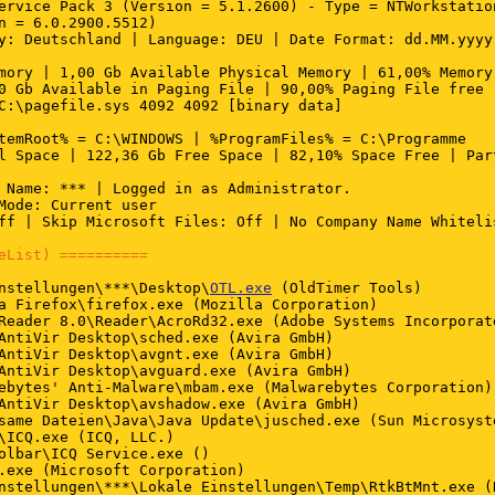
ervice Pack 3 (Version = 5.1.2600) - Type = NTWorkstation
n = 6.0.2900.5512)

y: Deutschland | Language: DEU | Date Format: dd.MM.yyyy

mory | 1,00 Gb Available Physical Memory | 61,00% Memory 
0 Gb Available in Paging File | 90,00% Paging File free

C:\pagefile.sys 4092 4092 [binary data]

temRoot% = C:\WINDOWS | %ProgramFiles% = C:\Programme

l Space | 122,36 Gb Free Space | 82,10% Space Free | Part
 Name: *** | Logged in as Administrator.

Mode: Current user

ff | Skip Microsoft Files: Off | No Company Name Whitelis
eList) ==========
nstellungen\***\Desktop\
OTL.exe
 (OldTimer Tools)

a Firefox\firefox.exe (Mozilla Corporation)

Reader 8.0\Reader\AcroRd32.exe (Adobe Systems Incorporate
AntiVir Desktop\sched.exe (Avira GmbH)

AntiVir Desktop\avgnt.exe (Avira GmbH)

AntiVir Desktop\avguard.exe (Avira GmbH)

ebytes' Anti-Malware\mbam.exe (Malwarebytes Corporation)

AntiVir Desktop\avshadow.exe (Avira GmbH)

same Dateien\Java\Java Update\jusched.exe (Sun Microsyste
\ICQ.exe (ICQ, LLC.)

olbar\ICQ Service.exe ()

.exe (Microsoft Corporation)

nstellungen\***\Lokale Einstellungen\Temp\RtkBtMnt.exe (