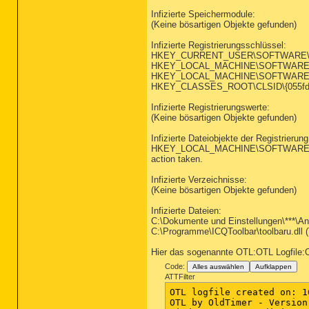
Infizierte Speichermodule:
(Keine bösartigen Objekte gefunden)
Infizierte Registrierungsschlüssel:
HKEY_CURRENT_USER\SOFTWARE\fcn (
HKEY_LOCAL_MACHINE\SOFTWARE\Microso
HKEY_LOCAL_MACHINE\SOFTWARE\Microso
HKEY_CLASSES_ROOT\CLSID\{055fd26d-
Infizierte Registrierungswerte:
(Keine bösartigen Objekte gefunden)
Infizierte Dateiobjekte der Registrierung
HKEY_LOCAL_MACHINE\SOFTWARE\Micros
action taken.
Infizierte Verzeichnisse:
(Keine bösartigen Objekte gefunden)
Infizierte Dateien:
C:\Dokumente und Einstellungen\***\An
C:\Programme\ICQToolbar\toolbaru.dll (
Hier das sogenannte OTL:OTL Logfile:O
Code:
Alles auswählen
Aufklappen
ATTFilter
OTL logfile created on: 1
OTL by OldTimer - Version