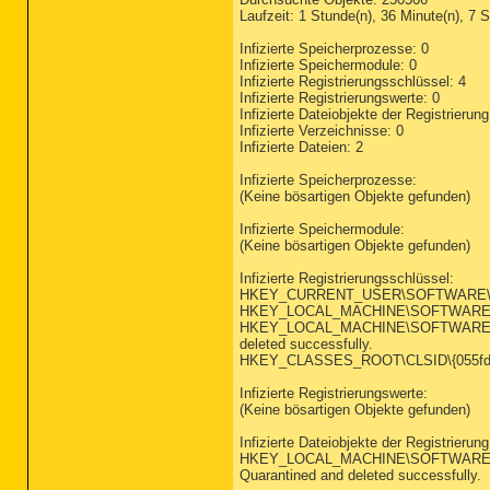
Laufzeit: 1 Stunde(n), 36 Minute(n), 7 
========== Standard Regis
Infizierte Speicherprozesse: 0
Infizierte Speichermodule: 0
========== Internet Explo
Infizierte Registrierungsschlüssel: 4
Infizierte Registrierungswerte: 0
IE - HKLM\SOFTWARE\Micros
Infizierte Dateiobjekte der Registrierung
IE - HKLM\SOFTWARE\Micros
Infizierte Verzeichnisse: 0
IE - HKLM\SOFTWARE\Micros
Infizierte Dateien: 2
IE - HKLM\SOFTWARE\Micros
IE - HKLM\SOFTWARE\Micros
Infizierte Speicherprozesse:
(Keine bösartigen Objekte gefunden)
IE - HKCU\SOFTWARE\Micros
IE - HKCU\SOFTWARE\Micros
Infizierte Speichermodule:
IE - HKCU\..\URLSearchHoo
(Keine bösartigen Objekte gefunden)
IE - HKCU\..\URLSearchHoo
IE - HKCU\..\URLSearchHoo
Infizierte Registrierungsschlüssel:
IE - HKCU\..\URLSearchHoo
HKEY_CURRENT_USER\SOFTWARE\fcn (R
IE - HKCU\Software\Micros
HKEY_LOCAL_MACHINE\SOFTWARE\Microso
IE - HKCU\Software\Micros
HKEY_LOCAL_MACHINE\SOFTWARE\Micros
IE - HKCU\Software\Micros
deleted successfully.
HKEY_CLASSES_ROOT\CLSID\{055fd26d-
========== FireFox ======
Infizierte Registrierungswerte:
FF - prefs.js..browser.se
(Keine bösartigen Objekte gefunden)
FF - prefs.js..browser.se
FF - prefs.js..browser.se
Infizierte Dateiobjekte der Registrierung
FF - prefs.js..browser.se
HKEY_LOCAL_MACHINE\SOFTWARE\Micros
FF - prefs.js..browser.se
Quarantined and deleted successfully.
FF - prefs.js..browser.st