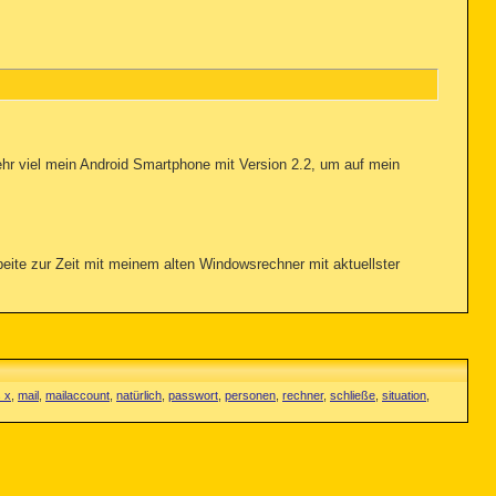
r viel mein Android Smartphone mit Version 2.2, um auf mein
rbeite zur Zeit mit meinem alten Windowsrechner mit aktuellster
 x
,
mail
,
mailaccount
,
natürlich
,
passwort
,
personen
,
rechner
,
schließe
,
situation
,