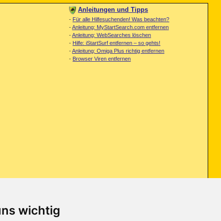
Anleitungen und Tipps
-
Für alle Hilfesuchenden! Was beachten?
-
Anleitung: MyStartSearch.com entfernen
-
Anleitung: WebSearches löschen
-
Hilfe: iStartSurf entfernen – so gehts!
-
Anleitung: Omiga Plus richtig entfernen
-
Browser Viren entfernen
uns wichtig