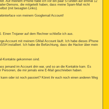
htet. Auf meinem iPhone habe ich vor ein paar STunden auf einmal 12
iler-Demons, die mitgeteilt haben, dass meine Spam-Mail nicht
lbst (mit besagten Links).
ebinterface von meinem Googlemail Account!
. Einen Trojaner auf dem Rechner schließe ich aus.
ange-Account mit meinem GMail Account läuft. Ich habe dieses iPhone
SSH installiert. Ich habe die Befürchtung, dass die Hacker über mein
Mail-Kontakte gekommen sind.
ass jemand im Account drin war, und so an die Kontakte kam. Es
r Personen, die mir jemals eine E-Mail geschrieben haben.
s kann oder ist noch passiert? Könnt ihr euch noch einen anderen Weg