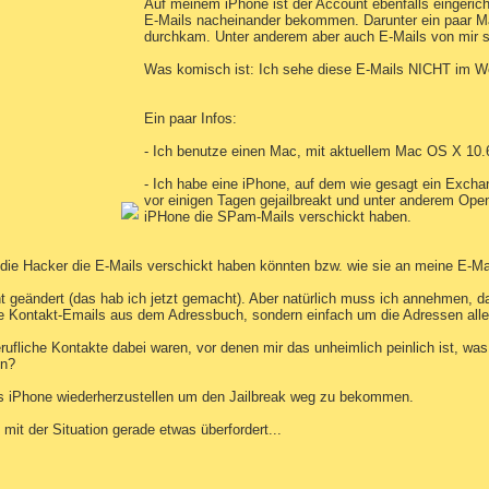
Auf meinem iPhone ist der Account ebenfalls eingeric
E-Mails nacheinander bekommen. Darunter ein paar Ma
durchkam. Unter anderem aber auch E-Mails von mir se
Was komisch ist: Ich sehe diese E-Mails NICHT im W
Ein paar Infos:
- Ich benutze einen Mac, mit aktuellem Mac OS X 10.6
- Ich habe eine iPhone, auf dem wie gesagt ein Exch
vor einigen Tagen gejailbreakt und unter anderem Open
iPHone die SPam-Mails verschickt haben.
e die Hacker die E-Mails verschickt haben könnten bzw. wie sie an meine E-
 geändert (das hab ich jetzt gemacht). Aber natürlich muss ich annehmen, d
ie Kontakt-Emails aus dem Adressbuch, sondern einfach um die Adressen alle
ufliche Kontakte dabei waren, vor denen mir das unheimlich peinlich ist, wa
en?
tes iPhone wiederherzustellen um den Jailbreak weg zu bekommen.
 mit der Situation gerade etwas überfordert...