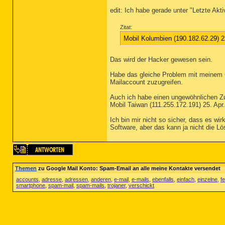
edit: Ich habe gerade unter "Letzte Akt
Zitat:
Mobil Kolumbien (190.182.62.29) 2
Das wird der Hacker gewesen sein.
Habe das gleiche Problem mit meinem G
Mailaccount zuzugreifen.
Auch ich habe einen ungewöhnlichen Zug
Mobil Taiwan (111.255.172.191) 25. Apr
Ich bin mir nicht so sicher, dass es wi
Software, aber das kann ja nicht die Lö
Themen
zu Google Mail Konto: Spam-Email an alle meine Kontakte versendet
accounts
,
adresse
,
adressen
,
anderen
,
e-mail
,
e-mails
,
ebenfalls
,
einfach
,
einzelne
,
fe
smartphone
,
spam-mail
,
spam-mails
,
trojaner
,
verschickt