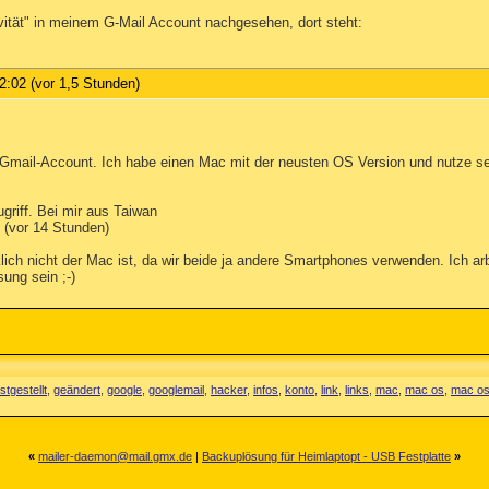
ivität" in meinem G-Mail Account nachgesehen, dort steht:
2:02 (vor 1,5 Stunden)
mail-Account. Ich habe einen Mac mit der neusten OS Version und nutze seh
riff. Bei mir aus Taiwan
. (vor 14 Stunden)
rklich nicht der Mac ist, da wir beide ja andere Smartphones verwenden. Ich a
sung sein ;-)
stgestellt
,
geändert
,
google
,
googlemail
,
hacker
,
infos
,
konto
,
link
,
links
,
mac
,
mac os
,
mac os
«
mailer-daemon@mail.gmx.de
|
Backuplösung für Heimlaptopt - USB Festplatte
»