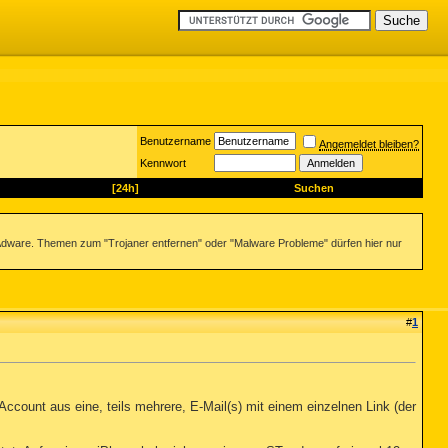
Benutzername
Angemeldet bleiben?
Kennwort
[24h]
Suchen
dware. Themen zum "Trojaner entfernen" oder "Malware Probleme" dürfen hier nur
#
1
ccount aus eine, teils mehrere, E-Mail(s) mit einem einzelnen Link (der