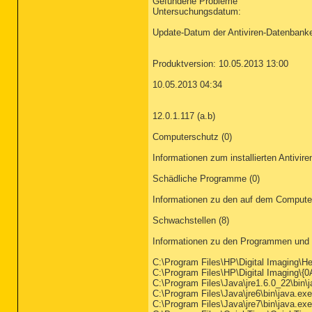
Gefundene Probleme
Untersuchungsdatum:
Update-Datum der Antiviren-Datenbank
Produktversion: 10.05.2013 13:00
10.05.2013 04:34
12.0.1.117 (a.b)
Computerschutz (0)
Informationen zum installierten Antivi
Schädliche Programme (0)
Informationen zu den auf dem Comput
Schwachstellen (8)
Informationen zu den Programmen und
C:\Program Files\HP\Digital Imaging\He
C:\Program Files\HP\Digital Imaging
C:\Program Files\Java\jre1.6.0_22\bin\
C:\Program Files\Java\jre6\bin\java.exe
C:\Program Files\Java\jre7\bin\java.exe