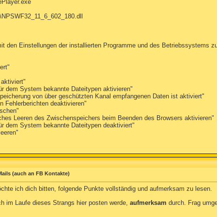
ePlayer.exe
h\NPSWF32_11_6_602_180.dll
mit den Einstellungen der installierten Programme und des Betriebssystems
ert"
aktiviert"
für dem System bekannte Dateitypen aktivieren"
speicherung von über geschützten Kanal empfangenen Daten ist aktiviert"
n Fehlerberichten deaktivieren"
öschen"
isches Leeren des Zwischenspeichers beim Beenden des Browsers aktivieren"
für dem System bekannte Dateitypen deaktiviert"
leeren"
ails (auch an FB Kontakte)
chte ich dich bitten, folgende Punkte vollständig und aufmerksam zu lesen.
ich im Laufe dieses Strangs hier posten werde,
aufmerksam
durch. Frag umgeh