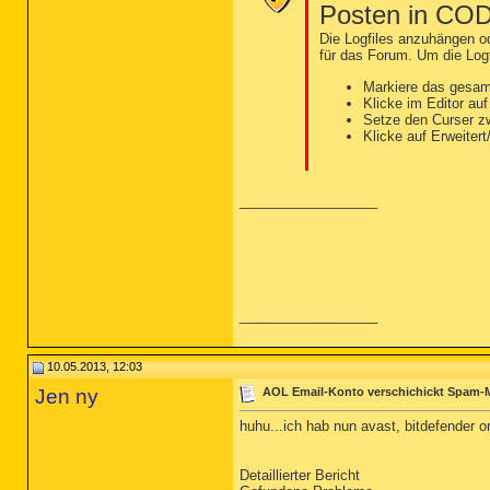
Posten in CO
Die Logfiles anzuhängen od
für das Forum. Um die Logf
Markiere das gesam
Klicke im Editor au
Setze den Curser 
Klicke auf Erweiter
__________________
__________________
10.05.2013, 12:03
Jen ny
AOL Email-Konto verschichickt Spam-M
huhu...ich hab nun avast, bitdefender 
Detaillierter Bericht