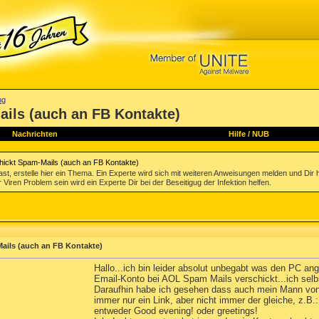
ng
ils (auch an FB Kontakte)
Nachrichten
Hilfe
/
NUB
hickt Spam-Mails (auch an FB Kontakte)
st, erstelle hier ein Thema. Ein Experte wird sich mit weiteren Anweisungen melden und Dir 
 Viren Problem sein wird ein Experte Dir bei der Beseitigug der Infektion helfen.
ails (auch an FB Kontakte)
Hallo...ich bin leider absolut unbegabt was den PC ang
Email-Konto bei AOL Spam Mails verschickt...ich selb
Daraufhin habe ich gesehen dass auch mein Mann von 
immer nur ein Link, aber nicht immer der gleiche, z.B.
entweder Good evening! oder greetings!