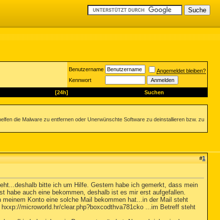
Benutzername
Angemeldet bleiben?
Kennwort
[24h]
Suchen
helfen die Malware zu entfernen oder Unerwünschte Software zu deinstallieren bzw. zu
#
1
eht...deshalb bitte ich um Hilfe. Gestern habe ich gemerkt, dass mein
st habe auch eine bekommen, deshalb ist es mir erst aufgefallen.
meinem Konto eine solche Mail bekommen hat...in der Mail steht
: hxxp://microworld.hr/clear.php?boxcodthva781cko ...im Betreff steht