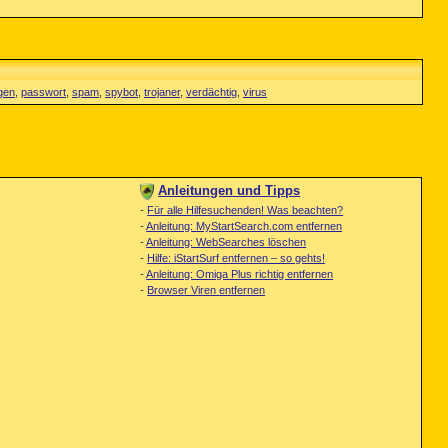
gen
,
passwort
,
spam
,
spybot
,
trojaner
,
verdächtig
,
virus
Anleitungen und Tipps
-
Für alle Hilfesuchenden! Was beachten?
-
Anleitung: MyStartSearch.com entfernen
-
Anleitung: WebSearches löschen
-
Hilfe: iStartSurf entfernen – so gehts!
-
Anleitung: Omiga Plus richtig entfernen
-
Browser Viren entfernen