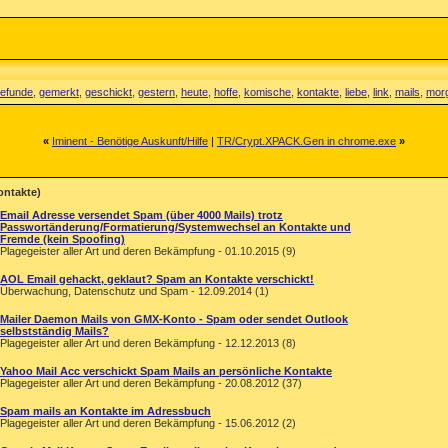
efunde
,
gemerkt
,
geschickt
,
gestern
,
heute
,
hoffe
,
komische
,
kontakte
,
liebe
,
link
,
mails
,
mor
«
Iminent - Benötige Auskunft/Hilfe
|
TR/Crypt.XPACK.Gen in chrome.exe
»
ontakte)
Email Adresse versendet Spam (über 4000 Mails) trotz
Passwortänderung/Formatierung/Systemwechsel an Kontakte und
Fremde (kein Spoofing)
Plagegeister aller Art und deren Bekämpfung - 01.10.2015 (9)
AOL Email gehackt, geklaut? Spam an Kontakte verschickt!
Überwachung, Datenschutz und Spam - 12.09.2014 (1)
Mailer Daemon Mails von GMX-Konto - Spam oder sendet Outlook
selbstständig Mails?
Plagegeister aller Art und deren Bekämpfung - 12.12.2013 (8)
Yahoo Mail Acc verschickt Spam Mails an persönliche Kontakte
Plagegeister aller Art und deren Bekämpfung - 20.08.2012 (37)
Spam mails an Kontakte im Adressbuch
Plagegeister aller Art und deren Bekämpfung - 15.06.2012 (2)