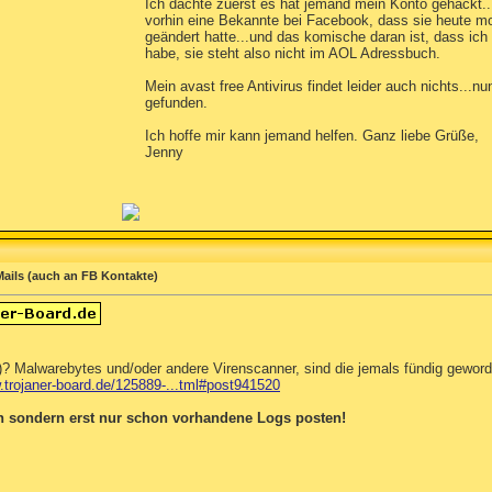
Ich dachte zuerst es hat jemand mein Konto gehackt..
vorhin eine Bekannte bei Facebook, dass sie heute 
geändert hatte...und das komische daran ist, dass ich
habe, sie steht also nicht im AOL Adressbuch.
Mein avast free Antivirus findet leider auch nichts...n
gefunden.
Ich hoffe mir kann jemand helfen. Ganz liebe Grüße,
Jenny
ails (auch an FB Kontakte)
)? Malwarebytes und/oder andere Virenscanner, sind die jemals fündig gewor
.trojaner-board.de/125889-...tml#post941520
n sondern erst nur schon vorhandene Logs posten!