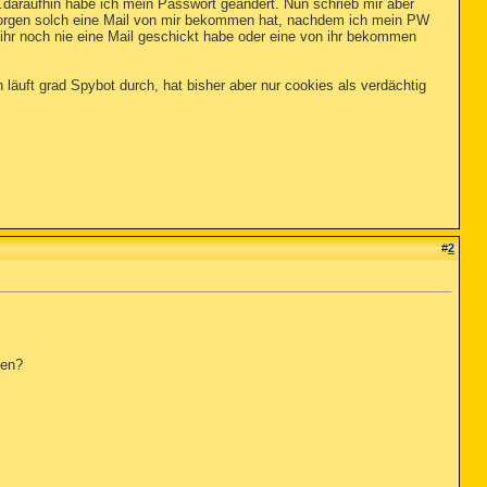
.daraufhin habe ich mein Passwort geändert. Nun schrieb mir aber
morgen solch eine Mail von mir bekommen hat, nachdem ich mein PW
 ihr noch nie eine Mail geschickt habe oder eine von ihr bekommen
un läuft grad Spybot durch, hat bisher aber nur cookies als verdächtig
#
2
den?