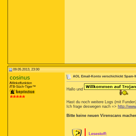
09.05.2013, 23:00
cosinus
AOL Email-Konto verschichickt Spam-M
Winkelfunktion
TB-Süch-Tiger™
Hallo und
Hast du noch weitere Logs (mit Funden
Ich frage deswegen nach =>
http://www
Bitte keine neuen Virenscans mache
Lesestoff: