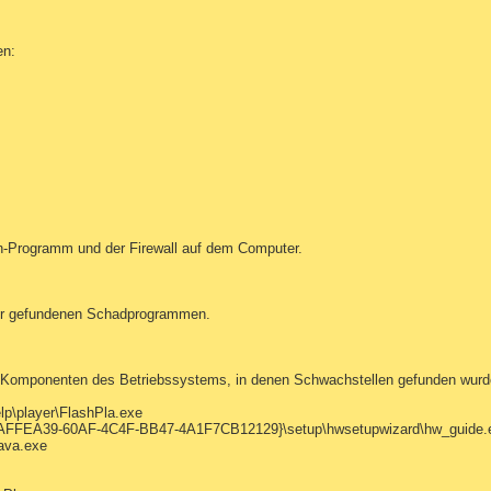
en:
ren-Programm und der Firewall auf dem Computer.
er gefundenen Schadprogrammen.
 Komponenten des Betriebssystems, in denen Schwachstellen gefunden wurd
lp\player\FlashPla.exe
\{0AFFEA39-60AF-4C4F-BB47-4A1F7CB12129}\setup\hwsetupwizard\hw_guide.
java.exe