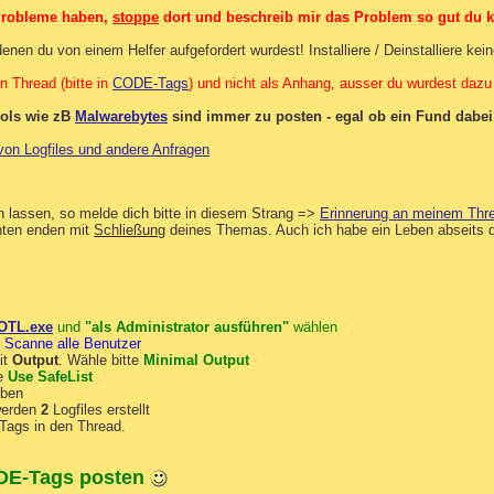
 Probleme haben,
stoppe
dort und beschreib mir das Problem so gut du k
enen du von einem Helfer aufgefordert wurdest! Installiere / Deinstalliere ke
en Thread (bitte in
CODE-Tags
) und nicht als Anhang, ausser du wurdest dazu
ools wie zB
Malwarebytes
sind immer zu posten - egal ob ein Fund dabei 
on Logfiles und andere Anfragen
n lassen, so melde dich bitte in diesem Strang =>
Erinnerung an meinem Thr
hten enden mit
Schließung
deines Themas. Auch ich habe ein Leben abseits d
OTL.exe
und
"als Administrator ausführen"
wählen
i
Scanne alle Benutzer
it
Output
. Wähle bitte
Minimal Output
te
Use SafeList
oben
werden
2
Logfiles erstellt
-Tags in den Thread.
ODE-Tags posten