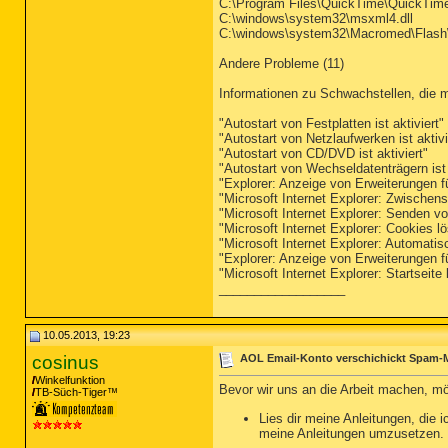
C:\Program Files\QuickTime\QuickTim
C:\windows\system32\msxml4.dll
C:\windows\system32\Macromed\Flas
Andere Probleme (11)
Informationen zu Schwachstellen, die 
"Autostart von Festplatten ist aktiviert"
"Autostart von Netzlaufwerken ist aktivi
"Autostart von CD/DVD ist aktiviert"
"Autostart von Wechseldatenträgern ist 
"Explorer: Anzeige von Erweiterungen 
"Microsoft Internet Explorer: Zwischen
"Microsoft Internet Explorer: Senden vo
"Microsoft Internet Explorer: Cookies l
"Microsoft Internet Explorer: Automat
"Explorer: Anzeige von Erweiterungen 
"Microsoft Internet Explorer: Startseite 
__________________
10.05.2013, 19:23
cosinus
AOL Email-Konto verschichickt Spam-M
Winkelfunktion
Bevor wir uns an die Arbeit machen, mö
TB-Süch-Tiger™
Lies dir meine Anleitungen, die 
meine Anleitungen umzusetzen.