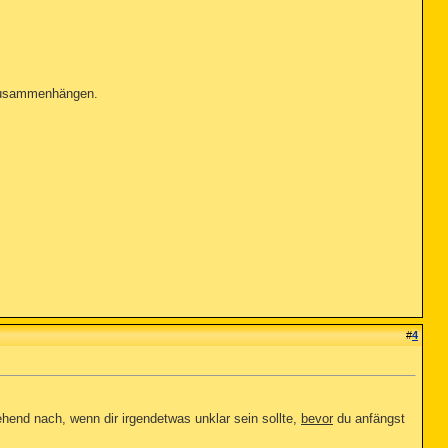
 zusammenhängen.
#
4
end nach, wenn dir irgendetwas unklar sein sollte,
bevor
du anfängst