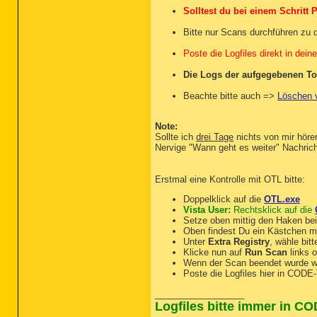
Solltest du bei einem Schritt
Bitte nur Scans durchführen zu d
Poste die Logfiles direkt in dein
Die Logs der aufgegebenen T
Beachte bitte auch =>
Löschen v
Note:
Sollte ich
drei Tage
nichts von mir höre
Nervige "Wann geht es weiter" Nachric
Erstmal eine Kontrolle mit OTL bitte:
Doppelklick auf die
OTL.exe
Vista User:
Rechtsklick auf die
Setze oben mittig den Haken be
Oben findest Du ein Kästchen m
Unter
Extra Registry
, wähle bit
Klicke nun auf
Run Scan
links 
Wenn der Scan beendet wurde 
Poste die Logfiles hier in CODE
__________________
Logfiles bitte immer in C