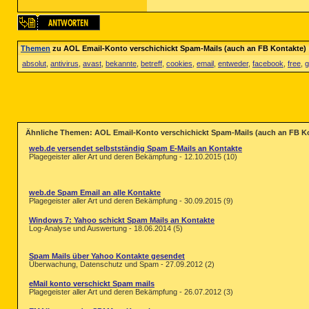
Themen
zu AOL Email-Konto verschichickt Spam-Mails (auch an FB Kontakte)
absolut
,
antivirus
,
avast
,
bekannte
,
betreff
,
cookies
,
email
,
entweder
,
facebook
,
free
,
g
Ähnliche Themen: AOL Email-Konto verschichickt Spam-Mails (auch an FB K
web.de versendet selbstständig Spam E-Mails an Kontakte
Plagegeister aller Art und deren Bekämpfung - 12.10.2015 (10)
web.de Spam Email an alle Kontakte
Plagegeister aller Art und deren Bekämpfung - 30.09.2015 (9)
Windows 7: Yahoo schickt Spam Mails an Kontakte
Log-Analyse und Auswertung - 18.06.2014 (5)
Spam Mails über Yahoo Kontakte gesendet
Überwachung, Datenschutz und Spam - 27.09.2012 (2)
eMail konto verschickt Spam mails
Plagegeister aller Art und deren Bekämpfung - 26.07.2012 (3)