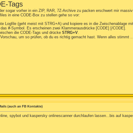
DE-Tags
er sogar vorher in ein ZIP, RAR, 7Z-Archive zu packen erschwert mir massiv d
iles in eine CODE-Box zu stellen gehe so vor:
te Logfile (geht meist mit STRG+A) und kopiere es in die Zwischenablage mi
f das
#
-Symbol. Es erscheinen zwei Klammerausdrücke [CODE] [/CODE].
zwischen die CODE-Tags und drücke
STRG+V
.
t/Vorschau, um so prüfen, ob du es richtig gemacht hast. Wenn alles stimmt ..
ails (auch an FB Kontakte)
online, spybot und kaspersky onlinescanner durchlaufen lassen...bis auf kasp