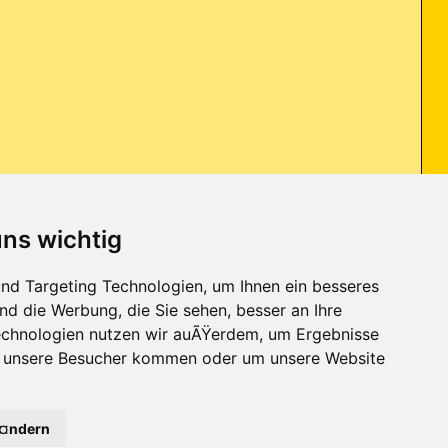
uns wichtig
il delivery failed: returning message to sender) und bin deshalb darauf
nd Targeting Technologien, um Ihnen ein besseres
nd die Werbung, die Sie sehen, besser an Ihre
chnologien nutzen wir auÃŸerdem, um Ergebnisse
r unsere Besucher kommen oder um unsere Website
Kontakt
-
Trojaner-Board
-
Archiv
-
Datenschutzerklärung
-
Nach oben
Ã¤ndern