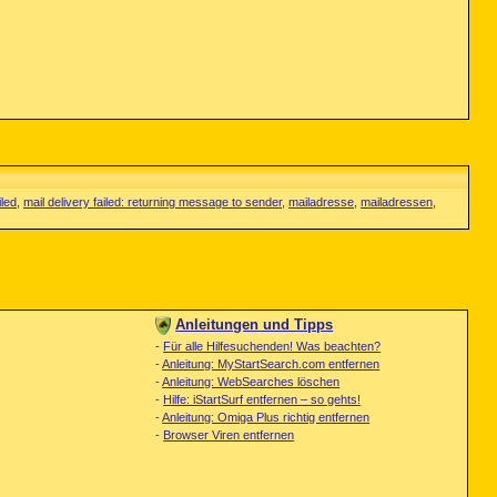
iled
,
mail delivery failed: returning message to sender
,
mailadresse
,
mailadressen
,
Anleitungen und Tipps
-
Für alle Hilfesuchenden! Was beachten?
-
Anleitung: MyStartSearch.com entfernen
-
Anleitung: WebSearches löschen
-
Hilfe: iStartSurf entfernen – so gehts!
-
Anleitung: Omiga Plus richtig entfernen
-
Browser Viren entfernen