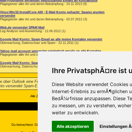
Mail-Programm versendet selbstständig Emails an Kontaktliste
Plagegeister aller Art und deren Bekämpfung - 24.11.2013 (9)
Virus:Win32:InstallCore-AM ; E-Mail-Konto gehackt: Spams wurden
versendet
Plagegeister aller Art und deren Bekämpfung - 02.07.2012 (3)
Web.de versendet SPAM Mail
Log-Analyse und Auswertung - 12.06.2012 (1)
Google Mail Konto: Spam-Email an alle meine Kontakte versendet
Überwachung, Datenschutz und Spam - 22.11.2011 (1)
Yahoo mail account versendet wiederholt emails an alle Kontakte.
Plagegeister aller Art und deren Bekämpfung - 08.08.2011 (3)
Google Mail Konto: Spam-Email an alle meine Kontakte versendet
Überwachung, Datenschutz und Spam - 25.04.2011 (0)
Ihre PrivatsphÃ¤re ist 
be über Outlook eine Fehlermeldung für nicht zustellbare E-Mails erhalten ("Ma
Diese Website verwendet Cookies u
nto versendet Spam-Emails
...
Internet-Erlebnis zu ermÃ¶glichen u
Alle Zeitangaben in WEZ +1. Es ist jetzt
09:21
Uhr.
BedÃ¼rfnisse anzupassen. Diese Te
zu messen, um zu verstehen, wohe
weiter zu entwickeln.
Copyright ©2000-2026, Trojaner-Board
Du betrachtest: GMX Mail Konto versendet Spam-Emails auf Trojaner-Board
Alle akzeptieren
Einstellungen 