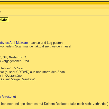
s
ebytes Anti-Malware
machen und Log posten.
vor jedem Scan manuell aktualisiert werden muss!
 XP, Vista und 7.
en vorgegebenen Pfad.
hführen" => Scan.
rke (ausser CD/DVD) aus und starte den Scan.
r in Quarantäne.
cke auf "Zeige Resultate".
e Anleitung
)
r
herunter und speichere es auf Deinem Desktop ( falls noch nicht vorhanden)-