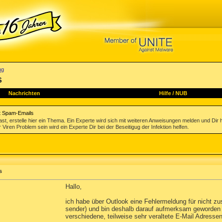
ng
s
Nachrichten
Hilfe
/
NUB
t Spam-Emails
st, erstelle hier ein Thema. Ein Experte wird sich mit weiteren Anweisungen melden und Dir 
 Viren Problem sein wird ein Experte Dir bei der Beseitigug der Infektion helfen.
s
Hallo,
ich habe über Outlook eine Fehlermeldung für nicht zust
sender) und bin deshalb darauf aufmerksam geworden 
verschiedene, teilweise sehr veraltete E-Mail Adressen