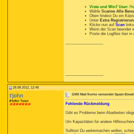
Vista und Win7 User:
Re
Wähle
Scanne Alle Benu
Oben findest Du ein Käs
Unter
Extra Registrierun
Klicke nun auf
Scan
link
Wenn der Scan beendet 
Poste die Logfiles hier in
__________________
__________________
26.09.2012, 12:45
t'john
GMX Mail Konto versendet Spam-Email
Helfer-Team
Fehlende Rückmeldung
Gibt es Probleme beim Abarbeiten obige
Um Kapazitäten für andere Hilfesuche
Solltest Du weitermachen wollen, schre