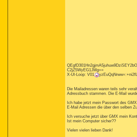
QEgfD301Hn2gjmA5juhuw9DziSEY2b
C2jZ5WyEG1JMg==
X-UI-Loop: V01
yzEuQqNrww=:+ni2
Die Mailadressen waren teils sehr vera
Adressbuch stammen. Die E-Mail wurde
Ich habe jetzt mein Passwort des GMX-
E-Mail Adressen die über den selben Zu
Ich versuche jetzt über GMX mein Kont
Ist mein Computer sicher??
Vielen vielen lieben Dank!