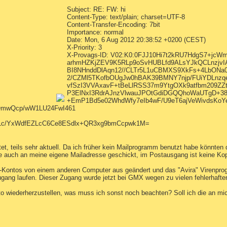
Subject: RE: FW: hi
Content-Type: text/plain; charset=UTF-8
Content-Transfer-Encoding: 7bit
Importance: normal
Date: Mon, 6 Aug 2012 20:38:52 +0200 (CEST)
X-Priority: 3
X-Provags-ID: V02:K0:0FJJ10Hi7t2kRU7HdgS7+jcW
arhmHZKjZEV9K5RLp9oSvHUBLfd9ALsYJkQCLnzjvI
BI8NHnddDlAqn12//CLTr5L1uCBMXS9XkFs+4LbONa
2/CZMl5TKofbOUgJw0hBAK39BMNY7njp/FUiYDLnzq
vfSzI3VVAxavF+tBeLlRSS37m9YtgOXk9atfbm209ZZt
P3ElNxI3RdrAJnzVlwauJPOtGdiDGQQhoWaUTgD+3
+EmP1Bd5e02WhdWfy7eIb4wF/U9eT6ajVeWivdsKoY
OmwQcp/wW1LU24FwI461
fLc/YxWdfEZLcC6Ce8ESdlx+QR3xg9bmCcpwk1M=
ltet, teils sehr aktuell. Da ich früher kein Mailprogramm benutzt habe könnte
 auch an meine eigene Mailadresse geschickt, im Postausgang ist keine Kop
Kontos von einem anderen Computer aus geändert und das "Avira" Virenprog
gang laufen. Dieser Zugang wurde jetzt bei GMX wegen zu vielen fehlerhafte
o wiederherzustellen, was muss ich sonst noch beachten? Soll ich die an mi