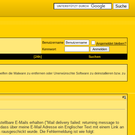
Benutzername
Angemeldet bleiben?
Kennwort
[24h]
Suchen
helfen die Malware zu entfernen oder Unerwünschte Software zu deinstallieren bzw. zu
#
1
ellbare E-Mails erhalten ("Mail delivery failed: returning message to
dass über meine E-Mail Adresse ein Englischer Text mit einem Link an
 rausgeschickt wurde. Die Fehlermeldung ist wie folgt: