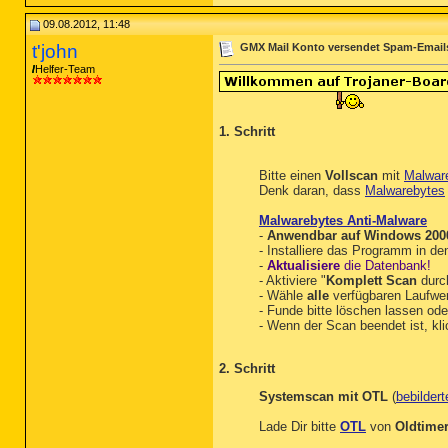
09.08.2012, 11:48
t'john
GMX Mail Konto versendet Spam-Email
Helfer-Team
1. Schritt
Bitte einen
Vollscan
mit
Malwar
Denk daran, dass
Malwarebytes
Malwarebytes Anti-Malware
-
Anwendbar auf Windows 2000,
- Installiere das Programm in d
-
Aktualisiere
die Datenbank!
- Aktiviere "
Komplett Scan
durc
- Wähle
alle
verfügbaren Laufwe
- Funde bitte löschen lassen ode
- Wenn der Scan beendet ist, kli
2. Schritt
Systemscan mit OTL
(
bebildert
Lade Dir bitte
OTL
von
Oldtime