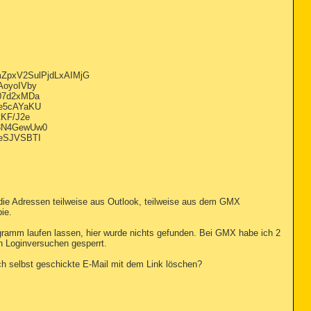
mZpxV2SulPjdLxAIMjG
AoyoIVby
07d2xMDa
e5cAYaKU
KF/J2e
8N4GewUw0
eSJVSBTI
n die Adressen teilweise aus Outlook, teilweise aus dem GMX
ie.
ramm laufen lassen, hier wurde nichts gefunden. Bei GMX habe ich 2
n Loginversuchen gesperrt.
ch selbst geschickte E-Mail mit dem Link löschen?