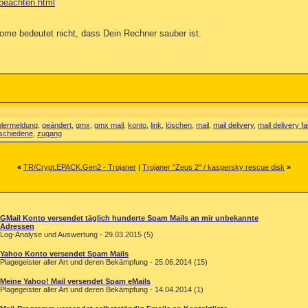
-beachten.html
e bedeutet nicht, dass Dein Rechner sauber ist.
hlermeldung
,
geändert
,
gmx
,
gmx mail
,
konto
,
link
,
löschen
,
mail
,
mail delivery
,
mail delivery fa
schiedene
,
zugang
«
TR/Crypt.EPACK.Gen2 - Trojaner
|
Trojaner "Zeus 2" / kaspersky rescue disk
»
GMail Konto versendet täglich hunderte Spam Mails an mir unbekannte
Adressen
Log-Analyse und Auswertung - 29.03.2015 (5)
Yahoo Konto versendet Spam Mails
Plagegeister aller Art und deren Bekämpfung - 25.06.2014 (15)
Meine Yahoo! Mail versendet Spam eMails
Plagegeister aller Art und deren Bekämpfung - 14.04.2014 (1)