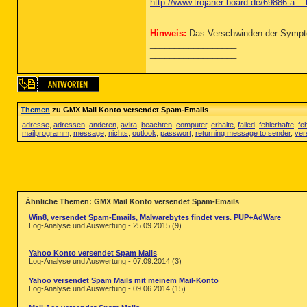
http://www.trojaner-board.de/69886-a...
Hinweis:
Das Verschwinden der Symptom
__________________
__________________
Themen
zu GMX Mail Konto versendet Spam-Emails
adresse
,
adressen
,
anderen
,
avira
,
beachten
,
computer
,
erhalte
,
failed
,
fehlerhafte
,
fe
mailprogramm
,
message
,
nichts
,
outlook
,
passwort
,
returning message to sender
,
ver
Ähnliche Themen: GMX Mail Konto versendet Spam-Emails
Win8, versendet Spam-Emails, Malwarebytes findet vers. PUP+AdWare
Log-Analyse und Auswertung - 25.09.2015 (9)
Yahoo Konto versendet Spam Mails
Log-Analyse und Auswertung - 07.09.2014 (3)
Yahoo versendet Spam Mails mit meinem Mail-Konto
Log-Analyse und Auswertung - 09.06.2014 (15)