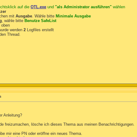
chtsklick auf die
OTL.exe
und
"als Administrator ausführen"
wählen
zer
tchen mit
Ausgabe
. Wähle bitte
Minimale Ausgabe
g
, wähle bitte
Benutze SafeList
s oben
wurde werden
2
Logfiles erstellt
 den Thread.
s
r Anleitung?
nde freizumachen, lösche ich dieses Thema aus meinen Benachrichtigungen.
ibe mir eine PN oder eröffne ein neues Thema.