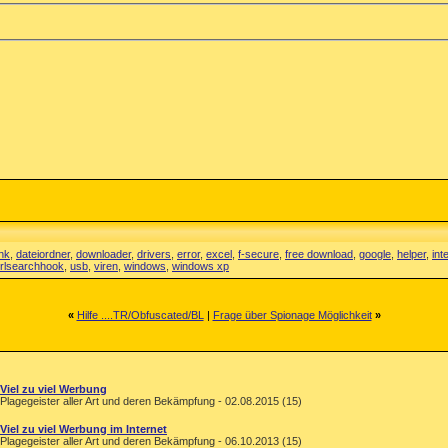
ink
,
dateiordner
,
downloader
,
drivers
,
error
,
excel
,
f-secure
,
free download
,
google
,
helper
,
int
rlsearchhook
,
usb
,
viren
,
windows
,
windows xp
«
Hilfe ....TR/Obfuscated/BL
|
Frage über Spionage Möglichkeit
»
Viel zu viel Werbung
Plagegeister aller Art und deren Bekämpfung - 02.08.2015 (15)
Viel zu viel Werbung im Internet
Plagegeister aller Art und deren Bekämpfung - 06.10.2013 (15)