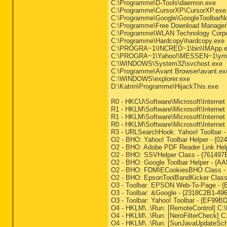
C:\Programme\D-Tools\daemon.exe
C:\Programme\CursorXP\CursorXP.exe
C:\Programme\Google\GoogleToolbarNoti
C:\Programme\Free Download Manager
C:\Programme\WLAN Technology Corpor
C:\Programme\Hardcopy\hardcopy.exe
C:\PROGRA~1\INCRED~1\bin\IMApp.
C:\PROGRA~1\Yahoo!\MESSEN~1\ymsg
C:\WINDOWS\System32\svchost.exe
C:\Programme\Avant Browser\avant.ex
C:\WINDOWS\explorer.exe
D:\Katrin\Programme\HijackThis.exe
R0 - HKCU\Software\Microsoft\Internet
R1 - HKLM\Software\Microsoft\Internet
R1 - HKLM\Software\Microsoft\Internet
R0 - HKLM\Software\Microsoft\Internet
R3 - URLSearchHook: Yahoo! Toolbar -
O2 - BHO: Yahoo! Toolbar Helper - {0
O2 - BHO: Adobe PDF Reader Link Hel
O2 - BHO: SSVHelper Class - {761497
O2 - BHO: Google Toolbar Helper - {A
O2 - BHO: FDMIECookiesBHO Class - 
O2 - BHO: EpsonToolBandKicker Cla
O3 - Toolbar: EPSON Web-To-Page -
O3 - Toolbar: &Google - {2318C2B1-49
O3 - Toolbar: Yahoo! Toolbar - {EF99
O4 - HKLM\..\Run: [RemoteControl] 
O4 - HKLM\..\Run: [NeroFilterCheck
O4 - HKLM\..\Run: [SunJavaUpdateSche