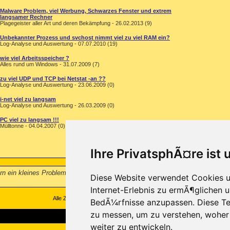
Malware Problem, viel Werbung, Schwarzes Fenster und extrem
langsamer Rechner
Plagegeister aller Art und deren Bekämpfung - 26.02.2013 (9)
Unbekannter Prozess und svchost nimmt viel zu viel RAM ein?
Log-Analyse und Auswertung - 07.07.2010 (19)
wie viel Arbeitsspeicher ?
Alles rund um Windows - 31.07.2009 (7)
zu viel UDP und TCP bei Netstat -an ??
Log-Analyse und Auswertung - 23.06.2009 (0)
i-net viel zu langsam
Log-Analyse und Auswertung - 26.03.2009 (0)
PC viel zu langsam !!!
Mülltonne - 04.04.2007 (0)
Ihre PrivatsphÃ¤re ist 
ern ein kleines Problem, was Euch sicher nicht unbekannt ist. Ich habe auch 
Diese Website verwendet Cookies u
Internet-Erlebnis zu ermÃ¶glichen u
Alle Zeitangaben in WEZ +1. Es ist jetzt
12:37
Uhr.
BedÃ¼rfnisse anzupassen. Diese Te
zu messen, um zu verstehen, wohe
weiter zu entwickeln.