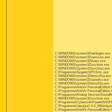
C:\WINDOWS\system32\winlogon.exe
C:\WINDOWS\system32\services.exe
C:\WINDOWS\system32\lsass.exe
C:\WINDOWS\system32\svchost.exe
C:\WINDOWS\System32\svchost.exe
C:\Programme\Sygate\SPF\Smc.exe
C:\WINDOWS\system32\brsvc01a.exe
C:\WINDOWS\system32\spoolsv.exe
C:\WINDOWS\system32\brss01a.exe
C:\Programme\AntiVir PersonalEdition 
C:\Programme\AntiVir PersonalEdition 
C:\Programme\Analog Devices\Sound
C:\WINDOWS\system32\svchost.exe
C:\Programme\CyberLink\PowerDVD\P
C:\Programme\Java\jre1.5.0_09\bin\ju
C:\Programme\AntiVir PersonalEdition 