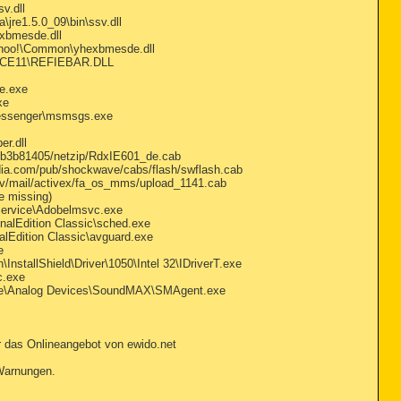
v.dll
re1.5.0_09\bin\ssv.dll
xbmesde.dll
ahoo!\Common\yhexbmesde.dll
FICE11\REFIEBAR.DLL
e.exe
xe
Messenger\msmsgs.exe
r.dll
1b3b81405/netzip/RdxIE601_de.cab
ia.com/pub/shockwave/cabs/flash/swflash.cab
v/mail/activex/fa_os_mms/upload_1141.cab
 missing)
Service\Adobelmsvc.exe
onalEdition Classic\sched.exe
alEdition Classic\avguard.exe
e
nstallShield\Driver\1050\Intel 32\IDriverT.exe
c.exe
amme\Analog Devices\SoundMAX\SMAgent.exe
r das Onlineangebot von ewido.net
 Warnungen.