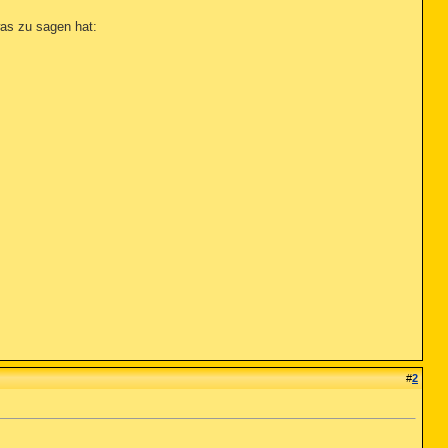
was zu sagen hat:
#
2