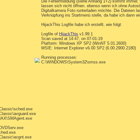
Die Fehlermeldung (siehe Anhang 1+2) kommt immer, we
lassen sich nicht öffnen. ebenso wenn ich ohne Autos
Digitalkamera Foto runterladen möchte. Die Dateien la
Verknüpfung ins Startmenü stelle, da habe ich dann wie
HijackThis Logfile habe ich erstellt, wie folgt:
Logfile of
HijackThis
v1.99.1
Scan saved at 14:47, on 07-01-19
Platform: Windows XP SP2 (WinNT 5.01.2600)
MSIE: Internet Explorer v6.00 SP2 (6.00.2900.2180)
Running processes:
C:\WINDOWS\System32\smss.exe
Classic\sched.exe
Classic\avguard.exe
MAX\SMAgent.exe
DVDServ.exe
sched.exe
Classic\avgnt.exe