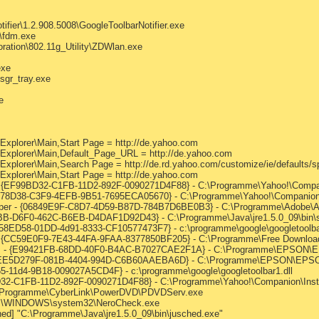
fier\1.2.908.5008\GoogleToolbarNotifier.exe
\fdm.exe
ation\802.11g_Utility\ZDWlan.exe
exe
r_tray.exe
e
 Explorer\Main,Start Page = http://de.yahoo.com
 Explorer\Main,Default_Page_URL = http://de.yahoo.com
 Explorer\Main,Search Page = http://de.rd.yahoo.com/customize/ie/defaults/
 Explorer\Main,Start Page = http://de.yahoo.com
 {EF99BD32-C1FB-11D2-892F-0090271D4F88} - C:\Programme\Yahoo!\Companio
2478D38-C3F9-4EFB-9B51-7695ECA05670} - C:\Programme\Yahoo!\Companion\In
per - {06849E9F-C8D7-4D59-B87D-784B7D6BE0B3} - C:\Programme\Adobe\Acro
BB-D6F0-462C-B6EB-D4DAF1D92D43} - C:\Programme\Java\jre1.5.0_09\bin\s
A58ED58-01DD-4d91-8333-CF10577473F7} - c:\programme\google\googletoolbar
{CC59E0F9-7E43-44FA-9FAA-8377850BF205} - C:\Programme\Free Download
ss - {E99421FB-68DD-40F0-B4AC-B7027CAE2F1A} - C:\Programme\EPSON\
 {EE5D279F-081B-4404-994D-C6B60AAEBA6D} - C:\Programme\EPSON\EPS
65-11d4-9B18-009027A5CD4F} - c:\programme\google\googletoolbar1.dll
BD32-C1FB-11D2-892F-0090271D4F88} - C:\Programme\Yahoo!\Companion\Instal
C:\Programme\CyberLink\PowerDVD\PDVDServ.exe
] C:\WINDOWS\system32\NeroCheck.exe
d] "C:\Programme\Java\jre1.5.0_09\bin\jusched.exe"