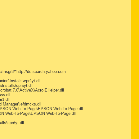
sp/msgr8/*http://de.search.yahoo.com
n\Installs\cpn\yt.dll
stalls\cpn\yt.dll
bat 7.0\ActiveX\AcroIEHelper.dll
sv.dll
1.dll
 Manager\iefdmcks.dll
EPSON Web-To-Page\EPSON Web-To-Page.dll
ON Web-To-Page\EPSON Web-To-Page.dll
ls\cpn\yt.dll