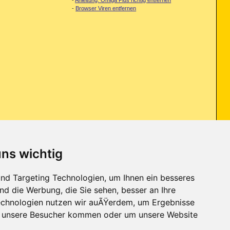
-
Browser Viren entfernen
uns wichtig
bereits das Forum durchforstet und einige Tips umgesetzt. Trotzdem ist
nd Targeting Technologien, um Ihnen ein besseres
nd die Werbung, die Sie sehen, besser an Ihre
chnologien nutzen wir auÃŸerdem, um Ergebnisse
r unsere Besucher kommen oder um unsere Website
Kontakt
-
Trojaner-Board
-
Archiv
-
Datenschutzerklärung
-
Nach oben