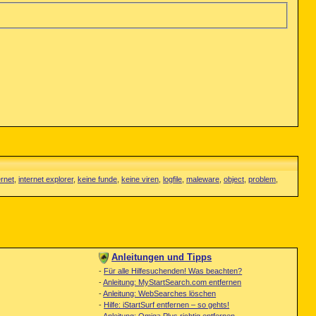
ernet
,
internet explorer
,
keine funde
,
keine viren
,
logfile
,
maleware
,
object
,
problem
,
Anleitungen und Tipps
-
Für alle Hilfesuchenden! Was beachten?
-
Anleitung: MyStartSearch.com entfernen
-
Anleitung: WebSearches löschen
-
Hilfe: iStartSurf entfernen – so gehts!
-
Anleitung: Omiga Plus richtig entfernen