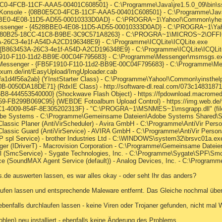
E5C0-4FCB-11CF-AAA5-00401C608501} - C:\Programme\Java\jre1.5.0_09\bin\ss
a Konsole - {08B0E5C0-4FCB-11CF-AAA5-00401C608501} - C:\Programme\Java\j
28BBE0-4E08-11D5-AD55-00010333D0AD} - C:\PROGRA~1\Yahoo!\Common\yhe
! Messenger - {4528BBE0-4E08-11D5-AD55-00010333D0AD} - C:\PROGRA~1\Y
- {92780B25-18CC-41C8-B9BE-3C9C571A8263} - C:\PROGRA~1\MICROS~2\OF
53A-26C3-4e1f-A54D-A2CD196348E9} - C:\Programme\ICQLite\ICQLite.exe
e - {B863453A-26C3-4e1f-A54D-A2CD196348E9} - C:\Programme\ICQLite\ICQLit
F1910-F110-11d2-BB9E-00C04F795683} - C:\Programme\Messenger\msmsgs.e
s Messenger - {FB5F1910-F110-11d2-BB9E-00C04F795683} - C:\Programme\
pixum.de/int/EasyUpload/ImgUploader.cab
a1d4f56a2ab} (YInstStarter Class) - C:\Programme\Yahoo!\Common\yinsthelpe
-0050DA18DE71} (RdxIE Class) - http://software-dl.real.com/073c1483187
-444553540000} (Shockwave Flash Object) - https://fpdownload.macromed
-FB299B069C95} (WEBDE Fotoalbum Upload Control) - https://img.web.de/
2C1-4009-854F-8E305202313F} - "C:\PROGRA~1\MSNMES~1\msgrapp.dll" (file
dobe Systems - C:\Programme\Gemeinsame Dateien\Adobe Systems Shared\
 Classic Planer (AntiVirScheduler) - Avira GmbH - C:\Programme\AntiVir Pers
 Classic Guard (AntiVirService) - AVIRA GmbH - C:\Programme\AntiVir Person
XP spl Service) - brother Industries Ltd - C:\WINDOWS\system32\brsvc01a.ex
ager (IDriverT) - Macrovision Corporation - C:\Programme\Gemeinsame Dateien\I
ll (SmcService) - Sygate Technologies, Inc. - C:\Programme\Sygate\SPF\Sm
ce (SoundMAX Agent Service (default)) - Analog Devices, Inc. - C:\Progr
s.de auswerten lassen, es war alles okay - oder seht Ihr das anders?
ufen lassen und entsprechende Maleware entfernt. Das Gleiche nochmal übe
ebenfalls durchlaufen lassen - keine Viren oder Trojaner gefunden, nicht mal
hlen) neu installiert - ebenfalls keine Änderung des Problems.