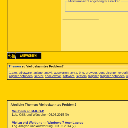
Miniaturansicht angehängter Grafiken
__________________
Themen
zu Viel gekanntes Problem?
1.exe
,
ad-aware
,
anlage
,
antivir
,
auswerten
,
avira
,
bho
,
browser
,
controlcenter
,
cyberl
rojaner gefunden
,
server
,
shockwave
,
software
,
system
,
trojaner
,
trojaner gefunden
,
u
Ähnliche Themen: Viel gekanntes Problem?
Viel Dank an M-K-D-B
Lob, Kritik und Wünsche - 06.08.2015 (0)
Viel zu viel Werbung -.- Windows 7 Acer Laptop
Log-Analyse und Auswertung - 03.02.2014 (7)