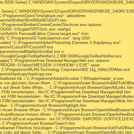
oto R200 Series] C:\WINDOWS\System32\spool\DRIVERS\W32X86\3\E_S4I0
6 Series] C:\WINDOWS\System32\spool\DRIVERS\W32X86\3\E_S4I0R2.EXE /
C:\Programme\QuickTime\qttask.exe" -atboottime
gramme\Brother\Brmfl05a\BrStDvPt.exe
C:\Programme\Brother\ControlCenter2\brctrcen.exe /autorun
PROGRA~1\Sygate\SPF\Smc.exe -startgui
me\AntiVir PersonalEdition Classic\avgnt.exe" /min
3] "C:\Programme\D-Tools\daemon.exe" -lang 1033
loader] "C:\Programme\Adobe\Photoshop Elements 5.0\apdproxy.exe"
gramme\CursorXP\CursorXP.exe
gramme\IncrediMail\bin\IncMail.exe /c
Google\GoogleToolbarNotifier\1.2.908.5008\GoogleToolbarNotifier.exe
nager] C:\Programme\Free Download Manager\fdm.exe -autorun
"C:\PROGRA~1\Yahoo!\MESSEN~1\YAHOOM~1.EXE" -quiet
k = C:\Programme\WLAN Technology Corporation\802.11g_Utility\ZDWlan.exe
gramme\Hardcopy\hardcopy.exe
chnellstart.lnk = C:\Programme\Adobe\Acrobat 7.0\Reader\reader_sl.exe
lder von gleichem Server filtern - C:\Programme\Avant Browser\AddAllToADBla
ks auf dieser Seite öffnen... - C:\Programme\Avant Browser\OpenAllLinks.htm
t FDM herunterladen - file://C:\Programme\Free Download Manager\dlall.htm
 mit FDM herunterladen - file://C:\Programme\Free Download Manager\dlsele
it FDM herunterladen - file://C:\Programme\Free Download Manager\dllink.htm
eben - C:\Programme\Avant Browser\Highlight.htm
em Avant Browser öffnen - C:\Programme\Avant Browser\OpenInNewBrowser.
er AvantBrowser-Instanz öffnen - C:\Programme\Avant Browser\OpenInNewBro
Microsoft &Excel exportieren - res://C:\PROGRA~1\MICROS~2\OFFICE11\E
 - C:\Programme\Avant Browser\Search.htm
bebanner-Filterliste hinzufügen - C:\Programme\Avant Browser\AddToADBlac
le Links auf dieser Seite... - C:\Programme\Avant Browser\OpenAllLinks.htm