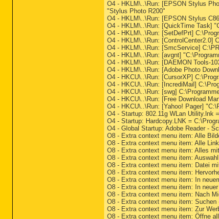
O4 - HKLM\..\Run: [EPSON Stylus Ph
"Stylus Photo R200"
O4 - HKLM\..\Run: [EPSON Stylus C8
O4 - HKLM\..\Run: [QuickTime Task] "
O4 - HKLM\..\Run: [SetDefPrt] C:\Pro
O4 - HKLM\..\Run: [ControlCenter2.0] 
O4 - HKLM\..\Run: [SmcService] C:\
O4 - HKLM\..\Run: [avgnt] "C:\Program
O4 - HKLM\..\Run: [DAEMON Tools-103
O4 - HKLM\..\Run: [Adobe Photo Down
O4 - HKCU\..\Run: [CursorXP] C:\Pro
O4 - HKCU\..\Run: [IncrediMail] C:\Pro
O4 - HKCU\..\Run: [swg] C:\Programme\
O4 - HKCU\..\Run: [Free Download Ma
O4 - HKCU\..\Run: [Yahoo! Pager] 
O4 - Startup: 802.11g WLan Utility.ln
O4 - Startup: Hardcopy.LNK = C:\Pro
O4 - Global Startup: Adobe Reader - S
O8 - Extra context menu item: Alle Bi
O8 - Extra context menu item: Alle Lin
O8 - Extra context menu item: Alles mi
O8 - Extra context menu item: Auswahl
O8 - Extra context menu item: Datei m
O8 - Extra context menu item: Hervorh
O8 - Extra context menu item: In neu
O8 - Extra context menu item: In neu
O8 - Extra context menu item: Nach 
O8 - Extra context menu item: Suchen
O8 - Extra context menu item: Zur Wer
O8 - Extra context menu item: Öffne al