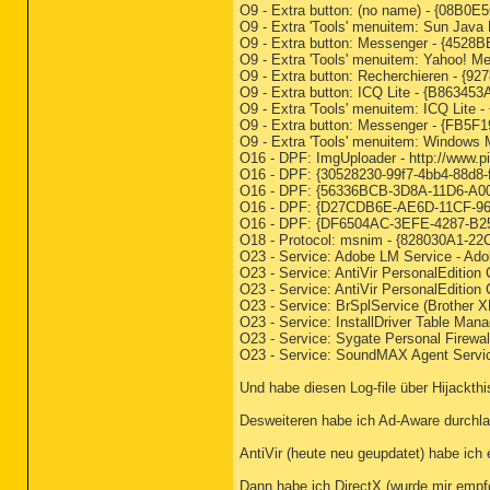
O9 - Extra button: (no name) - {08B0
O9 - Extra 'Tools' menuitem: Sun Jav
O9 - Extra button: Messenger - {45
O9 - Extra 'Tools' menuitem: Yahoo
O9 - Extra button: Recherchieren 
O9 - Extra button: ICQ Lite - {B8634
O9 - Extra 'Tools' menuitem: ICQ Lit
O9 - Extra button: Messenger - {FB5
O9 - Extra 'Tools' menuitem: Window
O16 - DPF: ImgUploader - http://www.
O16 - DPF: {30528230-99f7-4bb4-88d8-f
O16 - DPF: {56336BCB-3D8A-11D6-A00B
O16 - DPF: {D27CDB6E-AE6D-11CF-96B8
O16 - DPF: {DF6504AC-3EFE-4287-B259
O18 - Protocol: msnim - {828030A1-2
O23 - Service: Adobe LM Service - A
O23 - Service: AntiVir PersonalEdition
O23 - Service: AntiVir PersonalEdition
O23 - Service: BrSplService (Brother 
O23 - Service: InstallDriver Table Man
O23 - Service: Sygate Personal Firewa
O23 - Service: SoundMAX Agent Servi
Und habe diesen Log-file über Hijackthi
Desweiteren habe ich Ad-Aware durchla
AntiVir (heute neu geupdatet) habe ich 
Dann habe ich DirectX (wurde mir empfo