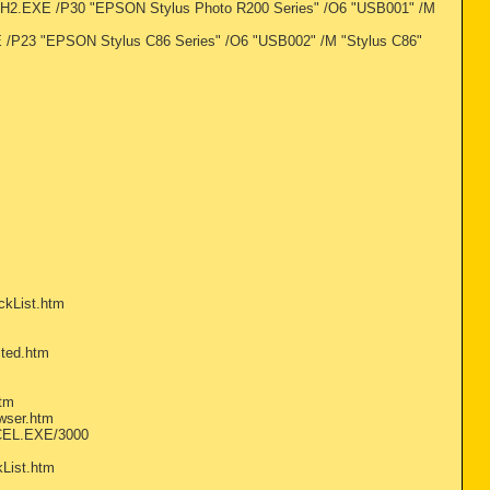
H2.EXE /P30 "EPSON Stylus Photo R200 Series" /O6 "USB001" /M
P23 "EPSON Stylus C86 Series" /O6 "USB002" /M "Stylus C86"
ckList.htm
cted.htm
htm
wser.htm
XCEL.EXE/3000
kList.htm