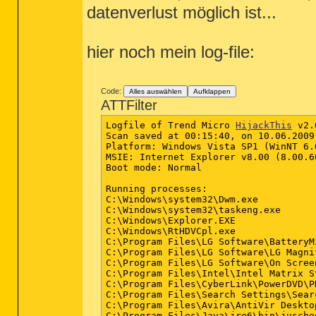
datenverlust möglich ist...
hier noch mein log-file:
Code:
Alles auswählen
Aufklappen
ATTFilter
Logfile of Trend Micro 
HijackThis
 v2.
Scan saved at 00:15:40, on 10.06.2009

Platform: Windows Vista SP1 (WinNT 6.0
MSIE: Internet Explorer v8.00 (8.00.60
Boot mode: Normal

Running processes:

C:\Windows\system32\Dwm.exe

C:\Windows\system32\taskeng.exe

C:\Windows\Explorer.EXE

C:\Windows\RtHDVCpl.exe

C:\Program Files\LG Software\BatteryM
C:\Program Files\LG Software\LG Magni
C:\Program Files\LG Software\On Scree
C:\Program Files\Intel\Intel Matrix S
C:\Program Files\CyberLink\PowerDVD\PD
C:\Program Files\Search Settings\Sear
C:\Program Files\Avira\AntiVir Desktop
C:\Program Files\Java\jre6\bin\jusched