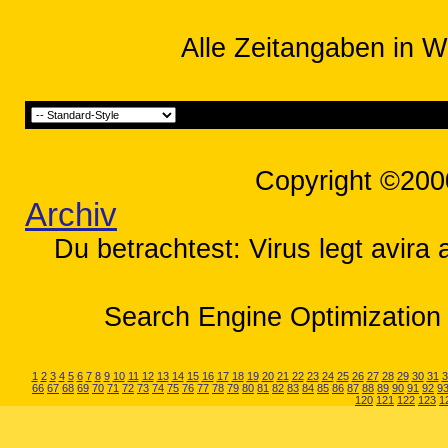
Alle Zeitangaben in W
Copyright ©200
Archiv
Du betrachtest: Virus legt avira 
Search Engine Optimization 
1
2
3
4
5
6
7
8
9
10
11
12
13
14
15
16
17
18
19
20
21
22
23
24
25
26
27
28
29
30
31
3
66
67
68
69
70
71
72
73
74
75
76
77
78
79
80
81
82
83
84
85
86
87
88
89
90
91
92
9
120
121
122
123
1