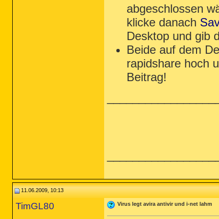
O23 - Service: FLEXnet Licensing Serv
abgeschlossen wä
O23 - Service: Intel(R) Matrix Storag
O23 - Service: InstallDriver Table Ma
klicke danach
Sav
O23 - Service: Nero BackItUp Schedule
O23 - Service: PLFlash DeviceIoContro
Desktop und gib 
O23 - Service: Cyberlink RichVideo Se
O23 - Service: sopidkc  Service (sopi
Beide auf dem Des
rapidshare hoch u
--

End of file - 10395 bytes

Beitrag!
_________________
_________________
11.06.2009, 10:13
TimGL80
Virus legt avira antivir und i-net lahm