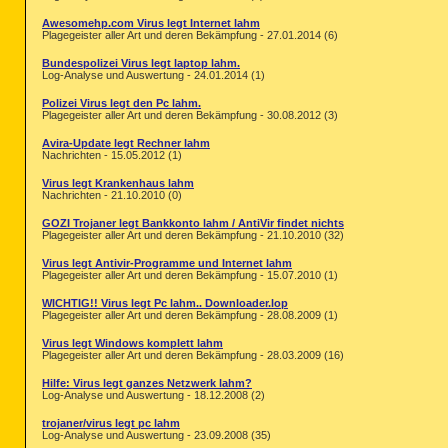
Awesomehp.com Virus legt Internet lahm
Plagegeister aller Art und deren Bekämpfung - 27.01.2014 (6)
Bundespolizei Virus legt laptop lahm.
Log-Analyse und Auswertung - 24.01.2014 (1)
Polizei Virus legt den Pc lahm.
Plagegeister aller Art und deren Bekämpfung - 30.08.2012 (3)
Avira-Update legt Rechner lahm
Nachrichten - 15.05.2012 (1)
Virus legt Krankenhaus lahm
Nachrichten - 21.10.2010 (0)
GOZI Trojaner legt Bankkonto lahm / AntiVir findet nichts
Plagegeister aller Art und deren Bekämpfung - 21.10.2010 (32)
Virus legt Antivir-Programme und Internet lahm
Plagegeister aller Art und deren Bekämpfung - 15.07.2010 (1)
WICHTIG!! Virus legt Pc lahm.. Downloader.lop
Plagegeister aller Art und deren Bekämpfung - 28.08.2009 (1)
Virus legt Windows komplett lahm
Plagegeister aller Art und deren Bekämpfung - 28.03.2009 (16)
Hilfe: Virus legt ganzes Netzwerk lahm?
Log-Analyse und Auswertung - 18.12.2008 (2)
trojaner/virus legt pc lahm
Log-Analyse und Auswertung - 23.09.2008 (35)