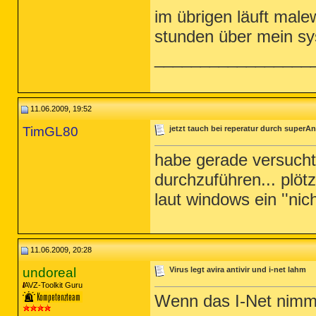
im übrigen läuft male
stunden über mein sy
_________________
11.06.2009, 19:52
TimGL80
jetzt tauch bei reperatur durch superAnt
habe gerade versucht
durchzuführen... plötzl
laut windows ein ''ni
11.06.2009, 20:28
undoreal
Virus legt avira antivir und i-net lahm
AVZ-Toolkit Guru
Wenn das I-Net nimme