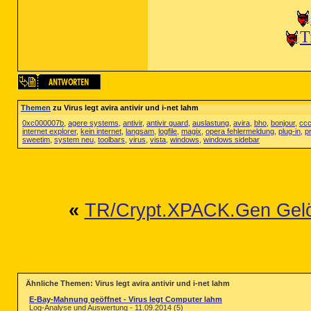
T
Themen
zu Virus legt avira antivir und i-net lahm
0xc000007b
,
agere systems
,
antivir
,
antivir guard
,
auslastung
,
avira
,
bho
,
bonjour
,
ccc
internet explorer
,
kein internet
,
langsam
,
logfile
,
magix
,
opera fehlermeldung
,
plug-in
,
p
sweetim
,
system neu
,
toolbars
,
virus
,
vista
,
windows
,
windows sidebar
«
TR/Crypt.XPACK.Gen Gel
Ähnliche Themen: Virus legt avira antivir und i-net lahm
E-Bay-Mahnung geöffnet - Virus legt Computer lahm
Log-Analyse und Auswertung - 11.09.2014 (5)