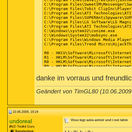
C:\Program Files\SweetIM\Messenger\Swe
C:\Program Files\Tobit ClipInc\Player
C:\Program Files\ATI Technologies\ATI
C:\Program Files\SUPERAntiSpyware\SUP
C:\Program Files\LG Software\LG Magni
C:\Program Files\ATI Technologies\ATI
C:\Windows\system32\conime.exe

C:\Windows\System32\mobsync.exe

C:\Program Files\Windows Media Player
C:\Program Files\Trend Micro\HijackTh
R0 - HKCU\Software\Microsoft\Internet
R1 - HKLM\Software\Microsoft\Internet
R0 - HKLM\Software\Microsoft\Internet
R0 - HKLM\Software\Microsoft\Internet
R0 - HKLM\Software\Microsoft\Internet
R1 - HKCU\Software\Microsoft\Windows\
danke im vorraus und freundli
R0 - HKCU\Software\Microsoft\Internet
R3 - URLSearchHook: SearchSettings Cl
O1 - Hosts: ::1 localhost

Geändert von TimGL80 (10.06.200
O2 - BHO: Adobe PDF Reader - {06849E9
O2 - BHO: ContributeBHO Class - {074C
O2 - BHO: Spybot-S&D IE Protection - 
O2 - BHO: Windows Live Anmelde-Hilfsp
O2 - BHO: Java(tm) Plug-In 2 SSV Help
10.06.2009, 19:24
O2 - BHO: SearchSettings Class - {E31
O2 - BHO: SWEETIE - {EEE6C35C-6118-11
undoreal
Virus legt avira antivir und i-net lahm
O3 - Toolbar: Contribute Toolbar - {5
AVZ-Toolkit Guru
O3 - Toolbar: ICQToolBar - {855F3B16-