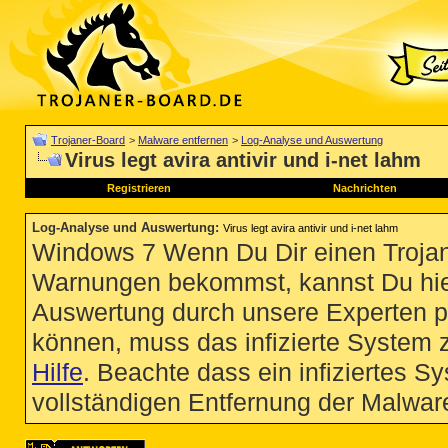
Trojaner-Board
>
Malware entfernen
>
Log-Analyse und Auswertung
Virus legt avira antivir und i-net lahm
Registrieren
Nachrichten
Log-Analyse und Auswertung
:
Virus legt avira antivir und i-net lahm
Windows 7 Wenn Du Dir einen Trojan
Warnungen bekommst, kannst Du hie
Auswertung durch unsere Experten p
können, muss das infizierte System 
Hilfe
. Beachte dass ein infiziertes S
vollständigen Entfernung der Malware