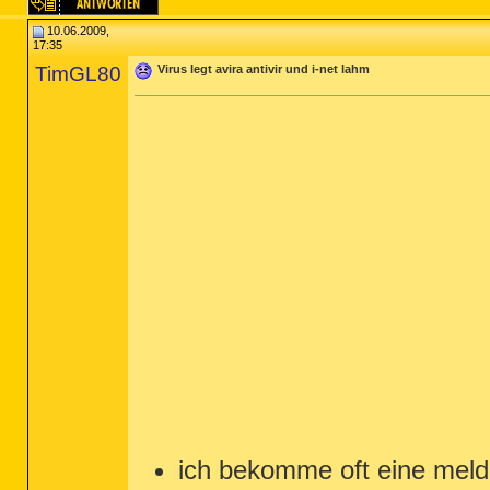
10.06.2009,
17:35
TimGL80
Virus legt avira antivir und i-net lahm
ich bekomme oft eine mel