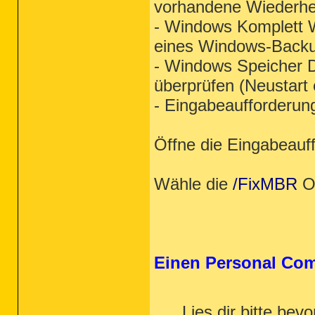
vorhandene Wiederhe
- Windows Komplett W
eines Windows-Back
- Windows Speicher D
überprüfen (Neustart e
- Eingabeaufforderu
Öffne die Eingabeauf
Wähle die
/FixMBR
Op
Einen Personal Com
Lies dir bitte bev