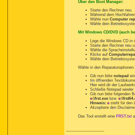
Über den Boot Manager:
Starte den Rechner neu.
Während dem Hochfahren
Wähle nun
Computer rep
Wähle dein Betriebssyste
Mit Windows CD/DVD (auch be
Lege die Windows CD in d
Starte den Rechner neu 
Wähle die Spracheinstellu
Klicke auf
Computerrepa
Wähle dein Betriebssyste
Wähle in den Reparaturoptionen
Gib nun bitte
notepad
ein
Im öffnenden Textdokum
Hier wird dir der Laufwer
Schließe Notepad wieder
Gib nun bitte folgenden Be
e
:\frst.exe
bzw.
e
:\frst64
Hinweis:
e
steht für den
Akzeptiere den Disclaime
Das Tool erstellt eine
FRST.txt
a
__________________