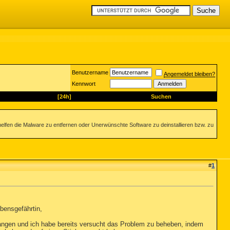
Benutzername
Angemeldet bleiben?
Kennwort
[24h]
Suchen
helfen die Malware zu entfernen oder Unerwünschte Software zu deinstallieren bzw. zu
#
1
bensgefährtin,
fangen und ich habe bereits versucht das Problem zu beheben, indem