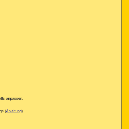
alls anpassen.
gs (
Anleitung
).