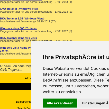
Plagegeister aller Art und deren Bekämpfung - 27.03.2013 (1)
GVU Trojaner , Windows Vista
Plagegeister aller Art und deren Bekämpfung - 13.01.2013 (23)
BKA Trojaner 1.15 (Windows Vista)
Log-Analyse und Auswertung - 05.10.2012 (37)
Windows Vista GVU Trojaner
Plagegeister aller Art und deren Bekämpfung - 27.05.2012 (8)
BKA-Trojaner Windows Vista
Plagegeister aller Art und deren Bekämpfung - 25.03.2012 (1)
Windows Vista Home Premium 32-Bit Trojaner Windows gesperrt 50€
zahlen.
Log-Analyse und Auswertung - 23.01.2012 (1)
Ihre PrivatsphÃ¤re ist 
rd-Forum, ich habe folgendes Problem mit dem Laptop meiner Lebensgefährtin
Diese Website verwendet Cookies u
 GVU-Trojaner
...
Internet-Erlebnis zu ermÃ¶glichen u
Alle Zeitangaben in WEZ +1. Es ist jetzt
10:14
Uhr.
BedÃ¼rfnisse anzupassen. Diese Te
zu messen, um zu verstehen, wohe
weiter zu entwickeln.
Copyright ©2000-2026, Trojaner-Board
Du betrachtest: Windows Vista GVU-Trojaner auf Trojaner-Board
Alle akzeptieren
Einstellungen 
Search Engine Optimization by vBSEO ©2011, Crawlability, Inc.