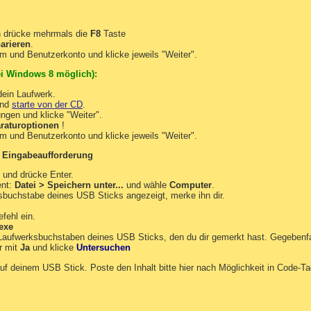
 drücke mehrmals die
F8
Taste
arieren
.
m und Benutzerkonto und klicke jeweils "Weiter".
i Windows 8 möglich):
ein Laufwerk.
und
starte von der CD
.
ngen und klicke "Weiter".
raturoptionen
!
m und Benutzerkonto und klicke jeweils "Weiter".
:
Eingabeaufforderung
 und drücke Enter.
ent:
Datei > Speichern unter...
und wähle
Computer
.
ksbuchstabe deines USB Sticks angezeigt, merke ihn dir.
fehl ein.
.exe
 Laufwerksbuchstaben deines USB Sticks, den du dir gemerkt hast. Gegebenf
r mit
Ja
und klicke
Untersuchen
uf deinem USB Stick. Poste den Inhalt bitte hier nach Möglichkeit in Code-Ta