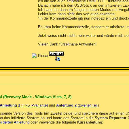
ich die von euch empfohlene Datei "OTL" runtergelade
Danach habe ich den USB-Stick an den infizierten Lap
Ich habe ihn dann im "abgesicherten Modus mit Eingab
Leider kam dann nicht das von euch erwähnte:
"In der Kommandozeile gib nun notepad ein und drücke
Es kam keine Kommandozeile, sondern er arbeitete un
Jetzt weiss nicht nicht mehr weiter und würde mich seh
Vielen Dank fürzeitnahe Antworten!
Florian
l (Recovery Mode - Windows Vista, 7, 8)
Anleitung 1
(FRST-Variante)
und
Anleitung 2
(zweiter Teil)
assende Version des Tools (im Zweifel beide) und speichere diese auf einen 
n das infizierte System an und boote das System in die
System Reparatur 
ilderten Anleitung
oder verwende die folgende
Kurzanleitung
: