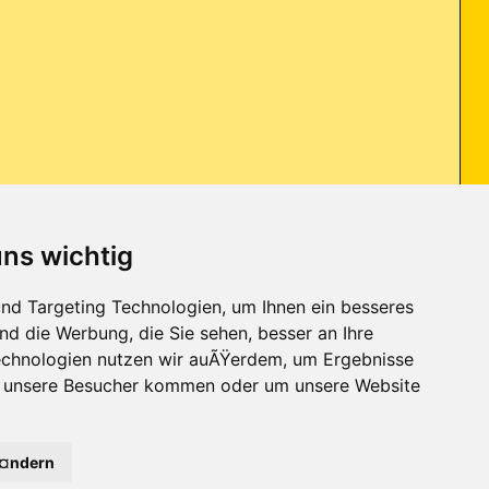
uns wichtig
, sie hat sich gestern Abend den "GVU-Trojaner" eingefangen und ich
nd Targeting Technologien, um Ihnen ein besseres
nd die Werbung, die Sie sehen, besser an Ihre
chnologien nutzen wir auÃŸerdem, um Ergebnisse
r unsere Besucher kommen oder um unsere Website
Kontakt
-
Trojaner-Board
-
Archiv
-
Datenschutzerklärung
-
Nach oben
Ã¤ndern