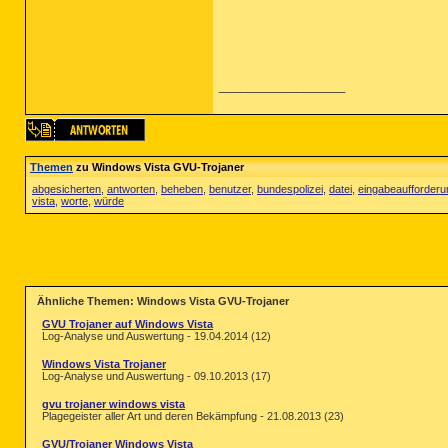
__________________
Themen
zu Windows Vista GVU-Trojaner
abgesicherten
,
antworten
,
beheben
,
benutzer
,
bundespolizei
,
datei
,
eingabeaufforderu
vista
,
worte
,
würde
Ähnliche Themen: Windows Vista GVU-Trojaner
GVU Trojaner auf Windows Vista
Log-Analyse und Auswertung - 19.04.2014 (12)
Windows Vista Trojaner
Log-Analyse und Auswertung - 09.10.2013 (17)
gvu trojaner windows vista
Plagegeister aller Art und deren Bekämpfung - 21.08.2013 (23)
GVU/Trojaner Windows Vista