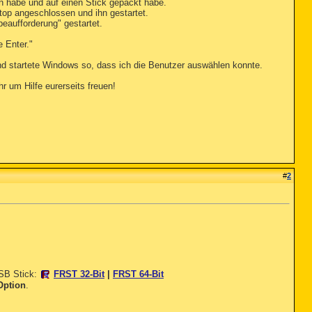
n habe und auf einen Stick gepackt habe.
top angeschlossen und ihn gestartet.
eaufforderung" gestartet.
 Enter."
d startete Windows so, dass ich die Benutzer auswählen konnte.
r um Hilfe eurerseits freuen!
#
2
USB Stick:
FRST 32-Bit
|
FRST 64-Bit
Option
.