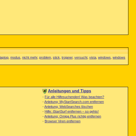
laptop
,
modus
,
nicht mehr
,
problem
,
stick
,
trojaner
,
versucht
,
vista
,
windows
,
windows
Anleitungen und Tipps
-
Für alle Hilfesuchenden! Was beachten?
-
Anleitung: MyStartSearch.com entfernen
-
Anleitung: WebSearches löschen
-
Hilfe: iStartSurf entfernen – so gehts!
-
Anleitung: Omiga Plus richtig entfernen
-
Browser Viren entfernen