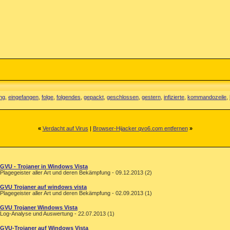
ng
,
eingefangen
,
folge
,
folgendes
,
gepackt
,
geschlossen
,
gestern
,
infizierte
,
kommandozeile
,
«
Verdacht auf Virus
|
Browser-Hijacker qvo6.com entfernen
»
GVU - Trojaner in Windows Vista
Plagegeister aller Art und deren Bekämpfung - 09.12.2013 (2)
GVU Trojaner auf windows vista
Plagegeister aller Art und deren Bekämpfung - 02.09.2013 (1)
GVU Trojaner Windows Vista
Log-Analyse und Auswertung - 22.07.2013 (1)
GVU-Trojaner auf Windows Vista