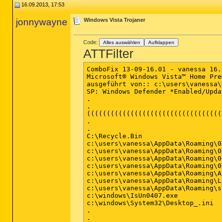
16.09.2013, 17:53
jonnywayne
Windows Vista Trojaner
Code:
Alles auswählen
Aufklappen
ATTFilter
ComboFix 13-09-16.01 - vanessa 16.
Microsoft® Windows Vista™ Home Pre
ausgeführt von:: c:\users\vanessa\
SP: Windows Defender *Enabled/Upda
.

.

((((((((((((((((((((((((((((((((((
.

.

C:\Recycle.Bin

c:\users\vanessa\AppData\Roaming\0
c:\users\vanessa\AppData\Roaming\0
c:\users\vanessa\AppData\Roaming\0
c:\users\vanessa\AppData\Roaming\0
c:\users\vanessa\AppData\Roaming\A
c:\users\vanessa\AppData\Roaming\Lo
c:\users\vanessa\AppData\Roaming\s
c:\windows\IsUn0407.exe

c:\windows\System32\Desktop_.ini

.

.
