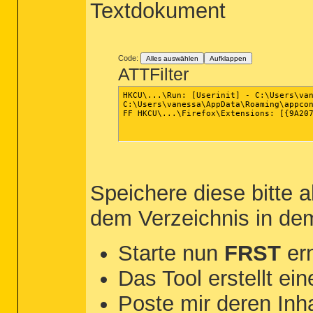
Textdokument
Code:
Alles auswählen
Aufklappen
ATTFilter
HKCU\...\Run: [Userinit] - C:\Users\van
C:\Users\vanessa\AppData\Roaming\appcon
FF HKCU\...\Firefox\Extensions: [{9A207
Speichere diese bitte 
dem Verzeichnis in dem
Starte nun
FRST
ern
Das Tool erstellt ei
Poste mir deren Inha