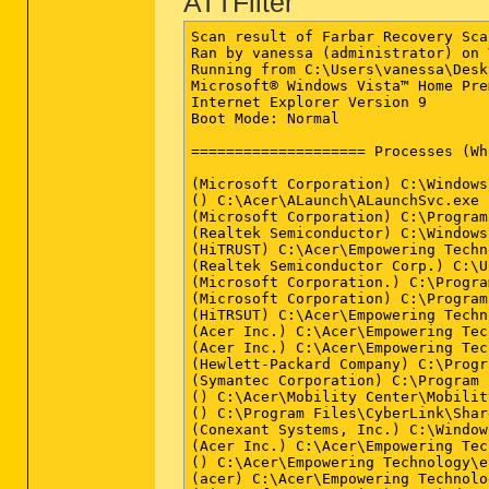
ATTFilter
Scan result of Farbar Recovery Scan Tool (FRST) (x86) Version: 16-09-2013
Ran by vanessa (administrator) on VANESSA-PC on 16-09-2013 17:53:09
Running from C:\Users\vanessa\Desktop
Microsoft® Windows Vista™ Home Premium  Service Pack 2 (X86) OS Language: German Standard
Internet Explorer Version 9
Boot Mode: Normal

==================== Processes (Whitelisted) ===================

(Microsoft Corporation) C:\Windows\system32\SLsvc.exe
() C:\Acer\ALaunch\ALaunchSvc.exe
(Microsoft Corporation) C:\Program Files\Windows Defender\MSASCui.exe
(Realtek Semiconductor) C:\Windows\RtHDVCpl.exe
(HiTRUST) C:\Acer\Empowering Technology\eDataSecurity\eDSLoader.exe
(Realtek Semiconductor Corp.) C:\Users\vanessa\AppData\Local\Temp\RtkBtMnt.exe
(Microsoft Corporation.) C:\Program Files\Microsoft\BingBar\BBSvc.EXE
(Microsoft Corporation) C:\Program Files\Microsoft\BingBar\SeaPort.EXE
(HiTRSUT) C:\Acer\Empowering Technology\eDataSecurity\eDSService.exe
(Acer Inc.) C:\Acer\Empowering Technology\eLock\Service\eLockServ.exe
(Acer Inc.) C:\Acer\Empowering Technology\eNet\eNet Service.exe
(Hewlett-Packard Company) C:\Program Files\Common Files\LightScribe\LSSrvc.exe
(Symantec Corporation) C:\Program Files\Common Files\Symantec Shared\PIF\{B8E1DD85-8582-4c61-B58F-2F227FCA9A08}\PIFSvc.exe
() C:\Acer\Mobility Center\MobilityService.exe
() C:\Program Files\CyberLink\Shared Files\RichVideo.exe
(Conexant Systems, Inc.) C:\Windows\system32\DRIVERS\xaudio.exe
(Acer Inc.) C:\Acer\Empowering Technology\eRecovery\eRecoveryService.exe
() C:\Acer\Empowering Technology\eSettings\Service\capuserv.exe
(acer) C:\Acer\Empowering Technology\ePower\ePowerSvc.exe
(Microsoft Corporation) C:\Windows\system32\wbem\unsecapp.exe
(Dritek System Inc.) C:\Program Files\Launch Manager\LManager.exe
(CyberLink Corp.) C:\Program Files\Acer Arcade Deluxe\Play Movie\PMVService.exe
(Alps Electric Co., Ltd.) C:\Program Files\Apoint2K\Apoint.exe
(PixArt Imaging Incorporation) C:\Windows\PixArt\PAC7311\Monitor.exe
(Intel Corporation) C:\Windows\System32\igfxtray.exe
(Intel Corporation) C:\Windows\System32\hkcmd.exe
(Intel Corporation) C:\Windows\System32\igfxpers.exe
(Symantec Corporation) C:\Program Files\Common Files\Symantec Shared\PIF\{B8E1DD85-8582-4c61-B58F-2F227FCA9A08}\PIFSvc.exe
() C:\Program Files\DivX\DivX Update\DivXUpdate.exe
(DivX, LLC) C:\Program Files\DivX\DivX Plus Web Player\DDMService.exe
(Microsoft Corporation) C:\Program Files\Windows Sidebar\sidebar.exe
(Microsoft Corporation) C:\Windows\ehome\ehtray.exe
(Google Inc.) C:\Program Files\Google\GoogleToolbarNotifier\GoogleToolbarNotifier.exe
(Deutsche Telekom AG, Marmiko IT-Solutions GmbH) C:\Program Files\T-Online\WLAN-Access Finder\ToWLaAcF.exe
(Microsoft Corporation) C:\Program Files\Windows Media Player\wmpnscfg.exe
(McAfee, Inc.) C:\Program Files\McAfee Security Scan\3.0.318\SSScheduler.exe
(Intel Corporation) C:\Windows\system32\igfxsrvc.exe
(Microsoft Corporation) C:\Windows\ehome\ehmsas.exe
(Acer Inc.) C:\Acer\Empowering Technology\ENET\ENMTRAY.EXE
(Alps Electric Co., Ltd.) C:\Program Files\Apoint2K\ApMsgFwd.exe
(Acer Inc.) C:\Acer\Empowering Technology\EPOWER\EPOWER_DMC.EXE
(Alps Electric Co., Ltd.) C:\Program Files\Apoint2K\Apntex.exe
(Acer Inc.) C:\Acer\Empowering Technology\ACER.EMPOWERING.FRAMEWORK.SUPERVISOR.EXE
(Acer Inc.) C:\Acer\Empowering Technology\eRecovery\ERAGENT.EXE
(Intel Corporation) C:\Windows\system32\igfxext.exe
(Intel Corporation) C:\Windows\system32\igfxsrvc.exe
(Deutsche Telekom AG, Marmiko IT-Solutions GmbH) C:\Program Files\Common Files\Marmiko Shared\MWLaMaS.exe
(Microsoft Corporation) C:\Windows\system32\wuauclt.exe
(Microsoft Corporation) C:\Windows\system32\conime.exe
(Adobe Systems Incorporated) C:\Windows\system32\Macromed\Flash\FlashPlayerUpdateService.exe

==================== Registry (Whitelisted) ==================

HKLM\...\Run: [Windows Defender] - C:\Program Files\Windows Defender\MSASCui.exe [1008184 2008-01-19] (Microsoft Corporation)
HKLM\...\Run: [ALaunch] - C:\Acer\ALaunch\AlaunchClient.exe
HKLM\...\Run: [RtHDVCpl] - C:\Windows\RtHDVCpl.exe [4669440 2007-07-06] (Realtek Semiconductor)
HKLM\...\Run: [eDataSecurity Loader] - C:\Acer\Empowering Technology\eDataSecurity\eDSloader.exe [457216 2007-04-25] (HiTRUST)
HKLM\...\Run: [Acer Tour] - [x]
HKLM\...\Run: [Adobe Reader Speed Launcher] - C:\Program Files\Adobe\Reader 8.0\Reader\Reader_sl.exe [40048 2007-03-08] (Adobe Systems Incorporated)
HKLM\...\Run: [LManager] - C:\PROGRA~1\LAUNCH~1\LManager.exe [768520 2007-07-16] (Dritek System Inc.)
HKLM\...\Run: [PlayMovie] - C:\Program Files\Acer Arcade Deluxe\Play Movie\PMVService.exe [206952 2007-05-24] (CyberLink Corp.)
HKLM\...\Run: [Apoi