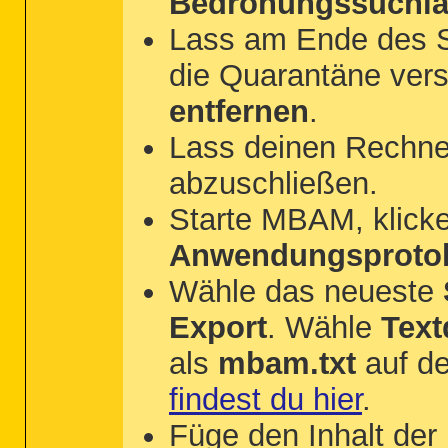
Bedrohungssuchla
Lass am Ende des Su
die Quarantäne vers
entfernen
.
Lass deinen Rechner
abzuschließen.
Starte MBAM, klick
Anwendungsprotok
Wähle das neueste
Export
. Wähle
Textd
als
mbam.txt
auf 
findest du hier
.
Füge den Inhalt der