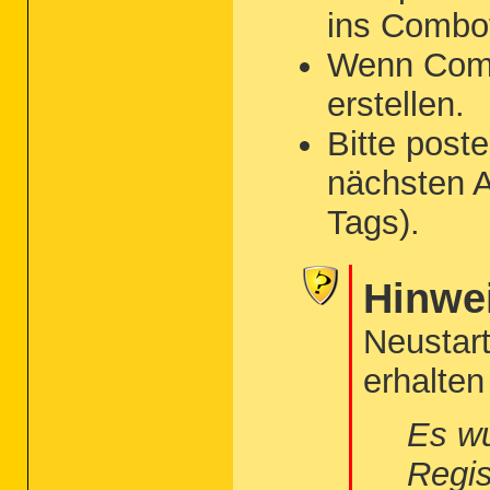
ins Combof
Wenn Combof
erstellen.
Bitte post
nächsten A
Tags).
Hinwe
Neustar
erhalten
Es wu
Regis