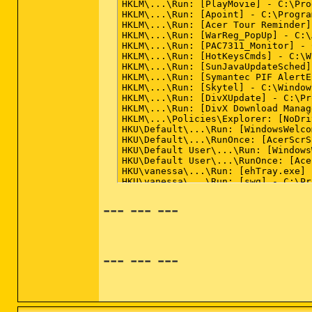
--- --- ---
--- --- ---