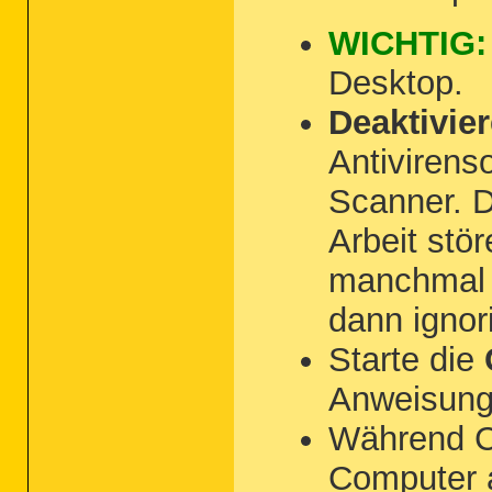
WICHTIG:
Desktop.
Deaktivie
Antivirens
Scanner. D
Arbeit stö
manchmal 
dann ignori
Starte die
Anweisung
Während Co
Computer 