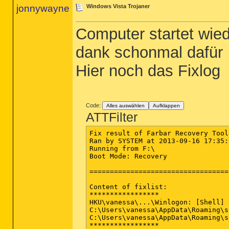
jonnywayne
Windows Vista Trojaner
Computer startet wie
dank schonmal dafür
Hier noch das Fixlog
Code:
Alles auswählen
Aufklappen
ATTFilter
Fix result of Farbar Recovery Tool
Ran by SYSTEM at 2013-09-16 17:35:
Running from F:\

Boot Mode: Recovery

==================================
Content of fixlist:

*****************

HKU\vanessa\...\Winlogon: [Shell] 
C:\Users\vanessa\AppData\Roaming\s
C:\Users\vanessa\AppData\Roaming\s
*****************
