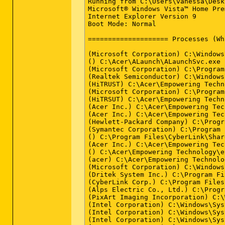
.

[HKEY_LOCAL_MACHINE\SOFTWARE\Micro
"RtHDVCpl"="RtHDVCpl.exe" [2007-07
"eDataSecurity Loader"="c:\acer\Em
"Adobe Reader Speed Launcher"="c:\
"LManager"="c:\progra~1\LAUNCH~1\L
"PlayMovie"="c:\program files\Acer
"Apoint"="c:\program files\Apoint2
"Acer Tour Reminder"="c:\acer\Acer
"WarReg_PopUp"="c:\acer\WR_PopUp\W
"PAC7311_Monitor"="c:\windows\PixA
"IgfxTray"="c:\windows\system32\ig
"HotKeysCmds"="c:\windows\system32
"Persistence"="c:\windows\system32
"SunJavaUpdateSched"="c:\program f
"Symantec PIF AlertEng"="c:\progra
"Skytel"="Skytel.exe" [2007-06-15 
"DivXUpdate"="c:\program files\Div
"DivX Download Manager"="c:\progra
.

[HKEY_USERS\.DEFAULT\Software\Micr
"InfoCockpit"="c:\program files\T-
"T-Online_Software_6\WLAN-Access F
.

c:\programdata\Microsoft\Windows\S
Empowering Technology Launcher.lnk
McAfee Security Scan Plus.lnk - c:
.

[HKEY_LOCAL_MACHINE\software\micro
"EnableUIADesktopToggle"= 0 (0x0)
