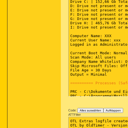
Drive C: | 152,66 Gb Tota
D: Drive not present or m
E: Drive not present or m
F: Drive not present or m
G: Drive not present or m
Drive H: | 465,76 Gb Tota
I: Drive not present or m
Computer Name: XXX

Current User Name: xxx

Logged in as Administrator
Current Boot Mode: Normal

Scan Mode: All users

Company Name Whitelist: Of
Skip Microsoft Files: Off

File Age = 30 Days

Output = Minimal

========== Processes (Saf
PRC - C:\Dokumente und Ei
PRC - C:\Programme\Mozill
PRC - C:\Programme\ICQ6To
PRC - C:\Dokumente und Ei
PRC - C:\Programme\Gemein
Code:
Alles auswählen
Aufklappen
PRC - C:\Programme\SweetI
ATTFilter
PRC - C:\Programme\Elabor
OTL Extras logfile create
PRC - C:\Programme\Gemein
OTL by OldTimer - Version
PRC - C:\Programme\Java\j