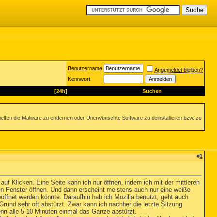
Benutzername
Angemeldet bleiben?
Kennwort
[24h]
Suchen
helfen die Malware zu entfernen oder Unerwünschte Software zu deinstallieren bzw. zu
#
1
auf Klicken. Eine Seite kann ich nur öffnen, indem ich mit der mittleren
en Fenster öffnen. Und dann erscheint meistens auch nur eine weiße
eöffnet werden könnte. Daraufhin hab ich Mozilla benutzt, geht auch
Grund sehr oft abstürzt. Zwar kann ich nachher die letzte Sitzung
enn alle 5-10 Minuten einmal das Ganze abstürzt.