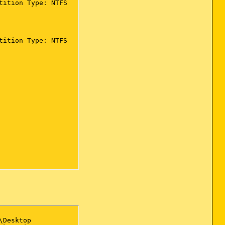
ition Type: NTFS

ition Type: NTFS



DeviceService.exe (Apple Inc.)

s AG)



Desktop
