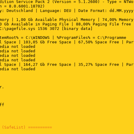
dition Service Pack 2 (Version = 5.1.2600) - Type = NTWor
ch\Gaming Software\LWEMon.exe (Logitech Inc.)

n = 8.0.6001.18702)

AntiVir PersonalEdition Classic\sched.exe (Avira GmbH)

y: Deutschland | Language: DEU | Date Format: dd.MM.yyyy

AntiVir PersonalEdition Classic\avgnt.exe (Avira GmbH)

same Dateien\Real\Update_OB\realsched.exe (RealNetworks, 
mory | 1,00 Gb Available Physical Memory | 74,00% Memory 
t\AVG Anti-Spyware 7.5\avgas.exe (GRISOFT s.r.o.)

0 Gb Available in Paging File | 88,00% Paging File free

t\AVG Anti-Spyware 7.5\guard.exe (GRISOFT s.r.o.)

C:\pagefile.sys 1536 3072 [binary data]

\GoogleToolbarNotifier\GoogleToolbarNotifier.exe (Google 
nstellungen\xxx\Desktop\xxx\mousometer.exe ()

temRoot% = C:\WINDOWS | %ProgramFiles% = C:\Programme

\DLA\DLACTRLW.EXE (Sonic Solutions)

l Space | 103,05 Gb Free Space | 67,50% Space Free | Part
.exe (Microsoft Corporation)

edia not loaded

edia not loaded

edia not loaded

ist) ==========
edia not loaded

l Space | 164,27 Gb Free Space | 35,27% Space Free | Part
nstellungen\xxx\Desktop\
OTL.exe
 (OldTimer Tools)

edia not loaded

M\Messenger\mgAdaptersProxy.dll (SweetIM Technologies Ltd
86_Microsoft.Windows.Common-Controls_6595b64144ccf1df_6.
M\Messenger\msvcr71.dll (Microsoft Corporation)

\msscript.ocx (Microsoft Corporation)

.

 (SafeList) ==========
f

 not found

\Programme\ICQ6Toolbar\ICQ Service.exe ()

e) -- C:\Programme\Gemeinsame Dateien\Apple\Mobile Devic
duler 4.0) -- C:\Programme\Gemeinsame Dateien\Nero\Nero 
-- C:\Programme\Avira\AntiVir PersonalEdition Classic\sch
 (SafeList) ==========
uard) -- C:\Programme\Grisoft\AVG Anti-Spyware 7.5\guard.
gramme\MSN Messenger\usnsvc.exe (Microsoft Corporation)
