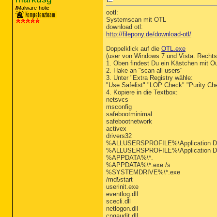
R3 - URLSearchHook: ICQTo
Malware-holic
ootl:
R3 - URLSearchHook: (no n
Systemscan mit OTL
R3 - URLSearchHook: Sweet
download otl:
F2 - REG:system.ini: Shel
http://filepony.de/download-otl/
F2 - REG:system.ini: User
O2 - BHO: My Search BHO -
Doppelklick auf die
OTL.exe
O2 - BHO: XTTBPos00 - {05
(user von Windows 7 und Vista: Rechtsk
O2 - BHO: Adobe PDF Reade
1. Oben findest Du ein Kästchen mit Ou
O2 - BHO: AcroIEHelperStu
2. Hake an "scan all users"
O2 - BHO: DriveLetterAcce
3. Unter "Extra Registry wähle:
O2 - BHO: SSVHelper Class
"Use Safelist" "LOP Check" "Purity Ch
O2 - BHO: Google Toolbar 
4. Kopiere in die Textbox:
O2 - BHO: Google Toolbar 
netsvcs
O2 - BHO: SWEETIE - {EEE6
msconfig
O3 - Toolbar: My Search B
safebootminimal
O3 - Toolbar: SweetIM Too
safebootnetwork
O3 - Toolbar: ICQToolBar 
activex
O3 - Toolbar: Google Tool
drivers32
O4 - HKLM\..\Run: [DLA] C
%ALLUSERSPROFILE%\Application Da
O4 - HKLM\..\Run: [!AVG A
%ALLUSERSPROFILE%\Application Dat
O4 - HKLM\..\Run: [NvCplD
%APPDATA%\*.
O4 - HKLM\..\Run: [DLADia
%APPDATA%\*.exe /s
O4 - HKLM\..\Run: [TkBell
%SYSTEMDRIVE%\*.exe
O4 - HKLM\..\Run: [avgnt]
/md5start
O4 - HKLM\..\Run: [Start 
userinit.exe
O4 - HKLM\..\Run: [SunJav
eventlog.dll
O4 - HKLM\..\Run: [SweetI
scecli.dll
O4 - HKLM\..\Run: [iTunes
netlogon.dll
O4 - HKLM\..\Run: [Adobe 
cngaudit.dll
O4 - HKLM\..\Run: [Adobe 