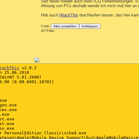
Seit heute meldet auch mein ICQ Fehlermeldungen. Ic
Ahnung von PCs deshalb wende ich mich mal hier an 
Hab auch
HijackThis
durchlaufen lassen, das hier kam
Code:
Alles auswählen
Aufklappen
ATTFilter
jackThis
 v2.0.2

n 25.06.2010

(WinNT 5.01.2600)

8.00 (8.00.6001.18702)

xe

on.exe

es.exe

exe

t.exe

t.exe

v.exe

r PersonalEdition Classic\sched.exe

ateien\Apple\Mobile Device Support\bin\AppleMobileDeviceS