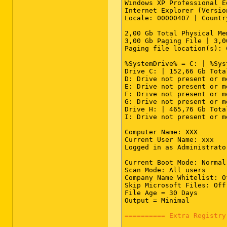
Windows XP Professional E
PRC - C:\Programme\Logite
Internet Explorer (Versio
PRC - C:\Programme\Avira\
Locale: 00000407 | Countr
PRC - C:\Programme\Avira\
PRC - C:\Programme\Gemein
2,00 Gb Total Physical Me
PRC - C:\Programme\Grisof
3,00 Gb Paging File | 3,0
PRC - C:\Programme\Grisof
Paging file location(s): 
PRC - C:\Programme\Google
PRC - C:\Dokumente und Ei
%SystemDrive% = C: | %Sys
PRC - C:\WINDOWS\system32
Drive C: | 152,66 Gb Tota
PRC - C:\WINDOWS\explorer
D: Drive not present or m
E: Drive not present or m
F: Drive not present or m
========== Modules (SafeL
G: Drive not present or m
Drive H: | 465,76 Gb Tota
MOD - C:\Dokumente und Ei
I: Drive not present or m
MOD - C:\Programme\SweetI
MOD - C:\WINDOWS\WinSxS\x
Computer Name: XXX

MOD - C:\Programme\SweetI
Current User Name: xxx

MOD - C:\WINDOWS\system32
Logged in as Administrator
Current Boot Mode: Normal

========== Win32 Services
Scan Mode: All users

Company Name Whitelist: Of
SRV - (msupdate) --  File
Skip Microsoft Files: Off

SRV - (ICQ Service) -- C:
File Age = 30 Days

SRV - (Apple Mobile Devic
Output = Minimal

SRV - (Nero BackItUp Sche
SRV - (AntiVirScheduler) 
========== Extra Registry
SRV - (AVG Anti-Spyware G
SRV - (usnjsvc) -- C:\Pro