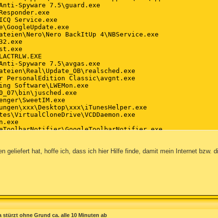
Anti-Spyware 7.5\guard.exe

Responder.exe

ICQ Service.exe

e\GoogleUpdate.exe

ateien\Nero\Nero BackItUp 4\NBService.exe

2.exe

t.exe

LACTRLW.EXE

Anti-Spyware 7.5\avgas.exe

ateien\Real\Update_OB\realsched.exe

r PersonalEdition Classic\avgnt.exe

ing Software\LWEMon.exe

0_07\bin\jusched.exe

enger\SweetIM.exe

ungen\xxx\Desktop\xxx\iTunesHelper.exe

tes\VirtualCloneDrive\VCDDaemon.exe

.exe

eToolbarNotifier\GoogleToolbarNotifier.exe

ungen\xxx\Desktop\xxx\mousometer.exe

t.exe

 geliefert hat, hoffe ich, dass ich hier Hilfe finde, damit mein Internet bzw
dService.exe

ungen\xxx\Desktop\HijackThis.exe

oft\Internet Explorer\Main,Start Page = h**p://board.t4e-
oft\Internet Explorer\Main,Default_Page_URL = h**p://go.
oft\Internet Explorer\Main,Default_Search_URL = h**p://g
oft\Internet Explorer\Main,Search Page = h**p://go.micro
oft\Internet Explorer\Main,Start Page = h**p://go.micros
la stürzt ohne Grund ca. alle 10 Minuten ab
oft\Windows\CurrentVersion\Internet Settings,ProxyOverrid