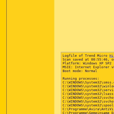
Logfile of Trend Micro 
Hi
Scan saved at 00:55:46, o
Platform: Windows XP SP2 
MSIE: Internet Explorer v
Boot mode: Normal

Running processes:

C:\WINDOWS\System32\smss.e
C:\WINDOWS\system32\winlog
C:\WINDOWS\system32\servic
C:\WINDOWS\system32\lsass.
C:\WINDOWS\system32\svchos
C:\WINDOWS\System32\svchos
C:\WINDOWS\system32\spools
C:\Programme\Avira\AntiVi
C:\Programme\Gemeinsame D