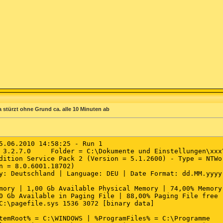
t (iPod Service) - Apple Inc. - C:\Programme\iPod\bin\iPo
security update service (msupdate) - Unknown owner - c:\
tUp Scheduler 4.0 - Nero AG - C:\Programme\Gemeinsame Da
play Driver Service (NVSvc) - NVIDIA Corporation - C:\WIN
la stürzt ohne Grund ca. alle 10 Minuten ab
5.06.2010 14:58:25 - Run 1

 3.2.7.0     Folder = C:\Dokumente und Einstellungen\xxx\
dition Service Pack 2 (Version = 5.1.2600) - Type = NTWor
n = 8.0.6001.18702)

y: Deutschland | Language: DEU | Date Format: dd.MM.yyyy

mory | 1,00 Gb Available Physical Memory | 74,00% Memory 
0 Gb Available in Paging File | 88,00% Paging File free

C:\pagefile.sys 1536 3072 [binary data]

temRoot% = C:\WINDOWS | %ProgramFiles% = C:\Programme
