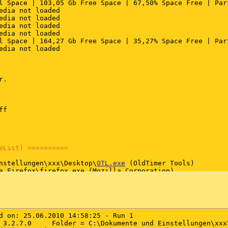
l Space | 103,05 Gb Free Space | 67,50% Space Free | Part
edia not loaded

edia not loaded

edia not loaded

edia not loaded

l Space | 164,27 Gb Free Space | 35,27% Space Free | Part
edia not loaded

.

f

eList) ==========
nstellungen\xxx\Desktop\
OTL.exe
 (OldTimer Tools)

a Firefox\firefox.exe (Mozilla Corporation)

olbar\ICQ Service.exe ()

nstellungen\xxx\Desktop\xxx\iTunesHelper.exe (Apple Inc.)
same Dateien\Apple\Mobile Device Support\bin\AppleMobile
M\Messenger\SweetIM.exe (SweetIM Technologies Ltd.)

ate Bytes\VirtualCloneDrive\VCDDaemon.exe (Elaborate Byte
d on: 25.06.2010 14:58:25 - Run 1

same Dateien\Nero\Nero BackItUp 4\NBService.exe (Nero AG)
 3.2.7.0     Folder = C:\Dokumente und Einstellungen\xxx\
re1.6.0_07\bin\jusched.exe (Sun Microsystems, Inc.)
