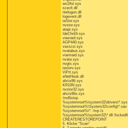
ws2ifsl.sys
O4 - HKLM\..\Run: [QuickT
sceclt.dll
O4 - HKLM\..\Run: [Virtua
ntelogon.dll
O4 - HKCU\..\Run: [CTFMON
logevent.dll
O4 - HKCU\..\Run: [swg] "
iaStor.sys
O4 - HKCU\..\Run: [Kbdimg
nvstor.sys
O4 - HKCU\..\Run: [Imgkbd
atapi.sys
O4 - HKUS\S-1-5-19\..\Run
IdeChnDr.sys
O4 - HKUS\S-1-5-20\..\Run
viasraid.sys
O4 - HKUS\S-1-5-18\..\Run
AGP440.sys
O4 - HKUS\.DEFAULT\..\Run
vaxscsi.sys
O4 - Startup: Mousometer.
nvatabus.sys
O8 - Extra context menu i
viamraid.sys
O9 - Extra button: (no na
nvata.sys
O9 - Extra 'Tools' menuit
nvgts.sys
O9 - Extra button: ICQ7 -
iastorv.sys
O9 - Extra 'Tools' menuit
ViPrt.sys
O9 - Extra button: PartyP
eNetHook.dll
O9 - Extra 'Tools' menuit
ahcix86.sys
O9 - Extra button: Messen
KR10N.sys
O9 - Extra 'Tools' menuit
nvstor32.sys
O12 - Plugin for .spop: C
ahcix86s.sys
O23 - Service: Avira Anti
/md5stop
O23 - Service: Apple Mobi
%systemroot%\system32\drivers\*.sys /
O23 - Service: AVG Anti-S
%systemroot%\System32\config\*.sav
O23 - Service: Bonjour-Di
%systemroot%\*. /mp /s
O23 - Service: Google Upd
%systemroot%\system32\*.dll /lockedfi
O23 - Service: Google Sof
CREATERESTOREPOINT
O23 - Service: ICQ Servic
5. Klicke "Scan"
O23 - Service: InstallDri
6. 2 reporte werden erstellt: