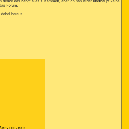
h denke das hängt alles zusammen, aber ich hab leider überhaupt keine
das Forum.
 dabei heraus:
ervice.exe
