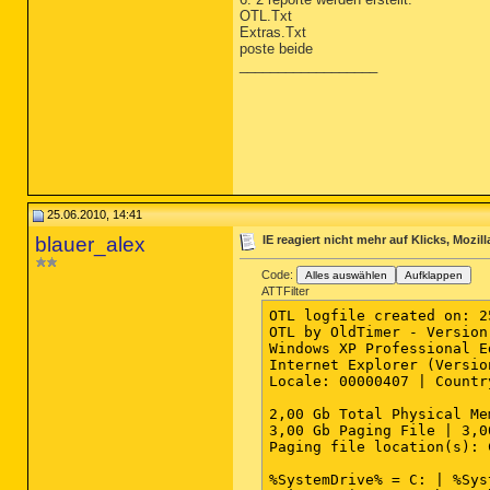
O23 - Service: iPod-Diens
OTL.Txt
O23 - Service: Microsoft 
Extras.Txt
O23 - Service: Nero BackI
poste beide
O23 - Service: NVIDIA Dis
__________________
--

End of file - 9347 bytes

25.06.2010, 14:41
blauer_alex
IE reagiert nicht mehr auf Klicks, Mozil
Code:
Alles auswählen
Aufklappen
ATTFilter
OTL logfile created on: 2
OTL by OldTimer - Version
Windows XP Professional E
Internet Explorer (Versio
Locale: 00000407 | Countr
2,00 Gb Total Physical Me
3,00 Gb Paging File | 3,0
Paging file location(s): 
%SystemDrive% = C: | %Sys