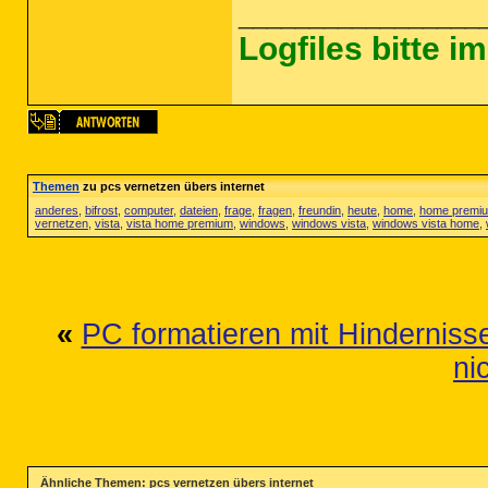
_________________
Logfiles bitte 
Themen
zu pcs vernetzen übers internet
anderes
,
bifrost
,
computer
,
dateien
,
frage
,
fragen
,
freundin
,
heute
,
home
,
home premi
vernetzen
,
vista
,
vista home premium
,
windows
,
windows vista
,
windows vista home
,
«
PC formatieren mit Hindernisse
ni
Ähnliche Themen: pcs vernetzen übers internet