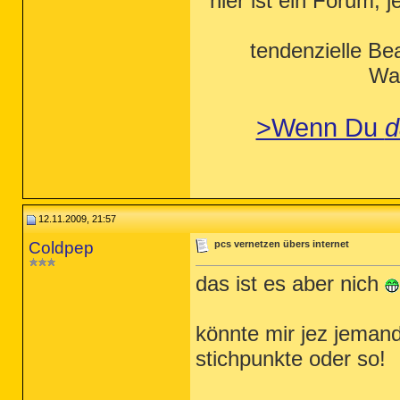
hier ist ein Forum, j
tendenzielle Be
Wah
>Wenn Du
d
12.11.2009, 21:57
Coldpep
pcs vernetzen übers internet
das ist es aber nich
könnte mir jez jemand
stichpunkte oder so!