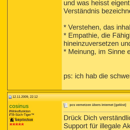
und was heisst eigent
Verständnis bezeichn
* Verstehen, das inha
* Empathie, die Fähig
hineinzuversetzen un
* Meinung, im Sinne 
ps: ich hab die schw
12.11.2009, 22:12
cosinus
pcs vernetzen übers internet [gelöst]
Winkelfunktion
TB-Süch-Tiger™
Drück Dich verständli
Support für illegale Ak