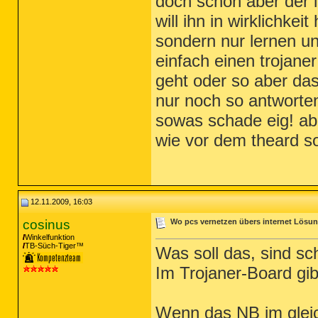
doch schon aber der l
will ihn in wirklichkei
sondern nur lernen un
einfach einen trojane
geht oder so aber das
nur noch so antworten 
sowas schade eig! ab
wie vor dem theard s
12.11.2009, 16:03
cosinus
Wo pcs vernetzen übers internet Lösun
Winkelfunktion
TB-Süch-Tiger™
Was soll das, sind s
Im Trojaner-Board gibt
Wenn das NB im gleic