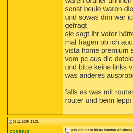
waren ordner drinnen 
sonst beule waren die
und sowas drin war ic
gefragt
sie sagt ihr vater hät
mal fragen ob ich au
vista home premium s
vom pc aus die datei
und bitte keine links
was anderes ausprob
falls es was mit route
router und beim leppi
03.11.2009, 19:31
cosinus
pcs vernetzen übers internet Anleitung /