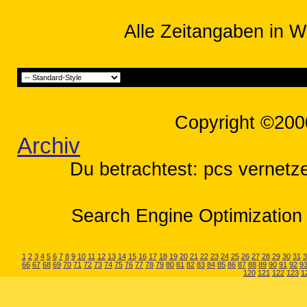
Alle Zeitangaben in W
Copyright ©200
Archiv
Du betrachtest: pcs vernetze
Search Engine Optimization 
1
2
3
4
5
6
7
8
9
10
11
12
13
14
15
16
17
18
19
20
21
22
23
24
25
26
27
28
29
30
31
3
66
67
68
69
70
71
72
73
74
75
76
77
78
79
80
81
82
83
84
85
86
87
88
89
90
91
92
9
120
121
122
123
1