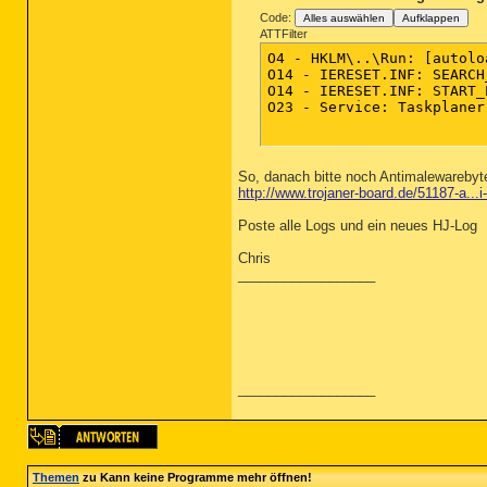
Code:
Alles auswählen
Aufklappen
ATTFilter
O4 - HKLM\..\Run: [autolo
O14 - IERESET.INF: SEARCH
O14 - IERESET.INF: START_
O23 - Service: Taskplaner
So, danach bitte noch Antimalewarebyt
http://www.trojaner-board.de/51187-a...
Poste alle Logs und ein neues HJ-Log
Chris
__________________
__________________
Themen
zu Kann keine Programme mehr öffnen!