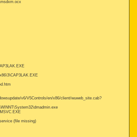
2\msdxm.ocx
3\CAP3LAK.EXE
w32x86\3\CAP3LAK.EXE
ed.htm
wsupdate/v6/V5Controls/en/x86/client/wuweb_site.cab?
- C:\WINNT\System32\dmadmin.exe
JPLMSVC.EXE
vice (file missing)