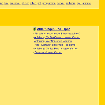
mme
,
link
,
microsoft
,
ntuser
,
office
,
pdf
,
programme
,
server
,
software
,
sp3
,
stimme
,
Anleitungen und Tipps
-
Für alle Hilfesuchenden! Was beachten?
-
Anleitung: MyStartSearch.com entfernen
-
Anleitung: WebSearches löschen
-
Hilfe: iStartSurf entfernen – so gehts!
-
Anleitung: Omiga Plus richtig entfernen
-
Browser Viren entfernen