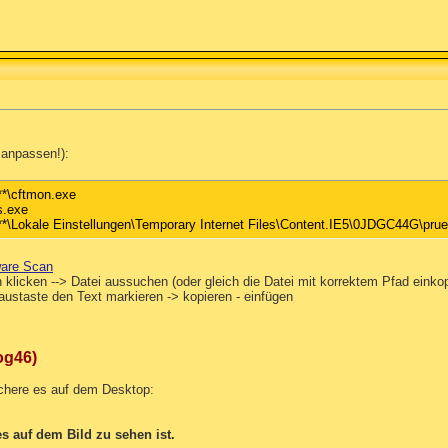
g anpassen!):
**\cftmon.exe
s.exe
**\Lokale Einstellungen\Temporary Internet Files\Content.IE5\0JDGC44G\prue
ware Scan
klicken --> Datei aussuchen (oder gleich die Datei mit korrektem Pfad einkopie
austaste den Text markieren -> kopieren - einfügen
og46)
chere es auf dem Desktop:
s auf dem Bild zu sehen ist.