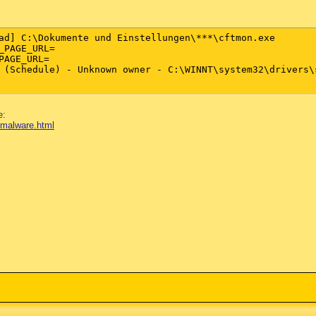
ad] C:\Dokumente und Einstellungen\***\cftmon.exe

_PAGE_URL=

PAGE_URL=

 (Schedule) - Unknown owner - C:\WINNT\system32\drivers\s
e:
i-malware.html