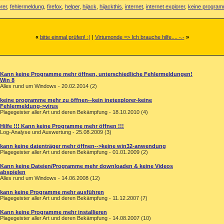
rer
,
fehlermeldung
,
firefox
,
helper
,
hijack
,
hijackthis
,
internet
,
internet explorer
,
keine progra
«
bitte einmal prüfen! :(
|
Virtumonde => Ich brauche hilfe.... -.-
»
Kann keine Programme mehr öffnen, unterschiedliche Fehlermeldungen!
Win 8
Alles rund um Windows - 20.02.2014 (2)
keine programme mehr zu öffnen--kein inetexplorer-keine
Fehlermeldung->virus
Plagegeister aller Art und deren Bekämpfung - 18.10.2010 (4)
Hilfe !!! Kann keine Programme mehr öffnen !!!
Log-Analyse und Auswertung - 25.08.2009 (3)
kann keine datenträger mehr öffnen-->keine win32-anwendung
Plagegeister aller Art und deren Bekämpfung - 01.01.2009 (2)
Kann keine Dateien/Programme mehr downloaden & keine Videos
abspielen
Alles rund um Windows - 14.06.2008 (12)
kann keine Programme mehr ausführen
Plagegeister aller Art und deren Bekämpfung - 11.12.2007 (7)
Kann keine Programme mehr installieren
Plagegeister aller Art und deren Bekämpfung - 14.08.2007 (10)