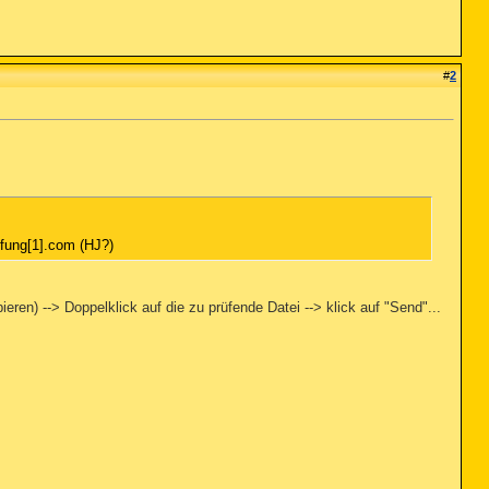
#
2
fung[1].com (HJ?)
ren) --> Doppelklick auf die zu prüfende Datei --> klick auf "Send"...