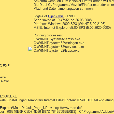
Bekomm wenn ich zum Beispiel Firefox öffnen will di
Die Datei C:/Programme/Mozilla/Firefox.exe oder einer
Pfad- und Dateinamenangaben stimmen.
Logfile of
HijackThis
v1.99.1
Scan saved at 19:47:32, on 26.05.2008
Platform: Windows 2000 SP3 (WinNT 5.00.2195)
MSIE: Internet Explorer v5.00 SP3 (5.00.2920.0000)
Running processes:
C:\WINNT\System32\smss.exe
C:\WINNT\system32\winlogon.exe
C:\WINNT\system32\services.exe
C:\WINNT\system32\lsass.exe
VC.EXE
exe
4.exe
TLOOK.EXE
kale Einstellungen\Temporary Internet Files\Content.IE5\0JDGC44G\pruefung
 Explorer\Main,Default_Page_URL = http://www.msn.de/
per - {06849E9F-C8D7-4D59-B87D-784B7D6BE0B3} - C:\Programme\Adobe\Acro