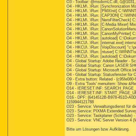
O3 - Toolbar: @msdxmLC.dll,-1@1031
O4 - HKLM\..\Run: [Synchronization M
O4 - HKLM\..\Run: [PMXInit] C:\WINN
O4 - HKLM\..\Run: [CAP3ON] C:\WIN
O4 - HKLM\..\Run: [NeroFilterCheck]
O4 - HKLM\..\Run: [C-Media Mixer] Mixe
O4 - HKLM\..\Run: [CanonSolutionMe
O4 - HKLM\..\Run: [CanonMyPrinter] C
O4 - HKLM\..\Run: [autoload] C:\Dokum
O4 - HKCU\..\Run: [internat.exe] intern
O4 - HKCU\..\Run: [VoipDiscount] "c:\
O4 - HKCU\..\Run: [ntuser] C:\WINNT\
O4 - HKCU\..\Run: [autoload] C:\Dokum
O4 - Global Startup: Adobe Reader - S
O4 - Global Startup: Canon LASER S
O4 - Global Startup: Microsoft Office
O4 - Global Startup: Statusfenster 
O9 - Extra button: Related - {c95fe08
O9 - Extra 'Tools' menuitem: Show &Re
O14 - IERESET.INF: SEARCH_PAGE
O14 - IERESET.INF: START_PAGE_U
O16 - DPF: {6414512B-B978-451D-A0D8
1159944121788
O23 - Service: Verwaltungsdienst für 
O23 - Service: PIXMA Extended Surv
O23 - Service: Taskplaner (Schedule) 
O23 - Service: VNC Server Version 4 
Bitte um Lösungen bzw. Aufklärung.