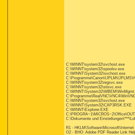
C:\WINNT\system32\svchost.exe
C:\WINNT\system32\spoolsv.exe
C:\WINNT\System32\svchost.exe
C:\Programme\Canon\IJPLM\IJPLMS
C:\WINNT\system32\regsvc.exe
C:\WINNT\system32\stisvc.exe
C:\WINNT\System32\WBEM\WinMgmt.
C:\Programme\RealVNC\VNC4\WinVNC
C:\WINNT\system32\svchost.exe
C:\WINNT\System32\CAP3RSK.EXE
C:\WINNT\Explorer.EXE
C:\PROGRA~1\MICROS~2\Office\OU
C:\Dokumente und Einstellungen\***\Lo
R1 - HKLM\Software\Microsoft\Internet
O2 - BHO: Adobe PDF Reader Link Hel