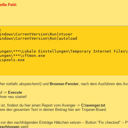
eiße Feld:


indows\CurrentVersion\Run|ntuser

indows\CurrentVersion\Run|autoload

ungen\***\Lokale Einstellungen\Temporary Internet Files\
ungen\***\cftmon.exe

\spools.exe

her notfalls abspeichern!)
und
Browser-Fenster
, nach dem Ausführen des Ave
uf ->
Execute
ner neu startet!
ist, findest du hier einen Report vom Avenger ->
C:\avenger.txt
iere den gesamten Text in deinen Beitrag hier am Trojaner-Board.
-- vor den nachfolgenden Einträge Häkchen setzen -- Button "Fix checked" -- 
eschlossen
sein!