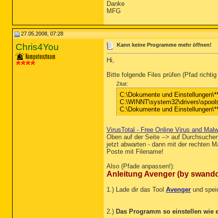
Danke
MFG
27.05.2008, 07:28
Chris4You
Kann keine Programme mehr öffnen!
Hi,
Bitte folgende Files prüfen (Pfad richti
Zitat:
C:\Dokumente und Einstellungen\*
C:\WINNT\system32\drivers\spool
C:\Dokumente und Einstellungen\*
VirusTotal - Free Online Virus and Mal
Oben auf der Seite --> auf Durchsuchen 
jetzt abwarten - dann mit der rechten M
Poste mit Filename!
Also (Pfade anpassen!):
Anleitung Avenger (by swand
1.) Lade dir das Tool
Avenger
und spei
2.)
Das Programm so einstellen wie e