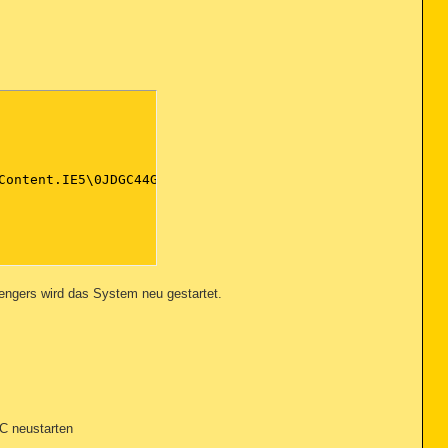
Content.IE5\0JDGC44G\pruefung[1].com (wenn nicht HJ!)

ngers wird das System neu gestartet.
PC neustarten