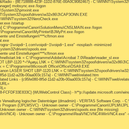
,&Radio - {8E718888-423F-11D2-876E-00A0C9082467} - C:\WINNT\System3
anager] mobsync.exe /logon
T\System32\pmxinit.exe
NT\System32\spool\drivers\w32x86\3\CAP3ONN.EXE
 C:\WINNT\system32\NeroCheck.exe
r.exe /startup
nu] C:\Programme\Canon\SolutionMenu\CNSLMAIN.exe /logon
:\Programme\Canon\MyPrinter\BJMyPrt.exe /logon
ente und Einstellungen\***\cftmon.exe
at.exe
progra~1\voipdi~1.com\voipdi~1\voipdi~1.exe" -nosplash -minimized
system32\drivers\spools.exe
ente und Einstellungen\***\cftmon.exe
chnellstart.lnk = C:\Programme\Adobe\Acrobat 7.0\Reader\reader_sl.exe
HOT LBP-1120 ª¬ºAµøµ¡.LNK = C:\WINNT\system32\spool\drivers\w32x86\
.lnk = C:\Programme\Microsoft Office\Office\OSA9.EXE
für Canon LASER SHOT LBP-1120.LNK = C:\WINNT\system32\spool\drivers\
0-8f5d-11d2-a20b-00aa003c157a} - C:\WINNT\web\related.htm
lated Links - {c95fe080-8f5d-11d2-a20b-00aa003c157a} - C:\WINNT\web\relat
_URL=
RL=
-FCFDF33E833C} (WUWebControl Class) - h**p://update.microsoft.com/windo
die Verwaltung logischer Datenträger (dmadmin) - VERITAS Software Corp. 
ey Program (IJPLMSVC) - Unknown owner - C:\Programme\Canon\IJPLM\I
- Unknown owner - C:\WINNT\system32\drivers\spools.exe (file missing)
(WinVNC4) - Unknown owner - C:\Programme\RealVNC\VNC4\WinVNC4.exe" -ser