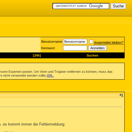
Benutzername
Angemeldet bleiben?
Kennwort
[24h]
Suchen
nsere Experten posten. Um Viren und Trojaner entfernen zu können, muss das
re nicht verwendet werden sollte.
XML
.
#
1
n. es kommt immer die Fehlermeldung:
.