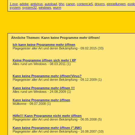
1.exe
,
adobe
,
antivirus
,
autoload
,
bho
,
canon
,
content.ie5
,
drivers
,
einstellungen
,
explo
system
,
system32
,
windows
,
wurm
Ähnliche Themen: Kann keine Programme mehr öffnen!
Ich kann keine Programme mehr öffnen
Plagegeister aller Art und deren Bekämpfung - 09.02.2015 (33)
Keine Programme öffnen sich mehr | XP
Alles rund um Windows - 08.03.2011 (1)
Kann keine Programme mehr öffnen!Virus?
Plagegeister aller Art und deren Bekämpfung - 09.12.2009 (1)
Kann keine Programme mehr öffnen !!!
Alles rund um Windows - 24.08.2009 (1)
Kann keine Programme mehr öffnen
Mülltonne - 09.07.2008 (1)
Hilfe!!! Kann Programme nicht mehr öffnen
Plagegeister aller Art und deren Bekämpfung - 06.05.2008 (5)
Kann keine Programme mehr öffnen (".INK)
Plagegeister aller Art und deren Bekämpfung - 16.08.2007 (10)