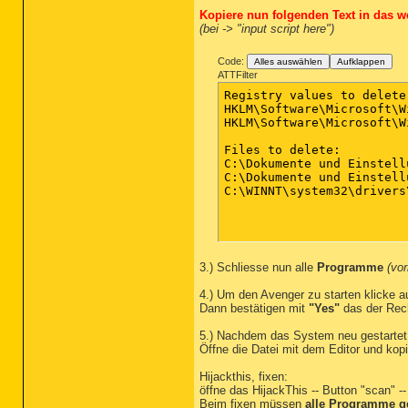
Kopiere nun folgenden Text in das w
(bei -> "input script here")
Code:
Alles auswählen
Aufklappen
ATTFilter
Registry values to delete:
HKLM\Software\Microsoft\W
HKLM\Software\Microsoft\W
Files to delete:

C:\Dokumente und Einstell
C:\Dokumente und Einstell
C:\WINNT\system32\drivers
3.) Schliesse nun alle
Programme
(vor
4.) Um den Avenger zu starten klicke a
Dann bestätigen mit
"Yes"
das der Rech
5.) Nachdem das System neu gestartet 
Öffne die Datei mit dem Editor und kop
Hijackthis, fixen:
öffne das HijackThis -- Button "scan" 
Beim fixen müssen
alle Programme g