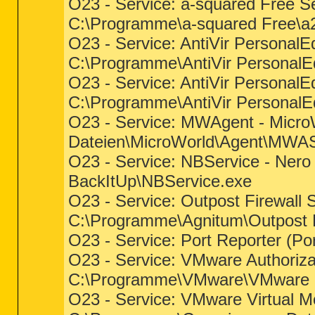
O23 - Service: a-squared Free S
C:\Programme\a-squared Free\a2
O23 - Service: AntiVir PersonalEd
C:\Programme\AntiVir PersonalEd
O23 - Service: AntiVir PersonalE
C:\Programme\AntiVir PersonalEd
O23 - Service: MWAgent - Micro
Dateien\MicroWorld\Agent\MW
O23 - Service: NBService - Ner
BackItUp\NBService.exe
O23 - Service: Outpost Firewall S
C:\Programme\Agnitum\Outpost F
O23 - Service: Port Reporter (Por
O23 - Service: VMware Authoriza
C:\Programme\VMware\VMware P
O23 - Service: VMware Virtual M