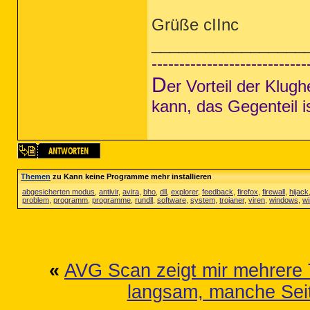
Grüße cIInc
_________________
----------------------------
D
er Vorteil der Klug
kann, das Gegenteil i
Themen
zu Kann keine Programme mehr installieren
abgesicherten modus
,
antivir
,
avira
,
bho
,
dll
,
explorer
,
feedback
,
firefox
,
firewall
,
hijack
problem
,
programm
,
programme
,
rundll
,
software
,
system
,
trojaner
,
viren
,
windows
,
w
«
AVG Scan zeigt mir mehrere T
langsam, manche Seit