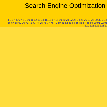
Search Engine Optimization 
1
2
3
4
5
6
7
8
9
10
11
12
13
14
15
16
17
18
19
20
21
22
23
24
25
26
27
28
29
30
31
3
66
67
68
69
70
71
72
73
74
75
76
77
78
79
80
81
82
83
84
85
86
87
88
89
90
91
92
9
120
121
122
123
1