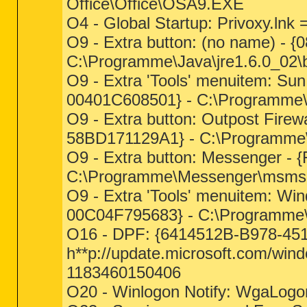
Office\Office\OSA9.EXE
O4 - Global Startup: Privoxy.lnk
O9 - Extra button: (no name) 
C:\Programme\Java\jre1.6.0_02\b
O9 - Extra 'Tools' menuitem: S
00401C608501} - C:\Programme\Ja
O9 - Extra button: Outpost Fire
58BD171129A1} - C:\Programme\Ag
O9 - Extra button: Messenger 
C:\Programme\Messenger\msms
O9 - Extra 'Tools' menuitem: W
00C04F795683} - C:\Programme
O16 - DPF: {6414512B-B978-45
h**p://update.microsoft.com/win
1183460150406
O20 - Winlogon Notify: WgaLo