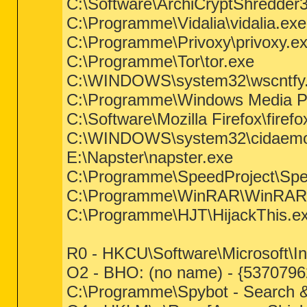
C:\Software\ArchiCryptShredde
C:\Programme\Vidalia\vidalia.exe
C:\Programme\Privoxy\privoxy.e
C:\Programme\Tor\tor.exe
C:\WINDOWS\system32\wscntfy
C:\Programme\Windows Media Pl
C:\Software\Mozilla Firefox\firefo
C:\WINDOWS\system32\cidaemo
E:\Napster\napster.exe
C:\Programme\SpeedProject\S
C:\Programme\WinRAR\WinRAR
C:\Programme\HJT\HijackThis.e
R0 - HKCU\Software\Microsoft\In
O2 - BHO: (no name) - {537079
C:\Programme\Spybot - Search &