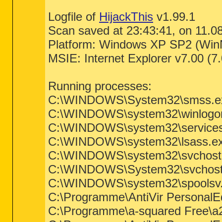
Logfile of
HijackThis
v1.99.1
Scan saved at 23:43:41, on 11.0
Platform: Windows XP SP2 (Win
MSIE: Internet Explorer v7.00 (7
Running processes:
C:\WINDOWS\System32\smss.e
C:\WINDOWS\system32\winlogo
C:\WINDOWS\system32\services
C:\WINDOWS\system32\lsass.e
C:\WINDOWS\system32\svchost
C:\WINDOWS\System32\svchost
C:\WINDOWS\system32\spoolsv
C:\Programme\AntiVir PersonalEd
C:\Programme\a-squared Free\a2