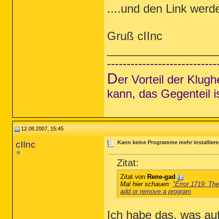
....und den Link werd
Gruß cIInc
_________________
----------------------------
D
er Vorteil der Klug
kann, das Gegenteil i
12.08.2007, 15:45
cIInc
Kann keine Programme mehr installier
Zitat:
Zitat von
Rene-gad
Mal hier schauen:
"Error 1719: Th
add or remove a program
Ich habe das, was auf