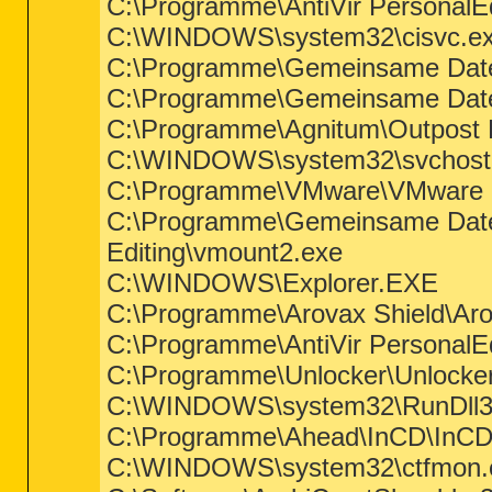
C:\Programme\AntiVir PersonalEd
C:\WINDOWS\system32\cisvc.e
C:\Programme\Gemeinsame Dat
C:\Programme\Gemeinsame Date
C:\Programme\Agnitum\Outpost F
C:\WINDOWS\system32\svchost
C:\Programme\VMware\VMware P
C:\Programme\Gemeinsame Date
Editing\vmount2.exe
C:\WINDOWS\Explorer.EXE
C:\Programme\Arovax Shield\Aro
C:\Programme\AntiVir PersonalEd
C:\Programme\Unlocker\Unlocker
C:\WINDOWS\system32\RunDll3
C:\Programme\Ahead\InCD\InCD
C:\WINDOWS\system32\ctfmon.