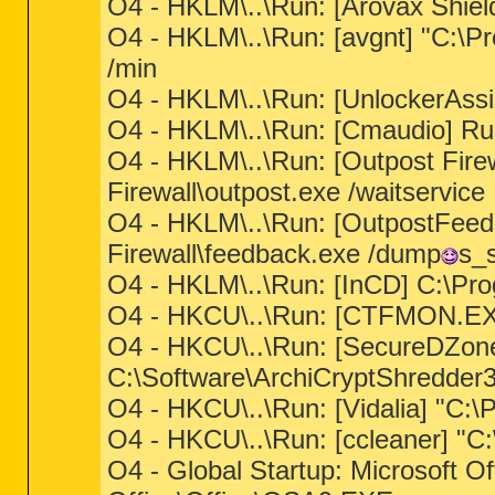
O4 - HKLM\..\Run: [Arovax Shiel
O4 - HKLM\..\Run: [avgnt] "C:\Pr
/min
O4 - HKLM\..\Run: [UnlockerAssi
O4 - HKLM\..\Run: [Cmaudio] Ru
O4 - HKLM\..\Run: [Outpost Fir
Firewall\outpost.exe /waitservice
O4 - HKLM\..\Run: [OutpostFee
Firewall\feedback.exe /dump
s_s
O4 - HKLM\..\Run: [InCD] C:\P
O4 - HKCU\..\Run: [CTFMON.E
O4 - HKCU\..\Run: [SecureDZon
C:\Software\ArchiCryptShredde
O4 - HKCU\..\Run: [Vidalia] "C:\
O4 - HKCU\..\Run: [ccleaner] "
O4 - Global Startup: Microsoft O