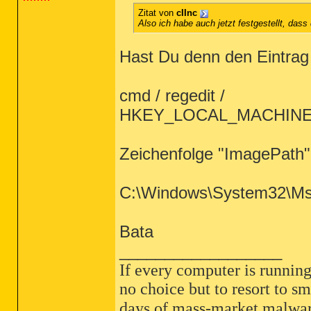
Zitat von
cIInc
Also ich habe auch jetzt festgestellt, dass de
Hast Du denn den Eintrag
cmd / regedit /
HKEY_LOCAL_MACHINE\SY
Zeichenfolge "ImagePath"
C:\Windows\System32\Ms
Bata
__________________
If every computer is running
no choice but to resort to sm
days of mass-market malwar