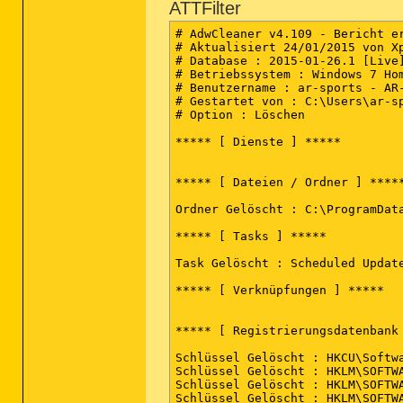
ATTFilter
Schlüssel Gelöscht : HKLM\SOFTW
-\\ Google Chrome v31.0.1650.57

Schlüssel Gelöscht : HKLM\SOFTW
# AdwCleaner v4.109 - Bericht er
Schlüssel Gelöscht : HKLM\Softw
[ Datei : C:\Users\ar-sports\Ap
# Aktualisiert 24/01/2015 von Xp
Schlüssel Gelöscht : HKLM\Softw
# Database : 2015-01-26.1 [Live]
# Betriebssystem : Windows 7 Hom
***** [ Browser ] *****

*************************

# Benutzername : ar-sports - AR-
# Gestartet von : C:\Users\ar-sp
-\\ Internet Explorer v10.0.9200
AdwCleaner[R0].txt - [9260 octet
# Option : Löschen

AdwCleaner[R1].txt - [1052 octet
AdwCleaner[R2].txt - [4844 octet
***** [ Dienste ] *****

-\\ Google Chrome v31.0.1650.48

AdwCleaner[S0].txt - [8879 octet
AdwCleaner[S1].txt - [1116 octet
[ Datei : C:\Users\ar-sports\Ap
AdwCleaner[S2].txt - [4071 octet
***** [ Dateien / Ordner ] *****
########## EOF - C:\AdwCleaner\A
Ordner Gelöscht : C:\ProgramData
*************************

***** [ Tasks ] *****

AdwCleaner[R0].txt - [6853 octet
AdwCleaner[S0].txt - [6575 octet
Task Gelöscht : Scheduled Update
########## EOF - C:\AdwCleaner\A
***** [ Verknüpfungen ] *****

***** [ Registrierungsdatenbank 
Schlüssel Gelöscht : HKCU\Softw
Schlüssel Gelöscht : HKLM\SOFTW
Schlüssel Gelöscht : HKLM\SOFTW
Schlüssel Gelöscht : HKLM\SOFTW