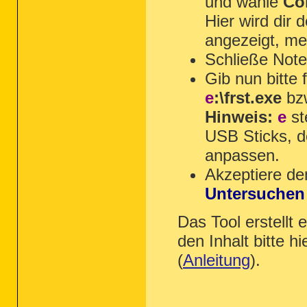
und wähle
Co
Hier wird dir
angezeigt, mer
Schließe Not
Gib nun bitte 
e
:\frst.exe
bz
Hinweis:
e
st
USB Sticks, d
anpassen.
Akzeptiere de
Untersuchen
Das Tool erstellt 
den Inhalt bitte h
(
Anleitung
).