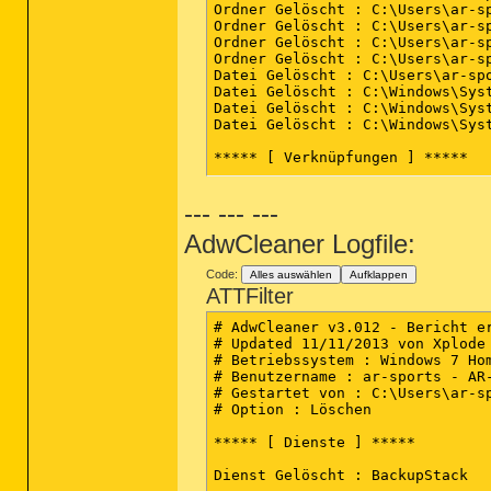
Ordner Gelöscht : C:\Users\ar-sp
Ordner Gelöscht : C:\Users\ar-sp
Ordner Gelöscht : C:\Users\ar-s
Ordner Gelöscht : C:\Users\ar-sp
Datei Gelöscht : C:\Users\ar-sp
Datei Gelöscht : C:\Windows\Syst
Datei Gelöscht : C:\Windows\Syst
Datei Gelöscht : C:\Windows\Syst
***** [ Verknüpfungen ] *****

--- --- ---
***** [ Registrierungsdatenbank 
AdwCleaner Logfile:
Schlüssel Gelöscht : HKLM\SOFTW
Schlüssel Gelöscht : HKLM\SOFTWA
Schlüssel Gelöscht : HKLM\SOFTWA
Code:
Alles auswählen
Aufklappen
Schlüssel Gelöscht : HKLM\SOFTWA
ATTFilter
Schlüssel Gelöscht : HKLM\SOFTWA
Schlüssel Gelöscht : HKLM\SOFTWA
# AdwCleaner v3.012 - Bericht er
Schlüssel Gelöscht : HKLM\SOFTWA
# Updated 11/11/2013 von Xplode

Schlüssel Gelöscht : HKLM\SOFTWA
# Betriebssystem : Windows 7 Hom
Schlüssel Gelöscht : HKLM\SOFTW
# Benutzername : ar-sports - AR-
Schlüssel Gelöscht : HKLM\SOFTW
# Gestartet von : C:\Users\ar-sp
Schlüssel Gelöscht : HKLM\SOFTWA
# Option : Löschen

Schlüssel Gelöscht : HKLM\SOFTWA
Wert Gelöscht : HKLM\SOFTWARE\Mi
***** [ Dienste ] *****

Schlüssel Gelöscht : HKLM\SOFTW
Schlüssel Gelöscht : HKLM\SOFTW
Dienst Gelöscht : BackupStack

Schlüssel Gelöscht : HKLM\SOFTW