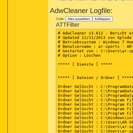
AdwCleaner Logfile:
Infizierte Verzeichnisse: 0

(Keine bösartigen Objekte gefund
Code:
Alles auswählen
Aufklappen
Infizierte Dateien: 5

ATTFilter
C:\Users\ar-sports\AppData\Loca
C:\Users\ar-sports\AppData\Loca
# AdwCleaner v3.012 - Bericht er
C:\Users\ar-sports\AppData\Loca
# Updated 11/11/2013 von Xplode

C:\Users\ar-sports\AppData\Loca
# Betriebssystem : Windows 7 Hom
C:\Users\ar-sports\AppData\Loca
# Benutzername : ar-sports - AR-
# Gestartet von : C:\Users\ar-s
(Ende)

# Option : Löschen

***** [ Dienste ] *****

***** [ Dateien / Ordner ] *****
Ordner Gelöscht : C:\ProgramData
Ordner Gelöscht : C:\ProgramData
Ordner Gelöscht : C:\ProgramData
Ordner Gelöscht : C:\Program Fil
Ordner Gelöscht : C:\Program Fil
Ordner Gelöscht : C:\Program Fil
Ordner Gelöscht : C:\Program Fil
Ordner Gelöscht : C:\Windows\ins
Ordner Gelöscht : C:\Users\AR-SP
Ordner Gelöscht : C:\Users\ar-sp
Ordner Gelöscht : C:\Users\ar-sp