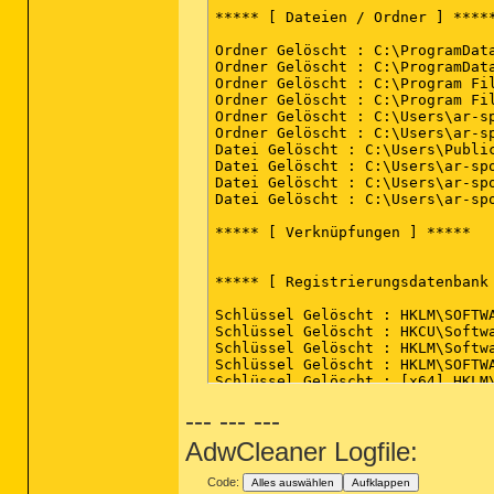
Schlüssel Gelöscht : HKLM\SOFTW
***** [ Dateien / Ordner ] *****
Schlüssel Gelöscht : HKLM\SOFTW
Schlüssel Gelöscht : HKLM\SOFTW
Ordner Gelöscht : C:\ProgramData
Schlüssel Gelöscht : HKLM\SOFTW
Ordner Gelöscht : C:\ProgramData
Schlüssel Gelöscht : HKLM\SOFTW
Ordner Gelöscht : C:\Program Fil
Schlüssel Gelöscht : HKLM\SOFTW
Ordner Gelöscht : C:\Program Fil
Schlüssel Gelöscht : HKLM\SOFTW
Ordner Gelöscht : C:\Users\ar-sp
Schlüssel Gelöscht : HKLM\SOFTW
Ordner Gelöscht : C:\Users\ar-s
Schlüssel Gelöscht : HKCU\Softw
Datei Gelöscht : C:\Users\Public
Schlüssel Gelöscht : HKCU\Softw
Datei Gelöscht : C:\Users\ar-sp
Schlüssel Gelöscht : HKCU\Softw
Datei Gelöscht : C:\Users\ar-spo
Schlüssel Gelöscht : HKCU\Softw
Datei Gelöscht : C:\Users\ar-spo
Schlüssel Gelöscht : HKLM\SOFTW
Schlüssel Gelöscht : HKLM\SOFTW
***** [ Verknüpfungen ] *****

Wert Gelöscht : HKLM\SOFTWARE\M
Wert Gelöscht : HKCU\Software\M
Schlüssel Gelöscht : [x64] HKLM
***** [ Registrierungsdatenbank 
Schlüssel Gelöscht : [x64] HKLM
Schlüssel Gelöscht : [x64] HKLM
Schlüssel Gelöscht : HKLM\SOFTW
Schlüssel Gelöscht : HKCU\Softwa
Schlüssel Gelöscht : HKCU\Softwa
Schlüssel Gelöscht : HKCU\Softwa
Schlüssel Gelöscht : HKLM\Softwa
Schlüssel Gelöscht : HKCU\Softwa
Schlüssel Gelöscht : HKLM\SOFTW
Schlüssel Gelöscht : HKCU\Softwa
Schlüssel Gelöscht : [x64] HKLM
Schlüssel Gelöscht : HKCU\Softwa
Daten Gelöscht : [x64] HKLM\SOF
Schlüssel Gelöscht : HKLM\Softwa
--- --- ---
Schlüssel Gelöscht : HKLM\Softwa
***** [ Browser ] *****

Schlüssel Gelöscht : HKLM\Softwa
AdwCleaner Logfile:
Schlüssel Gelöscht : HKLM\Softwa
-\\ Internet Explorer v11.0.9600
Schlüssel Gelöscht : HKCU\Softw
Code:
Alles auswählen
Aufklappen
Schlüssel Gelöscht : HKCU\Softw