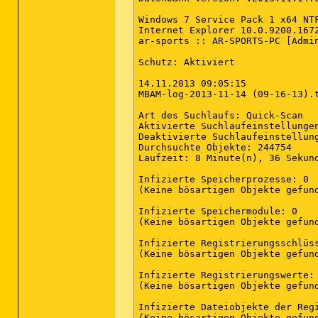
C:\Users\ar-sports\AppData\Loca
C:\Users\ar-sports\AppData\Loca
Windows 7 Service Pack 1 x64 NTF
C:\Users\ar-sports\AppData\Loca
Internet Explorer 10.0.9200.1672
C:\Users\ar-sports\AppData\Roam
ar-sports :: AR-SPORTS-PC [Admin
C:\Users\ar-sports\AppData\Roam
C:\Users\ar-sports\AppData\Roam
Schutz: Aktiviert

(Ende)

14.11.2013 09:05:15

MBAM-log-2013-11-14 (09-16-13).t
Art des Suchlaufs: Quick-Scan

Aktivierte Suchlaufeinstellunge
Deaktivierte Suchlaufeinstellung
Durchsuchte Objekte: 244754

Laufzeit: 8 Minute(n), 36 Sekund
Infizierte Speicherprozesse: 0

(Keine bösartigen Objekte gefund
Infizierte Speichermodule: 0

(Keine bösartigen Objekte gefund
Infizierte Registrierungsschlüss
(Keine bösartigen Objekte gefund
Infizierte Registrierungswerte: 
(Keine bösartigen Objekte gefund
Infizierte Dateiobjekte der Regi
(Keine bösartigen Objekte gefund