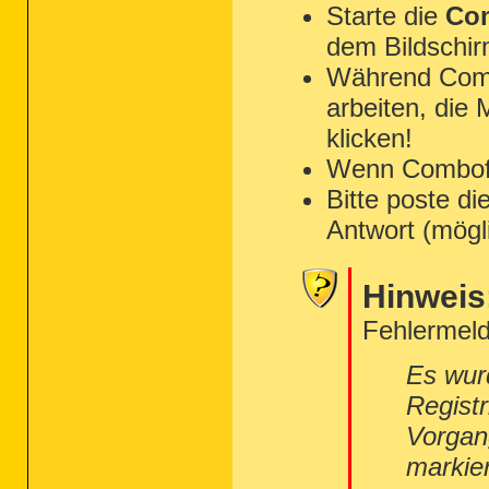
Starte die
Com
dem Bildschir
Während Combo
arbeiten, die
klicken!
Wenn Combofix 
Bitte poste di
Antwort (mögl
Hinweis
Fehlermeld
Es wur
Regist
Vorgan
markie