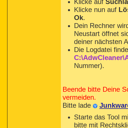
Klicke auf
Suchla
Klicke nun auf
Lö
Ok
.
Dein Rechner wi
Neustart öffnet s
deiner nächsten A
Die Logdatei find
C:\AdwCleaner\A
Nummer).
Beende bitte Deine S
vermeiden.
Bitte lade
Junkwar
Starte das Tool m
bitte mit Rechtskl