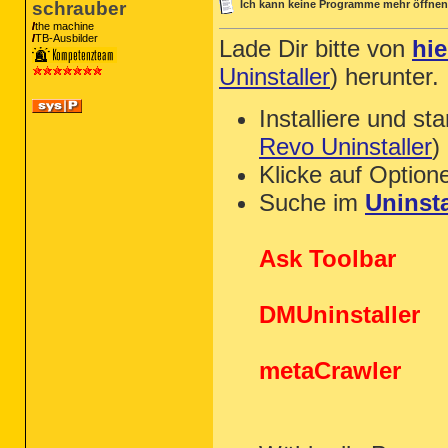
schrauber
Ich kann keine Programme mehr öffnen
the machine
TB-Ausbilder
Lade Dir bitte von
hie
Uninstaller
) herunter.
Installiere und st
Revo Uninstaller
)
Klicke auf Option
Suche im
Uninsta
Ask Toolbar
DMUninstaller
metaCrawler