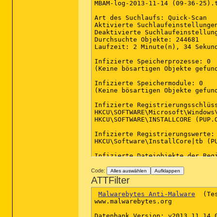
MBAM-log-2013-11-14 (09-36-25).t
Art des Suchlaufs: Quick-Scan

Aktivierte Suchlaufeinstellunge
Deaktivierte Suchlaufeinstellung
Durchsuchte Objekte: 244681

Laufzeit: 2 Minute(n), 34 Sekund
Infizierte Speicherprozesse: 0

(Keine bösartigen Objekte gefund
Infizierte Speichermodule: 0

(Keine bösartigen Objekte gefund
Infizierte Registrierungsschlüss
HKCU\SOFTWARE\Microsoft\Windows
HKCU\SOFTWARE\INSTALLCORE (PUP.O
Infizierte Registrierungswerte: 
HKCU\Software\InstallCore|tb (P
Infizierte Dateiobjekte der Regi
(Keine bösartigen Objekte gefund
Code:
Alles auswählen
Aufklappen
Infizierte Verzeichnisse: 1

ATTFilter
C:\Users\ar-sports\AppData\Roam
Malwarebytes Anti-Malware
  (Te
Infizierte Dateien: 8

www.malwarebytes.org

C:\Users\ar-sports\AppData\Loca
C:\Users\ar-sports\AppData\Loca
Datenbank Version: v2013.11.14.0