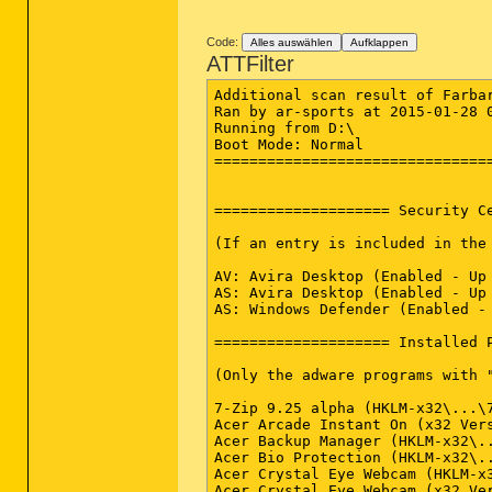
Code:
Alles auswählen
Aufklappen
ATTFilter
Additional scan result of Farbar Recovery Scan Tool (x64) Version: 24-01-2015 01
Ran by ar-sports at 2015-01-28 08:36:48
Running from D:\
Boot Mode: Normal
==========================================================


==================== Security Center ========================

(If an entry is included in the fixlist, it will be removed.)

AV: Avira Desktop (Enabled - Up to date) {4D041356-F94D-285F-8768-AAE50FA36859}
AS: Avira Desktop (Enabled - Up to date) {F665F2B2-DF77-27D1-BDD8-9197742422E4}
AS: Windows Defender (Enabled - Up to date) {D68DDC3A-831F-4fae-9E44-DA132C1ACF46}

==================== Installed Programs ======================

(Only the adware programs with "hidden" flag could be added to the fixlist to unhide them. The adware programs should be uninstalled manually.)

7-Zip 9.25 alpha (HKLM-x32\...\7-Zip) (Version:  - )
Acer Arcade Instant On (x32 Version: 3.1.6.1 - Acer) Hidden
Acer Backup Manager (HKLM-x32\...\InstallShield_{0B61BBD5-DA3C-409A-8730-0C3DC3B0F270}) (Version: 3.0.0.99 - NTI Corporation)
Acer Bio Protection (HKLM-x32\...\InstallShield_{FD588AD4-9150-4A41-83E8-61596E0954E4}) (Version: 7.1.5.6 - Egis Technology Inc.)
Acer Crystal Eye Webcam (HKLM-x32\...\InstallShield_{01FB4998-33C4-4431-85ED-079E3EEFE75D}) (Version: 1.0.1904 - CyberLink Corp.)
Acer Crystal Eye Webcam (x32 Version: 1.0.1904 - CyberLink Corp.) Hidden
Acer ePower Management (HKLM-x32\...\{3DB0448D-AD82-4923-B305-D001E521A964}) (Version: 6.00.3007 - Acer Incorporated)
Acer eRecovery Management (HKLM-x32\...\{7F811A54-5A09-4579-90E1-C93498E230D9}) (Version: 5.00.3502 - Acer Incorporated)
Acer Games (HKLM-x32\...\WildTangent acer Master Uninstall) (Version: 1.0.2.5 - WildTangent)
Acer Registration (HKLM-x32\...\Acer Registration) (Version: 1.04.3502 - Acer Incorporated)
Acer ScreenSaver (HKLM-x32\...\Acer Screensaver) (Version: 1.1.0630.2011 - Acer Incorporated)
Acer Updater (HKLM-x32\...\{EE171732-BEB4-4576-887D-CB62727F01CA}) (Version: 1.02.3500 - Acer Incorporated)
Acer USB Charge Manager (HKLM-x32\...\{F53A49E6-9FB1-4A5A-B1D9-82BA116196B7}) (Version: 1.00.3001 - Acer Incorporated)
Acer VCM (HKLM-x32\...\{047F790A-7A2A-4B6A-AD02-38092BA63DAC}) (Version: 4.05.3501 - Acer Incorporated)
Adobe Flash Player 16 ActiveX (HKLM-x32\...\Adobe Flash Player ActiveX) (Version: 16.0.0.296 - Adobe Systems Incorporated)
Adobe Reader XI (11.0.10) - Deutsch (HKLM-x32\...\{AC76BA86-7AD7-1031-7B44-AB0000000001}) (Version: 11.0.10 - Adobe Systems Incorporated)
Agatha Christie - Death on the Nile (x32 Version: 2.2.0.98 - WildTangent) Hidden
Apple Application Support (HKLM-x32\...\{83CAF0DE-8D3B-4C37-A631-2B8F16EC3031}) (Version: 3.1 - Apple Inc.)
Apple Mobile Device Support (HKLM\...\{BDD99690-3541-4619-9D2A-3CDDB3E15F9E}) (Version: 8.0.5.6 - Apple Inc.)
Ask Toolbar (HKLM-x32\...\{4F524A2D-5637-4300-76A7-A758B70C1500}) (Version: 12.21.0.128 - APN, LLC) <==== ATTENTION
Avira (HKLM-x32\...\{e7c7c227-b742-4878-9425-f09bbf9951db}) (Version: 1.1.27.25527 - Avira Operations & Co. KG)
Avira (x32 Version: 1.1.27.25527 - Avira Operations & Co. KG) Hidden
Avira Free Antivirus (HKLM-x32\...\Avira AntiVir Desktop) (Version: 14.0.7.468 - Avira)
Backup Manager V3 (x32 Version: 3.0.0.99 - NTI Corporation) Hidden
Bejeweled 2 Deluxe (x32 Version: 2.2.0.95 - WildTangent) Hidden
Bing Bar (HKLM-x32\...\{3365E735-48A6-4194-9988-CE59AC5AE503}) (Version: 7.3.132.0 - Microsoft Corporation)
BioExcess (Version: 7.1.5.6 - Egis Technology Inc.) Hidden
Bonjour (HKLM\...\{6E3610B2-430D-4EB0-81E3-2B57E8B9DE8D}) (Version: 3.0.0.10 - Apple Inc.)
CDBurnerXP (HKLM-x32\...\{7E265513-8CDA-4631-B696-F40D983F3B07}_is1) (Version: 4.5.1.4003 - CDBurnerXP)
Chuzzle Deluxe (x32 Version: 2.2.0.95 - WildTangent) Hidden
clear.fi (HKLM-x32\...\InstallShield_{2637C347-9DAD-11D6-9EA2-00055D0CA761}) (Version: 1.0.2228.10 - CyberLink Corp.)
clear.fi (x32 Version: 1.0.1517_36458 - CyberLink Corp.) Hidden
clear.fi (x32 Version: 1.0.2228.10 - CyberLink Corp.) Hi