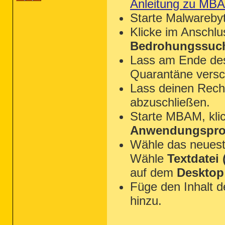
Anleitung zu MB
Starte Malwareby
Klicke im Anschl
Bedrohungssuch
Lass am Ende des 
Quarantäne versc
Lass deinen Rechn
abzuschließen.
Starte MBAM, kli
Anwendungsprot
Wähle das neues
Wähle
Textdatei (
auf dem
Desktop
Füge den Inhalt 
hinzu.