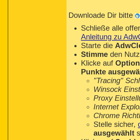
Downloade Dir bitte
Schließe alle of
Anleitung zu Adw
Starte die
AdwCle
Stimme
den Nutz
Klicke auf
Optio
Punkte ausgewä
"Tracing" Sch
Winsock Einst
Proxy Einstel
Internet Explo
Chrome Richtl
Stelle sicher,
ausgewählt
s