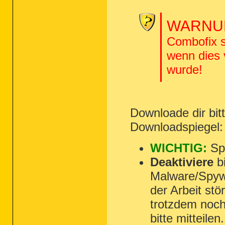
WARNUN
Combofix s
wenn dies
wurde!
Downloade dir bi
Downloadspiegel
WICHTIG:
Spe
Deaktiviere
bi
Malware/Spyw
der Arbeit st
trotzdem noch
bitte mitteilen.