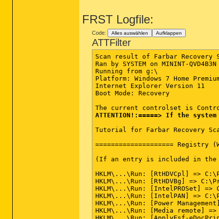
FRST Logfile:
Code:
Alles auswählen
Aufklappen
ATTFilter
Scan result of Farbar Recovery S
Ran by SYSTEM on MININT-QVD4B3N 
Running from g:\

Platform: Windows 7 Home Premiu
Internet Explorer Version 11

Boot Mode: Recovery

ATTENTION!:=====> If the system