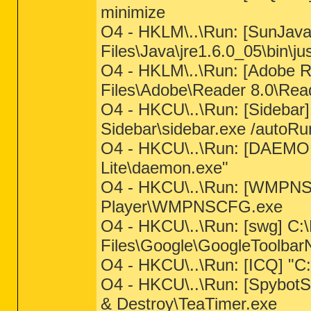
minimize
O4 - HKLM\..\Run: [SunJav
Files\Java\jre1.6.0_05\bin\j
O4 - HKLM\..\Run: [Adobe 
Files\Adobe\Reader 8.0\Rea
O4 - HKCU\..\Run: [Sidebar
Sidebar\sidebar.exe /autoRu
O4 - HKCU\..\Run: [DAEMON
Lite\daemon.exe"
O4 - HKCU\..\Run: [WMPNS
Player\WMPNSCFG.exe
O4 - HKCU\..\Run: [swg] C:
Files\Google\GoogleToolbarN
O4 - HKCU\..\Run: [ICQ] "C:
O4 - HKCU\..\Run: [SpybotS
& Destroy\TeaTimer.exe