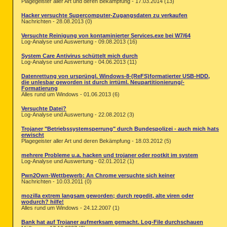
Plagegeister aller Art und deren Bekämpfung - 17.03.2014 (13)
Hacker versuchte Supercomputer-Zugangsdaten zu verkaufen
Nachrichten - 28.08.2013 (0)
Versuchte Reinigung von kontaminierter Services.exe bei W7/64
Log-Analyse und Auswertung - 09.08.2013 (16)
System Care Antivirus schüttelt mich durch
Log-Analyse und Auswertung - 04.06.2013 (11)
Datenrettung von ursprüngl. Windows-8-(ReFS)formatierter USB-HDD,
die unlesbar geworden ist durch irrtüml. Neupartitionierung/-
Formatierung
Alles rund um Windows - 01.06.2013 (6)
Versuchte Datei?
Log-Analyse und Auswertung - 22.08.2012 (3)
Trojaner "Betriebssystemsperrung" durch Bundespolizei - auch mich hats
erwischt
Plagegeister aller Art und deren Bekämpfung - 18.03.2012 (5)
mehrere Probleme u.a. hacken und trojaner oder rootkit im system
Log-Analyse und Auswertung - 02.01.2012 (1)
Pwn2Own-Wettbewerb: An Chrome versuchte sich keiner
Nachrichten - 10.03.2011 (0)
mozilla extrem langsam geworden; durch regedit, alte viren oder
wodurch? hilfe!
Alles rund um Windows - 24.12.2007 (1)
Bank hat auf Trojaner aufmerksam gemacht. Log-File durchschauen