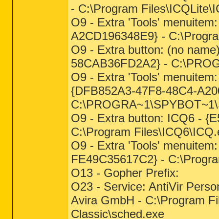
- C:\Program Files\ICQLite\
O9 - Extra 'Tools' menuitem
A2CD196348E9} - C:\Program
O9 - Extra button: (no nam
58CAB36FD2A2} - C:\PROG
O9 - Extra 'Tools' menuitem:
{DFB852A3-47F8-48C4-A20
C:\PROGRA~1\SPYBOT~1\SD
O9 - Extra button: ICQ6 -
C:\Program Files\ICQ6\ICQ.
O9 - Extra 'Tools' menuite
FE49C35617C2} - C:\Progra
O13 - Gopher Prefix:
O23 - Service: AntiVir Person
Avira GmbH - C:\Program Fil
Classic\sched.exe