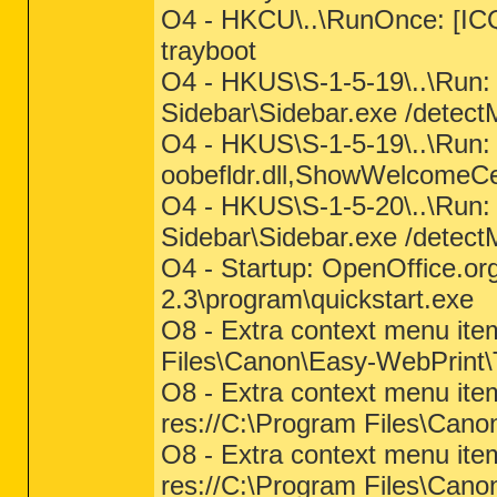
O4 - HKCU\..\RunOnce: [ICQ 
trayboot
O4 - HKUS\S-1-5-19\..\Run
Sidebar\Sidebar.exe /dete
O4 - HKUS\S-1-5-19\..\Run:
oobefldr.dll,ShowWelcomeC
O4 - HKUS\S-1-5-20\..\Run
Sidebar\Sidebar.exe /det
O4 - Startup: OpenOffice.or
2.3\program\quickstart.exe
O8 - Extra context menu ite
Files\Canon\Easy-WebPrint\T
O8 - Extra context menu ite
res://C:\Program Files\Cano
O8 - Extra context menu ite
res://C:\Program Files\Cano