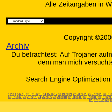
Alle Zeitangaben in W
Copyright ©200
Archiv
Du betrachtest: Auf Trojaner a
dem man mich versuchte
Search Engine Optimization 
1
2
3
4
5
6
7
8
9
10
11
12
13
14
15
16
17
18
19
20
21
22
23
24
25
26
27
28
29
30
31
3
66
67
68
69
70
71
72
73
74
75
76
77
78
79
80
81
82
83
84
85
86
87
88
89
90
91
92
9
120
121
122
123
1