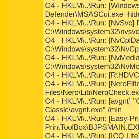
O4 - HKLM\..\Run: [Window
Defender\MSASCui.exe -hid
O4 - HKLM\..\Run: [NvSvc
C:\Windows\system32\nvsvc.
O4 - HKLM\..\Run: [NvCpl
C:\Windows\system32\NvCpl.
O4 - HKLM\..\Run: [NvMed
C:\Windows\system32\NvMcTr
O4 - HKLM\..\Run: [RtHDVC
O4 - HKLM\..\Run: [NeroFil
Files\Nero\Lib\NeroCheck.e
O4 - HKLM\..\Run: [avgnt] "C
Classic\avgnt.exe" /min
O4 - HKLM\..\Run: [Easy-Pr
PrintToolBox\BJPSMAIN.EXE
O4 - HKLM\..\Run: [ICQ Lite