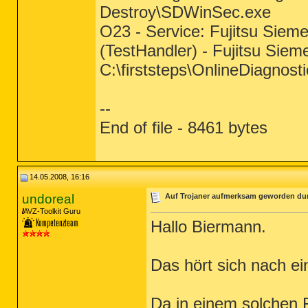
Destroy\SDWinSec.exe
O23 - Service: Fujitsu Siem
(TestHandler) - Fujitsu Sie
C:\firststeps\OnlineDiagnos
--
End of file - 8461 bytes
14.05.2008, 16:16
undoreal
Auf Trojaner aufmerksam geworden du
AVZ-Toolkit Guru
Hallo Biermann.
Das hört sich nach e
Da in einem solchen F