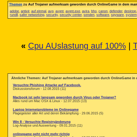
Themen
zu Auf Trojaner aufmerksam geworden durch OnlineGame in dem man
adobe
,
antivir
,
auf einmal
,
avg
,
avgnt
,
avgnt.exe
,
avira
,
bho
,
canon
,
defender
,
desktop
rundll
,
safer networking
,
security
,
security center
,
senden
,
software
,
spyware
,
system
«
Cpu AUslastung auf 100%
|
T
Ähnliche Themen: Auf Trojaner aufmerksam geworden durch OnlineGame in
Versuchte Phishing Attacke auf Facebook.
Diskussionsforum - 12.08.2015 (11)
Macbook ist sehr langsam geworden durch Virus oder Trojaner?
Alles rund um Mac OSX & Linux - 12.07.2015 (13)
Laptop Internetprobleme im Onlinegame
Plagegeister aller Art und deren Bekämpfung - 29.06.2015 (5)
Win 8 - Versuchte Registryänderung
Log-Analyse und Auswertung - 09.01.2015 (11)
onlinegame geht nicht mehr richtig