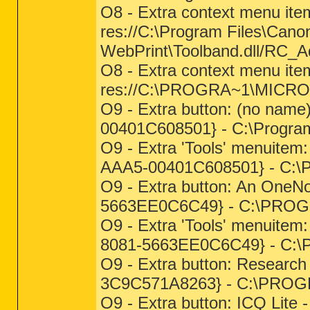
O8 - Extra context menu ite
res://C:\Program Files\Cano
WebPrint\Toolband.dll/RC_A
O8 - Extra context menu ite
res://C:\PROGRA~1\MICRO
O9 - Extra button: (no na
00401C608501} - C:\Program F
O9 - Extra 'Tools' menuite
AAA5-00401C608501} - C:\Pro
O9 - Extra button: An OneN
5663EE0C6C49} - C:\PROGR
O9 - Extra 'Tools' menuite
8081-5663EE0C6C49} - C:\
O9 - Extra button: Resear
3C9C571A8263} - C:\PROG
O9 - Extra button: ICQ Li