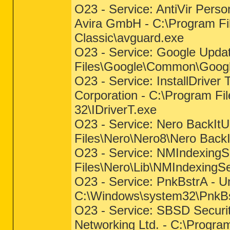
O23 - Service: AntiVir Perso
Avira GmbH - C:\Program Fil
Classic\avguard.exe
O23 - Service: Google Updat
Files\Google\Common\Googl
O23 - Service: InstallDriver
Corporation - C:\Program Fil
32\IDriverT.exe
O23 - Service: Nero BackItU
Files\Nero\Nero8\Nero Back
O23 - Service: NMIndexingS
Files\Nero\Lib\NMIndexingSe
O23 - Service: PnkBstrA - 
C:\Windows\system32\PnkB
O23 - Service: SBSD Securi
Networking Ltd. - C:\Progra