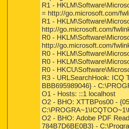
R1 - HKLM\Software\Microso
= http://go.microsoft.com/fw
R1 - HKLM\Software\Microsof
http://go.microsoft.com/fwli
R0 - HKLM\Software\Microsof
http://go.microsoft.com/fwli
R0 - HKLM\Software\Microsof
R0 - HKLM\Software\Microso
R0 - HKCU\Software\Microsof
R3 - URLSearchHook: ICQ T
BBB695989046} - C:\PROGR
O1 - Hosts: ::1 localhost
O2 - BHO: XTTBPos00 - {0
C:\PROGRA~1\ICQTOO~1\too
O2 - BHO: Adobe PDF Read
784B7D6BE0B3} - C:\Progr