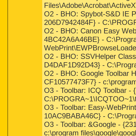
Files\Adobe\Acrobat\ActiveX
O2 - BHO: Spybot-S&D IE P
206D7942484F} - C:\PROG
O2 - BHO: Canon Easy Web 
4BC42A6A46BE} - C:\Progra
WebPrint\EWPBrowseLoader
O2 - BHO: SSVHelper Clas
D4DAF1D92D43} - C:\Program 
O2 - BHO: Google Toolbar 
CF10577473F7} - c:\program f
O3 - Toolbar: ICQ Toolbar 
C:\PROGRA~1\ICQTOO~1\too
O3 - Toolbar: Easy-WebPri
10AC9BABA46C} - C:\Progra
O3 - Toolbar: &Google - {
c:\program files\google\googl