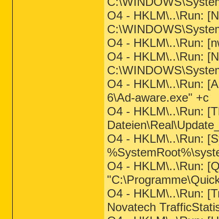
C:\WINDOWS\System3
O4 - HKLM\..\Run: 
C:\WINDOWS\System3
O4 - HKLM\..\Run: [nw
O4 - HKLM\..\Run: [
C:\WINDOWS\System
O4 - HKLM\..\Run: [
6\Ad-aware.exe" +c
O4 - HKLM\..\Run: [
Dateien\Real\Update
O4 - HKLM\..\Run: [S
%SystemRoot%\syste
O4 - HKLM\..\Run: [Q
"C:\Programme\QuickT
O4 - HKLM\..\Run: [T
Novatech TrafficStatis