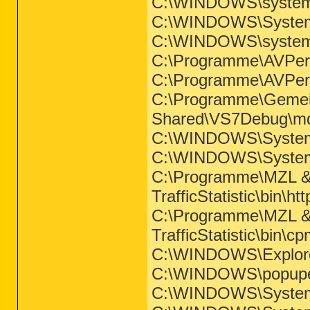
C:\WINDOWS\system
C:\WINDOWS\System
C:\WINDOWS\system3
C:\Programme\AVPe
C:\Programme\AVPe
C:\Programme\Gemei
Shared\VS7Debug\m
C:\WINDOWS\System
C:\WINDOWS\System
C:\Programme\MZL &
TrafficStatistic\bin\
C:\Programme\MZL &
TrafficStatistic\bin
C:\WINDOWS\Explor
C:\WINDOWS\popupe
C:\WINDOWS\System