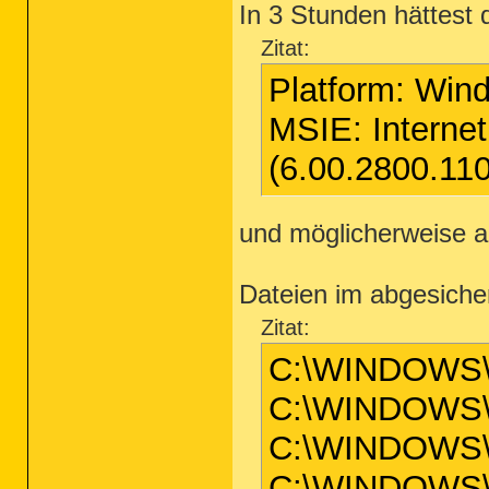
In 3 Stunden hättest
Zitat:
Platform: Win
MSIE: Interne
(6.00.2800.11
und möglicherweise au
Dateien im abgesiche
Zitat:
C:\WINDOWS\
C:\WINDOWS\
C:\WINDOWS\S
C:\WINDOWS\