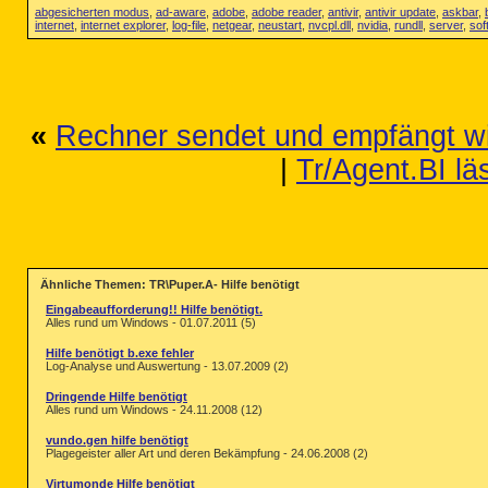
abgesicherten modus
,
ad-aware
,
adobe
,
adobe reader
,
antivir
,
antivir update
,
askbar
,
internet
,
internet explorer
,
log-file
,
netgear
,
neustart
,
nvcpl.dll
,
nvidia
,
rundll
,
server
,
sof
«
Rechner sendet und empfängt wi
|
Tr/Agent.BI lä
Ähnliche Themen: TR\Puper.A- Hilfe benötigt
Eingabeaufforderung!! Hilfe benötigt.
Alles rund um Windows - 01.07.2011 (5)
Hilfe benötigt b.exe fehler
Log-Analyse und Auswertung - 13.07.2009 (2)
Dringende Hilfe benötigt
Alles rund um Windows - 24.11.2008 (12)
vundo.gen hilfe benötigt
Plagegeister aller Art und deren Bekämpfung - 24.06.2008 (2)
Virtumonde Hilfe benötigt