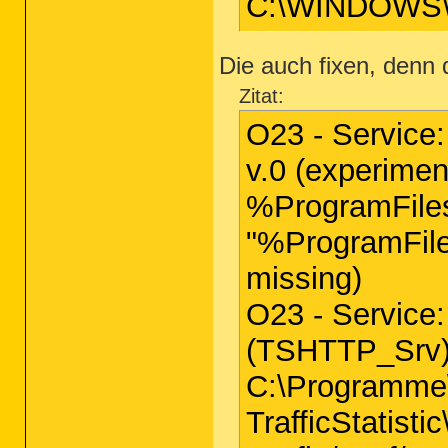
C:\WINDOWS\
Die auch fixen, denn 
Zitat:
O23 - Service
v.0 (experimen
%ProgramFiles
"%ProgramFile
missing)
O23 - Service:
(TSHTTP_Srv)
C:\Programme
TrafficStatist