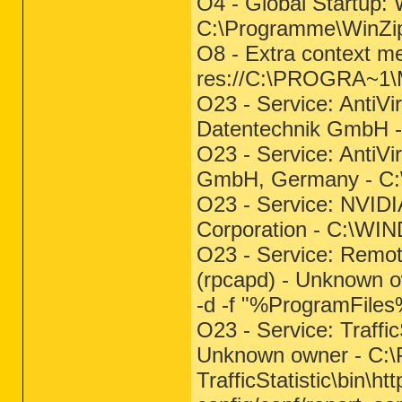
O4 - Global Startup: 
C:\Programme\WinZ
O8 - Extra context me
res://C:\PROGRA~1
O23 - Service: AntiVi
Datentechnik GmbH 
O23 - Service: Anti
GmbH, Germany - C
O23 - Service: NVIDI
Corporation - C:\W
O23 - Service: Remot
(rpcapd) - Unknown 
-d -f "%ProgramFiles%
O23 - Service: Traff
Unknown owner - C:
TrafficStatistic\bin\h