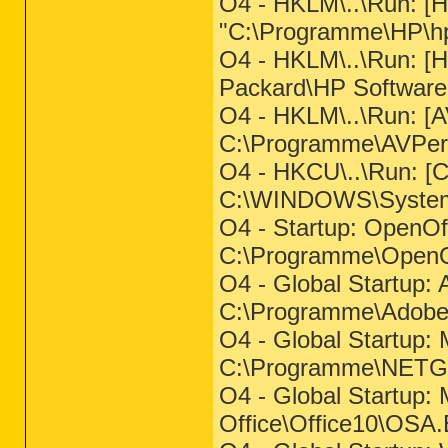
O4 - HKLM\..\Run: [
"C:\Programme\HP\h
O4 - HKLM\..\Run: [
Packard\HP Softwar
O4 - HKLM\..\Run: [A
C:\Programme\AVPer
O4 - HKCU\..\Run: 
C:\WINDOWS\System
O4 - Startup: OpenOff
C:\Programme\OpenOff
O4 - Global Startup: 
C:\Programme\Adobe\
O4 - Global Startup: M
C:\Programme\NETG
O4 - Global Startup: 
Office\Office10\OSA