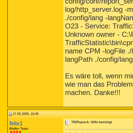
config/conf/report_s
log/http_server.log 
./config/lang -langN
O23 - Service: Traff
Unknown owner - C:
TrafficStatistic\bin\
name CPM -logFile ./
langPath ./config/la
Es wäre toll, wenn m
wie man das Problem 
machen. Danke!!!
17.05.2005, 16:45
felix1
TR\Puper.A- Hilfe benötigt
Helfer-Team