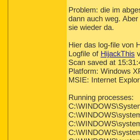
Problem: die im abges
dann auch weg. Aber
sie wieder da.
Hier das log-file von 
Logfile of
HijackThis
v
Scan saved at 15:31:
Platform: Windows X
MSIE: Internet Explo
Running processes:
C:\WINDOWS\System
C:\WINDOWS\system3
C:\WINDOWS\system3
C:\WINDOWS\system3