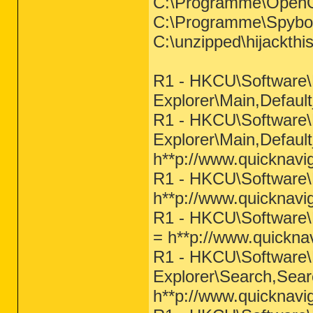
C:\Programme\OpenOff
C:\Programme\Spybot
C:\unzipped\hijackthi
R1 - HKCU\Software\M
Explorer\Main,Defau
R1 - HKCU\Software\M
Explorer\Main,Defau
h**p://www.quicknav
R1 - HKCU\Software\M
h**p://www.quicknavi
R1 - HKCU\Software\M
= h**p://www.quickn
R1 - HKCU\Software\M
Explorer\Search,Sear
h**p://www.quicknav