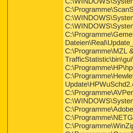
C:\WINDOWS\System
C:\Programme\ScanS
C:\WINDOWS\System
C:\WINDOWS\System3
C:\Programme\Geme
Dateien\Real\Update
C:\Programme\MZL &
TrafficStatistic\bin\gu
C:\Programme\HP\hp
C:\Programme\Hewlet
Update\HPWuSchd2.
C:\Programme\AVPe
C:\WINDOWS\System
C:\Programme\Adobe\
C:\Programme\NETG
C:\Programme\WinZ