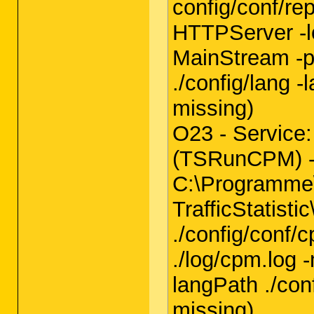
config/conf/re
HTTPServer -lo
MainStream -p
./config/lang
missing)
O23 - Service:
(TSRunCPM) -
C:\Programme
TrafficStatist
./config/conf/
./log/cpm.log
langPath ./co
missing)