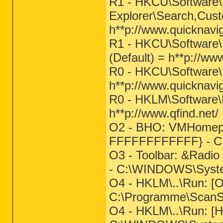
R1 - HKCU\Software\M
Explorer\Search,Cus
h**p://www.quicknav
R1 - HKCU\Software\M
(Default) = h**p://w
R0 - HKCU\Software\M
h**p://www.quicknavi
R0 - HKLM\Software\M
h**p://www.qfind.net/
O2 - BHO: VMHomep
FFFFFFFFFFFF} - C
O3 - Toolbar: &Radi
- C:\WINDOWS\Syst
O4 - HKLM\..\Run: [
C:\Programme\ScanS
O4 - HKLM\..\Run: [HP