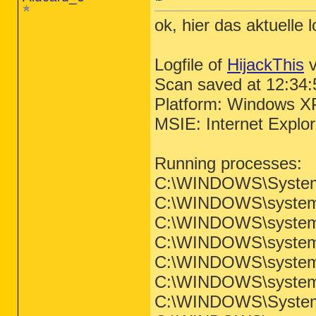
ok, hier das aktuelle l
Logfile of
HijackThis
v
Scan saved at 12:34:
Platform: Windows X
MSIE: Internet Explo
Running processes:
C:\WINDOWS\System
C:\WINDOWS\system3
C:\WINDOWS\system3
C:\WINDOWS\system3
C:\WINDOWS\system3
C:\WINDOWS\system
C:\WINDOWS\System