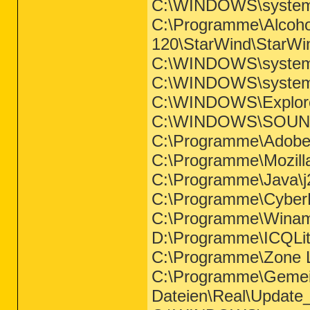
C:\WINDOWS\system3
C:\Programme\Alcohol
120\StarWind\StarWi
C:\WINDOWS\system
C:\WINDOWS\system3
C:\WINDOWS\Explor
C:\WINDOWS\SOU
C:\Programme\Adobe\A
C:\Programme\Mozilla 
C:\Programme\Java\j2
C:\Programme\Cyber
C:\Programme\Wina
D:\Programme\ICQLit
C:\Programme\Zone L
C:\Programme\Geme
Dateien\Real\Update