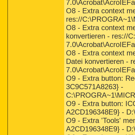
7.0\Acrobat\AcroIEFa
O8 - Extra context me
res://C:\PROGRA~1
O8 - Extra context m
konvertieren - res:/
7.0\Acrobat\AcroIEFa
O8 - Extra context m
Datei konvertieren -
7.0\Acrobat\AcroIEFa
O9 - Extra button: 
3C9C571A8263} -
C:\PROGRA~1\MICR
O9 - Extra button: I
A2CD196348E9} - D:\
O9 - Extra 'Tools' m
A2CD196348E9} - D:\