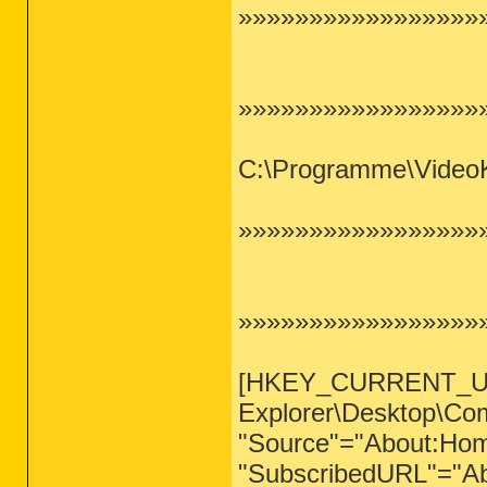
»»»»»»»»»»»»»»»»»»
»»»»»»»»»»»»»»»»»
C:\Programme\Video
»»»»»»»»»»»»»»»»»»
»»»»»»»»»»»»»»»»»»
[HKEY_CURRENT_USER
Explorer\Desktop\Co
"Source"="About
:Ho
"SubscribedURL"="A