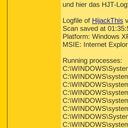
und hier das HJT-Logf
Logfile of
HijackThis
v
Scan saved at 01:35:
Platform: Windows X
MSIE: Internet Explo
Running processes:
C:\WINDOWS\System
C:\WINDOWS\system3
C:\WINDOWS\system3
C:\WINDOWS\system3
C:\WINDOWS\system3
C:\WINDOWS\system
C:\WINDOWS\System
C:\WINDOWS\system3