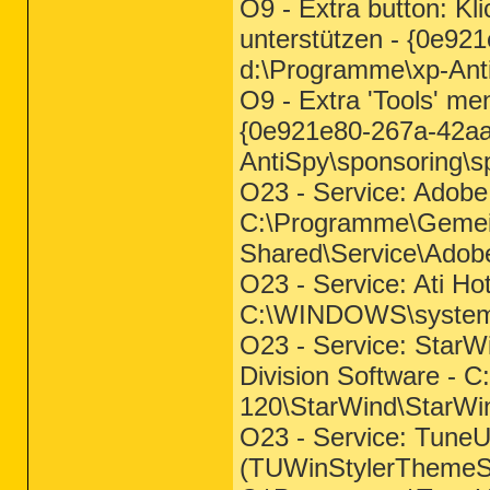
O9 - Extra button: Kl
unterstützen - {0e9
d:\Programme\xp-Ant
O9 - Extra 'Tools' me
{0e921e80-267a-42aa
AntiSpy\sponsoring\
O23 - Service: Adobe
C:\Programme\Gemei
Shared\Service\Adob
O23 - Service: Ati Ho
C:\WINDOWS\system3
O23 - Service: StarW
Division Software - 
120\StarWind\StarWi
O23 - Service: Tune
(TUWinStylerThemeS