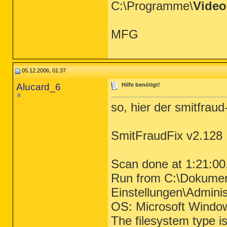
C:\Programme\
Vide
MFG
05.12.2006, 01:37
Alucard_6
Hilfe benötigt!
so, hier der smitfraud
SmitFraudFix v2.128
Scan done at 1:21:00
Run from C:\Dokume
Einstellungen\Adminis
OS: Microsoft Windo
The filesystem type 