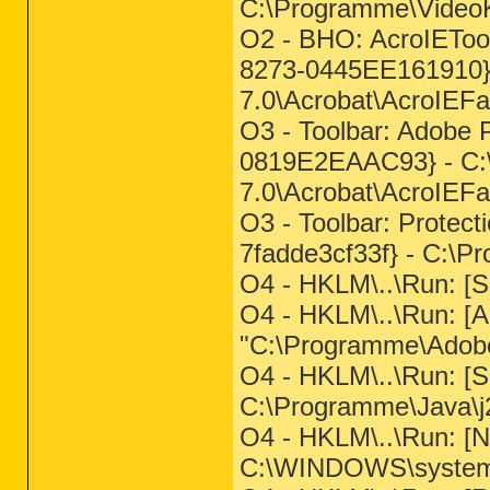
C:\Programme\VideoK
O2 - BHO: AcroIEToo
8273-0445EE161910}
7.0\Acrobat\AcroIEFav
O3 - Toolbar: Adobe
0819E2EAAC93} - C:
7.0\Acrobat\AcroIEFav
O3 - Toolbar: Protec
7fadde3cf33f} - C:\P
O4 - HKLM\..\Run:
O4 - HKLM\..\Run: [Ac
"C:\Programme\Adobe\A
O4 - HKLM\..\Run: [
C:\Programme\Java\j2
O4 - HKLM\..\Run: [N
C:\WINDOWS\system