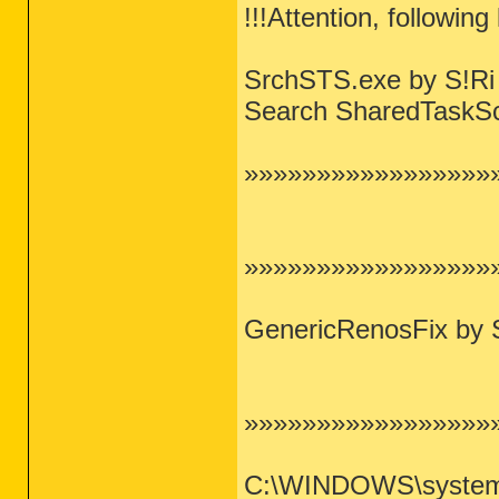
!!!Attention, following
SrchSTS.exe by S!Ri
Search SharedTaskSch
»»»»»»»»»»»»»»»»»»»
»»»»»»»»»»»»»»»»»»
GenericRenosFix by 
»»»»»»»»»»»»»»»»»»»»
C:\WINDOWS\system32