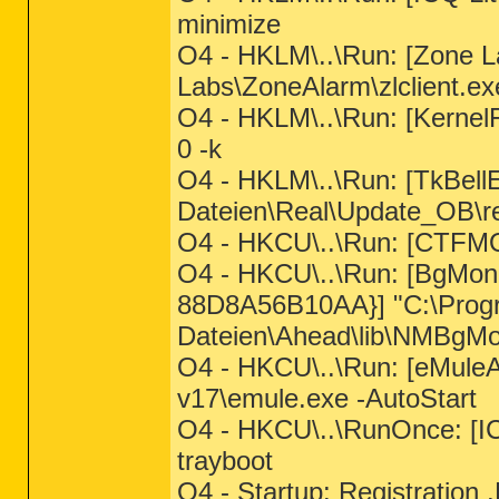
minimize
O4 - HKLM\..\Run: [Zone L
Labs\ZoneAlarm\zlclient.ex
O4 - HKLM\..\Run: [Kerne
0 -k
O4 - HKLM\..\Run: [TkBel
Dateien\Real\Update_OB\re
O4 - HKCU\..\Run: [CTF
O4 - HKCU\..\Run: [BgMon
88D8A56B10AA}] "C:\Pro
Dateien\Ahead\lib\NMBgMon
O4 - HKCU\..\Run: [eMuleA
v17\emule.exe -AutoStart
O4 - HKCU\..\RunOnce: [IC
trayboot
O4 - Startup: Registration