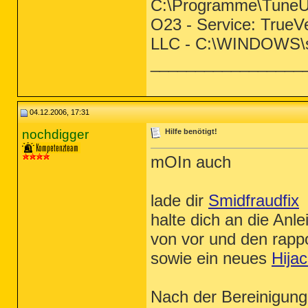
C:\Programme\TuneUp
O23 - Service: TrueVe
LLC - C:\WINDOWS\
_________________
04.12.2006, 17:31
nochdigger
Hilfe benötigt!
mOIn auch
lade dir
Smidfraudfix
halte dich an die Anle
von vor und den rappo
sowie ein neues
Hija
Nach der Bereinigung