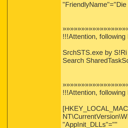
"FriendlyName"="Die
»»»»»»»»»»»»»»»»»»
!!!Attention, following
SrchSTS.exe by S!Ri
Search SharedTaskSch
»»»»»»»»»»»»»»»»»»
!!!Attention, following
[HKEY_LOCAL_MACH
NT\CurrentVersion\W
"AppInit_DLLs"=""