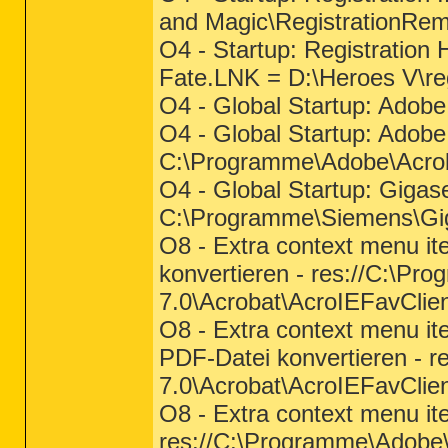
and Magic\RegistrationRem
O4 - Startup: Registration
Fate.LNK = D:\Heroes V\reg
O4 - Global Startup: Adobe
O4 - Global Startup: Adob
C:\Programme\Adobe\Acrob
O4 - Global Startup: Gigas
C:\Programme\Siemens\G
O8 - Extra context menu i
konvertieren - res://C:\P
7.0\Acrobat\AcroIEFavClien
O8 - Extra context menu i
PDF-Datei konvertieren - 
7.0\Acrobat\AcroIEFavClien
O8 - Extra context menu it
res://C:\Programme\Adobe