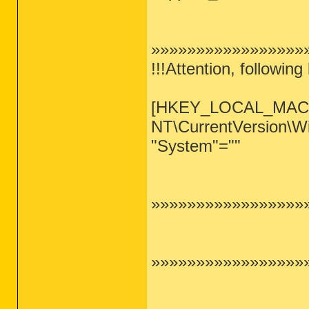
»»»»»»»»»»»»»»»»»»
!!!Attention, following
[HKEY_LOCAL_MACH
NT\CurrentVersion\Wi
"System"=""
»»»»»»»»»»»»»»»»»»
»»»»»»»»»»»»»»»»»»»»