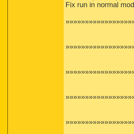
Fix run in normal mo
»»»»»»»»»»»»»»»»»»
»»»»»»»»»»»»»»»»
»»»»»»»»»»»»»»»»»
»»»»»»»»»»»»»»»»
»»»»»»»»»»»»»»»»»