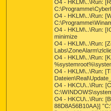
O4 - HKLM\..\Run: [
C:\Programme\Cyber
O4 - HKLM\..\Run: [
C:\Programme\Wina
O4 - HKLM\..\Run: [I
minimize
O4 - HKLM\..\Run: [
Labs\ZoneAlarm\zlcli
O4 - HKLM\..\Run: [K
%systemroot%\syste
O4 - HKLM\..\Run: [
Dateien\Real\Update
O4 - HKCU\..\Run: 
C:\WINDOWS\system
O4 - HKCU\..\Run: [
88D8A56B10AA}] "C