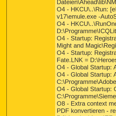
Dateien\Ahead\lib\N
O4 - HKCU\..\Run: [
v17\emule.exe -AutoS
O4 - HKCU\..\RunOnce
D:\Programme\ICQLite
O4 - Startup: Regist
Might and Magic\Regi
O4 - Startup: Regist
Fate.LNK = D:\Heroes
O4 - Global Startup:
O4 - Global Startup:
C:\Programme\Adobe\
O4 - Global Startup:
C:\Programme\Sieme
O8 - Extra context m
PDF konvertieren - r