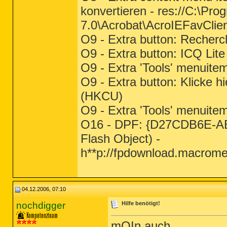
konvertieren - res://C:\P
7.0\Acrobat\AcroIEFavClien
O9 - Extra button: Recher
O9 - Extra button: ICQ Lit
O9 - Extra 'Tools' menuite
O9 - Extra button: Klicke h
(HKCU)
O9 - Extra 'Tools' menuite
O16 - DPF: {D27CDB6E-A
Flash Object) -
h**p://fpdownload.macrome
04.12.2006, 07:10
nochdigger
Hilfe benötigt!
mOIn auch