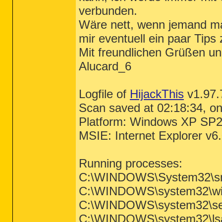
verbunden.
Wäre nett, wenn jemand ma
mir eventuell ein paar Tips
Mit freundlichen Grüßen un
Alucard_6
Logfile of
HijackThis
v1.97.
Scan saved at 02:18:34, o
Platform: Windows XP SP2
MSIE: Internet Explorer v6
Running processes:
C:\WINDOWS\System32\s
C:\WINDOWS\system32\wi
C:\WINDOWS\system32\ser
C:\WINDOWS\system32\ls