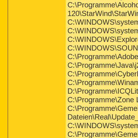
C:\Programme\Alcohol
120\StarWind\StarWi
C:\WINDOWS\system
C:\WINDOWS\system3
C:\WINDOWS\Explor
C:\WINDOWS\SOU
C:\Programme\Adobe\A
C:\Programme\Java\j2
C:\Programme\Cyber
C:\Programme\Wina
D:\Programme\ICQLit
C:\Programme\Zone L
C:\Programme\Geme
Dateien\Real\Update
C:\WINDOWS\system
C:\Programme\Gemei