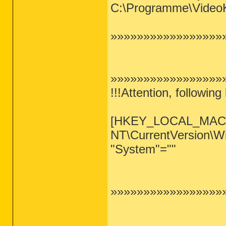
C:\Programme\Video
»»»»»»»»»»»»»»»»»»»
»»»»»»»»»»»»»»»»»»
!!!Attention, following
[HKEY_LOCAL_MACH
NT\CurrentVersion\Wi
"System"=""
»»»»»»»»»»»»»»»»»»»