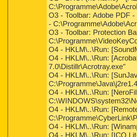
C:\Programme\Adobe\Acroba
O3 - Toolbar: Adobe PDF
- C:\Programme\Adobe\Acro
O3 - Toolbar: Protection B
C:\Programme\VideoKeyCode
O4 - HKLM\..\Run: [Sou
O4 - HKLM\..\Run: [Acroba
7.0\Distillr\Acrotray.exe"
O4 - HKLM\..\Run: [SunJa
C:\Programme\Java\j2re1.4
O4 - HKLM\..\Run: [NeroFi
C:\WINDOWS\system32\Ne
O4 - HKLM\..\Run: [Remote
C:\Programme\CyberLink
O4 - HKLM\..\Run: [Wina
O4 - HKLM\..\Run: [ICQ Li