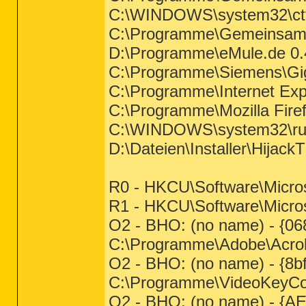
C:\WINDOWS\system32\ct
C:\Programme\Gemeinsame
D:\Programme\eMule.de 0.
C:\Programme\Siemens\G
C:\Programme\Internet E
C:\Programme\Mozilla Firef
C:\WINDOWS\system32\run
D:\Dateien\Installer\Hijack
R0 - HKCU\Software\Microso
R1 - HKCU\Software\Microso
O2 - BHO: (no name) - {
C:\Programme\Adobe\Acroba
O2 - BHO: (no name) - {8b
C:\Programme\VideoKeyCod
O2 - BHO: (no name) - {A