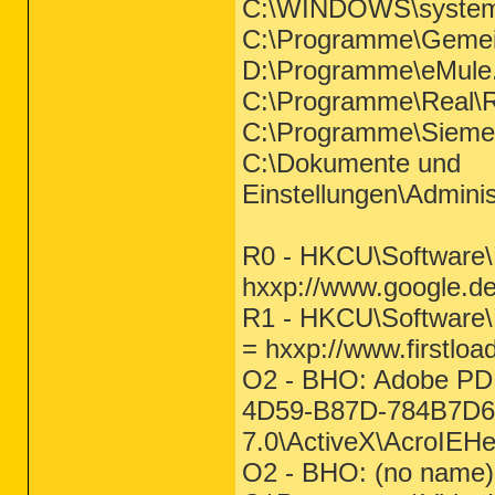
C:\WINDOWS\system
C:\Programme\Gemei
D:\Programme\eMule.
C:\Programme\Real\R
C:\Programme\Sieme
C:\Dokumente und
Einstellungen\Adminis
R0 - HKCU\Software\M
hxxp://www.google.de
R1 - HKCU\Software\M
= hxxp://www.firstload
O2 - BHO: Adobe PDF
4D59-B87D-784B7D6B
7.0\ActiveX\AcroIEHel
O2 - BHO: (no name) 