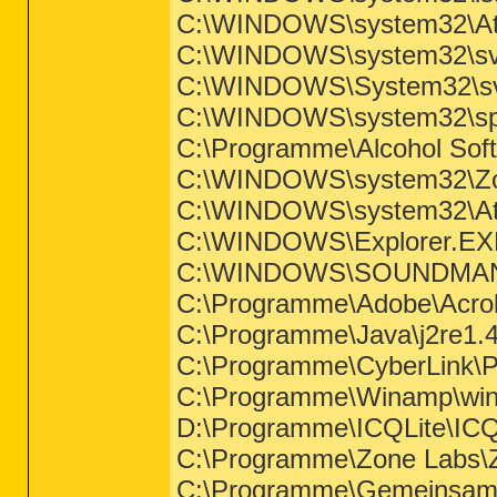
C:\WINDOWS\system32\At
C:\WINDOWS\system32\sv
C:\WINDOWS\System32\sv
C:\WINDOWS\system32\sp
C:\Programme\Alcohol Soft
C:\WINDOWS\system32\Zo
C:\WINDOWS\system32\At
C:\WINDOWS\Explorer.EX
C:\WINDOWS\SOUNDMA
C:\Programme\Adobe\Acrobat
C:\Programme\Java\j2re1.4
C:\Programme\CyberLink
C:\Programme\Winamp\wi
D:\Programme\ICQLite\ICQ
C:\Programme\Zone Labs\Z
C:\Programme\Gemeinsame