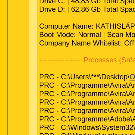
Drive C: | 48,83 Gb Total Sp
Drive D: | 62,86 Gb Total Spa
Computer Name: KATHISLÄPPI |
Boot Mode: Normal | Scan Mo
Company Name Whitelist: Off |
========== Processes (Saf
PRC - C:\Users\***\Desktop\
O
PRC - C:\Programme\Avira\An
PRC - C:\Programme\Avira\An
PRC - C:\Programme\Avira\An
PRC - C:\Programme\Avira\An
PRC - C:\Programme\Adobe\Ac
PRC - C:\Windows\System32\c