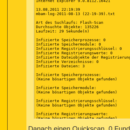
Internet Explorer 9.0.8112.16421

13.08.2011 22:19:39

mbam-log-2011-08-13 (22-19-39).txt

Art des Suchlaufs: Flash-Scan

Durchsuchte Objekte: 135226

Laufzeit: 29 Sekunde(n)

Infizierte Speicherprozesse: 0

Infizierte Speichermodule: 0

Infizierte Registrierungsschlüssel: 0

Infizierte Registrierungswerte: 0

Infizierte Dateiobjekte der Registrierung
Infizierte Verzeichnisse: 0

Infizierte Dateien: 3

Infizierte Speicherprozesse:

(Keine bösartigen Objekte gefunden)

Infizierte Speichermodule:

(Keine bösartigen Objekte gefunden)

Infizierte Registrierungsschlüssel:

(Keine bösartigen Objekte gefunden)

Infizierte Registrierungswerte:

(Keine bösartigen Objekte gefunden)

Danach einen Quickscan, 0 Fund
Infizierte Dateiobjekte der Registrierung