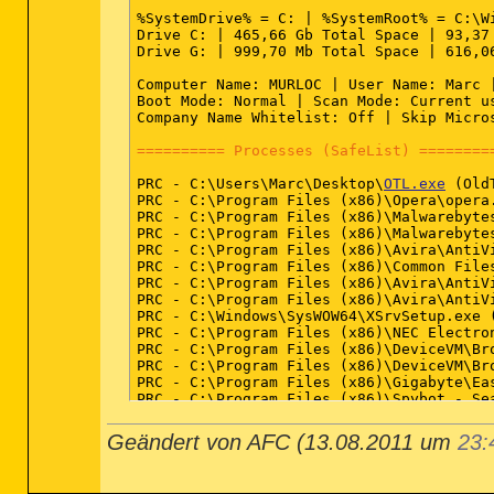
%SystemDrive% = C: | %SystemRoot% = C:\W
Drive C: | 465,66 Gb Total Space | 93,37
Drive G: | 999,70 Mb Total Space | 616,0
Computer Name: MURLOC | User Name: Marc |
Boot Mode: Normal | Scan Mode: Current us
Company Name Whitelist: Off | Skip Micro
========== Processes (SafeList) ========
PRC - C:\Users\Marc\Desktop\
OTL.exe
 (Old
PRC - C:\Program Files (x86)\Opera\opera.
PRC - C:\Program Files (x86)\Malwarebyte
PRC - C:\Program Files (x86)\Malwarebyte
PRC - C:\Program Files (x86)\Avira\AntiVi
PRC - C:\Program Files (x86)\Common File
PRC - C:\Program Files (x86)\Avira\AntiVi
PRC - C:\Program Files (x86)\Avira\AntiVi
PRC - C:\Windows\SysWOW64\XSrvSetup.exe (
PRC - C:\Program Files (x86)\NEC Electro
PRC - C:\Program Files (x86)\DeviceVM\Br
PRC - C:\Program Files (x86)\DeviceVM\Br
PRC - C:\Program Files (x86)\Gigabyte\Eas
PRC - C:\Program Files (x86)\Spybot - Se
PRC - C:\Program Files (x86)\Spybot - Se
Geändert von AFC (13.08.2011 um
23:
========== Modules (SafeList) ==========