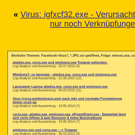
[2011.02.13 13:01:05 | 000,000,000 | ---
[2011.08.10 17:46:29 | 000,000,000 | ---
«
Virus: igfxcf32.exe - Verursach
[2011.07.31 22:23:33 | 000,000,000 | ---
[2011.03.29 16:27:42 | 000,000,000 | ---
[2011.07.03 23:03:02 | 000,000,915 | ---
nur noch Verknüpfungen
[2011.08.13 21:20:59 | 000,005,423 | ---
[2011.07.05 01:59:10 | 000,001,330 | ---
[2011.08.13 22:04:34 | 000,000,000 | ---
[2011.08.10 19:18:14 | 000,000,000 | ---
File not found (No name found) -- 

() (No name found) -- C:\USERS\MARC\APPD
() (No name found) -- C:\USERS\MARC\APPD
Ähnliche Themen: Facebook-Virus?, *.JPG.scr geöffnet, Folge: winsvc.exe, cs
[2011.08.12 08:13:04 | 000,134,104 | ---
[2011.03.09 17:26:37 | 000,472,808 | ---
atiedxx.exe, csrss.exe und winlogon.exe Trojaner gefunden.
Log-Analyse und Auswertung - 26.07.2015 (4)
[2011.08.12 06:19:37 | 000,001,392 | ---
[2011.08.12 06:14:12 | 000,002,252 | ---
Windows7: zu langsam - atiedxx.exe, csrss.exe und winlogon.exe
[2011.08.12 06:19:37 | 000,001,153 | ---
Log-Analyse und Auswertung - 21.06.2015 (12)
[2011.08.12 06:19:37 | 000,006,805 | ---
[2011.08.12 06:19:37 | 000,001,178 | ---
Langsamer Laptop atiedxx.exe, csrss.exe und winlogon.exe
[2011.08.12 06:19:37 | 000,001,105 | ---
Log-Analyse und Auswertung - 05.03.2015 (11)
O1 HOSTS File: ([2011.08.13 21:04:58 | 0
Virus (csrss.exe/winlogon.exe) nach mbr und normaler Formatierung
immer noch da
O1 - Hosts: 127.0.0.1	www.007guard.com

Log-Analyse und Auswertung - 19.05.2014 (7)
O1 - Hosts: 127.0.0.1	007guard.com

O1 - Hosts: 127.0.0.1	008i.com

csrss.exe, atiedxx.exe, winlogon.exe, ePowerEvent.exe - Dateipfad lässt
O1 - Hosts: 127.0.0.1	www.008k.com

sich nicht öffnen & kein Benutzer & keine Beschreibung
O1 - Hosts: 127.0.0.1	008k.com

Log-Analyse und Auswertung - 19.05.2014 (7)
O1 - Hosts: 127.0.0.1	www.00hq.com

O1 - Hosts: 127.0.0.1	00hq.com

winlogon.exe und csrss.exe ---> Trojaner
Log-Analyse und Auswertung - 30.10.2013 (3)
O1 - Hosts: 127.0.0.1	010402.com
