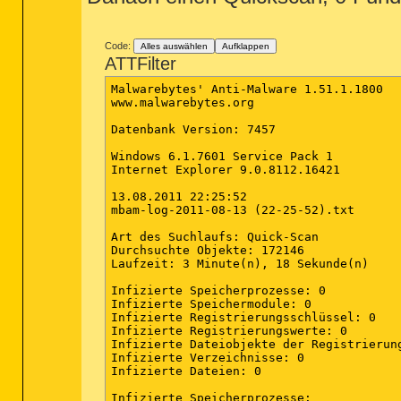
(Keine bösartigen Objekte gefunden)

Infizierte Verzeichnisse:

(Keine bösartigen Objekte gefunden)

Code:
Alles auswählen
Aufklappen
ATTFilter
Infizierte Dateien:

c:\Users\Marc\AppData\Local\Temp\6423643
Malwarebytes' Anti-Malware 1.51.1.1800

c:\Users\Marc\AppData\Local\Temp\7050166
www.malwarebytes.org

c:\Users\Marc\AppData\Roaming\msnsvconfi
Datenbank Version: 7457

Windows 6.1.7601 Service Pack 1

Internet Explorer 9.0.8112.16421

13.08.2011 22:25:52

mbam-log-2011-08-13 (22-25-52).txt

Art des Suchlaufs: Quick-Scan

Durchsuchte Objekte: 172146

Laufzeit: 3 Minute(n), 18 Sekunde(n)

Infizierte Speicherprozesse: 0

Infizierte Speichermodule: 0

Infizierte Registrierungsschlüssel: 0

Infizierte Registrierungswerte: 0

Infizierte Dateiobjekte der Registrierung
Infizierte Verzeichnisse: 0

Infizierte Dateien: 0

Infizierte Speicherprozesse:
