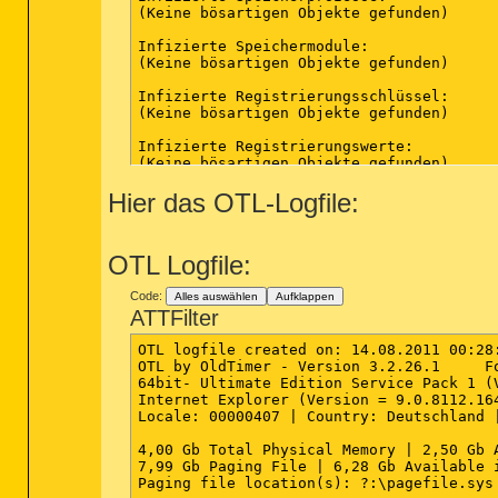
(Keine bösartigen Objekte gefunden)

Infizierte Speichermodule:

(Keine bösartigen Objekte gefunden)

Infizierte Registrierungsschlüssel:

(Keine bösartigen Objekte gefunden)

Infizierte Registrierungswerte:

(Keine bösartigen Objekte gefunden)

Hier das OTL-Logfile:
Infizierte Dateiobjekte der Registrierung
(Keine bösartigen Objekte gefunden)

Infizierte Verzeichnisse:

OTL Logfile:
(Keine bösartigen Objekte gefunden)

Infizierte Dateien:

Code:
Alles auswählen
Aufklappen
(Keine bösartigen Objekte gefunden)

ATTFilter
OTL logfile created on: 14.08.2011 00:28:
OTL by OldTimer - Version 3.2.26.1     Fo
64bit- Ultimate Edition Service Pack 1 (
Internet Explorer (Version = 9.0.8112.164
Locale: 00000407 | Country: Deutschland |
4,00 Gb Total Physical Memory | 2,50 Gb 
7,99 Gb Paging File | 6,28 Gb Available i
Paging file location(s): ?:\pagefile.sys 