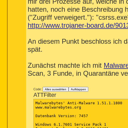
mir drei Prozesse auf, welche in
hatten, noch eine Beschreibung h
("Zugriff verweigert."): "csrss.ex
http://www.trojaner-board.de/901
An diesem Punkt beschloss ich d
spät.
Zunächst machte ich mit
Malwar
Scan, 3 Funde, in Quarantäne v
Code:
Alles auswählen
Aufklappen
ATTFilter
Malwarebytes' Anti-Malware 1.51.1.1800

www.malwarebytes.org

Datenbank Version: 7457

Windows 6.1.7601 Service Pack 1
