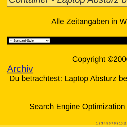
Alle Zeitangaben in W
Copyright ©200
Archiv
Du betrachtest: Laptop Absturz b
Search Engine Optimization 
1
2
3
4
5
6
7
8
9
10
11