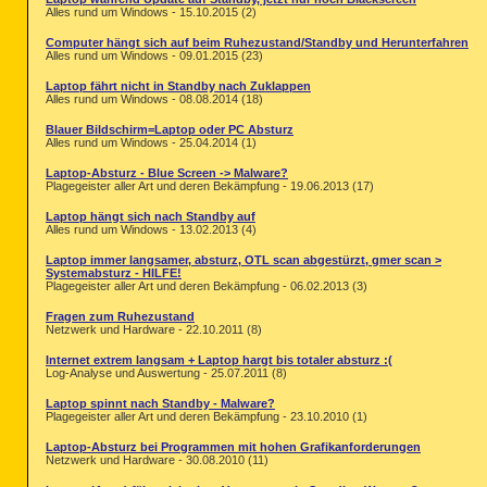
Alles rund um Windows - 15.10.2015 (2)
Computer hängt sich auf beim Ruhezustand/Standby und Herunterfahren
Alles rund um Windows - 09.01.2015 (23)
Laptop fährt nicht in Standby nach Zuklappen
Alles rund um Windows - 08.08.2014 (18)
Blauer Bildschirm=Laptop oder PC Absturz
Alles rund um Windows - 25.04.2014 (1)
Laptop-Absturz - Blue Screen -> Malware?
Plagegeister aller Art und deren Bekämpfung - 19.06.2013 (17)
Laptop hängt sich nach Standby auf
Alles rund um Windows - 13.02.2013 (4)
Laptop immer langsamer, absturz, OTL scan abgestürzt, gmer scan >
Systemabsturz - HILFE!
Plagegeister aller Art und deren Bekämpfung - 06.02.2013 (3)
Fragen zum Ruhezustand
Netzwerk und Hardware - 22.10.2011 (8)
Internet extrem langsam + Laptop hargt bis totaler absturz :(
Log-Analyse und Auswertung - 25.07.2011 (8)
Laptop spinnt nach Standby - Malware?
Plagegeister aller Art und deren Bekämpfung - 23.10.2010 (1)
Laptop-Absturz bei Programmen mit hohen Grafikanforderungen
Netzwerk und Hardware - 30.08.2010 (11)