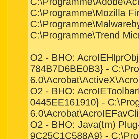
C:\Programme\Adobe\Acrob
C:\Programme\Mozilla Fir
C:\Programme\Malwareby
C:\Programme\Trend Micr
O2 - BHO: AcroIEHlprOb
784B7D6BE0B3} - C:\Pr
6.0\Acrobat\ActiveX\Acro
O2 - BHO: AcroIEToolbar
0445EE161910} - C:\Pro
6.0\Acrobat\AcroIEFavClie
O2 - BHO: Java(tm) Plu
9C25C1C588A9} - C:\Prog