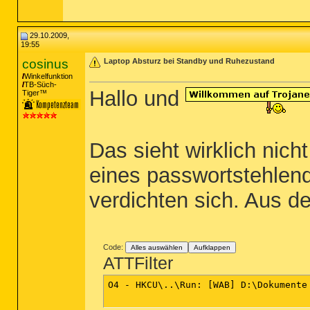
29.10.2009,
19:55
cosinus
Laptop Absturz bei Standby und Ruhezustand
Winkelfunktion
TB-Süch-
Hallo und
Tiger™
Das sieht wirklich nicht
eines passwortstehlen
verdichten sich. Aus de
Code:
Alles auswählen
Aufklappen
ATTFilter
O4 - HKCU\..\Run: [WAB] D:\Dokumente