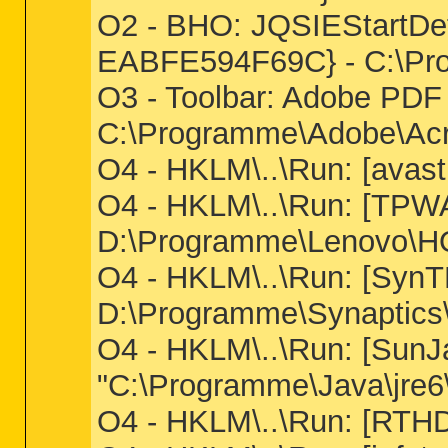
O2 - BHO: JQSIEStartDe
EABFE594F69C} - C:\Progr
O3 - Toolbar: Adobe PD
C:\Programme\Adobe\Acro
O4 - HKLM\..\Run: [ava
O4 - HKLM\..\Run: [TP
D:\Programme\Lenovo\
O4 - HKLM\..\Run: [Syn
D:\Programme\Synaptic
O4 - HKLM\..\Run: [Sun
"C:\Programme\Java\jre6\
O4 - HKLM\..\Run: [R