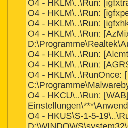
O4 - HKLM\..\Run: [igfx
O4 - HKLM\..\Run: [igfx
O4 - HKLM\..\Run: [igf
O4 - HKLM\..\Run: [AzMi
D:\Programme\Realtek\Au
O4 - HKLM\..\Run: [Alc
O4 - HKLM\..\Run: [A
O4 - HKLM\..\RunOnce: [
C:\Programme\Malwarebyte
O4 - HKCU\..\Run: [WAB
Einstellungen\***\Anwe
O4 - HKUS\S-1-5-19\..\
D:\WINDOWS\system32\