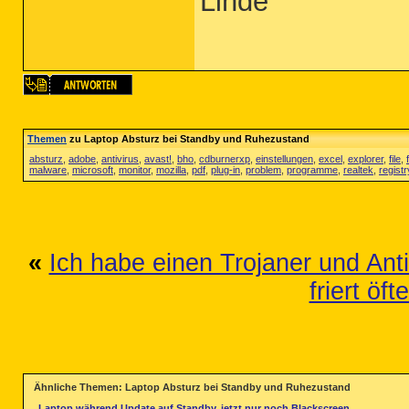
Linde
Themen
zu Laptop Absturz bei Standby und Ruhezustand
absturz
,
adobe
,
antivirus
,
avast!
,
bho
,
cdburnerxp
,
einstellungen
,
excel
,
explorer
,
file
,
malware
,
microsoft
,
monitor
,
mozilla
,
pdf
,
plug-in
,
problem
,
programme
,
realtek
,
registr
«
Ich habe einen Trojaner und Anti
friert öft
Ähnliche Themen: Laptop Absturz bei Standby und Ruhezustand
Laptop während Update auf Standby, jetzt nur noch Blackscreen