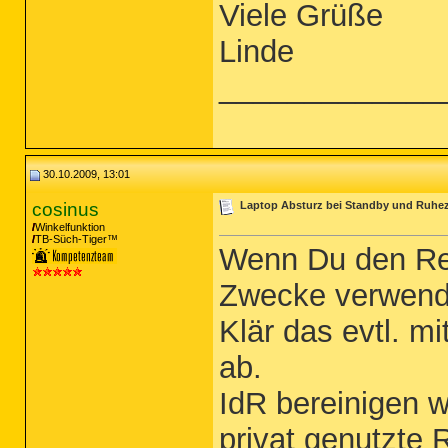
Viele Grüße
Linde
_____________
30.10.2009, 13:01
cosinus
Laptop Absturz bei Standby und Ruhe
Winkelfunktion
TB-Süch-Tiger™
Wenn Du den Rec
Zwecke verwende
Klär das evtl. m
ab.
IdR bereinigen w
privat genutzte 