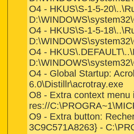
O4 - HKUS\S-1-5-20\..\
D:\WINDOWS\system32
O4 - HKUS\S-1-5-18\..\
D:\WINDOWS\system32\
O4 - HKUS\.DEFAULT\..
D:\WINDOWS\system32\C
O4 - Global Startup: Acr
6.0\Distillr\acrotray.exe
O8 - Extra context menu 
res://C:\PROGRA~1\MI
O9 - Extra button: Rech
3C9C571A8263} - C:\