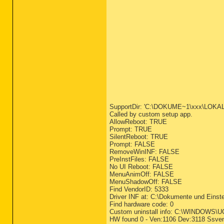
SupportDir: 'C:\DOKUME~1\xxx\LOKA
Called by custom setup app.
AllowReboot: TRUE
Prompt: TRUE
SilentReboot: TRUE
Prompt: FALSE
RemoveWinINF: FALSE
PreInstFiles: FALSE
No UI Reboot: FALSE
MenuAnimOff: FALSE
MenuShadowOff: FALSE
Find VendorID: 5333
Driver INF at: C:\Dokumente und Einste
Find hardware code: 0
Custom uninstall info: C:\WINDOWS\
HW found 0 - Ven:1106 Dev:3118 Ssven