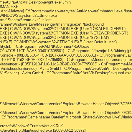
me\Avira\AntiVir Desktop\avgnt.exe" /min
NDMAN.EXE
Anti-Malware] C:\Programme\Malwarebytes' Anti-Malware\mbamgui.exe /instal
\WINDOWS\system32\ctfmon.exe
mme\Steam\Steam.exe" -silent
gramme\Windows Live\Messenger\msnmsgr.exe" /background
ON.EXE] C:\WINDOWS\system32\CTFMON.EXE (User 'LOKALER DIENST')
ON.EXE] C:\WINDOWS\system32\CTFMON.EXE (User 'NETZWERKDIENST')
ON.EXE] C:\WINDOWS\system32\CTFMON.EXE (User 'SYSTEM')
N.EXE] C:\WINDOWS\system32\CTFMON.EXE (User 'Default user')
Utility.lnk = C:\Programme\RALINK\Common\RaUI.exe
E5C0-4FCB-11CF-AAA5-00401C608501} - C:\Programme\Java\jre1.5.0\bin\npjpi1
a Konsole - {08B0E5C0-4FCB-11CF-AAA5-00401C608501} - C:\Programme\Java\j
F1910-F110-11d2-BB9E-00C04F795683} - C:\Programme\Messenger\msmsgs.e
s Messenger - {FB5F1910-F110-11d2-BB9E-00C04F795683} - C:\Programme\
ntiVirSchedulerService) - Avira GmbH - C:\Programme\Avira\AntiVir Desktop\s
tiVirService) - Avira GmbH - C:\Programme\Avira\AntiVir Desktop\avguard.exe
osoft\Windows\CurrentVersion\Explorer\Browser Helper Objects\{5C25
osoft\Windows\CurrentVersion\Explorer\Browser Helper Objects\{9030
 C:\Programme\Gemeinsame Dateien\Microsoft Shared\Windows Live\Windows
osoft\Windows\CurrentVersion\Run]
va\jre1.5.0\bin\jusched.exe [2009-08-12 36972]