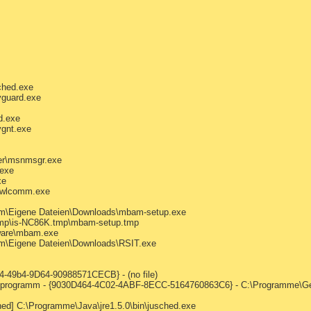
ched.exe
vguard.exe
d.exe
vgnt.exe
er\msnmsgr.exe
exe
xe
\wlcomm.exe
him\Eigene Dateien\Downloads\mbam-setup.exe
p\is-NC86K.tmp\mbam-setup.tmp
ware\mbam.exe
im\Eigene Dateien\Downloads\RSIT.exe
-49b4-9D64-90988571CECB} - (no file)
fsprogramm - {9030D464-4C02-4ABF-8ECC-5164760863C6} - C:\Programme\G
d] C:\Programme\Java\jre1.5.0\bin\jusched.exe