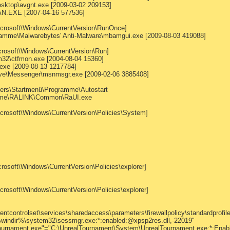
esktop\avgnt.exe [2009-03-02 209153]
EXE [2007-04-16 577536]
osoft\Windows\CurrentVersion\RunOnce]
ramme\Malwarebytes' Anti-Malware\mbamgui.exe [2009-08-03 419088]
soft\Windows\CurrentVersion\Run]
\ctfmon.exe [2004-08-04 15360]
xe [2009-08-13 1217784]
e\Messenger\msnmsgr.exe [2009-02-06 3885408]
sers\Startmenü\Programme\Autostart
gramme\RALINK\Common\RaUI.exe
soft\Windows\CurrentVersion\Policies\System]
ft\Windows\CurrentVersion\Policies\explorer]
oft\Windows\CurrentVersion\Policies\explorer]
trolset\services\sharedaccess\parameters\firewallpolicy\standardprofile\a
indir%\system32\sessmgr.exe:*:enabled:@xpsp2res.dll,-22019"
ournament.exe"="C:\UnrealTournament\System\UnrealTournament.exe:*:Enab