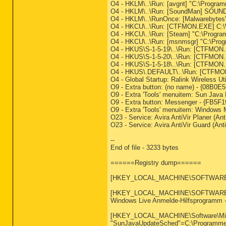
O4 - HKLM\..\Run: [avgnt] "C:\Program
O4 - HKLM\..\Run: [SoundMan] SOU
O4 - HKLM\..\RunOnce: [Malwarebytes' 
O4 - HKCU\..\Run: [CTFMON.EXE] C:
O4 - HKCU\..\Run: [Steam] "C:\Progra
O4 - HKCU\..\Run: [msnmsgr] "C:\Pro
O4 - HKUS\S-1-5-19\..\Run: [CTFM
O4 - HKUS\S-1-5-20\..\Run: [CTFM
O4 - HKUS\S-1-5-18\..\Run: [CTFM
O4 - HKUS\.DEFAULT\..\Run: [CTFMO
O4 - Global Startup: Ralink Wireless 
O9 - Extra button: (no name) - {08B0
O9 - Extra 'Tools' menuitem: Sun Jav
O9 - Extra button: Messenger - {FB5
O9 - Extra 'Tools' menuitem: Window
O23 - Service: Avira AntiVir Planer (A
O23 - Service: Avira AntiVir Guard (An
--
End of file - 3233 bytes
======Registry dump======
[HKEY_LOCAL_MACHINE\SOFTWARE\Micr
[HKEY_LOCAL_MACHINE\SOFTWARE\Micr
Windows Live Anmelde-Hilfsprogramm -
[HKEY_LOCAL_MACHINE\Software\Micr
"SunJavaUpdateSched"=C:\Programme\Ja