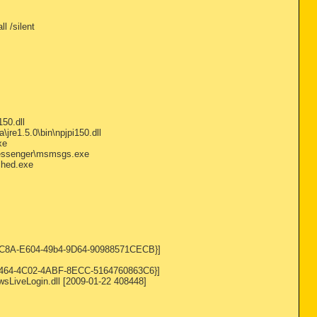
l /silent
50.dll
re1.5.0\bin\npjpi150.dll
xe
Messenger\msmsgs.exe
ched.exe
5C8A-E604-49b4-9D64-90988571CECB}]
D464-4C02-4ABF-8ECC-5164760863C6}]
LiveLogin.dll [2009-01-22 408448]