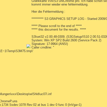
Grafikkarte VIA/S3 UniChrome pro. Ich habe schon sehr
kommt immer wieder eine fehlermeldung.
Hier die Fehlermeldung :
********** S3 GRAPHICS SETUP LOG - Started 2009/08/
***** Please scroll to the end of *****
***** this document for the results. *****
S3Iset32 v2.00.48-0309, (S3GSetup/IS10 2.00.51-032
System: Win XP SP2 Build 2600 (Service Pack 2)
Signature: 17-9964 (ANSI)
Caller cmdline: ''
LE~1\Temp\S3M75.tmp\'
llungen\xxx\Desktop\wIShld\uc07i.inf
UChromeP.uns
:1734 Ssdev:1078 Rev:02 at bus 1 dev 0 func 0 (InVga=1)