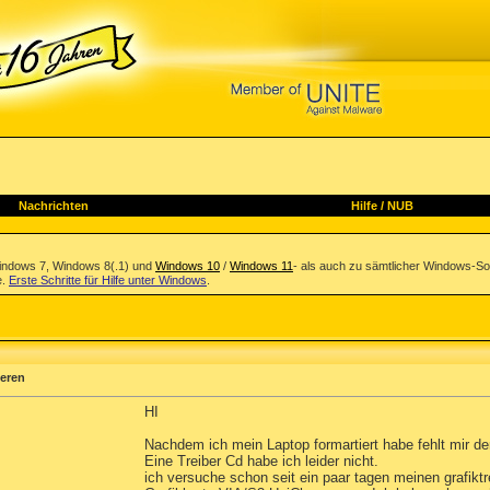
Nachrichten
Hilfe
/
NUB
indows 7, Windows 8(.1) und
Windows 10
/
Windows 11
- als auch zu sämtlicher Windows-So
e.
Erste Schritte für Hilfe unter Windows
.
ieren
HI
Nachdem ich mein Laptop formartiert habe fehlt mir der
Eine Treiber Cd habe ich leider nicht.
ich versuche schon seit ein paar tagen meinen grafiktre