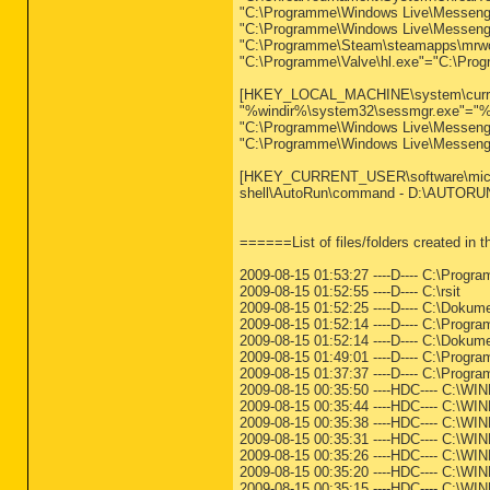
"C:\Programme\Windows Live\Messenge
"C:\Programme\Windows Live\Messeng
"C:\Programme\Steam\steamapps\mrwolfi
"C:\Programme\Valve\hl.exe"="C:\Progr
[HKEY_LOCAL_MACHINE\system\currentcon
"%windir%\system32\sessmgr.exe"="%w
"C:\Programme\Windows Live\Messenge
"C:\Programme\Windows Live\Messeng
[HKEY_CURRENT_USER\software\microso
shell\AutoRun\command - D:\AUTOR
======List of files/folders created in
2009-08-15 01:53:27 ----D---- C:\Progr
2009-08-15 01:52:55 ----D---- C:\rsit
2009-08-15 01:52:25 ----D---- C:\Doku
2009-08-15 01:52:14 ----D---- C:\Progr
2009-08-15 01:52:14 ----D---- C:\Doku
2009-08-15 01:49:01 ----D---- C:\Prog
2009-08-15 01:37:37 ----D---- C:\Progr
2009-08-15 00:35:50 ----HDC---- C:\W
2009-08-15 00:35:44 ----HDC---- C:\
2009-08-15 00:35:38 ----HDC---- C:\
2009-08-15 00:35:31 ----HDC---- C:\
2009-08-15 00:35:26 ----HDC---- C:\
2009-08-15 00:35:20 ----HDC---- C:\
2009-08-15 00:35:15 ----HDC---- C:\