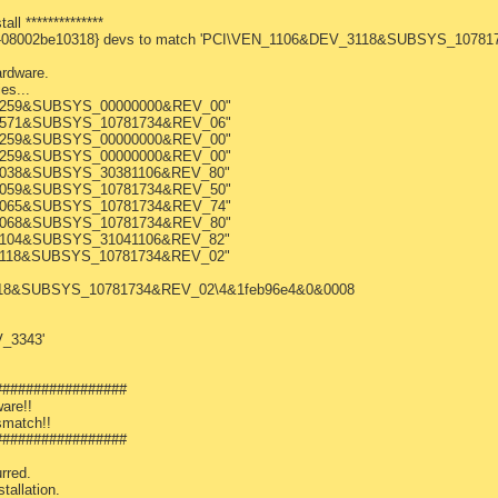
all **************
1-08002be10318} devs to match 'PCI\VEN_1106&DEV_3118&SUBSYS_10781
ardware.
es...
_0259&SUBSYS_00000000&REV_00"
_0571&SUBSYS_10781734&REV_06"
_1259&SUBSYS_00000000&REV_00"
_2259&SUBSYS_00000000&REV_00"
_3038&SUBSYS_30381106&REV_80"
_3059&SUBSYS_10781734&REV_50"
_3065&SUBSYS_10781734&REV_74"
_3068&SUBSYS_10781734&REV_80"
_3104&SUBSYS_31041106&REV_82"
_3118&SUBSYS_10781734&REV_02"
118&SUBSYS_10781734&REV_02\4&1feb96e4&0&0008
V_3343'
#################
are!!
smatch!!
#################
rred.
tallation.