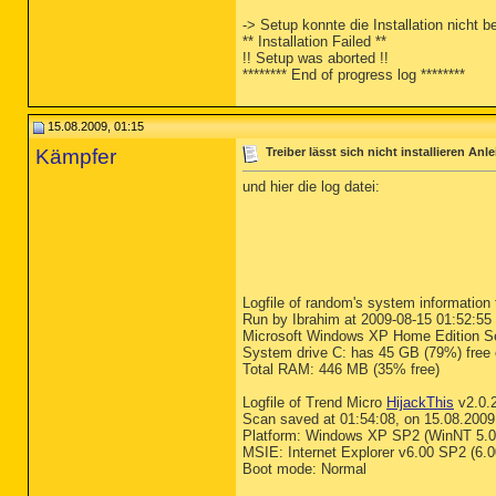
-> Setup konnte die Installation nicht
** Installation Failed **
!! Setup was aborted !!
******** End of progress log ********
15.08.2009, 01:15
Kämpfer
Treiber lässt sich nicht installieren Anle
und hier die log datei:
Logfile of random's system information 
Run by Ibrahim at 2009-08-15 01:52:55
Microsoft Windows XP Home Edition S
System drive C: has 45 GB (79%) free
Total RAM: 446 MB (35% free)
Logfile of Trend Micro
HijackThis
v2.0.
Scan saved at 01:54:08, on 15.08.2009
Platform: Windows XP SP2 (WinNT 5.0
MSIE: Internet Explorer v6.00 SP2 (6.
Boot mode: Normal