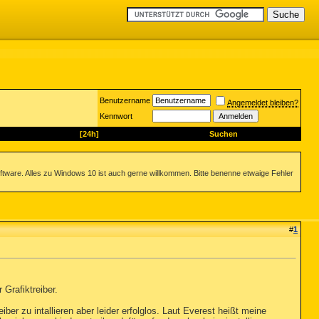
Benutzername
Angemeldet bleiben?
Kennwort
[24h]
Suchen
ftware. Alles zu Windows 10 ist auch gerne willkommen. Bitte benenne etwaige Fehler
#
1
 Grafiktreiber.
iber zu intallieren aber leider erfolglos. Laut Everest heißt meine