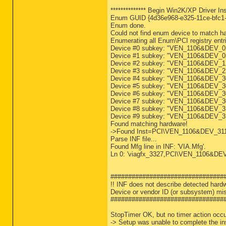
************** Begin Win2K/XP Driver Inst
Enum GUID {4d36e968-e325-11ce-bfc
Enum done.
Could not find enum device to match h
Enumerating all Enum\PCI registry entri
Device #0 subkey: "VEN_1106&DEV
Device #1 subkey: "VEN_1106&DEV
Device #2 subkey: "VEN_1106&DEV
Device #3 subkey: "VEN_1106&DEV
Device #4 subkey: "VEN_1106&DEV
Device #5 subkey: "VEN_1106&DEV
Device #6 subkey: "VEN_1106&DEV
Device #7 subkey: "VEN_1106&DEV
Device #8 subkey: "VEN_1106&DEV
Device #9 subkey: "VEN_1106&DEV
Found matching hardware!
->Found Inst=PCI\VEN_1106&DEV_3
Parse INF file...
Found Mfg line in INF: 'VIA.Mfg'.
Ln 0: 'viagfx_3327,PCI\VEN_1106&DE
################################
!! INF does not describe detected hardw
Device or vendor ID (or subsystem) mi
################################
StopTimer OK, but no timer action occu
-> Setup was unable to complete the ins