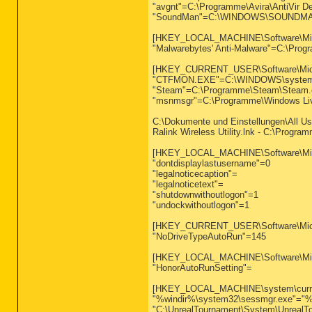
"avgnt"=C:\Programme\Avira\AntiVir D
"SoundMan"=C:\WINDOWS\SOUNDMAN.
[HKEY_LOCAL_MACHINE\Software\Micr
"Malwarebytes' Anti-Malware"=C:\Prog
[HKEY_CURRENT_USER\Software\Micro
"CTFMON.EXE"=C:\WINDOWS\system32
"Steam"=C:\Programme\Steam\Steam.e
"msnmsgr"=C:\Programme\Windows Liv
C:\Dokumente und Einstellungen\All U
Ralink Wireless Utility.lnk - C:\Pro
[HKEY_LOCAL_MACHINE\Software\Micro
"dontdisplaylastusername"=0
"legalnoticecaption"=
"legalnoticetext"=
"shutdownwithoutlogon"=1
"undockwithoutlogon"=1
[HKEY_CURRENT_USER\Software\Microso
"NoDriveTypeAutoRun"=145
[HKEY_LOCAL_MACHINE\Software\Micros
"HonorAutoRunSetting"=
[HKEY_LOCAL_MACHINE\system\currentcon
"%windir%\system32\sessmgr.exe"="%w
"C:\UnrealTournament\System\UnrealT