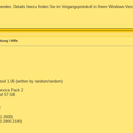
 beenden. Details hierzu finden Sie im Vorgangsprotokoll in Ihrem Windows-Ve
itung / Hilfe
tool 1.06 (written by random/random)
ervice Pack 2
 of 57 GB
2
1.2600)
00.2900.2180)