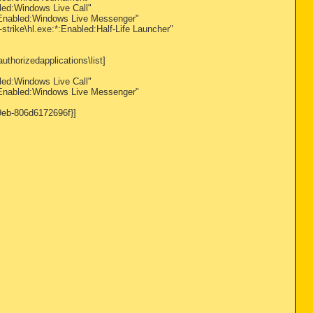
ed:Windows Live Call"
nabled:Windows Live Messenger"
rike\hl.exe:*:Enabled:Half-Life Launcher"
horizedapplications\list]
ed:Windows Live Call"
nabled:Windows Live Messenger"
eb-806d6172696f}]