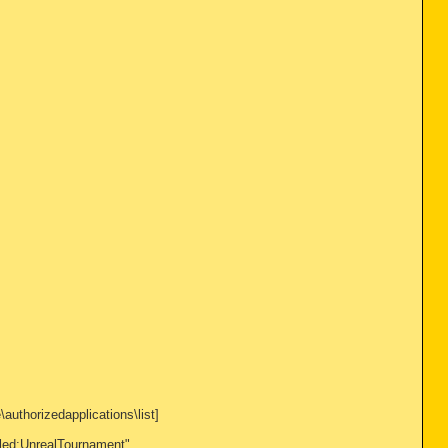
uthorizedapplications\list]
led:UnrealTournament"