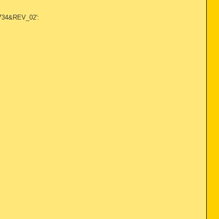
734&REV_02':