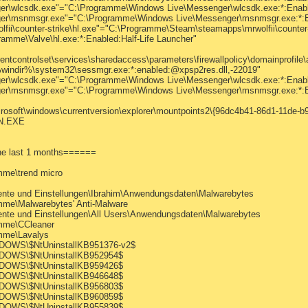
r\wlcsdk.exe"="C:\Programme\Windows Live\Messenger\wlcsdk.exe:*:Enabl
er\msnmsgr.exe"="C:\Programme\Windows Live\Messenger\msnmsgr.exe:*:E
i\counter-strike\hl.exe"="C:\Programme\Steam\steamapps\mrwolfii\counter-st
amme\Valve\hl.exe:*:Enabled:Half-Life Launcher"
trolset\services\sharedaccess\parameters\firewallpolicy\domainprofile\aut
indir%\system32\sessmgr.exe:*:enabled:@xpsp2res.dll,-22019"
r\wlcsdk.exe"="C:\Programme\Windows Live\Messenger\wlcsdk.exe:*:Enabl
er\msnmsgr.exe"="C:\Programme\Windows Live\Messenger\msnmsgr.exe:*:E
ft\windows\currentversion\explorer\mountpoints2\{96dc4b41-86d1-11de-b9
UN.EXE
 the last 1 months======
amme\trend micro
mente und Einstellungen\Ibrahim\Anwendungsdaten\Malwarebytes
amme\Malwarebytes' Anti-Malware
mente und Einstellungen\All Users\Anwendungsdaten\Malwarebytes
ramme\CCleaner
amme\Lavalys
INDOWS\$NtUninstallKB951376-v2$
WINDOWS\$NtUninstallKB952954$
WINDOWS\$NtUninstallKB959426$
WINDOWS\$NtUninstallKB946648$
WINDOWS\$NtUninstallKB956803$
WINDOWS\$NtUninstallKB960859$
WINDOWS\$NtUninstallKB955839$