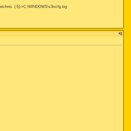
rzeichnis. (-5)->C:\WINDOWS\s3iscfg.log
#
2