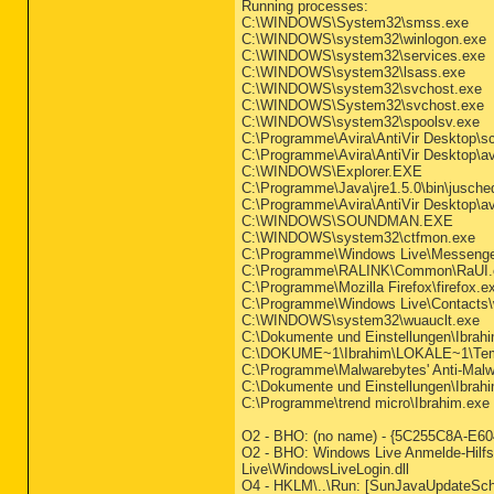
Running processes:
C:\WINDOWS\System32\smss.exe
C:\WINDOWS\system32\winlogon.exe
C:\WINDOWS\system32\services.exe
C:\WINDOWS\system32\lsass.exe
C:\WINDOWS\system32\svchost.exe
C:\WINDOWS\System32\svchost.exe
C:\WINDOWS\system32\spoolsv.exe
C:\Programme\Avira\AntiVir Desktop\s
C:\Programme\Avira\AntiVir Desktop\a
C:\WINDOWS\Explorer.EXE
C:\Programme\Java\jre1.5.0\bin\jusche
C:\Programme\Avira\AntiVir Desktop\a
C:\WINDOWS\SOUNDMAN.EXE
C:\WINDOWS\system32\ctfmon.exe
C:\Programme\Windows Live\Messeng
C:\Programme\RALINK\Common\RaUI.
C:\Programme\Mozilla Firefox\firefox.e
C:\Programme\Windows Live\Contacts
C:\WINDOWS\system32\wuauclt.exe
C:\Dokumente und Einstellungen\Ibra
C:\DOKUME~1\Ibrahim\LOKALE~1\Tem
C:\Programme\Malwarebytes' Anti-Mal
C:\Dokumente und Einstellungen\Ibrah
C:\Programme\trend micro\Ibrahim.exe
O2 - BHO: (no name) - {5C255C8A-E604
O2 - BHO: Windows Live Anmelde-Hil
Live\WindowsLiveLogin.dll
O4 - HKLM\..\Run: [SunJavaUpdateSche