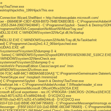
xe
roy\TeaTimer.exe
esktop\hijackthis_199\HijackThis.exe
 Connection Wizard,ShellNext = http://windowsupdate.microsoft.com/
per - {06849E9F-C8D7-4D59-B87D-784B7D6BE0B3} - C:\Programme\Adobe\Acro
-2D53-2644-206D7942484F} - C:\Programme\Spybot - Search & Destroy\SDHel
\Programme\NVIDIA Corporation\NvMixer\NVMixerTray.exe"
UNDLL32.EXE C:\WINDOWS\system32\NvCpl.dll,NvStartup
all
RUNDLL32.EXE C:\WINDOWS\system32\NvMcTray.dll,NvTaskbarInit
d] C:\Programme\Java\j2re1.4.2_06\bin\jusched.exe
AUDIAG.EXE -off
] %systemroot%\system32\dumprep 0 -k
2 Series] C:\WINDOWS\System32\spool\DRIVERS\W32X86\3\E_S10IC2.EXE /
] C:\WINDOWS\system32\NeroCheck.exe
%systemroot%\system32\dumprep 0 -u
me\AntiVir PersonalEdition Classic\avgnt.exe" /min
\WINDOWS\system32\ctfmon.exe
2E04-7C6C-4d9f-84C7-88D8A56B10AA}] "C:\Programme\Gemeinsame Dateien\A
Phone\Skype.exe" /nosplash /minimized
r] C:\Programme\Spybot - Search & Destroy\TeaTimer.exe
chnellstart.lnk = C:\Programme\Adobe\Acrobat 7.0\Reader\reader_sl.exe
.lnk = C:\Programme\Microsoft Office\Office10\OSA.EXE
Microsoft &Excel exportieren - res://C:\PROGRA~1\MICROS~2\Office10\EXC
0-cba3-4071-b251-47cb894244cd} - D:\ICQ\ICQ.exe
224f700-cba3-4071-b251-47cb894244cd} - D:\ICQ\ICQ.exe
F1910-F110-11d2-BB9E-00C04F795683} - C:\Programme\Messenger\msmsgs.e
s Messenger - {FB5F1910-F110-11d2-BB9E-00C04F795683} - C:\Programme\
-FCFDF33E833C} (WUWebControl Class) - http://update.microsoft.com/windo