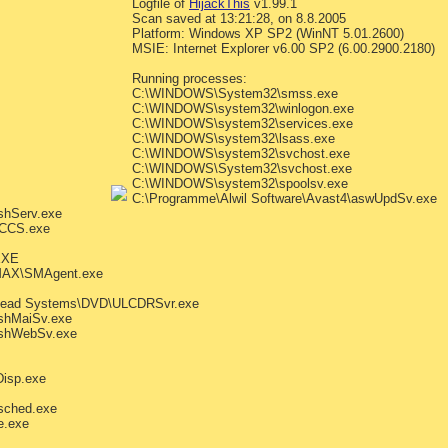
Logfile of
HijackThis
v1.99.1
Scan saved at 13:21:28, on 8.8.2005
Platform: Windows XP SP2 (WinNT 5.01.2600)
MSIE: Internet Explorer v6.00 SP2 (6.00.2900.2180)
Running processes:
C:\WINDOWS\System32\smss.exe
C:\WINDOWS\system32\winlogon.exe
C:\WINDOWS\system32\services.exe
C:\WINDOWS\system32\lsass.exe
C:\WINDOWS\system32\svchost.exe
C:\WINDOWS\System32\svchost.exe
C:\WINDOWS\system32\spoolsv.exe
C:\Programme\Alwil Software\Avast4\aswUpdSv.exe
shServ.exe
kCCS.exe
EXE
MAX\SMAgent.exe
lead Systems\DVD\ULCDRSvr.exe
ashMaiSv.exe
ashWebSv.exe
isp.exe
usched.exe
e.exe