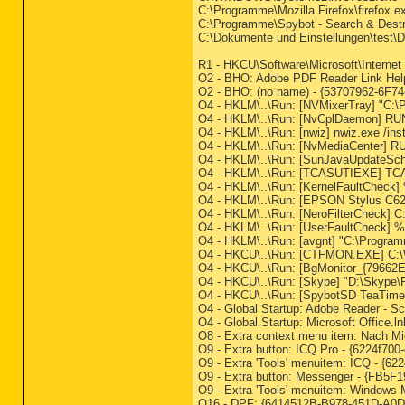
C:\Programme\Mozilla Firefox\firefox.e
C:\Programme\Spybot - Search & Dest
C:\Dokumente und Einstellungen\test\D
R1 - HKCU\Software\Microsoft\Internet
O2 - BHO: Adobe PDF Reader Link Hel
O2 - BHO: (no name) - {53707962-6F74
O4 - HKLM\..\Run: [NVMixerTray] "C:
O4 - HKLM\..\Run: [NvCplDaemon] R
O4 - HKLM\..\Run: [nwiz] nwiz.exe /inst
O4 - HKLM\..\Run: [NvMediaCenter] 
O4 - HKLM\..\Run: [SunJavaUpdateSche
O4 - HKLM\..\Run: [TCASUTIEXE] TC
O4 - HKLM\..\Run: [KernelFaultCheck
O4 - HKLM\..\Run: [EPSON Stylus C6
O4 - HKLM\..\Run: [NeroFilterCheck
O4 - HKLM\..\Run: [UserFaultCheck] 
O4 - HKLM\..\Run: [avgnt] "C:\Program
O4 - HKCU\..\Run: [CTFMON.EXE] C:
O4 - HKCU\..\Run: [BgMonitor_{7966
O4 - HKCU\..\Run: [Skype] "D:\Skype\
O4 - HKCU\..\Run: [SpybotSD TeaTime
O4 - Global Startup: Adobe Reader - S
O4 - Global Startup: Microsoft Office
O8 - Extra context menu item: Nach 
O9 - Extra button: ICQ Pro - {6224f70
O9 - Extra 'Tools' menuitem: ICQ - {6
O9 - Extra button: Messenger - {FB5
O9 - Extra 'Tools' menuitem: Window
O16 - DPF: {6414512B-B978-451D-A0D8