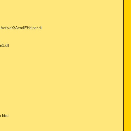
ctiveX\AcroIEHelper.dll
)
1.dll
e.html