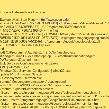
e
\Eigene Dateien\HijackThis.exe
 Explorer\Main,Start Page =
http://www.google.de/
849E9F-C8D7-4D59-B87D-784B7D6BE0B3} - C:\Programme\Adobe\Acrobat 7.0\A
49c2-A6D3-3F64C9EEBAE6} - C:\Programme\DNS\Catcher.dll
4-4AEC-AEAC-F567A249B4D4} - (no file)
3-47ec-9C4C-27C2F78BDD26} - C:\WINDOWS\system32\req.dll (file missing
A58ED58-01DD-4d91-8333-CF10577473F7} - c:\programme\google\googletoolbar
65-11d4-9B18-009027A5CD4F} - c:\programme\google\googletoolbar1.dll
RA~1\ALWILS~1\Avast4\ashDisp.exe
led
d] C:\Programme\Java\j2re1.4.2_05\bin\jusched.exe
tionAgent] rundll32.exe bthprops.cpl,,BluetoothAuthenticationAgent
NDOWS\system32\winadm.exe
DLL Services Configuration] windir32.exe
64 BIT] winman32.exe
Windows DLL Services Configuration] windir32.exe
 Update 64 BIT] winman32.exe
WINDOWS\system32\ctfmon.exe
ogramme\Messenger\msmsgs.exe" /background
c Tools.LNK = C:\WINDOWS\system32\mapiicon.exe
Internet Explorer\Restrictions present
 Search - res://c:\programme\google\GoogleToolbar1.dll/cmsearch.html
e gespeicherte Seite - res://c:\programme\google\GoogleToolbar1.dll/cmcach
eiten - res://c:\programme\google\GoogleToolbar1.dll/cmbacklinks.html
 Seiten - res://c:\programme\google\GoogleToolbar1.dll/cmsimilar.html
0E5C0-4FCB-11CF-AAA5-00401C608501} - C:\WINDOWS\system32\msjava.dll