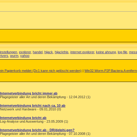
instellungen
,
explorer
,
handel
,
hijack
,
hijackthis
,
internet explorer
,
keine ahnung
,
log-file
,
mess
ivers
,
wurm
,
yahoo
in Papierkorb meldet (Dc1 kann nich gelöscht werden)
|
Win32.Worm.P2P.Bactera.A entfer
Internetverbindung bricht immer ab
Plagegeister aller Art und deren Bekämpfung - 12.04.2012 (1)
Internetverbindung bricht nach ca. 10 ab
Netzwerk und Hardware - 09.01.2010 (0)
Internetverbindung bricht ab
Log-Analyse und Auswertung - 23.05.2009 (1)
Internetverbindung bricht ab - DR/delphi.gen?
Plagegeister aller Art und deren Bekämpfung - 07.10.2008 (1)