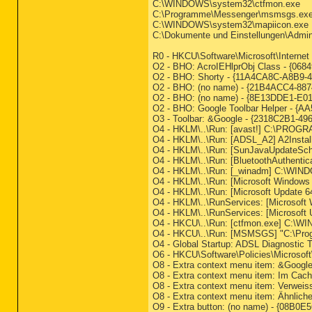
C:\WINDOWS\system32\ctfmon.exe
C:\Programme\Messenger\msmsgs.ex
C:\WINDOWS\system32\mapiicon.exe
C:\Dokumente und Einstellungen\Admin
R0 - HKCU\Software\Microsoft\Internet
O2 - BHO: AcroIEHlprObj Class - {06
O2 - BHO: Shorty - {11A4CA8C-A8B9-
O2 - BHO: (no name) - {21B4ACC4-887
O2 - BHO: (no name) - {8E13DDE1-E01
O2 - BHO: Google Toolbar Helper - {A
O3 - Toolbar: &Google - {2318C2B1-49
O4 - HKLM\..\Run: [avast!] C:\PROG
O4 - HKLM\..\Run: [ADSL_A2] A2Instal
O4 - HKLM\..\Run: [SunJavaUpdateSche
O4 - HKLM\..\Run: [BluetoothAuthentica
O4 - HKLM\..\Run: [_winadm] C:\WI
O4 - HKLM\..\Run: [Microsoft Windows 
O4 - HKLM\..\Run: [Microsoft Update 
O4 - HKLM\..\RunServices: [Microsoft 
O4 - HKLM\..\RunServices: [Microsoft
O4 - HKCU\..\Run: [ctfmon.exe] C:\
O4 - HKCU\..\Run: [MSMSGS] "C:\Pr
O4 - Global Startup: ADSL Diagnosti
O6 - HKCU\Software\Policies\Microsoft\
O8 - Extra context menu item: &Google
O8 - Extra context menu item: Im Cach
O8 - Extra context menu item: Verweiss
O8 - Extra context menu item: Ähnliche
O9 - Extra button: (no name) - {08B