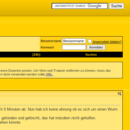
Benutzername
Angemeldet bleiben?
Kennwort
[24h]
Suchen
nsere Experten posten. Um Viren und Trojaner entfernen zu können, muss das
re nicht verwendet werden sollte.
XML
.
#
1
ach 5 Minuten ab. Nun hab ich keine ahnung ob es sich um einen Wurm
gefunden und gelöscht, das hat trotzdem nicht geholfen.
sehen könnte.