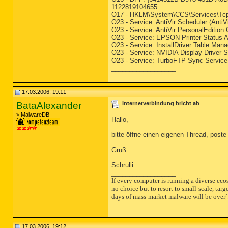
1122819104655
O17 - HKLM\System\CCS\Services\Tcp
O23 - Service: AntiVir Scheduler (Anti
O23 - Service: AntiVir PersonalEdition
O23 - Service: EPSON Printer Stat
O23 - Service: InstallDriver Table Mana
O23 - Service: NVIDIA Display Driver
O23 - Service: TurboFTP Sync Service
__________________
17.03.2006, 19:11
BataAlexander
Internetverbindung bricht ab
> MalwareDB
Hallo,
bitte öffne einen eigenen Thread, pos
Gruß
Schrulli
__________________
If every computer is running a diverse eco
no choice but to resort to small-scale, targ
days of mass-market malware will be over
[
17.03.2006, 19:12