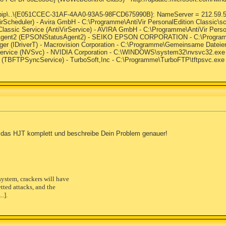
ip\..\{E051CCEC-31AF-4AA0-93A5-98FCD675990B}: NameServer = 212.59.54
VirScheduler) - Avira GmbH - C:\Programme\AntiVir PersonalEdition Classic\s
 Classic Service (AntiVirService) - AVIRA GmbH - C:\Programme\AntiVir Pers
us Agent2 (EPSONStatusAgent2) - SEIKO EPSON CORPORATION - C:\Prog
ger (IDriverT) - Macrovision Corporation - C:\Programme\Gemeinsame Dateien\I
 Service (NVSvc) - NVIDIA Corporation - C:\WINDOWS\system32\nvsvc32.exe
 (TBFTPSyncService) - TurboSoft,Inc - C:\Programme\TurboFTP\tftpsvc.exe
te das HJT komplett und beschreibe Dein Problem genauer!
system, crackers will have
etted attacks, and the
...].