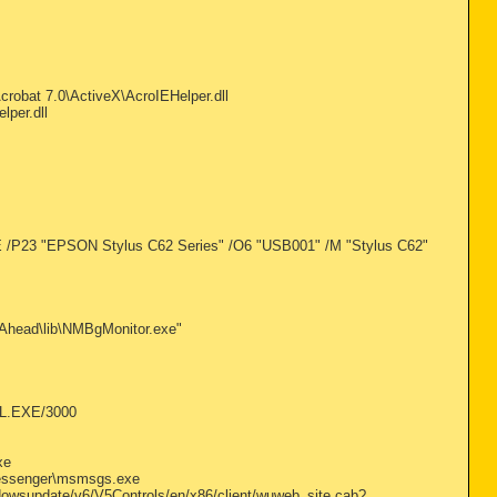
bat 7.0\ActiveX\AcroIEHelper.dll
per.dll
P23 "EPSON Stylus C62 Series" /O6 "USB001" /M "Stylus C62"
head\lib\NMBgMonitor.exe"
EL.EXE/3000
xe
Messenger\msmsgs.exe
wsupdate/v6/V5Controls/en/x86/client/wuweb_site.cab?