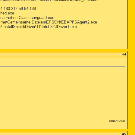
.180 212.59.54.188
ched.exe
onalEdition Classic\avguard.exe
ramme\Gemeinsame Dateien\EPSON\EBAPI\SAgent2.exe
nstallShield\Driver\11\Intel 32\IDriverT.exe
#
4
Stuart Udall
#
5