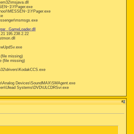
em32\msjava.dll
SSEN~1\YPager.exe
Yahoo!\MESSEN~1\YPager.exe
xe
Messenger\msmsgs.exe
gar...GameLoader.dll
21 195.238.2.22
stmon.dll
aswUpdSv.exe
file missing)
(file missing)
32\drivers\KodakCCS.exe
amme\Analog Devices\SoundMAX\SMAgent.exe
ateien\Ulead Systems\DVD\ULCDRSvr.exe
#
2