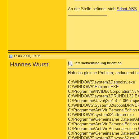
An der Stelle befindet sich
Sdbot-ABS
.
__________________
17.03.2006, 19:05
Hannes Wurst
Internetverbindung bricht ab
Hab das gleiche Problem, andauernd br
C:\WINDOWS\system32\spoolsv.exe
C:\WINDOWS\Explorer.EXE
C:\Programme\NVIDIA Corporation\NvM
C:\WINDOWS\system32\RUNDLL32.E
C:\Programme\Java\j2re1.4.2_06\bin\j
C:\WINDOWS\System32\spool\DRIVE
C:\Programme\AntiVir PersonalEdition 
C:\WINDOWS\system32\ctfmon.exe
C:\Programme\Gemeinsame Dateien\Ah
C:\Programme\AntiVir PersonalEdition 
C:\Programme\AntiVir PersonalEdition 
C:\Programme\Gemeinsame Dateien\
C:\WINDOWS\system32\nvsvc32.exe