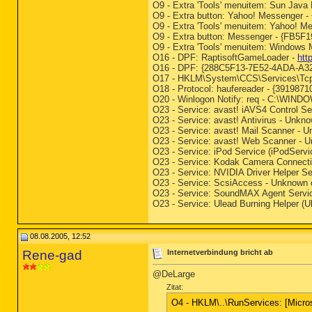
O9 - Extra 'Tools' menuitem: Sun Ja
O9 - Extra button: Yahoo! Messenge
O9 - Extra 'Tools' menuitem: Yahoo
O9 - Extra button: Messenger - {FB5
O9 - Extra 'Tools' menuitem: Window
O16 - DPF: RaptisoftGameLoader -
htt
O16 - DPF: {288C5F13-7E52-4ADA-A32
O17 - HKLM\System\CCS\Services\Tcp
O18 - Protocol: haufereader - {39198
O20 - Winlogon Notify: req - C:\WINDOW
O23 - Service: avast! iAVS4 Control 
O23 - Service: avast! Antivirus - Unk
O23 - Service: avast! Mail Scanner - U
O23 - Service: avast! Web Scanner - U
O23 - Service: iPod Service (iPodServi
O23 - Service: Kodak Camera Connec
O23 - Service: NVIDIA Driver Helper 
O23 - Service: ScsiAccess - Unknow
O23 - Service: SoundMAX Agent Servi
O23 - Service: Ulead Burning Helper 
08.08.2005, 12:52
Rene-gad
Internetverbindung bricht ab
@DeLarge
Zitat:
O4 - HKLM\..\RunServices: [Micros