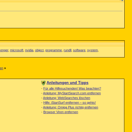
enger
,
microsoft
,
nvidia
,
object
,
programme
,
rundll
,
software
,
system
,
nen
»
Anleitungen und Tipps
-
Für alle Hilfesuchenden! Was beachten?
-
Anleitung: MyStartSearch.com entfernen
-
Anleitung: WebSearches löschen
-
Hilfe: iStartSurf entfernen – so gehts!
-
Anleitung: Omiga Plus richtig entfernen
-
Browser Viren entfernen