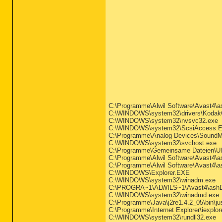
C:\Programme\Alwil Software\Avast4\a
C:\WINDOWS\system32\drivers\Koda
C:\WINDOWS\system32\nvsvc32.exe
C:\WINDOWS\system32\ScsiAccess.
C:\Programme\Analog Devices\Sound
C:\WINDOWS\system32\svchost.exe
C:\Programme\Gemeinsame Dateien\U
C:\Programme\Alwil Software\Avast4\
C:\Programme\Alwil Software\Avast4\
C:\WINDOWS\Explorer.EXE
C:\WINDOWS\system32\winadm.exe
C:\PROGRA~1\ALWILS~1\Avast4\ashD
C:\WINDOWS\system32\winadmd.exe
C:\Programme\Java\j2re1.4.2_05\bin\j
C:\Programme\Internet Explorer\iexplor
C:\WINDOWS\system32\rundll32.exe