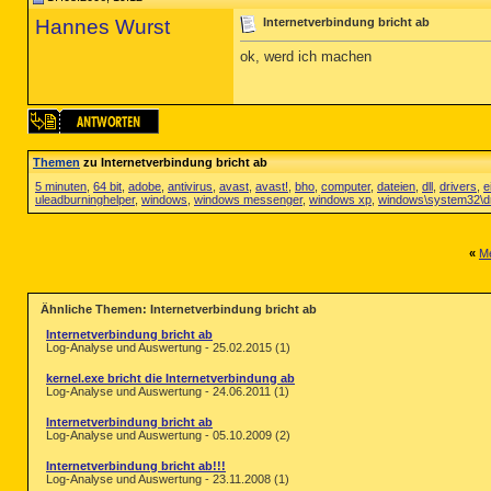
Hannes Wurst
Internetverbindung bricht ab
ok, werd ich machen
Themen
zu Internetverbindung bricht ab
5 minuten
,
64 bit
,
adobe
,
antivirus
,
avast
,
avast!
,
bho
,
computer
,
dateien
,
dll
,
drivers
,
e
uleadburninghelper
,
windows
,
windows messenger
,
windows xp
,
windows\system32\dr
«
Me
Ähnliche Themen: Internetverbindung bricht ab
Internetverbindung bricht ab
Log-Analyse und Auswertung - 25.02.2015 (1)
kernel.exe bricht die Internetverbindung ab
Log-Analyse und Auswertung - 24.06.2011 (1)
Internetverbindung bricht ab
Log-Analyse und Auswertung - 05.10.2009 (2)
Internetverbindung bricht ab!!!
Log-Analyse und Auswertung - 23.11.2008 (1)