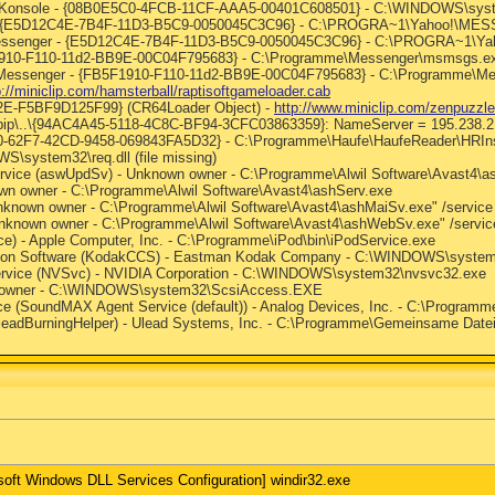
va Konsole - {08B0E5C0-4FCB-11CF-AAA5-00401C608501} - C:\WINDOWS\syst
r - {E5D12C4E-7B4F-11D3-B5C9-0050045C3C96} - C:\PROGRA~1\Yahoo!\ME
! Messenger - {E5D12C4E-7B4F-11D3-B5C9-0050045C3C96} - C:\PROGRA~1\
F1910-F110-11d2-BB9E-00C04F795683} - C:\Programme\Messenger\msmsgs.e
s Messenger - {FB5F1910-F110-11d2-BB9E-00C04F795683} - C:\Programme\
p://miniclip.com/hamsterball/raptisoftgameloader.cab
E-F5BF9D125F99} (CR64Loader Object) -
http://www.miniclip.com/zenpuzzle
ip\..\{94AC4A45-5118-4C8C-BF94-3CFC03863359}: NameServer = 195.238.2.
710-62F7-42CD-9458-069843FA5D32} - C:\Programme\Haufe\HaufeReader\HRIn
S\system32\req.dll (file missing)
Service (aswUpdSv) - Unknown owner - C:\Programme\Alwil Software\Avast4\
nown owner - C:\Programme\Alwil Software\Avast4\ashServ.exe
nknown owner - C:\Programme\Alwil Software\Avast4\ashMaiSv.exe" /service (
nknown owner - C:\Programme\Alwil Software\Avast4\ashWebSv.exe" /service 
ce) - Apple Computer, Inc. - C:\Programme\iPod\bin\iPodService.exe
tion Software (KodakCCS) - Eastman Kodak Company - C:\WINDOWS\system
Service (NVSvc) - NVIDIA Corporation - C:\WINDOWS\system32\nvsvc32.exe
n owner - C:\WINDOWS\system32\ScsiAccess.EXE
ce (SoundMAX Agent Service (default)) - Analog Devices, Inc. - C:\Progr
(UleadBurningHelper) - Ulead Systems, Inc. - C:\Programme\Gemeinsame D
oft Windows DLL Services Configuration] windir32.exe