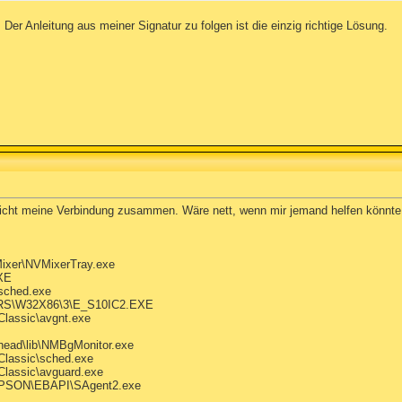
 Der Anleitung aus meiner Signatur zu folgen ist die einzig richtige Lösung.
icht meine Verbindung zusammen. Wäre nett, wenn mir jemand helfen könnte
ixer\NVMixerTray.exe
XE
usched.exe
RS\W32X86\3\E_S10IC2.EXE
Classic\avgnt.exe
ead\lib\NMBgMonitor.exe
Classic\sched.exe
Classic\avguard.exe
EPSON\EBAPI\SAgent2.exe