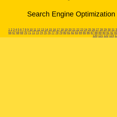
Search Engine Optimization 
1
2
3
4
5
6
7
8
9
10
11
12
13
14
15
16
17
18
19
20
21
22
23
24
25
26
27
28
29
30
31
3
66
67
68
69
70
71
72
73
74
75
76
77
78
79
80
81
82
83
84
85
86
87
88
89
90
91
92
9
120
121
122
123
1