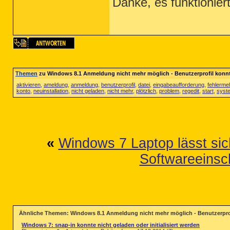
Danke, es funktioniert
Themen
zu Windows 8.1 Anmeldung nicht mehr möglich - Benutzerprofil konnte
aktivieren
,
ameldung
,
anmeldung
,
benutzerprofil
,
datei
,
eingabeaufforderung
,
fehlerme
konto
,
neuinstallation
,
nicht geladen
,
nicht mehr
,
plötzlich
,
problem
,
regedit
,
start
,
syst
«
Windows 7 Laptop lässt si
Softwareeinsch
Ähnliche Themen: Windows 8.1 Anmeldung nicht mehr möglich - Benutzerprofi
Windows 7: snap-in konnte nicht geladen oder initialisiert werden