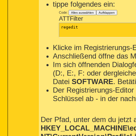
tippe folgendes ein:
Code:
Alles auswählen
Aufklappen
ATTFilter
regedit

Klicke im Registrierungs-
Anschließend öffne das 
Im sich öffnenden Dialogf
(D:, E:, F: oder dergleic
Datei
SOFTWARE
. Betät
Der Registrierungs-Editor
Schlüssel ab - in der nach
Der Pfad, unter dem du jetzt 
HKEY_LOCAL_MACHINE\edi