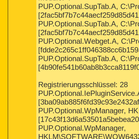
PUP.Optional.SupTab.A, C:\Pro
[2fac5bf7b7c44aecf259d85d41b
PUP.Optional.SupTab.A, C:\Pro
[2fac5bf7b7c44aecf259d85d41b
PUP.Optional.Webget.A, C:\Pr
[fdde2c265c1ff046388cc6b159
PUP.Optional.SupTab.A, C:\Pro
[4b90fe541b60ab8b3cca8119f0
Registrierungsschlüssel: 28
PUP.Optional.IePluginServ
[3ba09ab885f6fd39c93e2432af
PUP.Optional.WpManager,
[17c43f13d6a53501a5bebea20
PUP.Optional.WpManager,
HKLM\SOFTWARE\WOW6432N