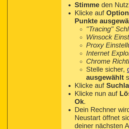
Stimme
den Nutz
Klicke auf
Optio
Punkte ausgewä
"Tracing" Sch
Winsock Einst
Proxy Einstel
Internet Explo
Chrome Richtl
Stelle sicher,
ausgewählt
s
Klicke auf
Suchla
Klicke nun auf
Lö
Ok
.
Dein Rechner wi
Neustart öffnet s
deiner nächsten A