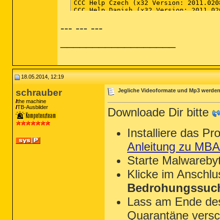
--- --- ---
__________________
18.05.2014, 12:19
schrauber
Jegliche Videoformate und Mp3 werden
the machine
TB-Ausbilder
Downloade Dir bitte
Installiere das P
Anleitung zu MB
Starte Malwareby
Klicke im Anschl
Bedrohungssuch
Lass am Ende des 
Quarantäne versc