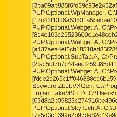
[3ba09ab885f6fd39c93e2432af
PUP.Optional.WpManager, C:\
[17c43f13d6a53501a5bebea20
PUP.Optional.Webget.A, C:\Pr
[8d4e163c29523600e1e48ceb2
PUP.Optional.Webget.A, C:\Pro
[a437aea4ef8cb18518ad85f28f
PUP.Optional.SupTab.A, C:\Pro
[2fac5bf7b7c44aecf259d85d41b
PUP.Optional.Webget.A, C:\Pr
[fdde2c265c1ff046388cc6b159
Spyware.Zbot.VXGen, C:\Prog
Trojan.FakeMS.ED, C:\Users\m
[03d8a2b05823c274916be496c
PUP.Optional.SkyTech.A, C:\U
[7e5d3c1699e2b97de82d49e98