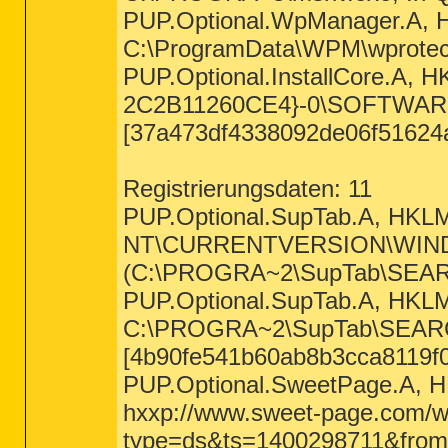
PUP.Optional.WpManager.
C:\ProgramData\WPM\wprotect
PUP.Optional.InstallCore.A
2C2B11260CE4}-0\SOFTWARE\
[37a473df4338092de06f51624
Registrierungsdaten: 11
PUP.Optional.SupTab.A,
NT\CURRENTVERSION\WINDOWS
(C:\PROGRA~2\SupTab\SEARCH
PUP.Optional.SupTab.A, 
C:\PROGRA~2\SupTab\SEARCH~
[4b90fe541b60ab8b3cca8119f0
PUP.Optional.SweetPage.A
hxxp://www.sweet-page.com/w
type=ds&ts=1400298711&fr