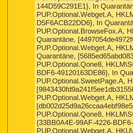
144D59C291E1}, In Quarantän
PUP.Optional.Webget.A, H
D5F6ACB22DD6}, In Quarantä
PUP.Optional.BrowseFox.A,
Quarantäne, [4497054de4972f
PUP.Optional.Webget.A, 
Quarantäne, [5685ed65abd083
PUP.Optional.Qone8, HKL
BDF6-49120163DE86}, In Qua
PUP.Optional.SweetPage.A,
[9843430fd9a241f5ee1db31558
PUP.Optional.Webget.A, H
[db002d25d9a26ccaa4ebf98e5
PUP.Optional.Qone8, HK
{33BB0A4E-99AF-4226-BDF6-4
PUP.Optional.Webget.A, HKU