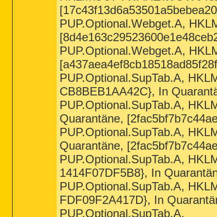
[17c43f13d6a53501a5bebea20
PUP.Optional.Webget.A, H
[8d4e163c29523600e1e48ceb2
PUP.Optional.Webget.A, HK
[a437aea4ef8cb18518ad85f28f
PUP.Optional.SupTab.A, H
CB8BEB1AA42C}, In Quarantän
PUP.Optional.SupTab.A, H
Quarantäne, [2fac5bf7b7c44ae
PUP.Optional.SupTab.A, H
Quarantäne, [2fac5bf7b7c44ae
PUP.Optional.SupTab.A, 
1414F07DF5B8}, In Quarantän
PUP.Optional.SupTab.A, 
FDF09F2A417D}, In Quarantän
PUP.Optional.SupTab.A,