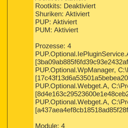
Rootkits: Deaktiviert
Shuriken: Aktiviert
PUP: Aktiviert
PUM: Aktiviert
Prozesse: 4
PUP.Optional.IePluginService.
[3ba09ab885f6fd39c93e2432a
PUP.Optional.WpManager, C:\
[17c43f13d6a53501a5bebea20
PUP.Optional.Webget.A, C:\Pr
[8d4e163c29523600e1e48ceb
PUP.Optional.Webget.A, C:\Pro
[a437aea4ef8cb18518ad85f28f
Module: 4