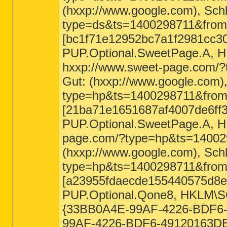
(hxxp://www.google.com), Sch
type=ds&ts=1400298711&fr
[bc1f71e12952bc7a1f2981cc3
PUP.Optional.SweetPage.A
hxxp://www.sweet-page.co
Gut: (hxxp://www.google.com)
type=hp&ts=1400298711&fr
[21ba71e1651687af4007de6ff3
PUP.Optional.SweetPage.A
page.com/?type=hp&ts=140
(hxxp://www.google.com), Sch
type=hp&ts=1400298711&fr
[a23955fdaecde155440575d8e
PUP.Optional.Qone8, HKL
{33BB0A4E-99AF-4226-BDF6-4
99AF-4226-BDF6-49120163DE8