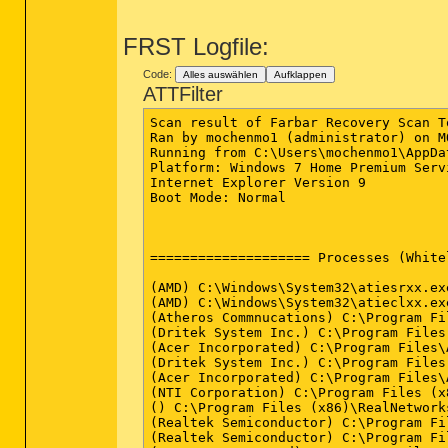
FRST Logfile:
Code:
Alles auswählen
Aufklappen
ATTFilter
Scan result of Farbar Recovery Scan Tool (FRST.txt) (x64) Version: 17-05-2014
Ran by mochenmo1 (administrator) on MOCHENMO1-PC on 17-05-2014 14:48:49
Running from C:\Users\mochenmo1\AppData\Local\Microsoft\Windows\Temporary Internet Files\Content.IE5\ME43STKO
Platform: Windows 7 Home Premium Service Pack 1 (X64) OS Language: German Standard
Internet Explorer Version 9
Boot Mode: Normal



==================== Processes (Whitelisted) =================

(AMD) C:\Windows\System32\atiesrxx.exe
(AMD) C:\Windows\System32\atieclxx.exe
(Atheros Commnucations) C:\Program Files (x86)\Bluetooth Suite\AdminService.exe
(Dritek System Inc.) C:\Program Files (x86)\Launch Manager\dsiwmis.exe
(Acer Incorporated) C:\Program Files\Acer\Acer ePower Management\ePowerSvc.exe
(Dritek System Inc.) C:\Program Files (x86)\Launch Manager\LMutilps32.exe
(Acer Incorporated) C:\Program Files\Acer\Acer Updater\UpdaterService.exe
(NTI Corporation) C:\Program Files (x86)\NTI\Acer Backup Manager\IScheduleSvc.exe
() C:\Program Files (x86)\RealNetworks\RealDownloader\rndlresolversvc.exe
(Realtek Semiconductor) C:\Program Files\Realtek\Audio\HDA\RAVCpl64.exe
(Realtek Semiconductor) C:\Program Files\Realtek\Audio\HDA\RAVBg64.exe
(Acer Incorporated) C:\Program Files\Acer\Acer ePower Management\ePowerTray.exe
(Atheros Communications) C:\Program Files (x86)\Bluetooth Suite\BtvStack.exe
(Atheros Commnucations) C:\Program Files (x86)\Bluetooth Suite\AthBtTray.exe
(DT Soft Ltd) C:\Program Files (x86)\DAEMON Tools Lite\DTLite.exe
(Microsoft Corporation) C:\Program Files (x86)\Windows Sidebar\sidebar.exe
(NTI Corporation) C:\Program Files (x86)\NTI\Acer Backup Manager\BackupManagerTray.exe
(Dritek System Inc.) C:\Program Files (x86)\Launch Manager\LManager.exe
(Renesas Electronics Corporation) C:\Program Files (x86)\Renesas Electronics\USB 3.0 Host Controller Driver\Application\nusb3mon.exe
(Acer Incorporated) C:\Program Files\Acer\Acer ePower Management\ePowerEvent.exe
(CyberLink Corp.) C:\Program Files (x86)\CyberLink\PowerDVD9\PDVD9Serv.exe
(cyberlink) C:\Program Files (x86)\CyberLink\Shared Files\brs.exe
(Dolby Laboratories Inc.) C:\Dolby PCEE4\pcee4.exe
(Dritek System Inc.) C:\Program Files (x86)\Launch Manager\MMDx64Fx.exe
(Dritek System Inc.) C:\Program Files (x86)\Launch Manager\LMworker.exe
(Intel Corporation) C:\Program Files (x86)\Intel\Intel(R) Rapid Storage Technology\IAStorDataMgrSvc.exe
(Intel Corporation) C:\Program Files (x86)\Intel\Intel(R) Management Engine Components\LMS\LMS.exe
(Intel Corporation) C:\Program Files (x86)\Intel\Intel(R) Management Engine Components\UNS\UNS.exe
(RealNetworks, Inc.) C:\Program Files (x86)\Real\RealPlayer\Update\realsched.exe
() C:\Program Files (x86)\webget\updatewebget.exe
(Cherished Technololgy LIMITED) C:\ProgramData\WPM\wprotectmanager.exe
(Cherished Technololgy LIMITED) C:\ProgramData\IePluginServices\PluginService.exe
(USTechSupport, LLC (www.ustechsupport.com)) C:\Program Files (x86)\USTechSupport\PC Optimizer\USTSPCO.exe
(USTechSupport, LLC (www.ustechsupport.com)) C:\Program Files (x86)\USTechSupport\PC Optimizer\USTSPCOPrivacyProtector.exe
(USTechSupport, LLC (www.ustechsupport.com)) C:\Program Files (x86)\USTechSupport\PC Optimizer\USTSPCOSystemCleaner.exe
(USTechSupport, LLC (www.ustechsupport.com)) C:\Program Files (x86)\USTechSupport\PC Optimizer\USTSPCORegClean.exe
(Mischel Internet Security) C:\Program Files (x86)\TrojanHunter 5.5\THGuard.exe
() C:\Program Files (x86)\webget\bin\utilwebget.exe
(RealNetworks, Inc.) C:\Program Files (x86)\RealNetworks\RealDownloader\recordingmanager.exe


==================== Registry (Whitelisted) ==================

HKLM\...\Run: [ETDCtrl] => C:\Program Files\elantech\etdctrl.exe [2588968 2010-11-12] (ELAN Microelectronics Corp.)
HKLM\...\Run: [RtHDVCpl] => c:\program files\realtek\audio\hda\ravcpl64.exe [12673128 2011-08-16] (Realtek Semiconductor)
HKLM\...\Run: [RtHDVBg_Dolby] => c:\program files\realtek\audio\hda\ravbg64.exe [2277480 2011-08-16] (Realtek Semiconductor)
HKLM\...\Run: [Power Management] => c:\program files\acer\acer epower management\epowertray.exe [1831016 2011-08-02] (Acer Incorporated)
HKLM\...\Run: [IntelTBRunOnce] => wscript.exe //b //nologo "c:\program files\intel\turboboost\runtbgadgetonce.vbs"
HKLM\...\Run: [AtherosBtStack] => c:\program files (x86)\bluetooth suite\btvstack.exe [976032 2011-09-16] (Atheros Communications)
HKLM\...\Run: [AthBtTray] => c:\program files (x86)\bluetooth suite\athbttray.exe [799904 2011-09-16] (Atheros Commnucations)
HKLM-x32\...\Run: [Driver Genius] => [X]
HKLM-x32\...\Run: [BackupManagerTray] => c:\program files (x86)\nti\acer backup manager\backupmanagertray.exe [297280 2011-04-24] (NTI Corporation)
HKLM-x32\...\Run: [OOTag] => c:\program files (x86)\acer\oobeoffer\ootag.exe [13856 2010-02-23] (Microsoft)
HKLM-x32\...\Run: [StartCCC] =>