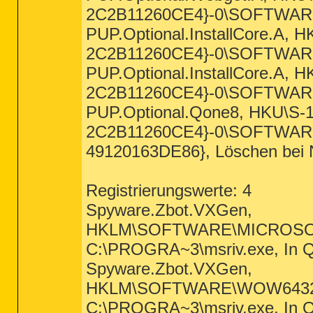
2C2B11260CE4}-0\SOFTWARE\w
PUP.Optional.InstallCore.A
2C2B11260CE4}-0\SOFTWARE\I
PUP.Optional.InstallCore.A
2C2B11260CE4}-0\SOFTWARE\
PUP.Optional.Qone8, HKU\S-
2C2B11260CE4}-0\SOFTWA
49120163DE86}, Löschen bei 
Registrierungswerte: 4
Spyware.Zbot.VXGen,
HKLM\SOFTWARE\MICROSOF
C:\PROGRA~3\msriv.exe, In Q
Spyware.Zbot.VXGen,
HKLM\SOFTWARE\WOW6432
C:\PROGRA~3\msriv.exe, In Q