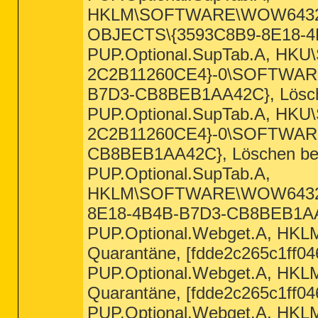
HKLM\SOFTWARE\WOW643
OBJECTS\{3593C8B9-8E18-4B4
PUP.Optional.SupTab.A, HKU
2C2B11260CE4}-0\SOFTWA
B7D3-CB8BEB1AA42C}, Löschen
PUP.Optional.SupTab.A, HKU
2C2B11260CE4}-0\SOFTWA
CB8BEB1AA42C}, Löschen bei 
PUP.Optional.SupTab.A,
HKLM\SOFTWARE\WOW6432
8E18-4B4B-B7D3-CB8BEB1AA42
PUP.Optional.Webget.A, H
Quarantäne, [fdde2c265c1ff0
PUP.Optional.Webget.A, H
Quarantäne, [fdde2c265c1ff0
PUP.Optional.Webget.A, 