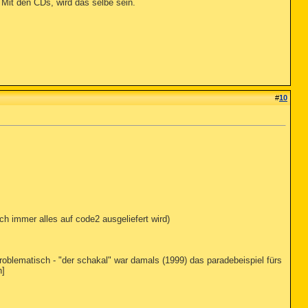
 Mit den CDs, wird das selbe sein.
#
10
ch immer alles auf code2 ausgeliefert wird)
roblematisch - "der schakal" war damals (1999) das paradebeispiel fürs
n]