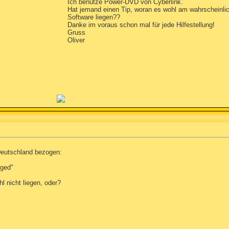
Ich benutze Power-DVD von Cyberlink.
Hat jemand einen Tip, woran es wohl am wahrscheinli
Software liegen??
Danke im voraus schon mal für jede Hilfestellung!
Gruss
Oliver
Deutschland bezogen:
gged"
l nicht liegen, oder?