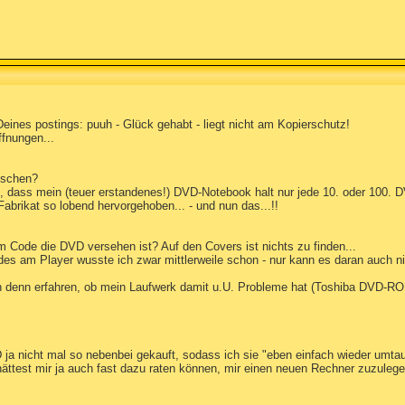
 Deines postings: puuh - Glück gehabt - liegt nicht am Kopierschutz!
fnungen...
uschen?
n, dass mein (teuer erstandenes!) DVD-Notebook halt nur jede 10. oder 100. 
Fabrikat so lobend hervorgehoben... - und nun das...!!
 Code die DVD versehen ist? Auf den Covers ist nichts zu finden...
 am Player wusste ich zwar mittlerweile schon - nur kann es daran auch nic
ch denn erfahren, ob mein Laufwerk damit u.U. Probleme hat (Toshiba DVD-
DVD ja nicht mal so nebenbei gekauft, sodass ich sie "eben einfach wieder 
ttest mir ja auch fast dazu raten können, mir einen neuen Rechner zuzuleg