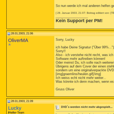
So nun werde ich mal anderen helfen geh
[ 28. Januar 2003, 21:07: Beitrag editiert von: [T
__________________
Kein Support per PM!
28.01.2003, 21:06
OliverMA
Sorry, Lucky
ich habe Deine Signatur ("Über 99%..."
Sorry!!
Also - ich verstehe nicht recht, was ic
Software mehr auftreiben können!
Oder meinst Du, ich solle nach weitere
Übrigens auf dem Cover der einen steht
sondern um eine originalverpackte DVD.
[img]graemlins/heulen.gif[/img]
Ich weiss echt nicht mehr weiter...
Was könnte ich denn machen, wenn es t
Gruss Oliver
28.01.2003, 21:09
Lucky
DVD´s werden nicht mehr abgespielt...
Helfer-Team