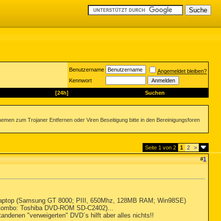
Benutzername
Angemeldet bleiben?
Kennwort
[24h]
Suchen
emen zum Trojaner Entfernen oder Viren Beseitigung bitte in den Bereinigungsforen
Seite 1 von 2
1
2
>
#
1
n Laptop (Samsung GT 8000; PIII, 650Mhz, 128MB RAM; Win98SE)
Combo: Toshiba DVD-ROM SD-C2402)...
andenen "verweigerten" DVD´s hilft aber alles nichts!!