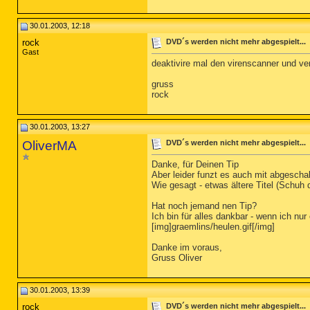
30.01.2003, 12:18
rock
DVD´s werden nicht mehr abgespielt...
Gast
deaktivire mal den virenscanner und v
gruss
rock
30.01.2003, 13:27
OliverMA
DVD´s werden nicht mehr abgespielt...
Danke, für Deinen Tip
Aber leider funzt es auch mit abgescha
Wie gesagt - etwas ältere Titel (Schuh 
Hat noch jemand nen Tip?
Ich bin für alles dankbar - wenn ich nu
[img]graemlins/heulen.gif[/img]
Danke im voraus,
Gruss Oliver
30.01.2003, 13:39
rock
DVD´s werden nicht mehr abgespielt...