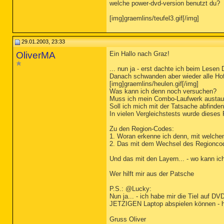
welche power-dvd-version benutzt du?
[img]graemlins/teufel3.gif[/img]
29.01.2003, 23:33
OliverMA
Ein Hallo nach Graz!
... nun ja - erst dachte ich beim Lesen
Danach schwanden aber wieder alle Hof
[img]graemlins/heulen.gif[/img]
Was kann ich denn noch versuchen?
Muss ich mein Combo-Laufwerk austa
Soll ich mich mit der Tatsache abfinde
In vielen Vergleichstests wurde dieses 
Zu den Region-Codes:
1. Woran erkenne ich denn, mit welchem
2. Das mit dem Wechsel des Regioncodes
Und das mit den Layern... - wo kann i
Wer hilft mir aus der Patsche
P.S.: @Lucky:
Nun ja... - ich habe mir die Tiel auf 
JETZIGEN Laptop abspielen können - hä
Gruss Oliver