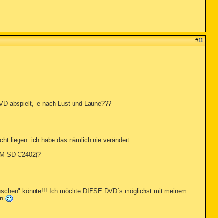
#
11
DVD abspielt, je nach Lust und Laune???
ht liegen: ich habe das nämlich nie verändert.
ROM SD-C2402)?
umtauschen" könnte!!! Ich möchte DIESE DVD´s möglichst mit meinem
en