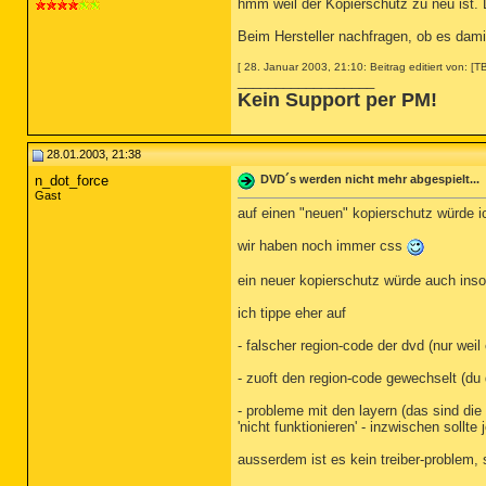
hmm weil der Kopierschutz zu neu ist. 
Beim Hersteller nachfragen, ob es dam
[ 28. Januar 2003, 21:10: Beitrag editiert von: [T
__________________
Kein Support per PM!
28.01.2003, 21:38
n_dot_force
DVD´s werden nicht mehr abgespielt...
Gast
auf einen "neuen" kopierschutz würde ic
wir haben noch immer css
ein neuer kopierschutz würde auch insof
ich tippe eher auf
- falscher region-code der dvd (nur wei
- zuoft den region-code gewechselt (du 
- probleme mit den layern (das sind di
'nicht funktionieren' - inzwischen soll
ausserdem ist es kein treiber-problem,