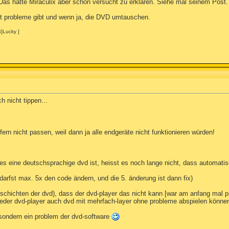
Das hatte Miraculix aber schon versucht zu erklären. Siehe mal seinem Post.
it probleme gibt und wenn ja, die DVD umtauschen.
B]Lucky ]
h nicht tippen...
ern nicht passen, weil dann ja alle endgeräte nicht funktionieren würden!
l es eine deutschsprachige dvd ist, heisst es noch lange nicht, dass automatis
darfst max. 5x den code ändern, und die 5. änderung ist dann fix)
e schichten der dvd), dass der dvd-player das nicht kann [war am anfang mal p
te jeder dvd-player auch dvd mit mehrfach-layer ohne probleme abspielen könne
 sondern ein problem der dvd-software