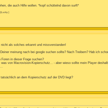
en, die auch Hilfe wollen. *kopf schüttelnd davon surft*
B]Lucky ]
) nicht als solches erkannt und missverstanden!
h Deiner meinung nach bei google suchen sollte? Nach Treibern? Hab ich schon
n Foren in dieser Frage suchen?
 was von Macrovision-Kopierschutz... - aber wieso sollte mein Player deshalb
..
atsächlich an dem Kopierschutz auf der DVD liegt?