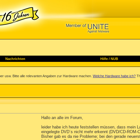
Nachrichten
Hilfe
/
NUB
iber usw. Bitte alle relevanten Angaben zur Hardware machen.
Welche Hardware habe ich?
Th
Hallo an alle im Forum,
leider habe ich heute feststellen müssen, dass mei
eingelegte DVD´s nicht mehr erkennt (DVD/CD-ROM-
Bisher gab es da nie Probleme; bei den gerade neuerst