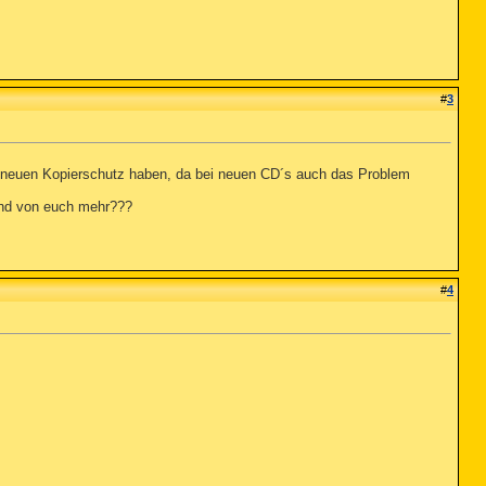
#
3
en neuen Kopierschutz haben, da bei neuen CD´s auch das Problem
mand von euch mehr???
#
4