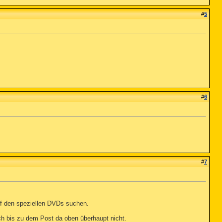
#
5
#
6
#
7
f den speziellen DVDs suchen.
ch bis zu dem Post da oben überhaupt nicht.