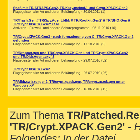
Spaß mit TR/ATRAPS.Gen2, TR/Kazy.mekml.1 und Crypt.XPACK.Gen2
Plagegeister aller Art und deren Bekämpfung - 30.04.2011 (1)
TR/Trash.Gen // TR/Spy.Agent.blbk // TR/Rootkit.Gen2' // TR/BHO.Gen //
TR/Crypt.XPACK.Gen2' et al
Antiviren-, Firewall- und andere Schutzprogramme - 05.11.2010 (16)
TR/Crypt.XPACK.Gen3 - nach formatierung von C: TR/Crypt.XPACK.Gen2
gefunden
Plagegeister aller Art und deren Bekämpfung - 17.10.2010 (9)
TR/Dropper.gen und TR/Crypt.XPACK.Gen und TR/Crypt.XPACK.Gen2
und TR/Dldr.Agent.cxyf.3
Plagegeister aller Art und deren Bekämpfung - 29.07.2010 (32)
TR/Crypt.XPACK.Gen2
Plagegeister aller Art und deren Bekämpfung - 26.07.2010 (26)
TR/dldr.swizzor.gen2, TR/crypt.xpack.gen, TR/crypt.zpack.gen unter
Windows XP
Plagegeister aller Art und deren Bekämpfung - 16.06.2010 (15)
Zum Thema
TR/Patched.Re
'TR/Crypt.XPACK.Gen2'
-
H
Folgendes: In der Datei