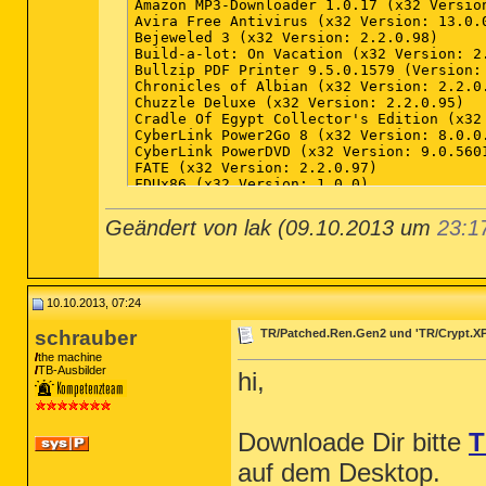
Geändert von lak (09.10.2013 um
23:1
10.10.2013, 07:24
schrauber
TR/Patched.Ren.Gen2 und 'TR/Crypt.X
the machine
TB-Ausbilder
hi,
Downloade Dir bitte
T
auf dem Desktop.