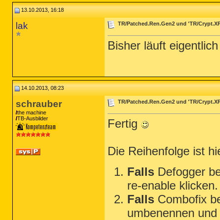
13.10.2013, 16:18
lak
TR/Patched.Ren.Gen2 und 'TR/Crypt.X
Bisher läuft eigentlic
14.10.2013, 08:23
schrauber
TR/Patched.Ren.Gen2 und 'TR/Crypt.X
the machine
TB-Ausbilder
Fertig
Die Reihenfolge ist h
Falls
Defogger be
re-enable klicken.
Falls
Combofix ben
umbenennen und s