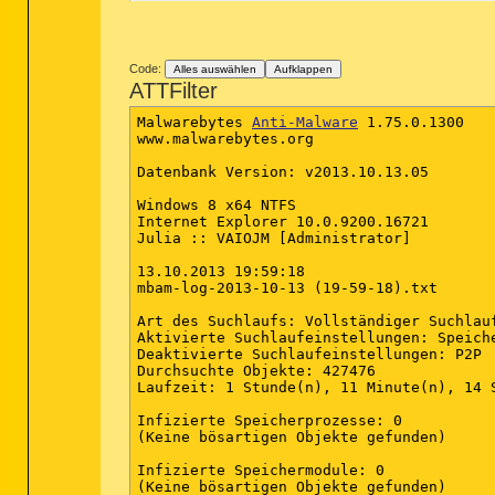
(Keine bösartigen Objekte gefunden)

Infizierte Dateien: 2

C:\Users\Julia\Downloads\SoftonicDownloa
Code:
Alles auswählen
Aufklappen
C:\Users\Julia\Downloads\SoftonicDownloa
ATTFilter
(Ende)

Malwarebytes 
Anti-Malware
 1.75.0.1300

www.malwarebytes.org

Datenbank Version: v2013.10.13.05

Windows 8 x64 NTFS

Internet Explorer 10.0.9200.16721

Julia :: VAIOJM [Administrator]

13.10.2013 19:59:18

mbam-log-2013-10-13 (19-59-18).txt

Art des Suchlaufs: Vollständiger Suchlauf
Aktivierte Suchlaufeinstellungen: Speich
Deaktivierte Suchlaufeinstellungen: P2P

Durchsuchte Objekte: 427476

Laufzeit: 1 Stunde(n), 11 Minute(n), 14 S
Infizierte Speicherprozesse: 0

(Keine bösartigen Objekte gefunden)

Infizierte Speichermodule: 0

(Keine bösartigen Objekte gefunden)
