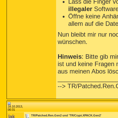
Lass die Finger v
illegaler
Software
Öffne keine Anhän
allem auf die Dat
Nun bleibt mir nur no
wünschen.
Hinweis
: Bitte gib m
ist und keine Fragen
aus meinen Abos lös
_________________
--> TR/Patched.Ren.
16.10.2013,
00:31
lak
TR/Patched.Ren.Gen2 und 'TR/Crypt.XPACK.Gen2'