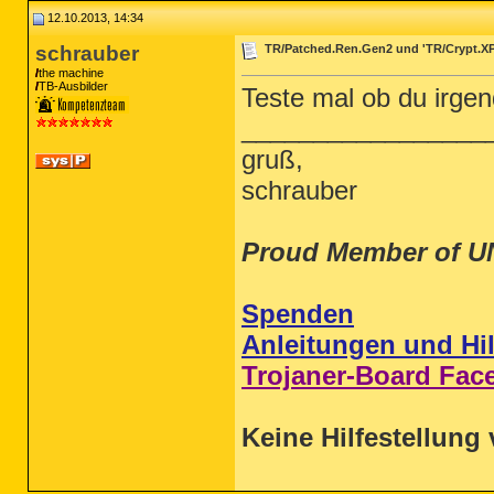
12.10.2013, 14:34
schrauber
TR/Patched.Ren.Gen2 und 'TR/Crypt.X
the machine
TB-Ausbilder
Teste mal ob du irg
_________________
gruß,
schrauber
Proud Member of U
Spenden
Anleitungen und Hil
Trojaner-Board Fac
Keine Hilfestellung 