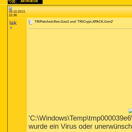
09.10.2013,
22:38
lak
TR/Patched.Ren.Gen2 und 'TR/Crypt.XPACK.Gen2'
'C:\Windows\Temp\tmp000039e6
wurde ein Virus oder unerwünsc