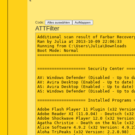
Code:
Alles auswählen
Aufklappen
ATTFilter
Additional scan result of Farbar Recovery Scan Tool (x64) Version: 02-10-2013
Ran by Julia at 2013-10-09 22:06:33
Running from C:\Users\Julia\Downloads
Boot Mode: Normal
==========================================================


==================== Security Center ========================

AV: Windows Defender (Disabled - Up to date) {D68DDC3A-831F-4fae-9E44-DA132C1ACF46}
AV: Avira Desktop (Enabled - Up to date) {F67B4DE5-C0B4-6C3F-0EFF-6C83BD5D0C2C}
AS: Avira Desktop (Enabled - Up to date) {4D1AAC01-E68E-63B1-344F-57F1C6DA4691}
AS: Windows Defender (Disabled - Up to date) {D68DDC3A-831F-4fae-9E44-DA132C1ACF46}

==================== Installed Programs ======================

Adobe Flash Player 11 Plugin (x32 Version: 11.8.800.168)
Adobe Reader XI (11.0.04) - Deutsch (x32 Version: 11.0.04)
Adobe Shockwave Player 12.0 (x32 Version: 12.0.4.144)
Agatha Christie - Death on the Nile (x32 Version: 2.2.0.98)
Alice Software 4.9.2 (x32 Version: 4.9.2)
Aloha TriPeaks (x32 Version: 2.2.0.98)
Amazon MP3-Downloader 1.0.17 (x32 Version: 1.0.17)
Avira Free Antivirus (x32 Version: 13.0.0.4052)
Bejeweled 3 (x32 Version: 2.2.0.98)
Build-a-lot: On Vacation (x32 Version: 2.2.0.110)
Bullzip PDF Printer 9.5.0.1579 (Version: 9.5.0.1579)
Chronicles of Albian (x32 Version: 2.2.0.110)
Chuzzle Deluxe (x32 Version: 2.2.0.95)
Cradle Of Egypt Collector's Edition (x32 Version: 2.2.0.110)
CyberLink Power2Go 8 (x32 Version: 8.0.0.1923)
CyberLink PowerDVD (x32 Version: 9.0.5601.52)
FATE (x32 Version: 2.2.0.97)
FDUx86 (x32 Version: 1.0.0)
Firebird 2.1.1.17910 (Win32) (x32 Version: 2.1.1.17910)
GIMP 2.8.6 (Version: 2.8.6)
Heroes of Hellas 3: Athens (x32 Version: 2.2.0.110)
Intel AppUp(SM) center (x32 Version: 03.05.11)
Intel(R) Management Engine Components (x32 Version: 8.1.0.1252)
Intel(R) Processor Graphics (x32 Version: 9.17.10.2817)
Intel(R) Rapid Storage Technology (x32 Version: 11.5.3.1004)
Intel(R) SDK for OpenCL - CPU Only Runtime Package (x32 Version: 2.0.0.37149)
Intel® Trusted Connect Service Client (Version: 1.24.388.1)
Java 7 Update 13 (x32 Version: 7.0.130)
Java Auto Updater (x32 Version: 2.1.9.0)
Java(TM) 7 Update 5 (64-bit) (Version: 7.0.50)
Kaspersky Security Scan (x32 Version: 12.0.1.340)
KUx86 (x32 Version: 1.0.0)
Luxor HD (x32 Version: 2.2.0.110)
Mahjongg Artifacts (x32 Version: 2.2.0.110)
McAfee Parental Controls (x32 Version: 2.2.122.12)
Microsoft Office (x32 Version: 14.0.6120.5004)
Microsoft Office 2007 Service Pack 3 (SP3) (x32)
Microsoft Office Basic 2007 (x32 Version: 12.0.6612.1000)
Microsoft Office Excel MUI (German) 2007 (x32 Version: 12.0.6612.1000)
Microsoft Office File Validation Add-In (x32 Version: 14.0.5130.5003)
Microsoft Office Live Add-in 1.5 (x32 Version: 2.0.4024.1)
Microsoft Office Office 64-bit Components 2007 (Version: 12.0.6612.1000)
Microsoft Office Outlook MUI (German) 2007 (x32 Version: 12.0.6612.1000)
Microsoft Office Proof (English) 2007 (x32 Version: 12.0.6612.1000)
Microsoft Office Proof (French) 2007 (x32 Version: 12.0.6612.1000)
Microsoft Office Proof (German) 2007 (x32 Version: 12.0.6612.1000)
Microsoft Office Proof (Italian) 2007 (x32 Version: 12.0.6612.1000)
Microsoft Office Proofing (German) 2007 (x32 Version: 12.0.4518.1014)
Microsoft Office Proofing Tools 2007 Service Pack 3 (SP3) (x32)
Microsoft Office Shared 64-bit MUI (German) 2007 (Version: 12.0.6612.1000)
Microsoft Office Shared MUI (German) 2007 (x32 Version: 12.0.6612.1000)
Microsoft Office Word MUI (German) 2007 (x32 Version: 12.0.6612.1000)
Microsoft Visual C++ 2005 Redistributable (x32 Version: 8.0.61001)
Microsoft Visual C++ 2008 Redistributable - x86 9.0.30729.17 (x32 Version: 9.0.30729)
Microsoft Visual C++ 2008 Redistributable - x86 9.0.30729.6161 (x32 Version: 9.0.30729.6161)
Microsoft Visual C++ 2010  x64 Redistributable - 10.0.40219 (Version: 10.0.40219)
Microsoft Visual C++ 2010  x86 Redistributable - 10.0.40219 (x32 Version: 10.0.40219)
Mozilla Firefox 24.0 (x86 de) (x32 Version: 24.0)
Mozilla Maintenance Service (x32 Version: 24.0)
MSI to redistribute MS VS2005 CRT libraries (x32 Version: 8.0.50727.42)
Mystery of Mortlake Mansion (x32 Version: 2.2.0.98)
Mystery P.I. - The London Caper (x32 Version: 2.2.0.95)
Norton Identity Safe (x32 Version: 2014.5.0.67)
Pimero 2013 R1 (x32 Version: 8.1)
Plants vs. Zombies - Game of the Year (x32 Version: 2.2.0.98)
PlayMemories Home (x32 Version: 6.3.02.07270)
Polar Bowler (x32 Version: 2.2.0.97)
Qualcomm Atheros Bluetooth Suite (64) (Version: 8.0.0.206)
Realtek High Definition Audio Driver (x32 Version: 6.0.1.6695)
Realtek PCIE Card Reader (x32 Version: 6.1.8400.28121)
Restore (x32 Version: 1.0.0)
Shared C Run-time for x64 (Version: 10.0.0)
SSLx64 (Version: 1.0.0)
SSLx86 (x32 Version: 1.0.0)
swMSM (x32 Version: 12.0.0.1)
Synaptics Pointing Device Driver (Version: 16.2.10.5)
Update for 2007 Microsoft Office System (KB967642) (x32)
Update for Microsoft Office 2007 suites (KB2596620) 32-Bit Edition (x32)
Update for Microsoft Office 2007 suites (KB2596660) 32-Bit Edition (x32)
Update for Microsoft Office 2007 suites (KB2596848) 32-Bit Edition (x32)
Update for Microsoft Office 2007 suites (KB2687493) 32-Bit Edition (x32)
Update for Microsoft Office 2007 suites (KB2767849) 32-Bit Edition (x32)
Update for Microsoft Office 2007 suites (KB