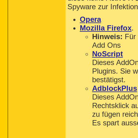
Spyware zur Infektio
Opera
Mozilla Firefox
.
Hinweis:
Für 
Add Ons
NoScript
Dieses AddOn 
Plugins. Sie 
bestätigst.
AdblockPlus
Dieses AddOn 
Rechtsklick a
zu fügen reich
Es spart aus