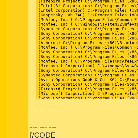
--- --- ---
--- --- ---
[/CODE