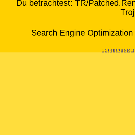
Du betrachtest: TR/Patched.Re
Tro
Search Engine Optimization 
1
2
3
4
5
6
7
8
9
10
11