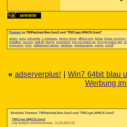
Themen
zu TR/Patched.Ren.Gen2 und 'TR/Crypt.XPACK.Gen2'
aktion
,
avira
,
bösartige
,
c:\windows
,
device driver
,
dllhost.exe
,
farbar
,
farbar recovery 
installiert
,
nst.exe
,
ntdll.dll
,
plug-in
,
programm
,
tr/crypt.xpack.ge
,
tr/crypt.xpack.gen
,
tr
programm
,
virus
,
wildtangent games
,
windows
,
windowsapps
,
xperia
,
zugriff
«
adserverplus!
|
Win7 64bit blau u
Werbung im
Ähnliche Themen: TR/Patched.Ren.Gen2 und 'TR/Crypt.XPACK.Gen2'
TR/Crypt.XPACK.Gen2
Log-Analyse und Auswertung - 11.03.2013 (3)