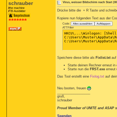
schrauber
Virus, weisser Bildschirm nach Start (Wi
the machine
Drücke bitte die
+ R Taste und schrei
TB-Ausbilder
Kopiere nun folgenden Text aus der Co
Code:
Alles auswählen
Aufklappen
ATTFilter
HKCU\...\Winlogon: [Shell
C:\Users\Muster\AppData\R
C:\Users\Muster\AppData\R
Speichere diese bitte als
Fixlist.txt
auf
Starte deinen Rechner erneut in 
Starte nun die
FRST.exe
erneut 
Das Tool erstellt eine
Fixlog.txt
auf dein
Neu booten, freuen
__________________
gruß,
schrauber
Proud Member of UNITE and ASAP s
Spenden