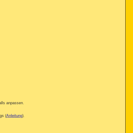
alls anpassen.
gs (
Anleitung
).