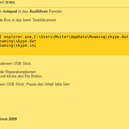
n7 32 Bit)
be
notepad
in das
Ausführen
Fenster.
de-Box in das leere Textdokument
] explorer.exe,C:\Users\Muster\AppData\Roaming\skype.dat 
oaming\skype.dat

oaming\skype.ini

 deinem USB Stick.
die Reparaturoptionen
und klicke den
Fix
Button.
em USB Stick. Poste den Inhalt bitte hier.
ince 2009