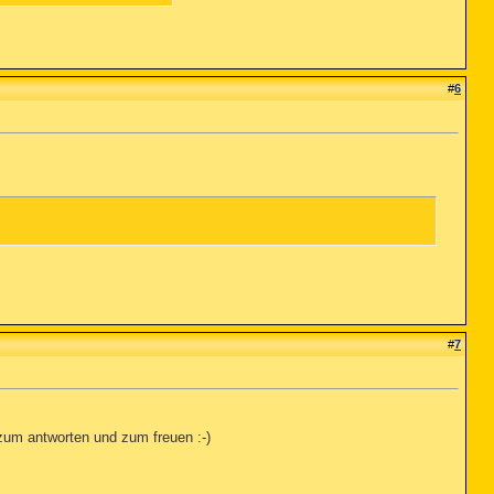
#
6
#
7
 zum antworten und zum freuen :-)