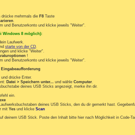
 drücke mehrmals die
F8
Taste
arieren
.
m und Benutzerkonto und klicke jeweils "Weiter".
i Windows 8 möglich):
ein Laufwerk.
und
starte von der CD
.
ngen und klicke "Weiter".
raturoptionen
!
m und Benutzerkonto und klicke jeweils "Weiter".
:
Eingabeaufforderung
 und drücke Enter.
ent:
Datei > Speichern unter...
und wähle
Computer
.
ksbuchstabe deines USB Sticks angezeigt, merke ihn dir.
fehl ein.
.exe
 Laufwerksbuchstaben deines USB Sticks, den du dir gemerkt hast. Gegebenf
r mit
Yes
und klicke
Scan
uf deinem USB Stick. Poste den Inhalt bitte hier nach Möglichkeit in Code-Ta