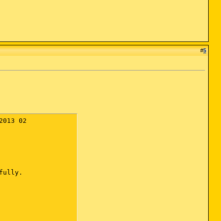
#
5
013 02

ully.
