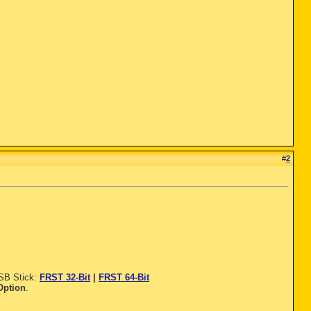
#
2
USB Stick:
FRST 32-Bit
|
FRST 64-Bit
Option
.