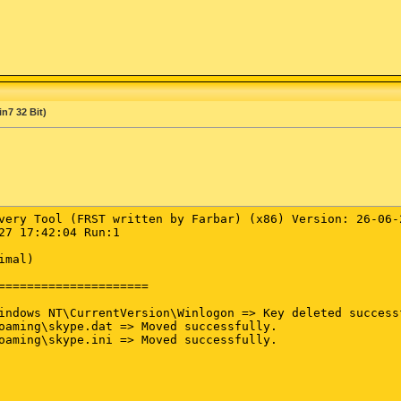
n7 32 Bit)
very Tool (FRST written by Farbar) (x86) Version: 26-06-2
27 17:42:04 Run:1

mal)

=====================

indows NT\CurrentVersion\Winlogon => Key deleted successf
oaming\skype.dat => Moved successfully.

oaming\skype.ini => Moved successfully.
