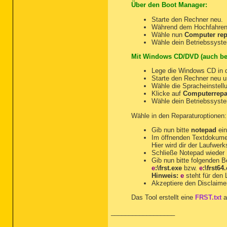
Über den Boot Manager:
Starte den Rechner neu.
Während dem Hochfahren
Wähle nun
Computer rep
Wähle dein Betriebssyste
Mit Windows CD/DVD (auch be
Lege die Windows CD in d
Starte den Rechner neu 
Wähle die Spracheinstellu
Klicke auf
Computerrepa
Wähle dein Betriebssyste
Wähle in den Reparaturoptionen
Gib nun bitte
notepad
ein
Im öffnenden Textdokum
Hier wird dir der Laufwer
Schließe Notepad wieder
Gib nun bitte folgenden Be
e
:\frst.exe
bzw.
e
:\frst64
Hinweis:
e
steht für den
Akzeptiere den Disclaime
Das Tool erstellt eine
FRST.txt
a
__________________