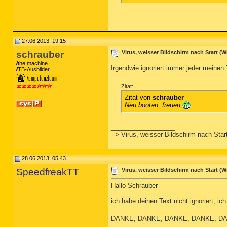
27.06.2013, 19:15
schrauber
Virus, weisser Bildschirm nach Start (Wi
the machine
Irgendwie ignoriert immer jeder meinen
TB-Ausbilder
Zitat:
Zitat von
schrauber
Neu booten, freuen
__________________
--> Virus, weisser Bildschirm nach Star
28.06.2013, 05:43
SpeedfreakTT
Virus, weisser Bildschirm nach Start (Wi
Hallo Schrauber
ich habe deinen Text nicht ignoriert, 
DANKE, DANKE, DANKE, DANKE, D