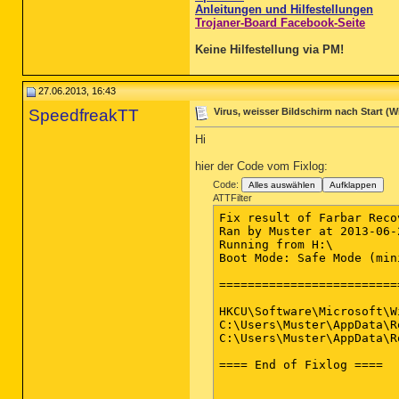
Anleitungen und Hilfestellungen
Trojaner-Board Facebook-Seite
Keine Hilfestellung via PM!
27.06.2013, 16:43
SpeedfreakTT
Virus, weisser Bildschirm nach Start (Wi
Hi
hier der Code vom Fixlog:
Code:
Alles auswählen
Aufklappen
ATTFilter
Fix result of Farbar Reco
Ran by Muster at 2013-06-
Running from H:\

Boot Mode: Safe Mode (mini
=========================
HKCU\Software\Microsoft\W
C:\Users\Muster\AppData\R
C:\Users\Muster\AppData\R
==== End of Fixlog ====
