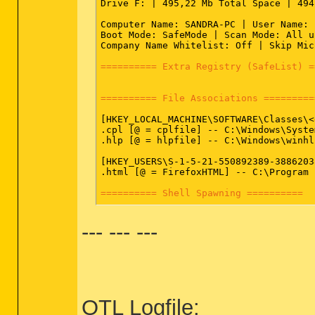
Drive F: | 495,22 Mb Total Space | 494
Computer Name: SANDRA-PC | User Name: 
Boot Mode: SafeMode | Scan Mode: All us
Company Name Whitelist: Off | Skip Mic
========== Extra Registry (SafeList) =
========== File Associations =========
[HKEY_LOCAL_MACHINE\SOFTWARE\Classes\<
.cpl [@ = cplfile] -- C:\Windows\Syste
.hlp [@ = hlpfile] -- C:\Windows\winhl
[HKEY_USERS\S-1-5-21-550892389-3886203
.html [@ = FirefoxHTML] -- C:\Program 
========== Shell Spawning ==========
[HKEY_LOCAL_MACHINE\SOFTWARE\Classes\<
--- --- ---
batfile [open] -- "%1" %*

cmdfile [open] -- "%1" %*

comfile [open] -- "%1" %*

cplfile [cplopen] -- %SystemRoot%\Syst
exefile [open] -- "%1" %*

helpfile [open] -- Reg Error: Key error
hlpfile [open] -- %SystemRoot%\winhlp3
htmlfile [edit] -- Reg Error: Key error
OTL Logfile:
htmlfile [print] -- rundll32.exe %wind