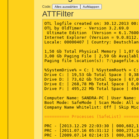
inffile [install] -- %SystemRoot%\Syst
piffile [open] -- "%1" %*

Code:
Alles auswählen
Aufklappen
regfile [merge] -- Reg Error: Key error
ATTFilter
scrfile [config] -- "%1"

scrfile [install] -- rundll32.exe desk
OTL logfile created on: 30.12.2013 00:
scrfile [open] -- "%1" /S

OTL by OldTimer - Version 3.2.69.0    
txtfile [edit] -- Reg Error: Key error.
 Ultimate Edition  (Version = 6.1.7600
Unknown [openas] -- %SystemRoot%\syste
Internet Explorer (Version = 9.0.8112.
Directory [cmd] -- cmd.exe /s /k pushd
Locale: 00000407 | Country: Deutschlan
Directory [find] -- %SystemRoot%\Explo
Folder [open] -- %SystemRoot%\Explorer
1,50 Gb Total Physical Memory | 1,07 G
Folder [explore] -- Reg Error: Value er
3,00 Gb Paging File | 2,59 Gb Availabl
Drive [find] -- %SystemRoot%\Explorer.
Paging file location(s): ?:\pagefile.s
========== Security Center Settings ==
%SystemDrive% = C: | %SystemRoot% = C:
Drive C: | 19,53 Gb Total Space | 0,38
[HKEY_LOCAL_MACHINE\SOFTWARE\Microsoft
Drive D: | 73,62 Gb Total Space | 67,0
"cval" = 0

Drive E: | 268,78 Mb Total Space | 0,0
Drive F: | 495,22 Mb Total Space | 494
[HKEY_LOCAL_MACHINE\SOFTWARE\Microsoft
Computer Name: SANDRA-PC | User Name: 
[HKEY_LOCAL_MACHINE\SOFTWARE\Microsoft
Boot Mode: SafeMode | Scan Mode: All us
"VistaSp1" = Reg Error: Unknown regist
Company Name Whitelist: Off | Skip Mic
"AntiVirusOverride" = 0

"AntiSpywareOverride" = 0

========== Processes (SafeList) ======
"FirewallOverride" = 0

PRC - [2013.12.29 22:03:30 | 000,602,1
========== Firewall Settings =========
PRC - [2011.07.16 05:31:12 | 000,271,3
PRC - [2009.07.14 02:14:15 | 000,301,5
[HKEY_LOCAL_MACHINE\SYSTEM\CurrentCont