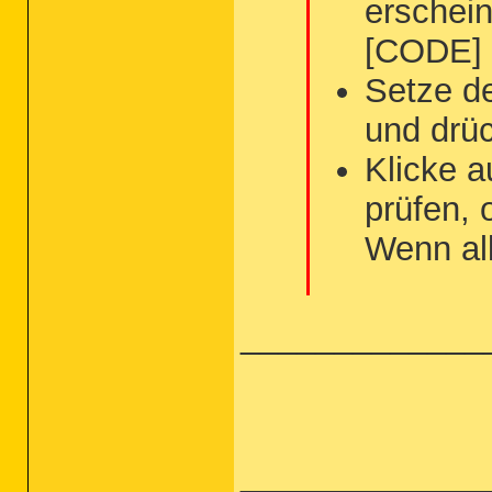
erschei
[CODE] 
Setze d
und drü
Klicke a
prüfen, 
Wenn all
_____________
_____________