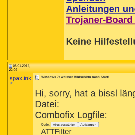
Anleitungen un
Trojaner-Board
Keine Hilfestel
03.01.2014,
22:09
spax.ink
Windows 7: weisser Bildschirm nach Start!
Hi, sorry, hat a bissl län
Datei:
Combofix Logfile:
Code:
Alles auswählen
Aufklappen
ATTFilter