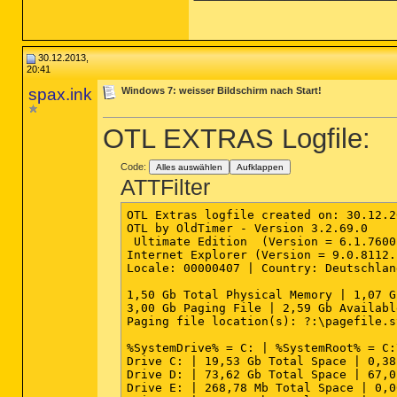
30.12.2013,
20:41
spax.ink
Windows 7: weisser Bildschirm nach Start!
OTL EXTRAS Logfile:
Code:
Alles auswählen
Aufklappen
ATTFilter
OTL Extras logfile created on: 30.12.2
OTL by OldTimer - Version 3.2.69.0    
 Ultimate Edition  (Version = 6.1.7600
Internet Explorer (Version = 9.0.8112.
Locale: 00000407 | Country: Deutschlan
1,50 Gb Total Physical Memory | 1,07 G
3,00 Gb Paging File | 2,59 Gb Availabl
Paging file location(s): ?:\pagefile.s
%SystemDrive% = C: | %SystemRoot% = C:
Drive C: | 19,53 Gb Total Space | 0,38
Drive D: | 73,62 Gb Total Space | 67,0
Drive E: | 268,78 Mb Total Space | 0,0