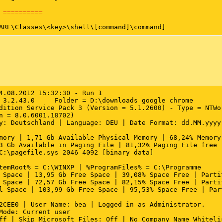
 ==========
ARE\Classes\<key>\shell\[command]\command]

ll32.exe shell32.dll,Control_RunDLL "%1",%*

FICE11\msohtmed.exe" %1 (Microsoft Corporation)

FFICE11\msohtmed.exe" /p %1 (Microsoft Corporation)

4.08.2012 15:32:30 - Run 1

ror: Key error.

 3.2.43.0     Folder = D:\downloads google chrome

dition Service Pack 3 (Version = 5.1.2600) - Type = NTWor
ll32.exe desk.cpl,InstallScreenSaver %l

n = 8.0.6001.18702)

y: Deutschland | Language: DEU | Date Format: dd.MM.yyyy

or: Key error.

emRoot%\system32\rundll32.exe %SystemRoot%\system32\shell
mory | 1,71 Gb Available Physical Memory | 68,24% Memory 
emRoot%\Explorer.exe (Microsoft Corporation)

3 Gb Available in Paging File | 81,32% Paging File free

oot%\Explorer.exe /idlist,%I,%L (Microsoft Corporation)

C:\pagefile.sys 2046 4092 [binary data]

emRoot%\Explorer.exe /e,/idlist,%I,%L (Microsoft Corporat
ot%\Explorer.exe (Microsoft Corporation)

temRoot% = C:\WINXP | %ProgramFiles% = C:\Programme

 Space | 13,95 Gb Free Space | 39,08% Space Free | Partit
r Settings ==========
 Space | 72,57 Gb Free Space | 82,15% Space Free | Partit
l Space | 103,99 Gb Free Space | 95,53% Space Free | Part
ARE\Microsoft\Security Center]

2CEE0 | User Name: bea | Logged in as Administrator.

 0

Mode: Current user

0

ff | Skip Microsoft Files: Off | No Company Name Whitelis

