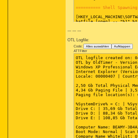
========== Shell Spawning
[HKEY_LOCAL_MACHINE\SOFTW
batfile [open] -- "%1" %*

cmdfile [open] -- "%1" %*

--- --- ---
comfile [open] -- "%1" %*

cplfile [cplopen] -- rund
OTL Logfile:
exefile [open] -- "%1" %*

htmlfile [edit] -- "E:\OF
Code:
Alles auswählen
Aufklappen
htmlfile [print] -- "E:\O
ATTFilter
piffile [open] -- "%1" %*

OTL logfile created on: 0
regfile [merge] -- Reg Er
OTL by OldTimer - Version
scrfile [config] -- "%1"

Windows XP Professional E
scrfile [install] -- rund
Internet Explorer (Versio
scrfile [open] -- "%1" /S

Locale: 00000407 | Countr
txtfile [edit] -- Reg Err
Unknown [openas] -- %Syst
2,50 Gb Total Physical Me
Directory [find] -- %Syst
4,34 Gb Paging File | 3,5
Folder [open] -- %SystemR
Paging file location(s): 
Folder [explore] -- %Syst
Drive [find] -- %SystemRo
%SystemDrive% = C: | %Sys
Drive C: | 35,69 Gb Total
========== Security Cente
Drive D: | 88,34 Gb Total
Drive E: | 108,85 Gb Tota
[HKEY_LOCAL_MACHINE\SOFTW
"FirstRunDisabled" = 1

Computer Name: BEAMY-3B4A
"AntiVirusDisableNotify" =
Boot Mode: Normal | Scan 
"FirewallDisableNotify" = 
Company Name Whitelist: O
"UpdatesDisableNotify" = 0