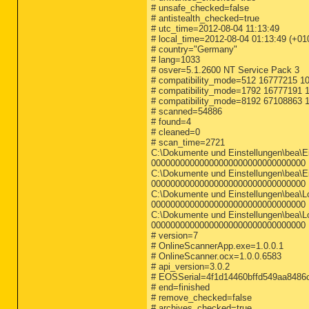
# unsafe_checked=false
MOD - C:\Dokumente und Ei
# antistealth_checked=true
MOD - C:\Dokumente und Ei
[HKEY_LOCAL_MACHINE\SOFTW
# utc_time=2012-08-04 11:13:49
MOD - C:\Dokumente und Ei
# local_time=2012-08-04 01:13:49 (+0
MOD - C:\Dokumente und Ei
========== System Restore
# country="Germany"
MOD - C:\Dokumente und Ei
# lang=1033
MOD - C:\Dokumente und Ei
[HKEY_LOCAL_MACHINE\SOFTW
# osver=5.1.2600 NT Service Pack 3
MOD - D:\Avira\Avira\Anti
"DisableSR" = 0

# compatibility_mode=512 16777215 10
MOD - C:\Programme\Gemein
# compatibility_mode=1792 16777191 1
MOD - E:\CDBurnerXP\NMSAc
[HKEY_LOCAL_MACHINE\SYSTE
# compatibility_mode=8192 67108863 1
MOD - C:\Programme\NVIDIA
"Start" = 0

# scanned=54886
MOD - C:\Programme\NVIDIA
# found=4
MOD - C:\Programme\NVIDIA
[HKEY_LOCAL_MACHINE\SYSTE
# cleaned=0
MOD - E:\programme\WG111v3
"Start" = 2

# scan_time=2721
MOD - E:\programme\WlanDll
C:\Dokumente und Einstellungen\bea\Ei
MOD - C:\WINXP\system32\m
========== Firewall Setti
00000000000000000000000000000000 
MOD - E:\programme\CheckS
C:\Dokumente und Einstellungen\bea\Ei
MOD - E:\programme\acAuth.
[HKEY_LOCAL_MACHINE\SYSTE
00000000000000000000000000000000 
MOD - C:\Programme\3D-Rel
C:\Dokumente und Einstellungen\bea\Loka
[HKEY_LOCAL_MACHINE\SYSTE
00000000000000000000000000000000 
"EnableFirewall" = 0

C:\Dokumente und Einstellungen\bea\Lo
========== Win32 Services
"DoNotAllowExceptions" = 0
00000000000000000000000000000000 
# version=7
SRV - (AdobeFlashPlayerUp
[HKEY_LOCAL_MACHINE\SYSTE
# OnlineScannerApp.exe=1.0.0.1
SRV - (MozillaMaintenance
"1900:UDP" = 1900:UDP:Loc
# OnlineScanner.ocx=1.0.0.6583
SRV - (MBAMService) -- E:
"2869:TCP" = 2869:TCP:Loc
# api_version=3.0.2
SRV - (Lavasoft Ad-Aware 
# EOSSerial=4f1d14460bffd549aa8486
SRV - (AntiVirSchedulerSe
========== Authorized App
# end=finished
SRV - (AntiVirService) --
# remove_checked=false
SRV - (JavaQuickStarterSe
[HKEY_LOCAL_MACHINE\SYSTE
# archives_checked=true
SRV - (ServiceLayer) -- C