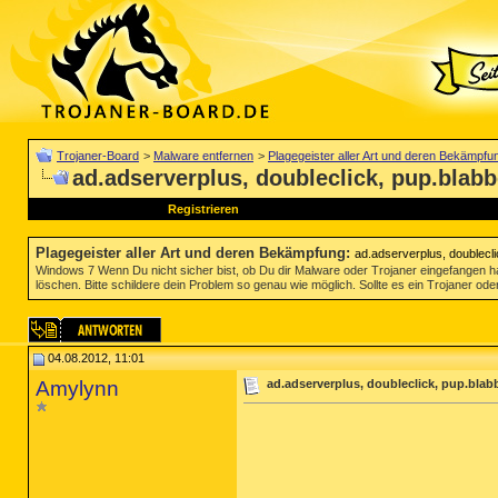
Trojaner-Board
>
Malware entfernen
>
Plagegeister aller Art und deren Bekämpfu
ad.adserverplus, doubleclick, pup.blabb
Registrieren
Plagegeister aller Art und deren Bekämpfung
:
ad.adserverplus, doublecli
Windows 7 Wenn Du nicht sicher bist, ob Du dir Malware oder Trojaner eingefangen ha
löschen. Bitte schildere dein Problem so genau wie möglich. Sollte es ein Trojaner oder
04.08.2012, 11:01
Amylynn
ad.adserverplus, doubleclick, pup.blab