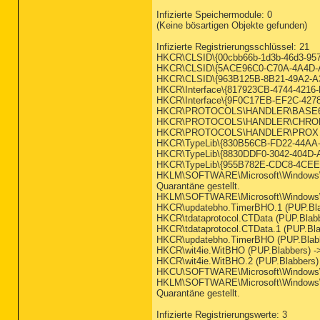
Infizierte Speichermodule: 0
(Keine bösartigen Objekte gefunden)
Infizierte Registrierungsschlüssel: 21
HKCR\CLSID\{00cbb66b-1d3b-46d3-9577-3
HKCR\CLSID\{5ACE96C0-C70A-4A4D-AF14
HKCR\CLSID\{963B125B-8B21-49A2-A3A8-
HKCR\Interface\{817923CB-4744-4216-B
HKCR\Interface\{9F0C17EB-EF2C-4278-9
HKCR\PROTOCOLS\HANDLER\BASE64 (PUP.
HKCR\PROTOCOLS\HANDLER\CHROME (PUP
HKCR\PROTOCOLS\HANDLER\PROX (PUP.Bl
HKCR\TypeLib\{830B56CB-FD22-44AA-988
HKCR\TypeLib\{8830DDF0-3042-404D-A62
HKCR\TypeLib\{955B782E-CDC8-4CEE-B6
HKLM\SOFTWARE\Microsoft\Windows\Cur
Quarantäne gestellt.
HKLM\SOFTWARE\Microsoft\Windows\Curr
HKCR\updatebho.TimerBHO.1 (PUP.Blabbe
HKCR\tdataprotocol.CTData (PUP.Blabber
HKCR\tdataprotocol.CTData.1 (PUP.Blabb
HKCR\updatebho.TimerBHO (PUP.Blabbers
HKCR\wit4ie.WitBHO (PUP.Blabbers) -> E
HKCR\wit4ie.WitBHO.2 (PUP.Blabbers) ->
HKCU\SOFTWARE\Microsoft\Windows\Curr
HKLM\SOFTWARE\Microsoft\Windows\Cur
Quarantäne gestellt.
Infizierte Registrierungswerte: 3