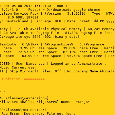
d on: 04.08.2012 15:32:30 - Run 1

 3.2.43.0     Folder = D:\downloads google chrome

dition Service Pack 3 (Version = 5.1.2600) - Type = NTWor
n = 8.0.6001.18702)

y: Deutschland | Language: DEU | Date Format: dd.MM.yyyy

mory | 1,71 Gb Available Physical Memory | 68,24% Memory 
3 Gb Available in Paging File | 81,32% Paging File free

C:\pagefile.sys 2046 4092 [binary data]

temRoot% = C:\WINXP | %ProgramFiles% = C:\Programme

 Space | 13,95 Gb Free Space | 39,08% Space Free | Partit
 Space | 72,57 Gb Free Space | 82,15% Space Free | Partit
l Space | 103,99 Gb Free Space | 95,53% Space Free | Part
2CEE0 | User Name: bea | Logged in as Administrator.

Mode: Current user

ff | Skip Microsoft Files: Off | No Company Name Whitelis
 (SafeList) ==========
ons ==========
ARE\Classes\<extension>]

dll32.exe shell32.dll,Control_RunDLL "%1",%*

RE\Classes\<extension>]

 Reg Error: Key error. File not found
