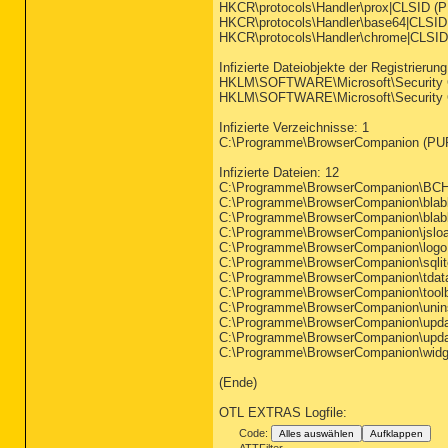
HKCR\protocols\Handler\prox|CLSID (P
HKCR\protocols\Handler\base64|CLSID 
HKCR\protocols\Handler\chrome|CLSID 
Infizierte Dateiobjekte der Registrierung
HKLM\SOFTWARE\Microsoft\Security Cente
HKLM\SOFTWARE\Microsoft\Security Cente
Infizierte Verzeichnisse: 1
C:\Programme\BrowserCompanion (PUP.
Infizierte Dateien: 12
C:\Programme\BrowserCompanion\BCHelpe
C:\Programme\BrowserCompanion\blabber
C:\Programme\BrowserCompanion\blabbers
C:\Programme\BrowserCompanion\jsloader
C:\Programme\BrowserCompanion\logo.ic
C:\Programme\BrowserCompanion\sqlite3.
C:\Programme\BrowserCompanion\tdatapro
C:\Programme\BrowserCompanion\toolbar.
C:\Programme\BrowserCompanion\uninsta
C:\Programme\BrowserCompanion\update
C:\Programme\BrowserCompanion\updater.
C:\Programme\BrowserCompanion\widgets
(Ende)
OTL EXTRAS Logfile:
Code:
Alles auswählen
Aufklappen