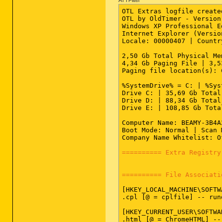
ATTFilter
OTL Extras logfile create
OTL by OldTimer - Version
Windows XP Professional E
Internet Explorer (Versio
Locale: 00000407 | Countr
2,50 Gb Total Physical Me
4,34 Gb Paging File | 3,5
Paging file location(s): 
%SystemDrive% = C: | %Sys
Drive C: | 35,69 Gb Total
Drive D: | 88,34 Gb Total
Drive E: | 108,85 Gb Tota
Computer Name: BEAMY-3B4A
Boot Mode: Normal | Scan 
Company Name Whitelist: O
========== Extra Registry
========== File Associati
[HKEY_LOCAL_MACHINE\SOFTW
.cpl [@ = cplfile] -- run
[HKEY_CURRENT_USER\SOFTWA
.html [@ = ChromeHTML] --