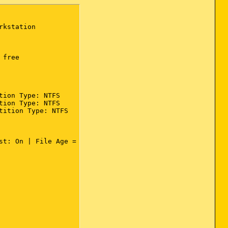
kstation

free

ion Type: NTFS

ion Type: NTFS

ition Type: NTFS

t: On | File Age = 30 Days
