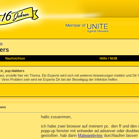
ng
ers
Nachrichten
Hilfe
/
NUB
ck, pup.blabbers
st, erstelle hier ein Thema. Ein Experte wird sich mit weiteren Anweisungen melden und Dir 
 Viren Problem sein wird ein Experte Dir bei der Beseitigug der Infektion helfen.
bers
hallo zusammen,
ich habe zwei browser auf meinem pc. den ff und den 
popp-up fenster mit entweder ad.adserver oder doublec
gestoßen. hab dann
Malwarebytes
durchlaufen lassen