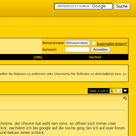
Benutzername
Angemeldet bleiben?
Kennwort
[24h]
Suchen
helfen die Malware zu entfernen oder Unerwünschte Software zu deinstallieren bzw. zu
Seite 1 von 2
1
2
>
#
1
chrome. der chrome hat wohl nen virus. es öffnen sich immer zwei
lick. nachdem ich bei google auf die suche ging, bin ich auf euer forum
 und bekam einen schock.