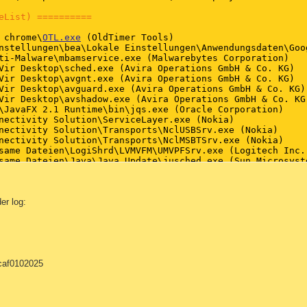
eList) ==========
 chrome\
OTL.exe
 (OldTimer Tools)

ARE\Microsoft\Security Center\Monitoring]

nstellungen\bea\Lokale Einstellungen\Anwendungsdaten\Goo
ti-Malware\mbamservice.exe (Malwarebytes Corporation)

ARE\Microsoft\Security Center\Monitoring\AhnlabAntiVirus]
Vir Desktop\sched.exe (Avira Operations GmbH & Co. KG)

Vir Desktop\avgnt.exe (Avira Operations GmbH & Co. KG)

ARE\Microsoft\Security Center\Monitoring\ComputerAssociat
Vir Desktop\avguard.exe (Avira Operations GmbH & Co. KG)

Vir Desktop\avshadow.exe (Avira Operations GmbH & Co. KG)
ARE\Microsoft\Security Center\Monitoring\KasperskyAntiVir
\JavaFX 2.1 Runtime\bin\jqs.exe (Oracle Corporation)

nectivity Solution\ServiceLayer.exe (Nokia)

ARE\Microsoft\Security Center\Monitoring\McAfeeAntiVirus]
nectivity Solution\Transports\NclUSBSrv.exe (Nokia)

nectivity Solution\Transports\NclMSBTSrv.exe (Nokia)

ARE\Microsoft\Security Center\Monitoring\McAfeeFirewall]

same Dateien\LogiShrd\LVMVFM\UMVPFSrv.exe (Logitech Inc.)
same Dateien\Java\Java Update\jusched.exe (Sun Microsyste
ARE\Microsoft\Security Center\Monitoring\PandaAntiVirus]

SET Online Scanner\OnlineScannerApp.exe (ESET)

cessU.exe ()

ARE\Microsoft\Security Center\Monitoring\PandaFirewall]

 Corporation\NetworkAccessManager\bin32\nSvcAppFlt.exe ()
r log:
 Corporation\NetworkAccessManager\bin32\nSvcIp.exe ()

ARE\Microsoft\Security Center\Monitoring\SophosAntiVirus]
.exe ()

xe (Microsoft Corporation)

ARE\Microsoft\Security Center\Monitoring\SymantecAntiViru
ax\3D Living Dinosaurs Trial\trioService.exe ()

ARE\Microsoft\Security Center\Monitoring\SymantecFirewall
caf0102025
mpany Name) ==========
ARE\Microsoft\Security Center\Monitoring\TinyFirewall]

nstellungen\bea\Lokale Einstellungen\Anwendungsdaten\Goo
ARE\Microsoft\Security Center\Monitoring\TrendAntiVirus]

nstellungen\bea\Lokale Einstellungen\Anwendungsdaten\Goo
nstellungen\bea\Lokale Einstellungen\Anwendungsdaten\Goo
ARE\Microsoft\Security Center\Monitoring\TrendFirewall]
