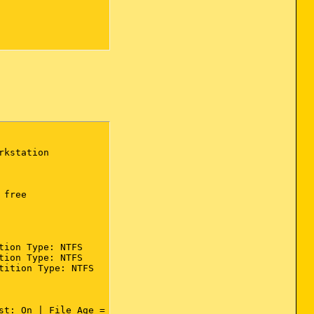
kstation

32.dll,OpenAs_RunDLL %1

free

ion)

ion Type: NTFS

ion Type: NTFS

ition Type: NTFS

t: On | File Age = 30 Days
