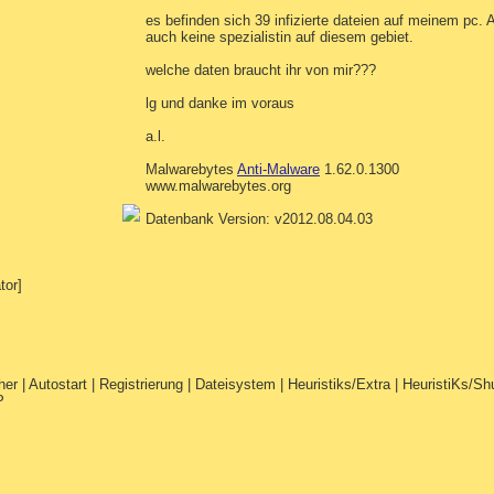
es befinden sich 39 infizierte dateien auf meinem pc. 
auch keine spezialistin auf diesem gebiet.
welche daten braucht ihr von mir???
lg und danke im voraus
a.l.
Malwarebytes
Anti-Malware
1.62.0.1300
www.malwarebytes.org
Datenbank Version: v2012.08.04.03
S
tor]
her | Autostart | Registrierung | Dateisystem | Heuristiks/Extra | HeuristiKs/
P