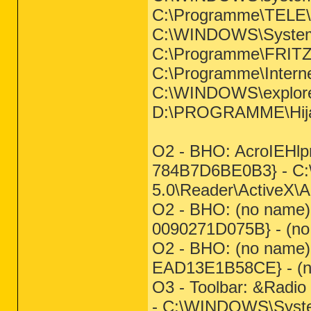
C:\Programme\TELE\Z
C:\WINDOWS\System
C:\Programme\FRITZ!
C:\Programme\Interne
C:\WINDOWS\explore
D:\PROGRAMME\Hijac
O2 - BHO: AcroIEHlp
784B7D6BE0B3} - C:
5.0\Reader\ActiveX\A
O2 - BHO: (no name
0090271D075B} - (no f
O2 - BHO: (no name
EAD13E1B58CE} - (no
O3 - Toolbar: &Radi
- C:\WINDOWS\Syst