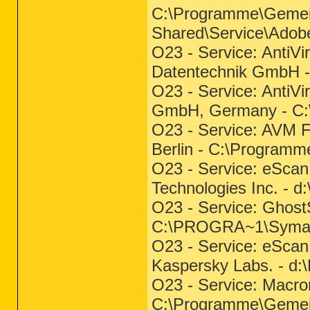
C:\Programme\Gemei
Shared\Service\Adob
O23 - Service: AntiVi
Datentechnik GmbH 
O23 - Service: Anti
GmbH, Germany - C
O23 - Service: AVM F
Berlin - C:\Program
O23 - Service: eScan
Technologies Inc. 
O23 - Service: Ghost
C:\PROGRA~1\Sym
O23 - Service: eScan
Kaspersky Labs. - 
O23 - Service: Macro
C:\Programme\Gemei