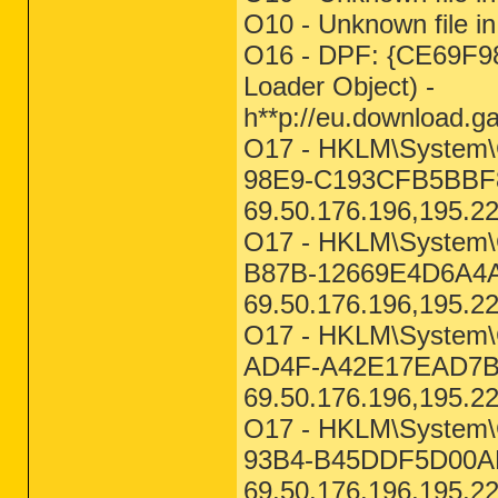
O10 - Unknown file in
O16 - DPF: {CE69F
Loader Object) -
h**p://eu.download.g
O17 - HKLM\System\C
98E9-C193CFB5BBF8
69.50.176.196,195.2
O17 - HKLM\System\C
B87B-12669E4D6A4A
69.50.176.196,195.2
O17 - HKLM\System\C
AD4F-A42E17EAD7BA
69.50.176.196,195.2
O17 - HKLM\System\C
93B4-B45DDF5D00AE
69.50.176.196,195.2