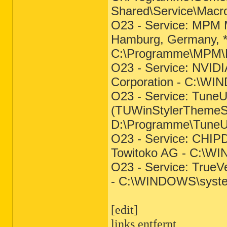
Shared\Service\Macr
O23 - Service: MPM M
Hamburg, Germany, **
C:\Programme\MPM\
O23 - Service: NVIDI
Corporation - C:\W
O23 - Service: Tune
(TUWinStylerThemeS
D:\Programme\TuneUp
O23 - Service: CH
Towitoko AG - C:\
O23 - Service: TrueVe
- C:\WINDOWS\syst
[edit]
links entfernt