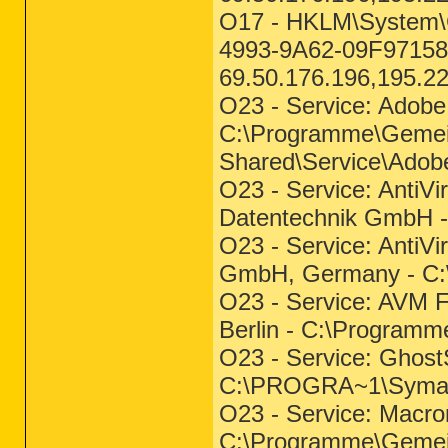
O17 - HKLM\System\
4993-9A62-09F97158
69.50.176.196,195.2
O23 - Service: Adobe
C:\Programme\Gemei
Shared\Service\Adob
O23 - Service: AntiVi
Datentechnik GmbH 
O23 - Service: Anti
GmbH, Germany - C
O23 - Service: AVM F
Berlin - C:\Program
O23 - Service: Ghost
C:\PROGRA~1\Sym
O23 - Service: Macro
C:\Programme\Gemei