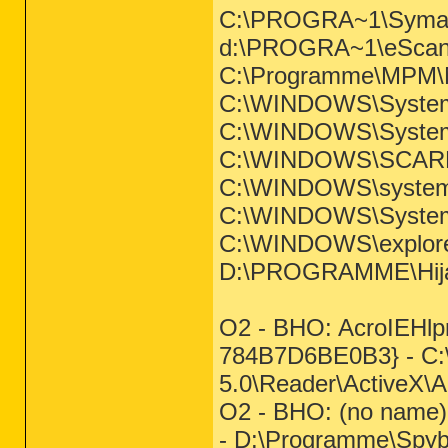
C:\PROGRA~1\Sym
d:\PROGRA~1\eScan
C:\Programme\MPM\
C:\WINDOWS\System
C:\WINDOWS\System
C:\WINDOWS\SCAR
C:\WINDOWS\system
C:\WINDOWS\System
C:\WINDOWS\explore
D:\PROGRAMME\Hijac
O2 - BHO: AcroIEHlp
784B7D6BE0B3} - C:
5.0\Reader\ActiveX\A
O2 - BHO: (no name
- D:\Programme\Spybo