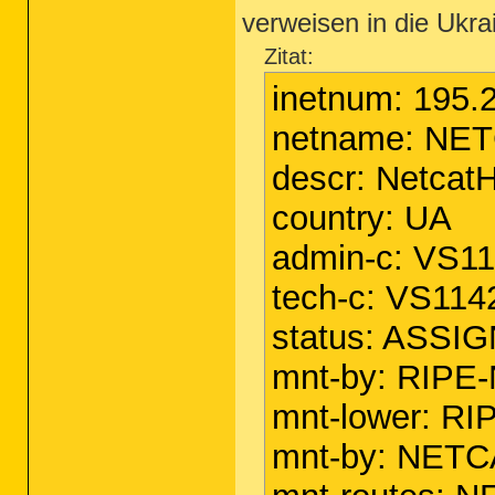
verweisen in die Ukra
Zitat:
inetnum: 195.
netname: NE
descr: Netcat
country: UA
admin-c: VS1
tech-c: VS114
status: ASSI
mnt-by: RIPE
mnt-lower: R
mnt-by: NET