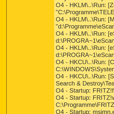
O4 - HKLM\..\Run: [Z
"C:\Programme\TELE\
O4 - HKLM\..\Run: [M
"d:\Programme\eSc
O4 - HKLM\..\Run: [e
d:\PROGRA~1\eScan
O4 - HKLM\..\Run: [e
d:\PROGRA~1\eSca
O4 - HKCU\..\Run: 
C:\WINDOWS\System
O4 - HKCU\..\Run: [
Search & Destroy\Te
O4 - Startup: FRITZ!
O4 - Startup: FRITZ!
C:\Programme\FRITZ!
O4 - Startup: msimn.