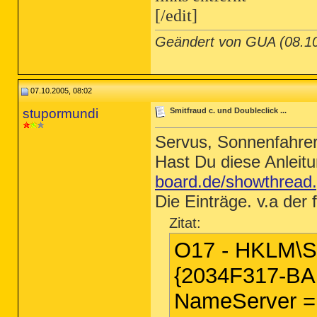
[/edit]
Geändert von GUA (08.
07.10.2005, 08:02
stupormundi
Smitfraud c. und Doubleclick ...
Servus, Sonnenfahrer
Hast Du diese Anleit
board.de/showthread
Die Einträge. v.a der 
Zitat:
O17 - HKLM\Sy
{2034F317-B
NameServer = 