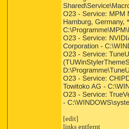
Shared\Service\Macr
O23 - Service: MPM M
Hamburg, Germany, **
C:\Programme\MPM\
O23 - Service: NVIDI
Corporation - C:\W
O23 - Service: Tune
(TUWinStylerThemeS
D:\Programme\TuneUp
O23 - Service: CH
Towitoko AG - C:\
O23 - Service: TrueVe
- C:\WINDOWS\syst
[edit]
links entfernt