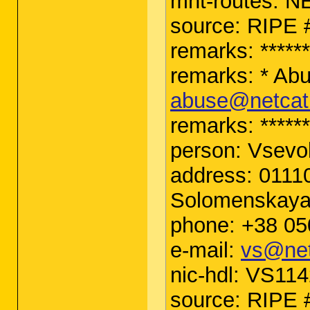
mnt-routes:
source: RIPE #
remarks: *******
remarks: * Abu
abuse@netcat
remarks: *******
person: Vsevo
address: 01110
Solomenskaya 
phone: +38 0
e-mail:
vs@net
nic-hdl: VS11
source: RIPE #