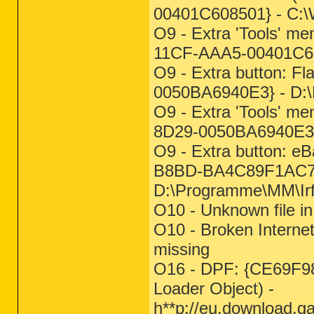
00401C608501} - C:
O9 - Extra 'Tools' m
11CF-AAA5-00401C60
O9 - Extra button: 
0050BA6940E3} - D
O9 - Extra 'Tools' m
8D29-0050BA6940E3
O9 - Extra button: 
B8BD-BA4C89F1AC7
D:\Programme\MM\Ir
O10 - Unknown file in
O10 - Broken Internet
missing
O16 - DPF: {CE69F
Loader Object) -
h**p://eu.download.g