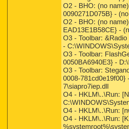
O2 - BHO: (no name
0090271D075B} - (no f
O2 - BHO: (no name
EAD13E1B58CE} - (no
O3 - Toolbar: &Radi
- C:\WINDOWS\Syst
O3 - Toolbar: Flash
0050BA6940E3} - D:
O3 - Toolbar: Stegan
0008-781cd0e19f00} -
7\siapro7iep.dll
O4 - HKLM\..\Run: 
C:\WINDOWS\System3
O4 - HKLM\..\Run: [nw
O4 - HKLM\..\Run: [K
%systemroot%\syste