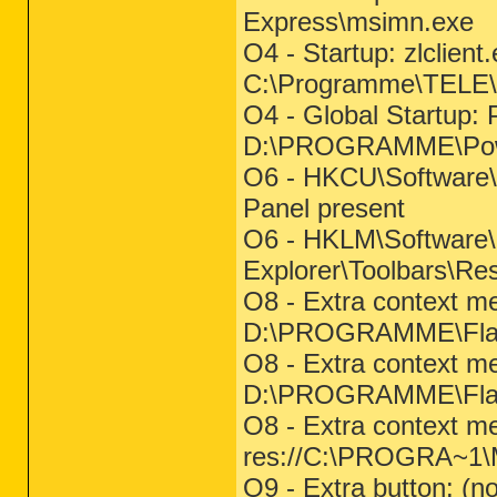
Express\msimn.exe
O4 - Startup: zlclient
C:\Programme\TELE\Z
O4 - Global Startup:
D:\PROGRAMME\Powe
O6 - HKCU\Software\Po
Panel present
O6 - HKLM\Software\Po
Explorer\Toolbars\Res
O8 - Extra context me
D:\PROGRAMME\Flash
O8 - Extra context me
D:\PROGRAMME\Flash
O8 - Extra context me
res://C:\PROGRA~1
O9 - Extra button: 