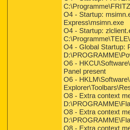
C:\Programme\FRITZ!
O4 - Startup: msimn.
Express\msimn.exe
O4 - Startup: zlclient
C:\Programme\TELE\Z
O4 - Global Startup:
D:\PROGRAMME\Powe
O6 - HKCU\Software\Po
Panel present
O6 - HKLM\Software\Po
Explorer\Toolbars\Res
O8 - Extra context me
D:\PROGRAMME\Flash
O8 - Extra context me
D:\PROGRAMME\Flash
O8 - Extra context me