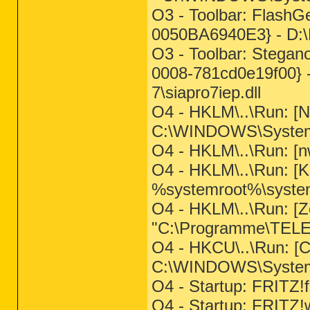
O3 - Toolbar: Flash
0050BA6940E3} - D:
O3 - Toolbar: Stegan
0008-781cd0e19f00} -
7\siapro7iep.dll
O4 - HKLM\..\Run: 
C:\WINDOWS\System3
O4 - HKLM\..\Run: [nw
O4 - HKLM\..\Run: [K
%systemroot%\syste
O4 - HKLM\..\Run: [Z
"C:\Programme\TELE\
O4 - HKCU\..\Run: 
C:\WINDOWS\System
O4 - Startup: FRITZ!
O4 - Startup: FRITZ!