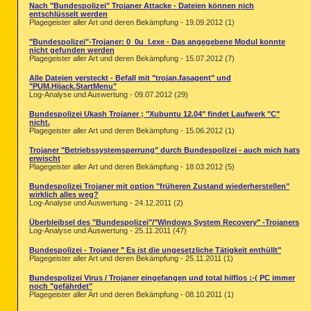
Nach "Bundespolizei" Trojaner Attacke - Dateien können nich
entschlüsselt werden
Plagegeister aller Art und deren Bekämpfung - 19.09.2012 (1)
"Bundespolizei"-Trojaner: 0_0u_l.exe - Das angegebene Modul konnte
nicht gefunden werden
Plagegeister aller Art und deren Bekämpfung - 15.07.2012 (7)
Alle Dateien versteckt - Befall mit "trojan.fasagent" und
"PUM.Hijack.StartMenu"
Log-Analyse und Auswertung - 09.07.2012 (29)
Bundespolizei Ukash Trojaner ; "Xubuntu 12.04" findet Laufwerk "C"
nicht.
Plagegeister aller Art und deren Bekämpfung - 15.06.2012 (1)
Trojaner "Betriebssystemsperrung" durch Bundespolizei - auch mich hats
erwischt
Plagegeister aller Art und deren Bekämpfung - 18.03.2012 (5)
Bundespolizei Trojaner mit option "früheren Zustand wiederherstellen"
wirklich alles weg?
Log-Analyse und Auswertung - 24.12.2011 (2)
Überbleibsel des "Bundespolizei"/"Windows System Recovery" -Trojaners
Log-Analyse und Auswertung - 25.11.2011 (47)
Bundespolizei - Trojaner " Es ist die ungesetzliche Tätigkeit enthüllt"
Plagegeister aller Art und deren Bekämpfung - 25.11.2011 (1)
Bundespolizei Virus / Trojaner eingefangen und total hilflos :-( PC immer
noch "gefährdet"
Plagegeister aller Art und deren Bekämpfung - 08.10.2011 (1)