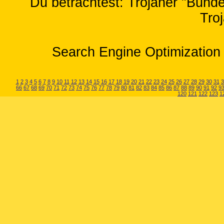
Du betrachtest: Trojaner "Bunde
Tro
Search Engine Optimization 
1
2
3
4
5
6
7
8
9
10
11
12
13
14
15
16
17
18
19
20
21
22
23
24
25
26
27
28
29
30
31
3
66
67
68
69
70
71
72
73
74
75
76
77
78
79
80
81
82
83
84
85
86
87
88
89
90
91
92
9
120
121
122
123
1