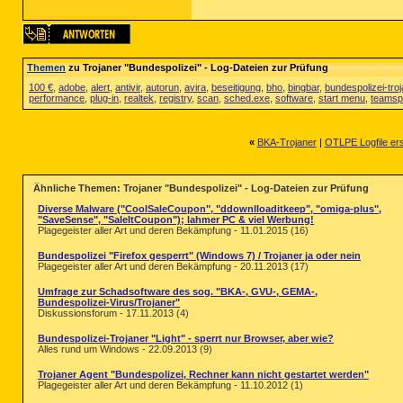
Themen
zu Trojaner "Bundespolizei" - Log-Dateien zur Prüfung
100 €
,
adobe
,
alert
,
antivir
,
autorun
,
avira
,
beseitigung
,
bho
,
bingbar
,
bundespolizei-troj
performance
,
plug-in
,
realtek
,
registry
,
scan
,
sched.exe
,
software
,
start menu
,
teamsp
«
BKA-Trojaner
|
OTLPE Logfile ers
Ähnliche Themen: Trojaner "Bundespolizei" - Log-Dateien zur Prüfung
Diverse Malware ("CoolSaleCoupon", "ddownlloaditkeep", "omiga-plus",
"SaveSense", "SaleItCoupon"); lahmer PC & viel Werbung!
Plagegeister aller Art und deren Bekämpfung - 11.01.2015 (16)
Bundespolizei "Firefox gesperrt" (Windows 7) / Trojaner ja oder nein
Plagegeister aller Art und deren Bekämpfung - 20.11.2013 (17)
Umfrage zur Schadsoftware des sog. "BKA-, GVU-, GEMA-,
Bundespolizei-Virus/Trojaner"
Diskussionsforum - 17.11.2013 (4)
Bundespolizei-Trojaner "Light" - sperrt nur Browser, aber wie?
Alles rund um Windows - 22.09.2013 (9)
Trojaner Agent "Bundespolizei, Rechner kann nicht gestartet werden"
Plagegeister aller Art und deren Bekämpfung - 11.10.2012 (1)