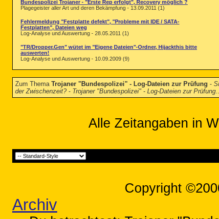
Bundespolizei Trojaner - "Erste Rep erfolgt", Recovery möglich ?
Plagegeister aller Art und deren Bekämpfung - 13.09.2011 (1)
Fehlermeldung "Festplatte defekt", "Probleme mit IDE / SATA-
Festplatten", Dateien weg
Log-Analyse und Auswertung - 28.05.2011 (1)
"TR/Dropper.Gen" wütet im "Eigene Dateien"-Ordner, Hijackthis bitte
auswerten!
Log-Analyse und Auswertung - 10.09.2009 (9)
Zum Thema
Trojaner "Bundespolizei" - Log-Dateien zur Prüfung
-
S
der Zwischenzeit? - Trojaner "Bundespolizei" - Log-Dateien zur Prüfung
.
Alle Zeitangaben in W
Copyright ©200
Archiv