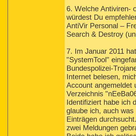
6. Welche Antiviren
würdest Du empfehlen?
AntiVir Personal – Fr
Search & Destroy (u
7. Im Januar 2011 ha
"SystemTool" eingefan
Bundespolizei-Trojan
Internet belesen, mic
Account angemeldet 
Verzeichnis "nEeBa06
Identifiziert habe ich
glaube ich, auch was 
Einträgen durchsucht
zwei Meldungen gebr