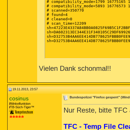
# compatibility_mode=1799 16775165 1
# compatibility_mode=5893 16776573 1
# scanned=350770

# found=4

# cleaned=0

# scan_time=12209

sh=47223E4337A84BB0A0825F69B5C1F2BBF
sh=DA602313EC344E31F340105C29DF69926
sh=D32753B4AA6EE414DB778625FBBB0FEE9
sh=D32753B4AA6EE414DB778625FBBB0FEE9
Vielen Dank schonmal!!
19.11.2013, 23:57
cosinus
Bundespolizei "Firefox gesperrt" (Windo
Winkelfunktion
TB-Süch-Tiger™
Nur Reste, bitte TFC
TFC - Temp File Cle