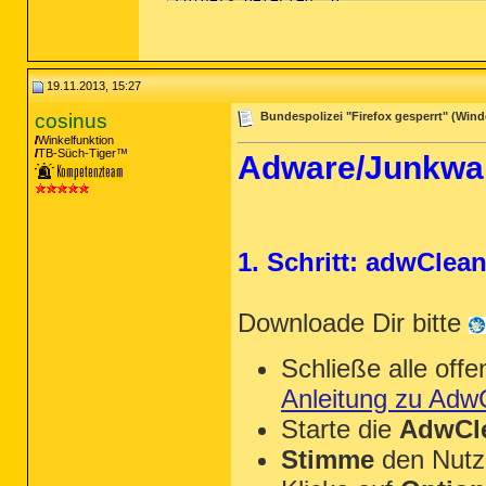
(No malicious items detected)

Files Detected: 0

(No malicious items detected)

19.11.2013, 15:27
Physical Sectors Detected: 0

(No malicious items detected)

cosinus
Bundespolizei "Firefox gesperrt" (Windo
Winkelfunktion
(end)

TB-Süch-Tiger™
Adware/Junkwar
1. Schritt: adwClea
Downloade Dir bitte
Schließe alle of
Anleitung zu Adw
Starte die
AdwCle
Stimme
den Nutz