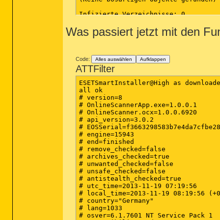
Infizierte Verzeichnisse: 0

(Keine bösartigen Objekte gefunden)

Was passiert jetzt mit den Fu
Infizierte Dateien: 2

C:\Users\chris\AppData\Roaming\DVDVi
C:\Users\chris\AppData\Local\Temp\is
Code:
Alles auswählen
Aufklappen
(Ende)

ATTFilter
ESETSmartInstaller@High as downloade
all ok

# version=8

# OnlineScannerApp.exe=1.0.0.1

# OnlineScanner.ocx=1.0.0.6920

# api_version=3.0.2

# EOSSerial=f3663298583b7e4da7cfbe28
# engine=15943

# end=finished

# remove_checked=false

# archives_checked=true

# unwanted_checked=false

# unsafe_checked=false

# antistealth_checked=true

# utc_time=2013-11-19 07:19:56

# local_time=2013-11-19 08:19:56 (+0
# country="Germany"

# lang=1033

# osver=6.1.7601 NT Service Pack 1
