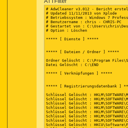
ATTFilter
# AdwCleaner v3.012 - Bericht erstel
# Updated 11/11/2013 von Xplode

# Betriebssystem : Windows 7 Profess
# Benutzername : chris - CHRIS-PC

# Gestartet von : C:\Users\chris\Des
# Option : Löschen

***** [ Dienste ] *****

***** [ Dateien / Ordner ] *****

Ordner Gelöscht : C:\Program Files\S
Datei Gelöscht : C:\END

***** [ Verknüpfungen ] *****

***** [ Registrierungsdatenbank ] **
Schlüssel Gelöscht : HKLM\SOFTWARE\M
Schlüssel Gelöscht : HKLM\SOFTWARE\M
Schlüssel Gelöscht : HKLM\SOFTWARE\C
Schlüssel Gelöscht : HKLM\SOFTWARE\C
Schlüssel Gelöscht : HKLM\SOFTWARE\C
Schlüssel Gelöscht : HKLM\SOFTWARE\C
Schlüssel Gelöscht : HKLM\SOFTWARE\C
Schlüssel Gelöscht : HKCU\Software\F