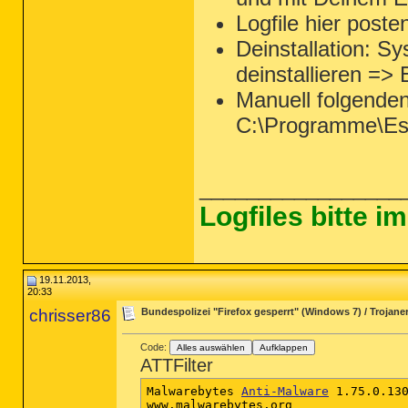
Logfile hier poste
Deinstallation: 
deinstallieren =>
Manuell folgende
C:\Programme\Es
_________________
Logfiles bitte 
19.11.2013,
20:33
chrisser86
Bundespolizei "Firefox gesperrt" (Windows 7) / Trojaner
Code:
Alles auswählen
Aufklappen
ATTFilter
Malwarebytes 
Anti-Malware
 1.75.0.130
www.malwarebytes.org
