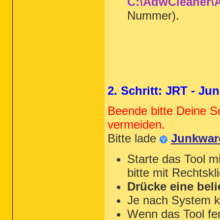
C:\AdwCleaner\A
Nummer).
2. Schritt: JRT - J
Beende bitte Deine S
vermeiden.
Bitte lade
Junkwar
Starte das Tool m
bitte mit Rechtskl
Drücke eine beli
Je nach System k
Wenn das Tool fert