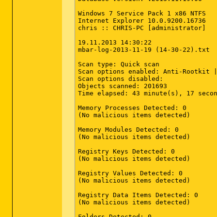
Windows 7 Service Pack 1 x86 NTFS

Internet Explorer 10.0.9200.16736

chris :: CHRIS-PC [administrator]

19.11.2013 14:30:22

mbar-log-2013-11-19 (14-30-22).txt

Scan type: Quick scan

Scan options enabled: Anti-Rootkit |
Scan options disabled: 

Objects scanned: 201693

Time elapsed: 43 minute(s), 17 secon
Memory Processes Detected: 0

(No malicious items detected)

Memory Modules Detected: 0

(No malicious items detected)

Registry Keys Detected: 0

(No malicious items detected)

Registry Values Detected: 0

(No malicious items detected)

Registry Data Items Detected: 0

(No malicious items detected)

Folders Detected: 0
