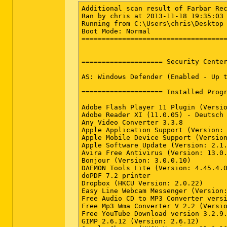
Additional scan result of Farbar Recovery Scan Tool (x86) Version: 18-11-2013
Ran by chris at 2013-11-18 19:35:03
Running from C:\Users\chris\Desktop
Boot Mode: Normal
==========================================================


==================== Security Center ========================

AS: Windows Defender (Enabled - Up to date) {D68DDC3A-831F-4fae-9E44-DA132C1ACF46}

==================== Installed Programs ======================

Adobe Flash Player 11 Plugin (Version: 11.9.900.117)
Adobe Reader XI (11.0.05) - Deutsch (Version: 11.0.05)
Any Video Converter 3.3.8
Apple Application Support (Version: 2.3.3)
Apple Mobile Device Support (Version: 6.1.0.13)
Apple Software Update (Version: 2.1.3.127)
Avira Free Antivirus (Version: 13.0.0.4052)
Bonjour (Version: 3.0.0.10)
DAEMON Tools Lite (Version: 4.45.4.0314)
doPDF 7.2 printer
Dropbox (HKCU Version: 2.0.22)
Easy Line Webcam Messenger (Version: 5.20.0.208)
Free Audio CD to MP3 Converter version 1.3.12.1228 (Version: 1.3.12.1228)
Free Mp3 Wma Converter V 2.2 (Version: 2.2.0.0)
Free YouTube Download version 3.2.9.725 (Version: 3.2.9.725)
GIMP 2.6.12 (Version: 2.6.12)
Google Chrome (HKCU Version: 31.0.1650.57)
GPL Ghostscript (Version: 9.07)
Intel(R) Graphics Media Accelerator Driver (Version: 8.15.10.1930)
Intel(R) TV Wizard
iTunes (Version: 10.7.0.21)
Microsoft – Speichern als PDF oder XPS – Add-In für 2007 Microsoft Office-Programme (Version: 12.0.4518.1014)
Microsoft .NET Framework 4.5 (Version: 4.5.50709)
Microsoft Office Access MUI (German) 2007 (Version: 12.0.4518.1014)
Microsoft Office Enterprise 2007 (Version: 12.0.4518.1014)
Microsoft Office Excel MUI (German) 2007 (Version: 12.0.4518.1014)
Microsoft Office Groove MUI (German) 2007 (Version: 12.0.4518.1014)
Microsoft Office InfoPath MUI (German) 2007 (Version: 12.0.4518.1014)
Microsoft Office OneNote MUI (German) 2007 (Version: 12.0.4518.1014)
Microsoft Office Outlook MUI (German) 2007 (Version: 12.0.4518.1014)
Microsoft Office PowerPoint MUI (German) 2007 (Version: 12.0.4518.1014)
Microsoft Office Proof (English) 2007 (Version: 12.0.4518.1014)
Microsoft Office Proof (French) 2007 (Version: 12.0.4518.1014)
Microsoft Office Proof (German) 2007 (Version: 12.0.4518.1014)
Microsoft Office Proof (Italian) 2007 (Version: 12.0.4518.1014)
Microsoft Office Proofing (German) 2007 (Version: 12.0.4518.1014)
Microsoft Office Publisher MUI (German) 2007 (Version: 12.0.4518.1014)
Microsoft Office Shared MUI (German) 2007 (Version: 12.0.4518.1014)
Microsoft Office Word MUI (German) 2007 (Version: 12.0.4518.1014)
Microsoft PowerPoint Viewer (Version: 14.0.4763.1000)
Microsoft Visual C++ 2010  x86 Redistributable - 10.0.40219 (Version: 10.0.40219)
MiniTool Partition Wizard Home Edition 7.8
Mozilla Firefox 25.0.1 (x86 de) (Version: 25.0.1)
Mozilla Maintenance Service (Version: 25.0.1)
Skype™ 6.3 (Version: 6.3.105)
Unified Remote (Version: 2.10.0.0)
Update for Microsoft .NET Framework 4.5 (KB2750147) (Version: 1)
Update for Microsoft .NET Framework 4.5 (KB2805221) (Version: 1)
Update for Microsoft .NET Framework 4.5 (KB2805226) (Version: 1)
VirtualDJ Home FREE (Version: 7.4)
VLC media player 2.1.0 (Version: 2.1.0)
Winamp (Version: 5.551 )
Windows 7 Codec Pack 4.0.8 (Version: 4.0.8)
WinRAR 5.00 (32-Bit) (Version: 5.00.0)

==================== Restore Points  =========================

13-11-2013 13:47:24 Windows Update
13-11-2013 22:57:58 Windows Update

==================== Hosts content: ==========================

2009-07-14 03:04 - 2009-06-10 22:39 - 00000824 ____A C:\Windows\system32\Drivers\etc\hosts

==================== Scheduled Tasks (whitelisted) =============

Task: {82682C5C-09BC-4778-A3F3-802281C09F48} - System32\Tasks\GoogleUpdateTaskUserS-1-5-21-1622890429-3288458948-1725021998-1000Core => C:\Users\chris\AppData\Local\Google\Update\GoogleUpdate.exe [2013-04-20] (Google Inc.)
Task: {C4452E55-2329-48F2-8E08-66F5028455D7} - System32\Tasks\GoogleUpdateTaskUserS-1-5-21-1622890429-3288458948-1725021998-1000UA => C:\Users\chris\AppData\Local\Google\Update\GoogleUpdate.exe [2013-04-20] (Google Inc.)
Task: {D4F44180-7B56-4529-82A2-3F0B0598A128} - System32\Tasks\OfficeSoftwareProtectionPlatform\SvcRestartTask => Sc.exe start osppsvc
Task: C:\Windows\Tasks\GoogleUpdateTaskUserS-1-5-21-1622890429-3288458948-1725021998-1000Core.job => C:\Users\chris\AppData\Local\Google\Update\GoogleUpdate.exe
Task: C:\Windows\Tasks\GoogleUpdateTaskUserS-1-5-21-1622890429-3288458948-1725021998-1000UA.job => C:\Users\chris\AppData\Local\Google\Update\GoogleUpdate.exe

==================== Loaded Modules (whitelisted) =============

2013-01-28 12:08 - 2013-01-28 12:08 - 00087952 _____ () C:\Program File