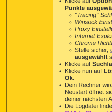
Klicke auf
Optio
Punkte ausgewä
"Tracing" Sch
Winsock Einst
Proxy Einstel
Internet Explo
Chrome Richtl
Stelle sicher,
ausgewählt
s
Klicke auf
Suchla
Klicke nun auf
Lö
Ok
.
Dein Rechner wi
Neustart öffnet s
deiner nächsten A
Die Logdatei find