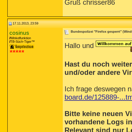
Gruß chrisser86
17.11.2013, 23:59
cosinus
Bundespolizei "Firefox gesperrt" (Windo
Winkelfunktion
TB-Süch-Tiger™
Hallo und
Hast du noch weite
und/oder andere Vi
Ich frage deswegen 
board.de/125889-...t
Bitte keine neuen 
vorhandene Logs i
Relevant sind nur L