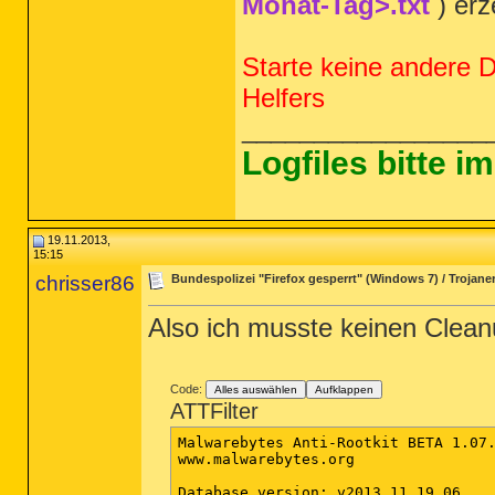
Monat-Tag>.txt
) erz
Starte keine andere 
Helfers
_________________
Logfiles bitte 
19.11.2013,
15:15
chrisser86
Bundespolizei "Firefox gesperrt" (Windows 7) / Trojaner
Also ich musste keinen Clean
Code:
Alles auswählen
Aufklappen
ATTFilter
Malwarebytes Anti-Rootkit BETA 1.07.
www.malwarebytes.org

Database version: v2013.11.19.06
