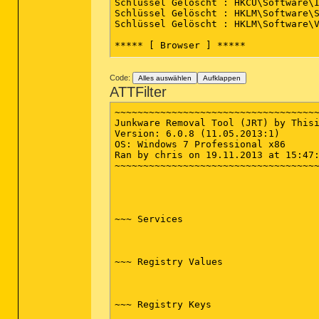
Schlüssel Gelöscht : HKCU\Software\I
Schlüssel Gelöscht : HKLM\Software\S
Schlüssel Gelöscht : HKLM\Software\V
***** [ Browser ] *****

-\\ Internet Explorer v10.0.9200.167
Code:
Alles auswählen
Aufklappen
ATTFilter
-\\ Mozilla Firefox v25.0.1 (de)

~~~~~~~~~~~~~~~~~~~~~~~~~~~~~~~~~~~~
[ Datei : C:\Users\chris\AppData\Roa
Junkware Removal Tool (JRT) by Thisi
Version: 6.0.8 (11.05.2013:1)

OS: Windows 7 Professional x86

-\\ Google Chrome v

Ran by chris on 19.11.2013 at 15:47:
~~~~~~~~~~~~~~~~~~~~~~~~~~~~~~~~~~~~
[ Datei : C:\Users\chris\AppData\Loc
*************************

~~~ Services

AdwCleaner[R0].txt - [1777 octets] -
AdwCleaner[S0].txt - [1700 octets] -
########## EOF - C:\AdwCleaner\AdwCl
~~~ Registry Values

~~~ Registry Keys
