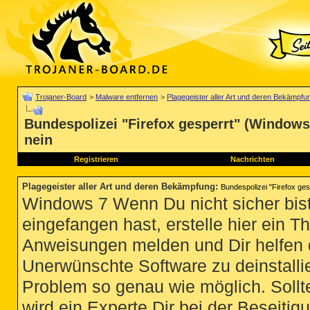
Trojaner-Board
>
Malware entfernen
>
Plagegeister aller Art und deren Bekämpfu
Bundespolizei "Firefox gesperrt" (Windows 
nein
Registrieren
Nachrichten
Plagegeister aller Art und deren Bekämpfung
:
Bundespolizei "Firefox ges
Windows 7 Wenn Du nicht sicher bist
eingefangen hast, erstelle hier ein T
Anweisungen melden und Dir helfen 
Unerwünschte Software zu deinstallie
Problem so genau wie möglich. Sollte
wird ein Experte Dir bei der Beseitigu