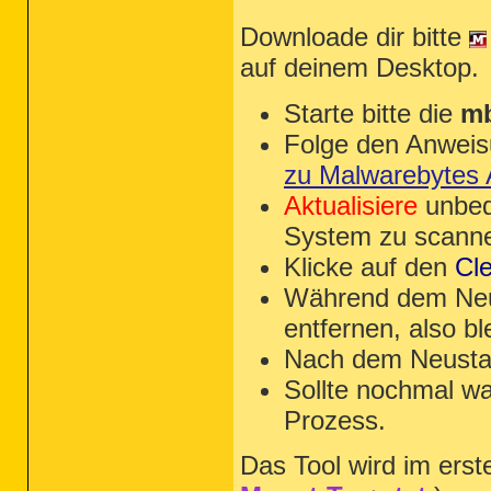
Downloade dir bitte
auf deinem Desktop.
Starte bitte die
mb
Folge den Anwei
zu Malwarebytes A
Aktualisiere
unbed
System zu scann
Klicke auf den
Cl
Während dem Neu
entfernen, also bl
Nach dem Neustar
Sollte nochmal w
Prozess.
Das Tool wird im erste