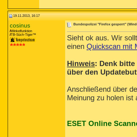
19.11.2013, 16:17
cosinus
Bundespolizei "Firefox gesperrt" (Windo
Winkelfunktion
TB-Süch-Tiger™
Sieht ok aus. Wir soll
einen
Quickscan mit 
Hinweis
: Denk bitte
über den Updatebutt
Anschließend über de
Meinung zu holen ist 
ESET Online Scann