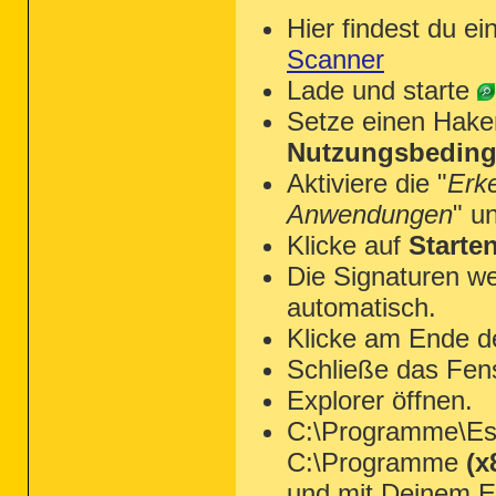
Hier findest du ei
Scanner
Lade und starte
Setze einen Hake
Nutzungsbeding
Aktiviere die "
Erk
Anwendungen
" u
Klicke auf
Starte
Die Signaturen we
automatisch.
Klicke am Ende d
Schließe das Fen
Explorer öffnen.
C:\Programme\Ese
C:\Programme
(x
und mit Deinem Ed