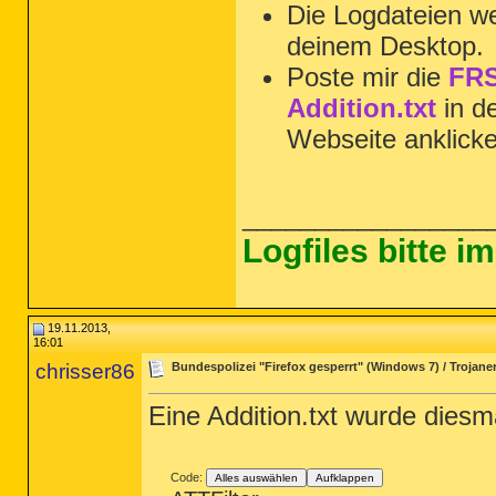
Die Logdateien we
deinem Desktop.
Poste mir die
FRS
Addition.txt
in d
Webseite anklick
_________________
Logfiles bitte 
19.11.2013,
16:01
chrisser86
Bundespolizei "Firefox gesperrt" (Windows 7) / Trojaner
Eine Addition.txt wurde diesmal
Code:
Alles auswählen
Aufklappen