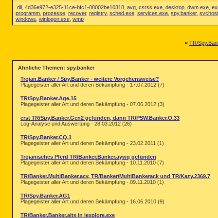
.dll
,
4d36e972-e325-11ce-bfc1-08002be10318
,
avg
,
csrss.exe
,
desktop
,
dwm.exe
,
ex
programm
,
prozesse
,
recover
,
registry
,
sched.exe
,
services.exe
,
spy.banker
,
svchos
windows
,
winlogon.exe
,
wmp
«
TR/Spy.Ban
Ähnliche Themen: spy.banker
Trojan.Banker / Spy.Banker - weitere Vorgehensweise?
Plagegeister aller Art und deren Bekämpfung - 17.07.2012 (7)
TR/Spy.Banker.Age.15
Plagegeister aller Art und deren Bekämpfung - 07.06.2012 (3)
erst TR/Spy.Banker.Gen2 gefunden, dann TR/PSW.Banker.O.33
Log-Analyse und Auswertung - 28.03.2012 (26)
TR/Spy.Banker.CQ.1
Plagegeister aller Art und deren Bekämpfung - 23.02.2011 (1)
Trojanisches Pferd TR/Banker.Banker.aywq gefunden
Plagegeister aller Art und deren Bekämpfung - 10.11.2010 (7)
TR/Banker.MultiBanker.acv, TR/Banker/MultiBankerack und TR/Kazy.2369.7
Plagegeister aller Art und deren Bekämpfung - 09.11.2010 (1)
TR/Spy.Banker.AG1
Plagegeister aller Art und deren Bekämpfung - 16.06.2010 (9)
TR/Banker.Banker.aits in iexplore.exe