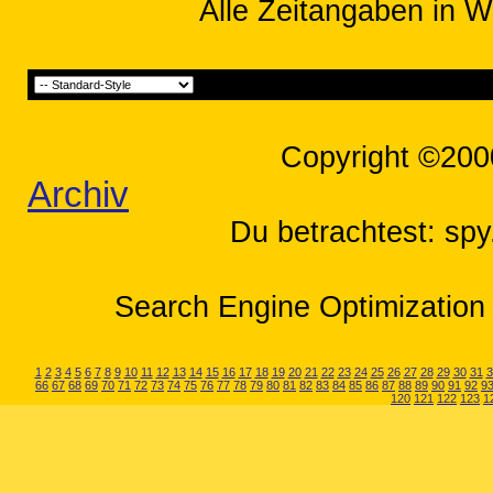
Alle Zeitangaben in W
Copyright ©200
Archiv
Du betrachtest: spy
Search Engine Optimization 
1
2
3
4
5
6
7
8
9
10
11
12
13
14
15
16
17
18
19
20
21
22
23
24
25
26
27
28
29
30
31
3
66
67
68
69
70
71
72
73
74
75
76
77
78
79
80
81
82
83
84
85
86
87
88
89
90
91
92
9
120
121
122
123
1