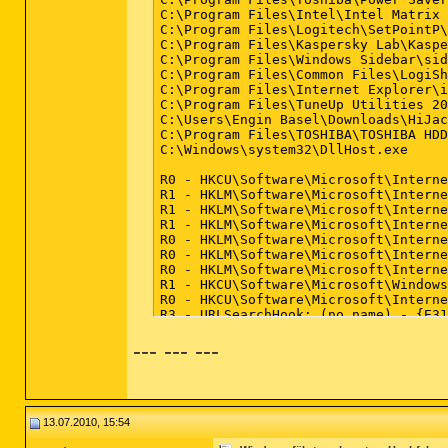
C:\Program Files\Intel\Intel Matrix 
C:\Program Files\Logitech\SetPointP\
C:\Program Files\Kaspersky Lab\Kaspe
C:\Program Files\Windows Sidebar\sid
C:\Program Files\Common Files\LogiSh
C:\Program Files\Internet Explorer\i
C:\Program Files\TuneUp Utilities 20
C:\Users\Engin Basel\Downloads\HiJac
C:\Program Files\TOSHIBA\TOSHIBA HDD
C:\Windows\system32\DllHost.exe

R0 - HKCU\Software\Microsoft\Interne
R1 - HKLM\Software\Microsoft\Interne
R1 - HKLM\Software\Microsoft\Interne
R1 - HKLM\Software\Microsoft\Interne
R0 - HKLM\Software\Microsoft\Interne
R0 - HKLM\Software\Microsoft\Interne
R0 - HKLM\Software\Microsoft\Interne
R1 - HKCU\Software\Microsoft\Windows
R0 - HKCU\Software\Microsoft\Interne
R3 - URLSearchHook: (no name) - {E31
O2 - BHO: AcroIEHelperStub - {18DF08
--- --- ---
O2 - BHO: RealPlayer Download and Re
O2 - BHO: IEVkbdBHO - {59273AB4-E7D3
O2 - BHO: Windows Live Anmelde-Hilfs
O2 - BHO: Google Toolbar Helper - {A
O2 - BHO: Google Toolbar Notifier BH
O2 - BHO: pdfforge Toolbar - {B922D4
13.07.2010, 15:54
O2 - BHO: Ask Toolbar BHO - {D4027C7