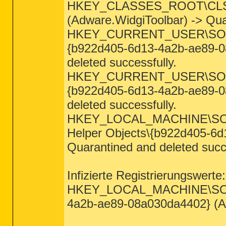
HKEY_CLASSES_ROOT\CLSID
(Adware.WidgiToolbar) -> Qua
HKEY_CURRENT_USER\SOFTWA
{b922d405-6d13-4a2b-ae89-0
deleted successfully.
HKEY_CURRENT_USER\SOFTWA
{b922d405-6d13-4a2b-ae89-0
deleted successfully.
HKEY_LOCAL_MACHINE\SOFTW
Helper Objects\{b922d405-6d
Quarantined and deleted succe
Infizierte Registrierungswerte:
HKEY_LOCAL_MACHINE\SOFTWA
4a2b-ae89-08a030da4402} (Adw