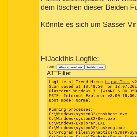
dem löschen dieser Beiden F
Könnte es sich um Sasser Vi
HiJackthis Logfile:
Code:
Alles auswählen
Aufklappen
ATTFilter
Logfile of Trend Micro 
HijackThis
 v2
Scan saved at 13:48:50, on 13.07.201
Platform: Windows 7  (WinNT 6.00.350
MSIE: Internet Explorer v8.00 (8.00.
Boot mode: Normal

Running processes:

C:\Windows\system32\taskhost.exe

C:\Windows\system32\Dwm.exe

C:\Windows\Explorer.EXE

C:\Windows\system32\taskeng.exe

C:\Program Files\Synaptics\SynTP\Syn
C:\Program Files\Toshiba\Power Saver