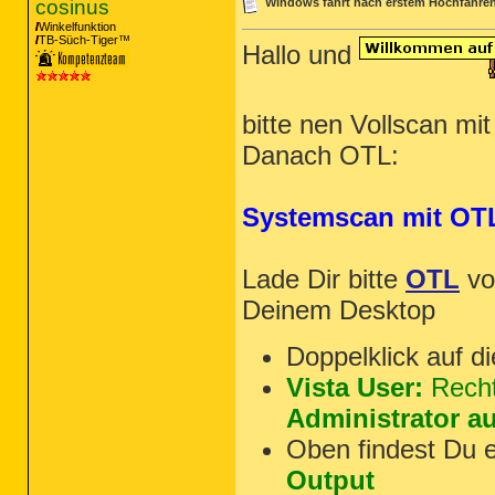
O2 - BHO: Java(tm) Plug-In 2 SSV Hel
cosinus
Windows fährt nach erstem Hochfahren
O2 - BHO: (no name) - {E312764E-7706
Winkelfunktion
O2 - BHO: link filter bho - {E33CF60
TB-Süch-Tiger™
Hallo und
O3 - Toolbar: pdfforge Toolbar - {B9
O3 - Toolbar: Ask Toolbar - {D4027C7
O3 - Toolbar: DAEMON Tools Toolbar -
O3 - Toolbar: Google Toolbar - {2318
O4 - HKLM\..\Run: [SynTPEnh] %Progra
bitte nen Vollscan mi
O4 - HKLM\..\Run: [TPwrMain] %Progra
Danach OTL:
O4 - HKLM\..\Run: [TWebCamera] "%Pro
O4 - HKLM\..\Run: [TosSENotify] C:\P
O4 - HKLM\..\Run: [IAAnotif] C:\Prog
O4 - HKLM\..\Run: [00TCrdMain] %Prog
Systemscan mit OT
O4 - HKLM\..\Run: [EvtMgr6] C:\Progr
O4 - HKLM\..\Run: [AVP] "C:\Program 
O4 - HKCU\..\Run: [Getdo] rundll32.e
O4 - HKCU\..\Run: [Sidebar] C:\Progr
Lade Dir bitte
OTL
v
O4 - HKUS\S-1-5-18\..\Run: [TOSHIBA 
O4 - HKUS\S-1-5-18\..\Run: [Samsung.
Deinem Desktop
O4 - HKUS\S-1-5-18\..\Run: [S60 PC S
O4 - HKUS\.DEFAULT\..\Run: [TOSHIBA 
Doppelklick auf d
O4 - .DEFAULT User Startup: TRDCRemi
O6 - HKLM\Software\Policies\Microsof
Vista User:
Recht
O6 - HKLM\Software\Policies\Microsof
O8 - Extra context menu item: Google
Administrator a
O8 - Extra context menu item: Hinzuf
O8 - Extra context menu item: Nach M
Oben findest Du 
O8 - Extra context menu item: Nach M
O9 - Extra button: In Blog veröffent
Output
O9 - Extra 'Tools' menuitem: In Wind