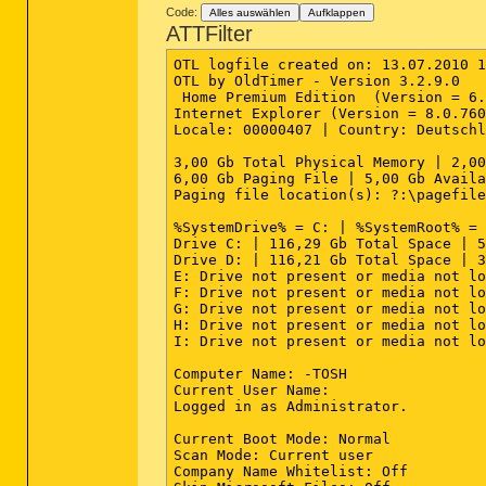
Code:
Alles auswählen
Aufklappen
ATTFilter
OTL logfile created on: 13.07.2010 1
OTL by OldTimer - Version 3.2.9.0   
 Home Premium Edition  (Version = 6.
Internet Explorer (Version = 8.0.760
Locale: 00000407 | Country: Deutschl
3,00 Gb Total Physical Memory | 2,00
6,00 Gb Paging File | 5,00 Gb Availa
Paging file location(s): ?:\pagefile
%SystemDrive% = C: | %SystemRoot% = 
Drive C: | 116,29 Gb Total Space | 5
Drive D: | 116,21 Gb Total Space | 3
E: Drive not present or media not lo
F: Drive not present or media not lo
G: Drive not present or media not lo
H: Drive not present or media not lo
I: Drive not present or media not lo
Computer Name: -TOSH

Current User Name: 

Logged in as Administrator.

Current Boot Mode: Normal

Scan Mode: Current user

Company Name Whitelist: Off
