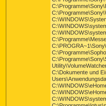
C:\Programme\Sony\IS
C:\Programme\Sony\Wi
C:\WINDOWS\Syste
C:\WINDOWS\syste
C:\WINDOWS\system
C:\Programme\Mess
C:\PROGRA~1\Sony
C:\Programme\Sopho
C:\Programme\Sony\S
Utility\VolumeWatch
C:\Dokumente und Ein
Users\Anwendungsdat
C:\WINDOWS\eHome\
C:\WINDOWS\eHome
C:\WINDOWS\system
C:\Programme\lotus\n