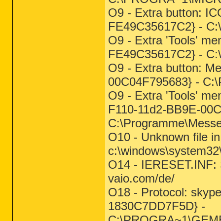
O9 - Extra button: 
FE49C35617C2} - C:
O9 - Extra 'Tools' 
FE49C35617C2} - C:
O9 - Extra button: 
00C04F795683} - C:
O9 - Extra 'Tools' 
F110-11d2-BB9E-00C
C:\Programme\Mess
O10 - Unknown file i
c:\windows\system32\
O14 - IERESET.INF:
vaio.com/de/
O18 - Protocol: sky
1830C7DD7F5D} -
C:\PROGRA~1\GEME