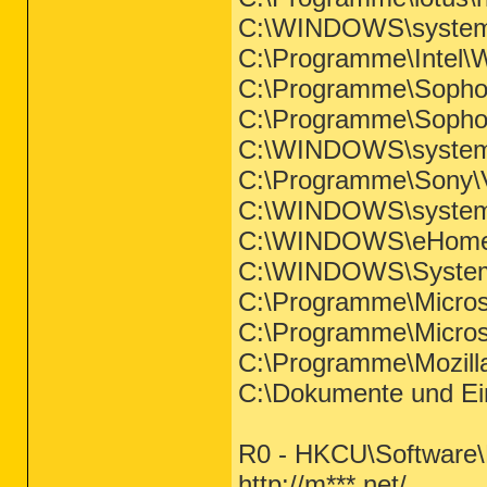
C:\WINDOWS\system
C:\Programme\Intel\W
C:\Programme\Sophos
C:\Programme\Sopho
C:\WINDOWS\system
C:\Programme\Sony\
C:\WINDOWS\system3
C:\WINDOWS\eHome
C:\WINDOWS\System
C:\Programme\Micro
C:\Programme\Micro
C:\Programme\Mozilla 
C:\Dokumente und Ein
R0 - HKCU\Software\M
http://m***.net/