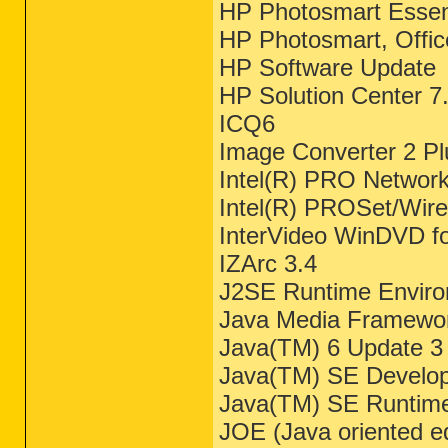
HP Photosmart Essen
HP Photosmart, Offic
HP Software Update
HP Solution Center 7
ICQ6
Image Converter 2 Pl
Intel(R) PRO Network
Intel(R) PROSet/Wire
InterVideo WinDVD f
IZArc 3.4
J2SE Runtime Enviro
Java Media Framewor
Java(TM) 6 Update 3
Java(TM) SE Develop
Java(TM) SE Runtime
JOE (Java oriented ed