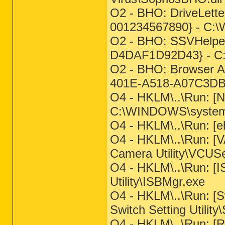
O2 - BHO: DriveLett
001234567890} - C
O2 - BHO: SSVHelpe
D4DAF1D92D43} - C:\
O2 - BHO: Browser A
401E-A518-A07C3DB
O4 - HKLM\..\Run: 
C:\WINDOWS\system3
O4 - HKLM\..\Run: [
O4 - HKLM\..\Run: [
Camera Utility\VCUS
O4 - HKLM\..\Run: [
Utility\ISBMgr.exe
O4 - HKLM\..\Run: [S
Switch Setting Utility
O4 - HKLM\..\Run: [R