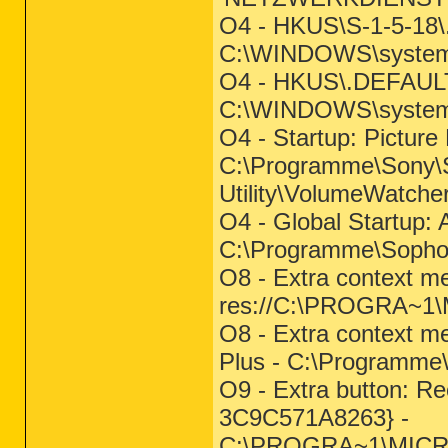
O4 - HKUS\S-1-5-18
C:\WINDOWS\system
O4 - HKUS\.DEFAUL
C:\WINDOWS\system3
O4 - Startup: Pictur
C:\Programme\Sony\S
Utility\VolumeWatch
O4 - Global Startup: 
C:\Programme\Sopho
O8 - Extra context me
res://C:\PROGRA~1
O8 - Extra context m
Plus - C:\Programme
O9 - Extra button: 
3C9C571A8263} -
C:\PROGRA~1\MICR