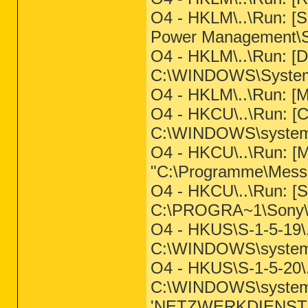
O4 - HKLM\..\Run: [
Power Management\
O4 - HKLM\..\Run: [
C:\WINDOWS\Syste
O4 - HKLM\..\Run: [
O4 - HKCU\..\Run: 
C:\WINDOWS\system
O4 - HKCU\..\Run: 
"C:\Programme\Mess
O4 - HKCU\..\Run: [
C:\PROGRA~1\Sony
O4 - HKUS\S-1-5-19
C:\WINDOWS\system
O4 - HKUS\S-1-5-20
C:\WINDOWS\syste
'NETZWERKDIENST'