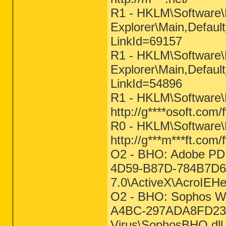
R1 - HKLM\Software\M
Explorer\Main,Default
LinkId=69157
R1 - HKLM\Software\M
Explorer\Main,Default
LinkId=54896
R1 - HKLM\Software\M
http://g****osoft.com
R0 - HKLM\Software\M
http://g***m***ft.com
O2 - BHO: Adobe PDF
4D59-B87D-784B7D6B
7.0\ActiveX\AcroIEHel
O2 - BHO: Sophos W
A4BC-297ADA8FD235}
Virus\SophosBHO.dll