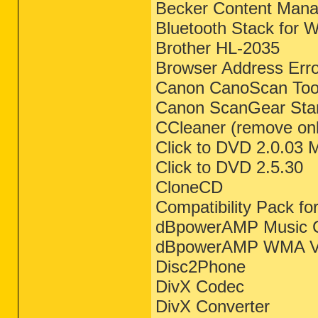
Becker Content Mana
Bluetooth Stack for 
Brother HL-2035
Browser Address Erro
Canon CanoScan Too
Canon ScanGear Star
CCleaner (remove onl
Click to DVD 2.0.03 
Click to DVD 2.5.30
CloneCD
Compatibility Pack fo
dBpowerAMP Music C
dBpowerAMP WMA V
Disc2Phone
DivX Codec
DivX Converter