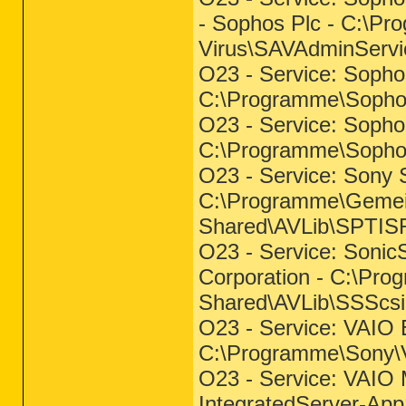
- Sophos Plc - C:\P
Virus\SAVAdminServi
O23 - Service: Sophos
C:\Programme\Sophos
O23 - Service: Sopho
C:\Programme\Sopho
O23 - Service: Sony 
C:\Programme\Gemei
Shared\AVLib\SPTIS
O23 - Service: Sonic
Corporation - C:\Pr
Shared\AVLib\SSScs
O23 - Service: VAIO 
C:\Programme\Sony\
O23 - Service: VAIO 
IntegratedServer-App