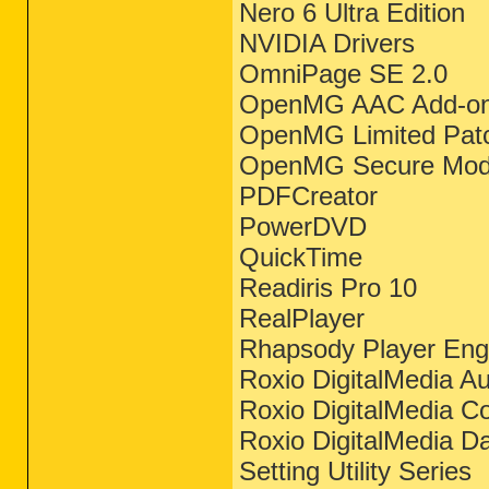
Nero 6 Ultra Edition
NVIDIA Drivers
OmniPage SE 2.0
OpenMG AAC Add-on 
OpenMG Limited Patc
OpenMG Secure Modu
PDFCreator
PowerDVD
QuickTime
Readiris Pro 10
RealPlayer
Rhapsody Player Eng
Roxio DigitalMedia A
Roxio DigitalMedia C
Roxio DigitalMedia D
Setting Utility Series