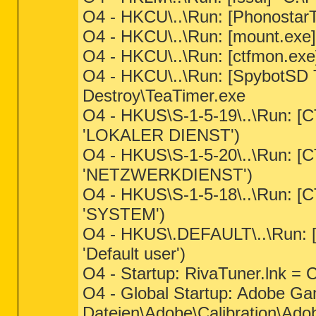
O4 - HKCU\..\Run: [Phonostar
O4 - HKCU\..\Run: [mount.exe] 
O4 - HKCU\..\Run: [ctfmon.e
O4 - HKCU\..\Run: [SpybotSD 
Destroy\TeaTimer.exe
O4 - HKUS\S-1-5-19\..\Run
'LOKALER DIENST')
O4 - HKUS\S-1-5-20\..\Run
'NETZWERKDIENST')
O4 - HKUS\S-1-5-18\..\Run
'SYSTEM')
O4 - HKUS\.DEFAULT\..\Run
'Default user')
O4 - Startup: RivaTuner.lnk =
O4 - Global Startup: Adobe 
Dateien\Adobe\Calibration\Ad