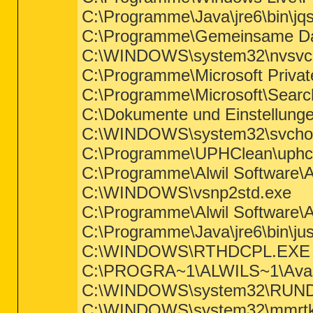
C:\Programme\Java\jre6\bin\jq
C:\Programme\Gemeinsame Dat
C:\WINDOWS\system32\nvsvc
C:\Programme\Microsoft Private
C:\Programme\Microsoft\Sear
C:\Dokumente und Einstellung
C:\WINDOWS\system32\svcho
C:\Programme\UPHClean\uphc
C:\Programme\Alwil Software\
C:\WINDOWS\vsnp2std.exe
C:\Programme\Alwil Software
C:\Programme\Java\jre6\bin\ju
C:\WINDOWS\RTHDCPL.EXE
C:\PROGRA~1\ALWILS~1\Avas
C:\WINDOWS\system32\RUN
C:\WINDOWS\system32\mmrtkr