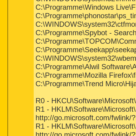
C:\Programme\Windows Live\Fa
C:\Programme\phonostar\ps_ti
C:\WINDOWS\system32\ctfmo
C:\Programme\Spybot - Search
C:\Programme\TOPCOM\Comm
C:\Programme\Seekapp\seeka
C:\WINDOWS\system32\wbem\
C:\Programme\Alwil Software\
C:\Programme\Mozilla Firefox\f
C:\Programme\Trend Micro\Hija
R0 - HKCU\Software\Microsoft\I
R1 - HKLM\Software\Microsoft\
http://go.microsoft.com/fwlink
R1 - HKLM\Software\Microsoft\
http://go.microsoft.com/fwlink