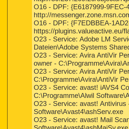
O16 - DPF: {E6187999-9FEC-
http://messenger.zone.msn.co
O16 - DPF: {F7EDBBEA-1AD2-4
https://plugins.valueactive.eu/f
O23 - Service: Adobe LM Ser
Dateien\Adobe Systems Share
O23 - Service: Avira AntiVir Pe
owner - C:\Programme\Avira\Ant
O23 - Service: Avira AntiVir Pe
C:\Programme\Avira\AntiVir Per
O23 - Service: avast! iAVS4 C
C:\Programme\Alwil Software\
O23 - Service: avast! Antiviru
Software\Avast4\ashServ.exe
O23 - Service: avast! Mail Sca
Software\Avast4\ashMaiSv.exe