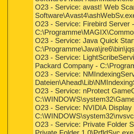
O23 - Service: avast! Web Sca
Software\Avast4\ashWebSv.ex
O23 - Service: Firebird Serve
C:\Programme\MAGIX\Common\
O23 - Service: Java Quick Star
C:\Programme\Java\jre6\bin\jq
O23 - Service: LightScribeServi
Packard Company - C:\Progra
O23 - Service: NMIndexingSe
Dateien\Ahead\Lib\NMIndexingSe
O23 - Service: nProtect Game
C:\WINDOWS\system32\GameMon
O23 - Service: NVIDIA Display 
C:\WINDOWS\system32\nvsvc
O23 - Service: Private Folder 
Private Folder 1.0\PrfldSvc.exe