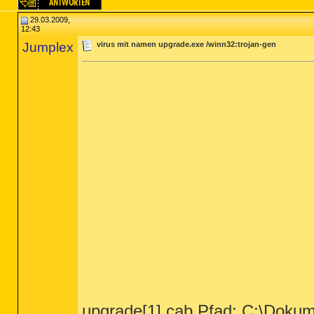
29.03.2009,
12:43
Jumplex
virus mit namen upgrade.exe /winn32:trojan-gen
upgrade[1].cab Pfad: C:\Dokum