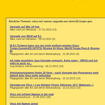
Ähnliche Themen: virus mit namen upgrade.exe /winn32:trojan-gen
Upgrade auf Win 10 free
Alles rund um Windows - 27.01.2015 (13)
Upgrade von Win8 auf 8.1
Alles rund um Windows - 09.10.2014 (3)
W 8.1,Trojaner kann von mir nicht entfernt werden.Virus:
Trojan.GenericKD.1673711 (Engine A),Virus: Win32.Trojan.Pirpi.A (Engine
B)
Plagegeister aller Art und deren Bekämpfung - 21.08.2014 (3)
Ich habe angeblich Java Upgrade gemacht, Avira sagte - VIRUS und ich
sehe es auch so...
Log-Analyse und Auswertung - 06.12.2013 (23)
Antivirenprogramm findet 18 Viren - nach Upgrade des Programms wird
jedoch kein Virus mehr gefunden
Plagegeister aller Art und deren Bekämpfung - 10.10.2013 (13)
Upgrade.exe Virus + Log-Dateien (Gmer, Defogger, OLT, Maleware...)
Plagegeister aller Art und deren Bekämpfung - 13.10.2012 (10)
Virus mit echtem Namen in der mail
Diskussionsforum - 21.05.2012 (35)
Virus mit Namen arinqi