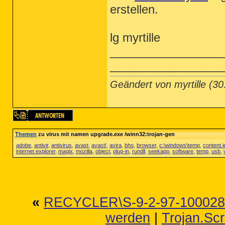
erstellen.
lg myrtille
_________________
_________________
Geändert von myrtille (
Themen
zu virus mit namen upgrade.exe /winn32:trojan-gen
adobe
,
antivir
,
antivirus
,
avast
,
avast!
,
avira
,
bho
,
browser
,
c:\windows\temp
,
content.i
internet explorer
,
magix
,
mozilla
,
object
,
plug-in
,
rundll
,
seekapp
,
software
,
temp
,
usb
,
«
RECYCLER\S-9-2-97-10002891
werden
|
Trojan.Scr