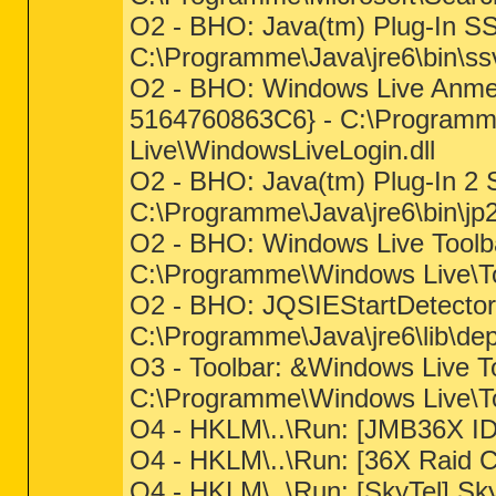
O2 - BHO: Java(tm) Plug-In 
C:\Programme\Java\jre6\bin\ssv
O2 - BHO: Windows Live Anme
5164760863C6} - C:\Programm
Live\WindowsLiveLogin.dll
O2 - BHO: Java(tm) Plug-In 
C:\Programme\Java\jre6\bin\jp2
O2 - BHO: Windows Live Tool
C:\Programme\Windows Live\Too
O2 - BHO: JQSIEStartDetect
C:\Programme\Java\jre6\lib\deplo
O3 - Toolbar: &Windows Live 
C:\Programme\Windows Live\Too
O4 - HKLM\..\Run: [JMB36X I
O4 - HKLM\..\Run: [36X Raid 
O4 - HKLM\..\Run: [SkyTel] Sk