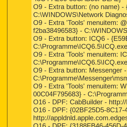
O9 - Extra button: (no name) 
C:\WINDOWS\Network Diagnost
O9 - Extra 'Tools' menuitem: 
f2ba38496583} - C:\WINDOWS\
O9 - Extra button: ICQ6 - {
C:\Programme\ICQ6.5\ICQ.ex
O9 - Extra 'Tools' menuitem:
C:\Programme\ICQ6.5\ICQ.ex
O9 - Extra button: Messenger
C:\Programme\Messenger\msm
O9 - Extra 'Tools' menuitem:
00C04F795683} - C:\Program
O16 - DPF: CabBuilder - http:/
O16 - DPF: {02BF25D5-8C17-
http://appldnld.apple.com.edge
O16 - DPF: {3188FB46-456D-4