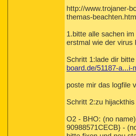
http://www.trojaner-b
themas-beachten.htm
1.bitte alle sachen 
erstmal wie der virus 
Schritt 1:lade dir bitt
board.de/51187-a...i-
poste mir das logfile
Schritt 2:zu hijackthis
O2 - BHO: (no name
90988571CECB} - (no 
bitte fixen und neu st