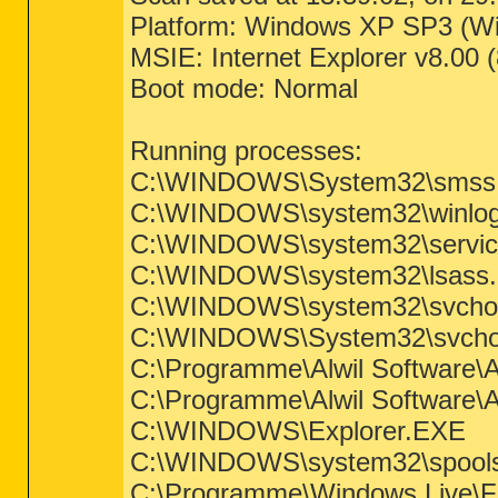
Platform: Windows XP SP3 (W
MSIE: Internet Explorer v8.00 
Boot mode: Normal
Running processes:
C:\WINDOWS\System32\smss
C:\WINDOWS\system32\winlog
C:\WINDOWS\system32\servic
C:\WINDOWS\system32\lsass.
C:\WINDOWS\system32\svcho
C:\WINDOWS\System32\svcho
C:\Programme\Alwil Software\
C:\Programme\Alwil Software\
C:\WINDOWS\Explorer.EXE
C:\WINDOWS\system32\spools
C:\Programme\Windows Live\Fa