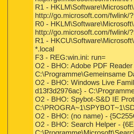
R1 - HKLM\Software\Microsoft\
http://go.microsoft.com/fwlink
R0 - HKLM\Software\Microsoft\I
http://go.microsoft.com/fwlink
R1 - HKCU\Software\Microsoft\
*.local
F3 - REG:win.ini: run=
O2 - BHO: Adobe PDF Reader
C:\Programme\Gemeinsame Date
O2 - BHO: Windows Live Family
d13f3d2976ac} - C:\Programme\
O2 - BHO: Spybot-S&D IE Prot
C:\PROGRA~1\SPYBOT~1\SDHe
O2 - BHO: (no name) - {5C255
O2 - BHO: Search Helper - {
C:\Programme\Microsoft\Searc