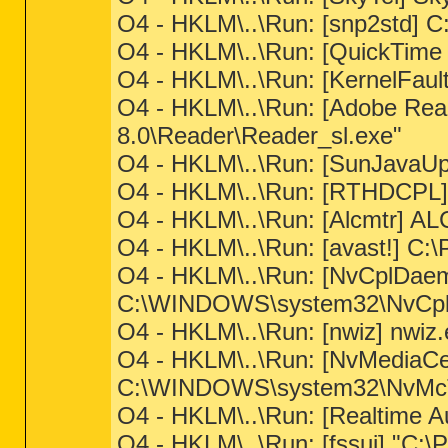
O4 - HKLM\..\Run: [snp2std]
O4 - HKLM\..\Run: [QuickTime 
O4 - HKLM\..\Run: [KernelFau
O4 - HKLM\..\Run: [Adobe Re
8.0\Reader\Reader_sl.exe"
O4 - HKLM\..\Run: [SunJavaUp
O4 - HKLM\..\Run: [RTHDCP
O4 - HKLM\..\Run: [Alcmtr] 
O4 - HKLM\..\Run: [avast!] 
O4 - HKLM\..\Run: [NvCplDa
C:\WINDOWS\system32\NvCpl.d
O4 - HKLM\..\Run: [nwiz] nwiz.e
O4 - HKLM\..\Run: [NvMedia
C:\WINDOWS\system32\NvMcTra
O4 - HKLM\..\Run: [Realtime Au
O4 - HKLM\..\Run: [fssui] "C:\