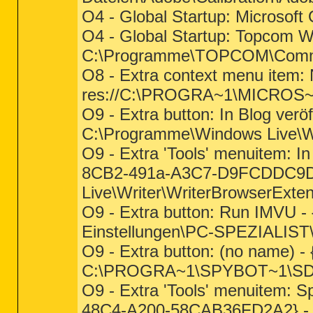
O4 - Global Startup: Microsoft
O4 - Global Startup: Topcom Wir
C:\Programme\TOPCOM\Comm
O8 - Extra context menu item: 
res://C:\PROGRA~1\MICROS~
O9 - Extra button: In Blog v
C:\Programme\Windows Live\Wri
O9 - Extra 'Tools' menuitem: I
8CB2-491a-A3C7-D9FCDDC9D6
Live\Writer\WriterBrowserExten
O9 - Extra button: Run IMVU 
Einstellungen\PC-SPEZIALIST\
O9 - Extra button: (no name
C:\PROGRA~1\SPYBOT~1\SDHe
O9 - Extra 'Tools' menuitem: 
48C4-A200-58CAB36FD2A2} -