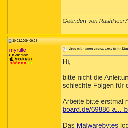
Geändert von RushHour7
30.03.2009, 09:28
myrtille
virus mit namen upgrade.exe /winn32:t
TB-Ausbilder
Hi,
bitte nicht die Anlei
schlechte Folgen für
Arbeite bitte erstmal
board.de/69886-a...-
Das
Malwarebytes
log