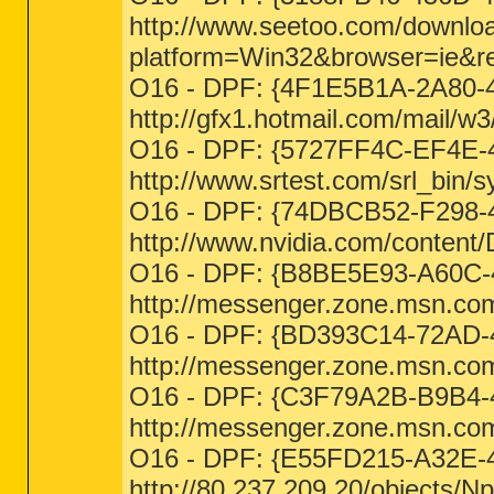
http://www.seetoo.com/downl
platform=Win32&browser=ie&r
O16 - DPF: {4F1E5B1A-2A80-4
http://gfx1.hotmail.com/mail/
O16 - DPF: {5727FF4C-EF4E-4
http://www.srtest.com/srl_bin/
O16 - DPF: {74DBCB52-F298-
http://www.nvidia.com/content
O16 - DPF: {B8BE5E93-A60C-4
http://messenger.zone.msn.com
O16 - DPF: {BD393C14-72AD-4
http://messenger.zone.msn.co
O16 - DPF: {C3F79A2B-B9B4-4
http://messenger.zone.msn.co
O16 - DPF: {E55FD215-A32E-
http://80.237.209.20/objects/N