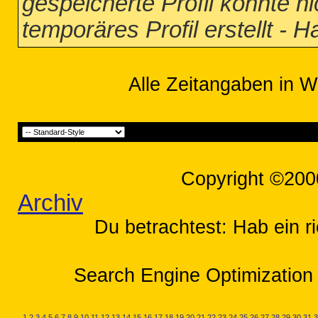
gespeicherte Profil konnte n
temporäres Profil erstellt - 
Alle Zeitangaben in W
Copyright ©200
Archiv
Du betrachtest: Hab ein r
Search Engine Optimization 
1
2
3
4
5
6
7
8
9
10
11
12
13
14
15
16
17
18
19
20
21
22
23
24
25
26
27
28
29
30
31
3