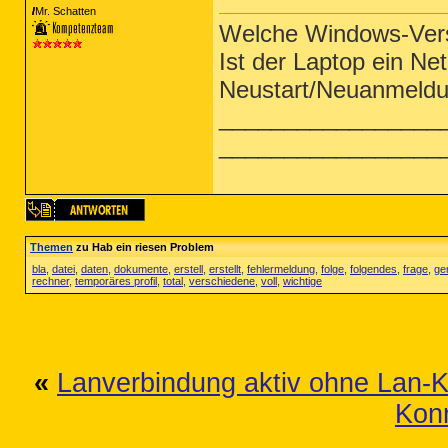
Mr. Schatten
Welche Windows-Versio
Ist der Laptop ein Ne
Neustart/Neuanmeldun
_________________
_________________
Themen
zu Hab ein riesen Problem
bla
,
datei
,
daten
,
dokumente
,
erstell
,
erstellt
,
fehlermeldung
,
folge
,
folgendes
,
frage
,
ge
rechner
,
temporäres profil
,
total
,
verschiedene
,
voll
,
wichtige
«
Lanverbindung aktiv ohne Lan-K
Konn