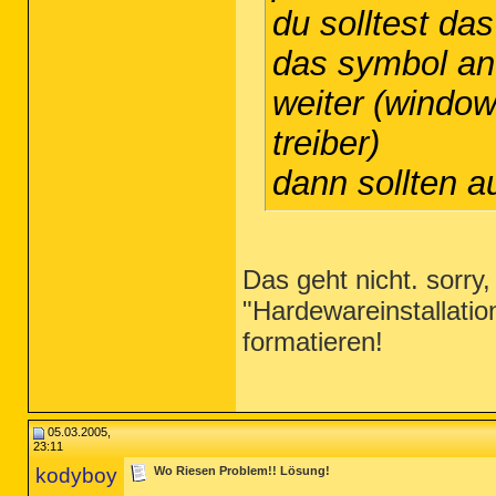
du solltest da
das symbol an.
weiter (window
treiber)
dann sollten 
Das geht nicht. sorry
"Hardewareinstallatio
formatieren!
05.03.2005,
23:11
kodyboy
Wo Riesen Problem!! Lösung!