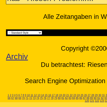
Alle Zeitangaben in W
Copyright ©200
Archiv
Du betrachtest: Riesen
Search Engine Optimization 
1
2
3
4
5
6
7
8
9
10
11
12
13
14
15
16
17
18
19
20
21
22
23
24
25
26
27
28
29
30
31
3
66
67
68
69
70
71
72
73
74
75
76
77
78
79
80
81
82
83
84
85
86
87
88
89
90
91
92
9
120
121
122
123
1