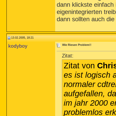
dann klickste einfach
eigenintegrierten treib
dann sollten auch di
13.02.2005, 18:21
kodyboy
Wie Riesen Problem!!
Zitat:
Zitat von
Chri
es ist logisch
normaler cdtreib
aufgefallen, d
im jahr 2000 er
problemlos er