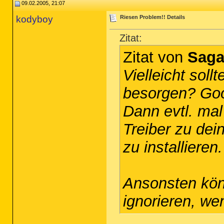
09.02.2005, 21:07
kodyboy
Riesen Problem!! Details
Zitat:
Zitat von
Sag
Vielleicht soll
besorgen? Goog
Dann evtl. ma
Treiber zu dei
zu installieren.
Ansonsten kön
ignorieren, we