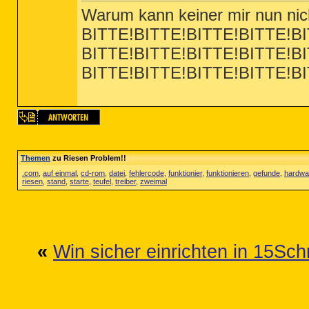
Warum kann keiner mir nun nich
BITTE!BITTE!BITTE!BITTE!BI
BITTE!BITTE!BITTE!BITTE!BI
BITTE!BITTE!BITTE!BITTE!BI
Themen
zu Riesen Problem!!
.com
,
auf einmal
,
cd-rom
,
datei
,
fehlercode
,
funktionier
,
funktionieren
,
gefunde
,
hardwa
riesen
,
stand
,
starte
,
teufel
,
treiber
,
zweimal
«
Win sicher einrichten in 15Sch