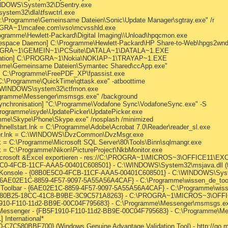
INDOWS\System32\DSentry.exe
ystem32\dla\tfswctrl.exe
C:\Programme\Gemeinsame Dateien\Sonic\Update Manager\sgtray.exe" /r
ROGRA~1\mcafee.com\vso\mcvsshld.exe
ogramme\Hewlett-Packard\Digital Imaging\\Unload\hpqcmon.exe
mespace Daemon] C:\Programme\Hewlett-Packard\HP Share-to-Web\hpgs2wnd
\PROGRA~1\GEMEIN~1\PCSuite\DATALA~1\DATALA~1.EXE
lication] C:\PROGRA~1\Nokia\NOKIAP~1\TRAYAP~1.EXE
ramme\Gemeinsame Dateien\Symantec Shared\ccApp.exe"
t] C:\Programme\FreePDF_XP\fpassist.exe
C:\Programme\QuickTime\qttask.exe" -atboottime
\WINDOWS\system32\ctfmon.exe
ogramme\Messenger\msmsgs.exe" /background
ynchronisation] "C:\Programme\Vodafone Sync\VodafoneSync.exe" -S
Programme\isyde\UpdatePicker\UpdatePicker.exe
amme\Skype\Phone\Skype.exe" /nosplash /minimized
chnellstart.lnk = C:\Programme\Adobe\Acrobat 7.0\Reader\reader_sl.exe
nger.lnk = C:\WINDOWS\DvzCommon\DvzMsgr.exe
nk = C:\Programme\Microsoft SQL Server\80\Tools\Binn\sqlmangr.exe
nk = C:\Programme\Nikon\PictureProject\NkbMonitor.exe
Microsoft &Excel exportieren - res://C:\PROGRA~1\MICROS~3\OFFICE11\E
0E5C0-4FCB-11CF-AAA5-00401C608501} - C:\WINDOWS\System32\msjava.dll (fi
va Konsole - {08B0E5C0-4FCB-11CF-AAA5-00401C608501} - C:\WINDOWS\System
 - {6AE02E1C-8859-4F57-9097-5A55A56A4CAF} - C:\Programme\wissen_de_tool
de Toolbar - {6AE02E1C-8859-4F57-9097-5A55A56A4CAF} - C:\Programme\wiss
- {92780B25-18CC-41C8-B9BE-3C9C571A8263} - C:\PROGRA~1\MICROS~3\OF
F1910-F110-11d2-BB9E-00C04F795683} - C:\Programme\Messenger\msmsgs.e
s Messenger - {FB5F1910-F110-11d2-BB9E-00C04F795683} - C:\Programme\
International*
C7C580BBF700} (Windows Genuine Advantage Validation Tool) - http://go.mi