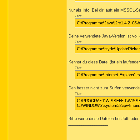
Nur als Info: Bei dir läuft ein MSSQL-Se
Zitat:
C:\Programme\Java\j2re1.4.2_03\b
Deine verwendete Java-Version ist völl
Zitat:
C:\Programme\isyde\UpdatePicker
Kennst du diese Datei (ist ein laufender
Zitat:
C:\Programme\Internet Explorer\ie
Den besser nicht zum Surfen verwenden
Zitat:
C:\PROGRA~1\WISSEN~1\WISS
C:\WINDOWS\system32\ipv4monr.
Bitte werte diese Dateien bei Jotti oder
__________________