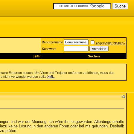
Benutzername
Angemeldet bleiben?
Kennwort
[24h]
Suchen
nsere Experten posten. Um Viren und Trojaner entfernen zu können, muss das
re nicht verwendet werden sollte.
XML
.
#
1
fangen und war der Meinung, ich wäre ihn losgeworden. Allerdings erhalte
e dazu keine Lösung in den anderen Foren oder bei ms gefunden. Deshalb
zu prüfen: