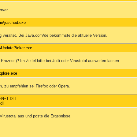
rver.
in\jusched.exe
ig veraltet. Bei Java.com/de bekommste die aktuelle Version.
\UpdatePicker.exe
 Prozess)? Im Zeifel bitte bei Jotti oder Virustotal auswerten lassen.
xplore.exe
, zu empfehlen sei Firefox oder Opera.
EN~1.DLL
dll
 Virustotal aus und poste die Ergebnisse.