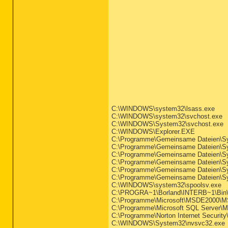
C:\WINDOWS\system32\lsass.exe
C:\WINDOWS\system32\svchost.exe
C:\WINDOWS\System32\svchost.exe
C:\WINDOWS\Explorer.EXE
C:\Programme\Gemeinsame Dateien\S
C:\Programme\Gemeinsame Dateien\S
C:\Programme\Gemeinsame Dateien\Sy
C:\Programme\Gemeinsame Dateien\S
C:\Programme\Gemeinsame Dateien\
C:\Programme\Gemeinsame Dateien\S
C:\WINDOWS\system32\spoolsv.exe
C:\PROGRA~1\Borland\INTERB~1\Bin
C:\Programme\Microsoft\MSDE2000\M
C:\Programme\Microsoft SQL Server
C:\Programme\Norton Internet Security
C:\WINDOWS\System32\nvsvc32.exe