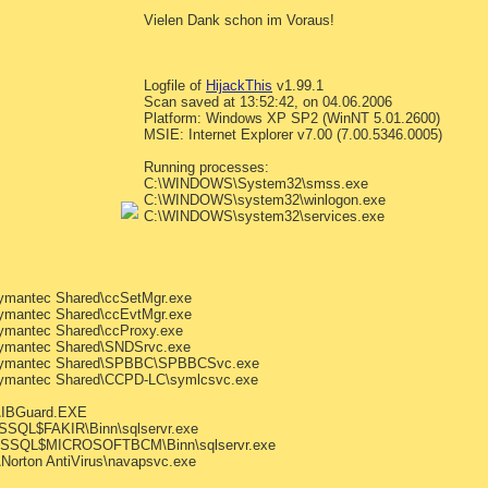
Vielen Dank schon im Voraus!
Logfile of
HijackThis
v1.99.1
Scan saved at 13:52:42, on 04.06.2006
Platform: Windows XP SP2 (WinNT 5.01.2600)
MSIE: Internet Explorer v7.00 (7.00.5346.0005)
Running processes:
C:\WINDOWS\System32\smss.exe
C:\WINDOWS\system32\winlogon.exe
C:\WINDOWS\system32\services.exe
ymantec Shared\ccSetMgr.exe
ymantec Shared\ccEvtMgr.exe
mantec Shared\ccProxy.exe
ymantec Shared\SNDSrvc.exe
Symantec Shared\SPBBC\SPBBCSvc.exe
ymantec Shared\CCPD-LC\symlcsvc.exe
\IBGuard.EXE
SSQL$FAKIR\Binn\sqlservr.exe
\MSSQL$MICROSOFTBCM\Binn\sqlservr.exe
\Norton AntiVirus\navapsvc.exe