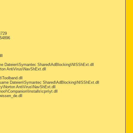
4729
=54896
ll
me Dateien\Symantec Shared\AdBlocking\NISShExt.dll
on AntiVirus\NavShExt.dll
Toolband.dll
nsame Dateien\Symantec Shared\AdBlocking\NISShExt.dll
y\Norton AntiVirus\NavShExt.dll
o!\Companion\Installs\cpn\yt.dll
issen_de.dll