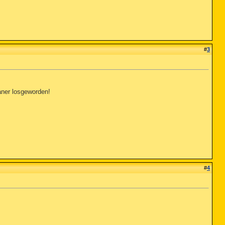
#
3
janer losgeworden!
#
4