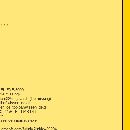
.exe
XCEL.EXE/3000
le missing)
32\msjava.dll (file missing)
bar\wissen_de.dll
en_de_toolbar\wissen_de.dll
FICE11\REFIEBAR.DLL
xe
Messenger\msmsgs.exe
crosoft.com/fwlink/?linkid=39204