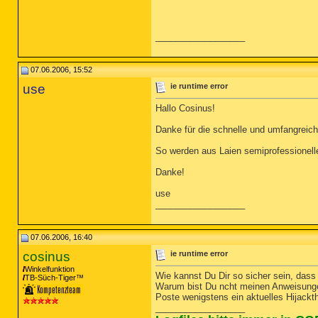
__________________
07.06.2006, 15:52
use
ie runtime error
Hallo Cosinus!
Danke für die schnelle und umfangreiche
So werden aus Laien semiprofessionelle
Danke!
use
__________________
07.06.2006, 16:40
cosinus
ie runtime error
Winkelfunktion
Wie kannst Du Dir so sicher sein, dass
TB-Süch-Tiger™
Warum bist Du ncht meinen Anweisunge
Poste wenigstens ein aktuelles Hijackth
__________________