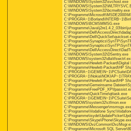
C:\WINDOWS\System32\svchost.exe
C:\WINDOWS\System32\WLTRYSVC.
C:\WINDOWS\System32\bcmwltry.exe
C:\Programme\Microsoft\MSDE2000\M
C:\PROGRA~1\Borland\INTERB~1\Bin\i
C:\WINDOWS\BCMSMMSG.exe
C:\Programme\Java\j2re1.4.2_03\bin\j
C:\Programme\Dell\AccessDirect\dada
C:\Programme\Dell\QuickSet\quickset.
C:\Programme\Synaptics\SynTP\SynTP
C:\Programme\Synaptics\SynTP\SynT
C:\Programme\Dell\AccessDirect\DadT
C:\WINDOWS\System32\DSentry.exe
C:\WINDOWS\system32\dla\tfswctrl.ex
C:\Programme\Hewlett-Packard\Digital
C:\Programme\Hewlett-Packard\HP Sh
C:\PROGRA~1\GEMEIN~1\PCSuite\D
C:\PROGRA~1\Nokia\NOKIAP~1\TRA
C:\Programme\Hewlett-Packard\HP Sha
C:\Programme\Gemeinsame Dateien\S
C:\Programme\FreePDF_XP\fpassist.e
C:\Programme\QuickTime\qttask.exe
C:\PROGRA~1\GEMEIN~1\PCSuite\Se
C:\WINDOWS\system32\ctfmon.exe
C:\Programme\Messenger\msmsgs.ex
C:\Programme\Vodafone Sync\Vodafon
C:\Programme\isyde\UpdatePicker\Upd
C:\Programme\Skype\Phone\Skype.ex
C:\WINDOWS\DvzCommon\DvzMsgr.e
C:\Programme\Microsoft SQL Server\80