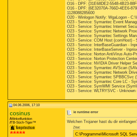
O16 - DPF: {31E68DE2-5548-4B23-88F0-
O16 - DPF: {6E32070A-766D-4EE6-879C-
1128088285600
O20 - Winlogon Notify: WgaLogon -
O23 - Service: Symantec Event Manag
O23 - Service: Symantec Internet Secu
O23 - Service: Symantec Network Pro
O23 - Service: Symantec Settings Ma
O23 - Service: COM Host (comHost) - 
O23 - Service: InterBaseGuardian - I
O23 - Service: InterBaseServer - Inpr
O23 - Service: Norton AntiVirus Auto-P
O23 - Service: Norton Protection Ce
O23 - Service: NVIDIA Driver Helper 
O23 - Service: Symantec AVScan (SAVS
O23 - Service: Symantec Network Dri
O23 - Service: Symantec SPBBCSvc 
O23 - Service: Symantec Core LC - S
O23 - Service: SymWMI Service (Sym
O23 - Service: WLTRYSVC - Unknow
04.06.2006, 17:10
cosinus
ie runtime error
Winkelfunktion
Welchen Trojaner hast du dir einfangen
TB-Süch-Tiger™
Zitat:
C:\Programme\Microsoft SQL Se