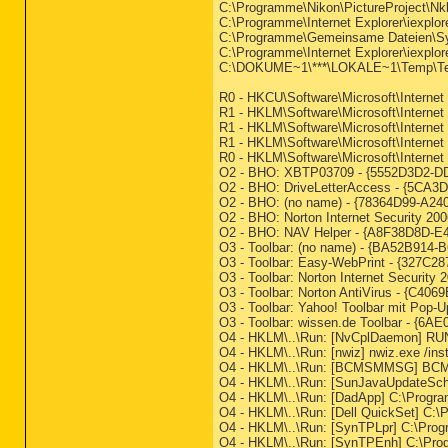
C:\Programme\Nikon\PictureProject\Nk
C:\Programme\Internet Explorer\iexplor
C:\Programme\Gemeinsame Dateien\S
C:\Programme\Internet Explorer\iexplor
C:\DOKUME~1\***\LOKALE~1\Temp\Tempor
R0 - HKCU\Software\Microsoft\Internet 
R1 - HKLM\Software\Microsoft\Internet
R1 - HKLM\Software\Microsoft\Internet
R1 - HKLM\Software\Microsoft\Internet
R0 - HKLM\Software\Microsoft\Internet 
O2 - BHO: XBTP03709 - {5552D3D2-
O2 - BHO: DriveLetterAccess - {5CA3
O2 - BHO: (no name) - {78364D99-A24
O2 - BHO: Norton Internet Security 
O2 - BHO: NAV Helper - {A8F38D8D-E48
O3 - Toolbar: (no name) - {BA52B914-B
O3 - Toolbar: Easy-WebPrint - {327C
O3 - Toolbar: Norton Internet Secur
O3 - Toolbar: Norton AntiVirus - {C40
O3 - Toolbar: Yahoo! Toolbar mit Pop
O3 - Toolbar: wissen.de Toolbar - {6
O4 - HKLM\..\Run: [NvCplDaemon] R
O4 - HKLM\..\Run: [nwiz] nwiz.exe /inst
O4 - HKLM\..\Run: [BCMSMMSG] B
O4 - HKLM\..\Run: [SunJavaUpdateSche
O4 - HKLM\..\Run: [DadApp] C:\Progr
O4 - HKLM\..\Run: [Dell QuickSet] C:\
O4 - HKLM\..\Run: [SynTPLpr] C:\Pro
O4 - HKLM\..\Run: [SynTPEnh] C:\Pr