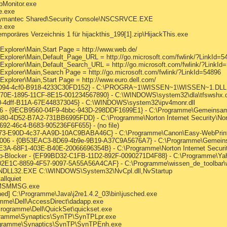
bMonitor.exe
e.exe
ymantec Shared\Security Console\NSCSRVCE.EXE
e.exe
äres Verzeichnis 1 für hijackthis_199[1].zip\HijackThis.exe
Explorer\Main,Start Page = http://www.web.de/
 Explorer\Main,Default_Page_URL = http://go.microsoft.com/fwlink/?LinkId=5
 Explorer\Main,Default_Search_URL = http://go.microsoft.com/fwlink/?LinkId
 Explorer\Main,Search Page = http://go.microsoft.com/fwlink/?LinkId=54896
Explorer\Main,Start Page = http://www.euro.dell.com/
DD94-4cf0-B918-4233C30FD152} - C:\PROGRA~1\WISSEN~1\WISSEN~1.DLL
D70E-1895-11CF-8E15-001234567890} - C:\WINDOWS\system32\dla\tfswshx.d
0-4dff-B11A-67E448373045} - C:\WINDOWS\system32\ipv4monr.dll
2006 - {9ECB9560-04F9-4bbc-943D-298DDF1699E1} - C:\Programme\Gemeinsa
0-4D52-B7A2-731BB6995FDD} - C:\Programme\Norton Internet Security\Nort
692-46c4-B683-905236F6F655} - (no file)
2873-E90D-4c37-AA9D-10AC9BABA46C} - C:\Programme\Canon\Easy-WebPrint\
ity 2006 - {0B53EAC3-8D69-4b9e-9B19-A37C9A5676A7} - C:\Programme\Gemei
69E3A-68F1-403E-B40E-20066696354B} - C:\Programme\Norton Internet Securit
-Up-Blocker - {EF99BD32-C1FB-11D2-892F-0090271D4F88} - C:\Programme\Yaho
AE02E1C-8859-4F57-9097-5A55A56A4CAF} - C:\Programme\wissen_de_toolbar\w
UNDLL32.EXE C:\WINDOWS\System32\NvCpl.dll,NvStartup
allquiet
CMSMMSG.exe
d] C:\Programme\Java\j2re1.4.2_03\bin\jusched.exe
amme\Dell\AccessDirect\dadapp.exe
Programme\Dell\QuickSet\quickset.exe
gramme\Synaptics\SynTP\SynTPLpr.exe
ogramme\Synaptics\SynTP\SynTPEnh.exe