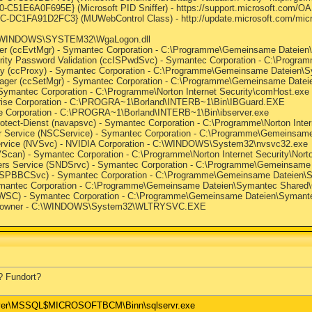
C51E6A0F695E} (Microsoft PID Sniffer) - https://support.microsoft.com/O
DC1FA91D2FC3} (MUWebControl Class) - http://update.microsoft.com/micro
 C:\WINDOWS\SYSTEM32\WgaLogon.dll
er (ccEvtMgr) - Symantec Corporation - C:\Programme\Gemeinsame Dateie
rity Password Validation (ccISPwdSvc) - Symantec Corporation - C:\Progra
xy (ccProxy) - Symantec Corporation - C:\Programme\Gemeinsame Dateien\
nager (ccSetMgr) - Symantec Corporation - C:\Programme\Gemeinsame Date
Symantec Corporation - C:\Programme\Norton Internet Security\comHost.exe
nprise Corporation - C:\PROGRA~1\Borland\INTERB~1\Bin\IBGuard.EXE
ise Corporation - C:\PROGRA~1\Borland\INTERB~1\Bin\ibserver.exe
rotect-Dienst (navapsvc) - Symantec Corporation - C:\Programme\Norton Inte
nter Service (NSCService) - Symantec Corporation - C:\Programme\Gemein
Service (NVSvc) - NVIDIA Corporation - C:\WINDOWS\System32\nvsvc32.exe
can) - Symantec Corporation - C:\Programme\Norton Internet Security\Nort
vers Service (SNDSrvc) - Symantec Corporation - C:\Programme\Gemeinsam
(SPBBCSvc) - Symantec Corporation - C:\Programme\Gemeinsame Dateie
ymantec Corporation - C:\Programme\Gemeinsame Dateien\Symantec Share
WSC) - Symantec Corporation - C:\Programme\Gemeinsame Dateien\Symant
n owner - C:\WINDOWS\System32\WLTRYSVC.EXE
? Fundort?
rver\MSSQL$MICROSOFTBCM\Binn\sqlservr.exe