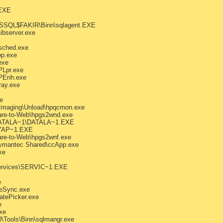
EXE
SSQL$FAKIR\Binn\sqlagent.EXE
bserver.exe
usched.exe
pp.exe
exe
Lpr.exe
PEnh.exe
ray.exe
e
 Imaging\Unload\hpqcmon.exe
are-to-Web\hpgs2wnd.exe
ATALA~1\DATALA~1.EXE
YAP~1.EXE
re-to-Web\hpgs2wnf.exe
ymantec Shared\ccApp.exe
xe
rvices\SERVIC~1.EXE
e
eSync.exe
atePicker.exe
e
xe
\Tools\Binn\sqlmangr.exe