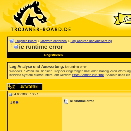
Trojaner-Board
>
Malware entfernen
>
Log-Analyse und Auswertung
ie runtime error
Registrieren
Log-Analyse und Auswertung
:
ie runtime error
Windows 7 Wenn Du Dir einen Trojaner eingefangen hast oder ständig Viren Warnun
infizierte System zuerst untersucht werden:
Erste Schritte zur Hilfe
. Beachte dass ein 
04.06.2006, 13:27
use
ie runtime error