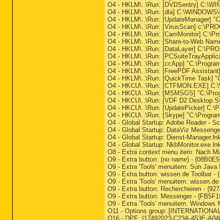
O4 - HKLM\..\Run: [DVDSentry] C:\W
O4 - HKLM\..\Run: [dla] C:\WINDOWS\s
O4 - HKLM\..\Run: [UpdateManager] "
O4 - HKLM\..\Run: [VirusScan] c:\P
O4 - HKLM\..\Run: [CamMonitor] C:\Pr
O4 - HKLM\..\Run: [Share-to-Web Na
O4 - HKLM\..\Run: [DataLayer] C:
O4 - HKLM\..\Run: [PCSuiteTrayApp
O4 - HKLM\..\Run: [ccApp] "C:\Prog
O4 - HKLM\..\Run: [FreePDF Assistan
O4 - HKLM\..\Run: [QuickTime Task] "
O4 - HKCU\..\Run: [CTFMON.EXE] C:
O4 - HKCU\..\Run: [MSMSGS] "C:\Pr
O4 - HKCU\..\Run: [VDF D2 Desktop S
O4 - HKCU\..\Run: [UpdatePicker] C:\
O4 - HKCU\..\Run: [Skype] "C:\Progr
O4 - Global Startup: Adobe Reader - S
O4 - Global Startup: DataViz Messe
O4 - Global Startup: Dienst-Manager.l
O4 - Global Startup: NkbMonitor.exe.l
O8 - Extra context menu item: Nach 
O9 - Extra button: (no name) - {08B
O9 - Extra 'Tools' menuitem: Sun Ja
O9 - Extra button: wissen.de Toolbar
O9 - Extra 'Tools' menuitem: wissen.
O9 - Extra button: Recherchieren 
O9 - Extra button: Messenger - {FB5
O9 - Extra 'Tools' menuitem: Window
O11 - Options group: [INTERNATIONAL] 
O16 - DPF: {17492023-C23A-453E-A040-