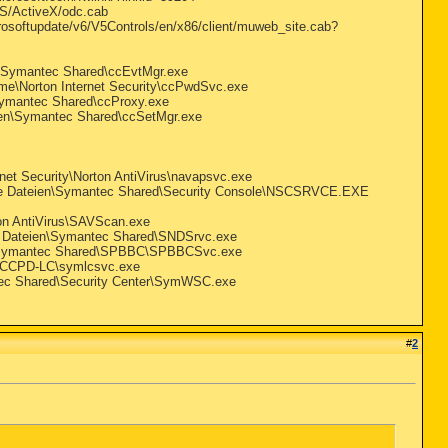
AS/ActiveX/odc.cab
softupdate/v6/V5Controls/en/x86/client/muweb_site.cab?
n\Symantec Shared\ccEvtMgr.exe
mme\Norton Internet Security\ccPwdSvc.exe
Symantec Shared\ccProxy.exe
ien\Symantec Shared\ccSetMgr.exe
rnet Security\Norton AntiVirus\navapsvc.exe
same Dateien\Symantec Shared\Security Console\NSCSRVCE.EXE
on AntiVirus\SAVScan.exe
e Dateien\Symantec Shared\SNDSrvc.exe
n\Symantec Shared\SPBBC\SPBBCSvc.exe
d\CCPD-LC\symlcsvc.exe
ec Shared\Security Center\SymWSC.exe
#
2