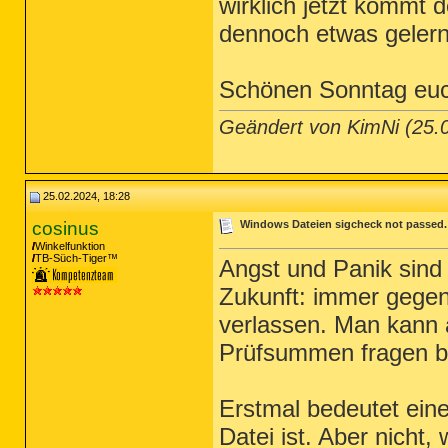
wirklich jetzt kommt 
dennoch etwas gelern
Schönen Sonntag eu
Geändert von KimNi (25
25.02.2024, 18:28
cosinus
Windows Dateien sigcheck not passed. -
Winkelfunktion
TB-Süch-Tiger™
Angst und Panik sind 
Zukunft: immer gegen
verlassen. Man kann 
Prüfsummen fragen be
Erstmal bedeutet ein
Datei ist. Aber nicht,