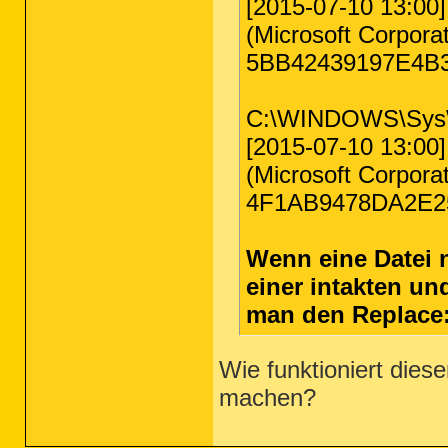
[2015-07-10 13:00]
(Microsoft Corporat
5BB42439197E4B
C:\WINDOWS\SysW
[2015-07-10 13:00]
(Microsoft Corporat
4F1AB9478DA2E2
Wenn eine Datei n
einer intakten und
man den Replace:
Wie funktioniert dies
machen?