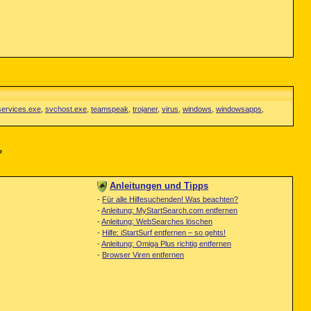
services.exe
,
svchost.exe
,
teamspeak
,
trojaner
,
virus
,
windows
,
windowsapps
,
»
Anleitungen und Tipps
-
Für alle Hilfesuchenden! Was beachten?
-
Anleitung: MyStartSearch.com entfernen
-
Anleitung: WebSearches löschen
-
Hilfe: iStartSurf entfernen – so gehts!
-
Anleitung: Omiga Plus richtig entfernen
-
Browser Viren entfernen