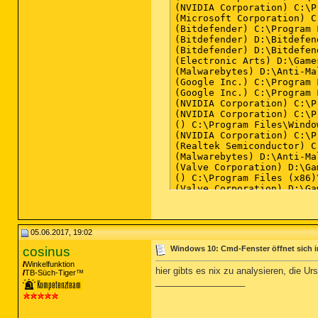
05.06.2017, 19:02
cosinus
Windows 10: Cmd-Fenster öffnet sich 
Winkelfunktion
hier gibts es nix zu analysieren, die Ur
TB-Süch-Tiger™
__________________