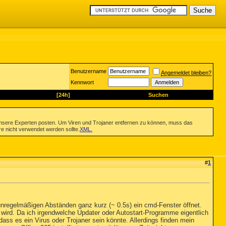
Benutzername
Angemeldet bleiben?
Kennwort
[24h]
Suchen
nsere Experten posten. Um Viren und Trojaner entfernen zu können, muss das
re nicht verwendet werden sollte.
XML
.
#
1
unregelmäßigen Abständen ganz kurz (~ 0.5s) ein cmd-Fenster öffnet.
 wird. Da ich irgendwelche Updater oder Autostart-Programme eigentlich
ass es ein Virus oder Trojaner sein könnte. Allerdings finden mein