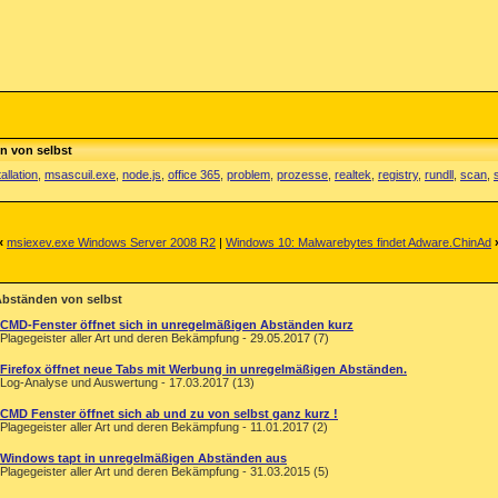
n von selbst
tallation
,
msascuil.exe
,
node.js
,
office 365
,
problem
,
prozesse
,
realtek
,
registry
,
rundll
,
scan
,
«
msiexev.exe Windows Server 2008 R2
|
Windows 10: Malwarebytes findet Adware.ChinAd
Abständen von selbst
CMD-Fenster öffnet sich in unregelmäßigen Abständen kurz
Plagegeister aller Art und deren Bekämpfung - 29.05.2017 (7)
Firefox öffnet neue Tabs mit Werbung in unregelmäßigen Abständen.
Log-Analyse und Auswertung - 17.03.2017 (13)
CMD Fenster öffnet sich ab und zu von selbst ganz kurz !
Plagegeister aller Art und deren Bekämpfung - 11.01.2017 (2)
Windows tapt in unregelmäßigen Abständen aus
Plagegeister aller Art und deren Bekämpfung - 31.03.2015 (5)