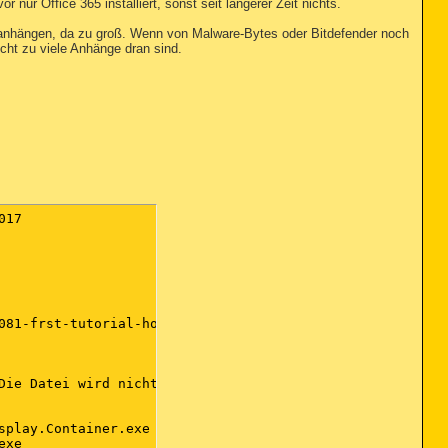
r nur Office 365 installiert, sonst seit längerer Zeit nichts.
 anhängen, da zu groß. Wenn von Malware-Bytes oder Bitdefender noch
icht zu viele Anhänge dran sind.
defender 2017\antispam32\bdwteff
FF HKLM-x32\...\Thunderbird\Extensions: [bdThunderbird@bitdefender.com] - D:\Bitdefender\Bitdefender 2017\bdtbext
FF Plugin: @microsoft.com/SharePoint,version=14.0 -> C:\Program Files\Microsoft Office\root\Office16\NPSPWRAP.DLL [2017-05-27] (Microsoft Corporation)
FF Plugin-x32: @microsoft.com/