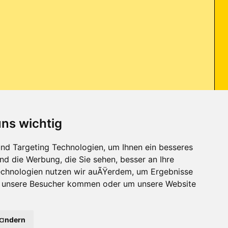
uns wichtig
ass sich in unregelmäßigen Abständen ganz kurz (~ 0.5s) ein cmd-
nd Targeting Technologien, um Ihnen ein besseres
 selbst
...
nd die Werbung, die Sie sehen, besser an Ihre
chnologien nutzen wir auÃŸerdem, um Ergebnisse
r unsere Besucher kommen oder um unsere Website
Kontakt
-
Trojaner-Board
-
Archiv
-
Datenschutzerklärung
-
Nach oben
janer-Board
Ã¤ndern