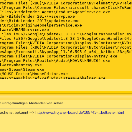
in unregelmäßigen Abständen von selbst
sache ist bekannt -->
http://www.trojaner-board.de/185743-...beltaeter.html