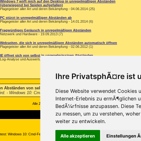
Windows 7 wirft mich auf den Desktop in unregelmäßigen Abständen
(überwiegend bei Spielen aufgefallen)
Plagegeister aller Art und deren Bekämpfung - 04.06.2014 (25)
PC stürzt in unregelmäßigen Abständen ab
Plagegeister aller Art und deren Bekämpfung - 14.01.2014 (6)
Fragwürdiges Geräusch in unregelmäßigen Abständen
Netzwerk und Hardware - 19.09.2013 (7)
Webseiten, die sich in unregelmäßigen Abständen automatisch öffnen
Plagegeister aller Art und deren Bekämpfung - 02.06.2012 (1)
IE öffnet sich von selbst in unregelmässigen Abständen
Log-Analyse und Auswertung - 22.01.2009 (2)
Ihre PrivatsphÃ¤re ist 
en Abständen von selbst
-
Hallo, ich habe seit ca. 1 Woche das Problem, d
Diese Website verwendet Cookies u
wird. - Windows 10: Cmd-Fenster öffnet sich in unregelmäßigen Abständen von
Internet-Erlebnis zu ermÃ¶glichen u
Alle Zeitangaben in WEZ +1. Es ist jetzt
16:04
Uhr.
BedÃ¼rfnisse anzupassen. Diese Te
zu messen, um zu verstehen, wohe
weiter zu entwickeln.
Copyright ©2000-2026, Trojaner-Board
test: Windows 10: Cmd-Fenster öffnet sich in unregelmäßigen Abständen von selbst auf Tro
Alle akzeptieren
Einstellungen 