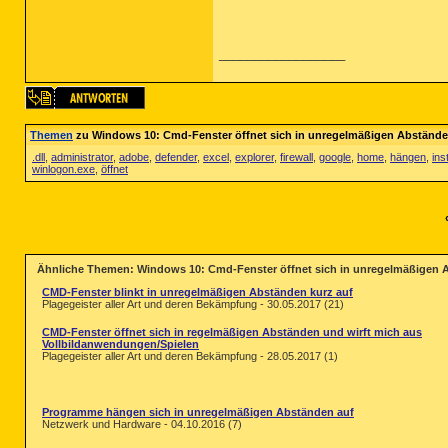
__________________
Themen
zu Windows 10: Cmd-Fenster öffnet sich in unregelmäßigen Abstände
.dll
,
administrator
,
adobe
,
defender
,
excel
,
explorer
,
firewall
,
google
,
home
,
hängen
,
ins
winlogon.exe
,
öffnet
Ähnliche Themen: Windows 10: Cmd-Fenster öffnet sich in unregelmäßigen 
CMD-Fenster blinkt in unregelmäßigen Abständen kurz auf
Plagegeister aller Art und deren Bekämpfung - 30.05.2017 (21)
CMD-Fenster öffnet sich in regelmäßigen Abständen und wirft mich aus
Vollbildanwendungen/Spielen
Plagegeister aller Art und deren Bekämpfung - 28.05.2017 (1)
Programme hängen sich in unregelmäßigen Abständen auf
Netzwerk und Hardware - 04.10.2016 (7)